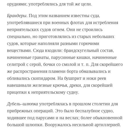
орудиями; употреблялись для той же цели.
Брандеры
. Под этим названием известны суда,
употреблявшиеся при военных флотах для истребления
неприятельских судов огнем. Они не строились
специально, но приготовлялись из старых небольших
судов, которые наполняли разными горючими
веществами. Сюда входили: брандскугельный состав,
начиненные гранаты, парусинные кишки, начиненные
селитрой с серой, бочки со смолой и т. п. Для скорейшего
же распространения пламени борта обмазывались и
обливались скипидаром. На бушприт и ноки реев
навешивали железные крючья, дреки, для скорейшей
прицепки к неприятельскому судну.
Дубель–шлюпка
употреблялась в прошлом столетии для
прибрежных операций. Это было беспалубное судно,
ходившее под парусами и на веслах; более обыкновенной
большой шлюпки. Вооружалось несильной артиллерией.