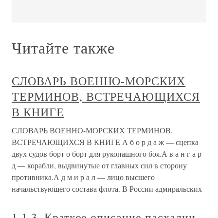
Читайте также
СЛОВАРЬ ВОЕННО-МОРСКИХ
ТЕРМИНОВ, ВСТРЕЧАЮЩИХСЯ
В КНИГЕ
СЛОВАРЬ ВОЕННО-МОРСКИХ ТЕРМИНОВ,
ВСТРЕЧАЮЩИХСЯ В КНИГЕ А б о р д а ж — сцепка
двух судов борт о борт для рукопашного боя.А в а н г а р
д — корабли, выдвинутые от главных сил в сторону
противника.А д м и р а л — лицо высшего
начальствующего состава флота. В России адмиральских
1.1.3. Краткое описание пасхалии