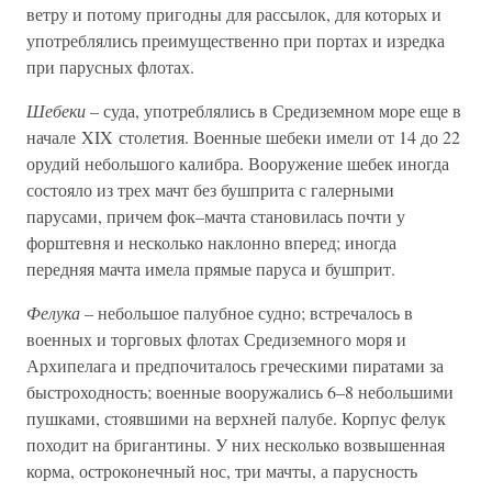
ветру и потому пригодны для рассылок, для которых и
употреблялись преимущественно при портах и изредка
при парусных флотах.
Шебеки
– суда, употреблялись в Средиземном море еще в
начале XIX столетия. Военные шебеки имели от 14 до 22
орудий небольшого калибра. Вооружение шебек иногда
состояло из трех мачт без бушприта с галерными
парусами, причем фок–мачта становилась почти у
форштевня и несколько наклонно вперед; иногда
передняя мачта имела прямые паруса и бушприт.
Фелука
– небольшое палубное судно; встречалось в
военных и торговых флотах Средиземного моря и
Архипелага и предпочиталось греческими пиратами за
быстроходность; военные вооружались 6–8 небольшими
пушками, стоявшими на верхней палубе. Корпус фелук
походит на бригантины. У них несколько возвышенная
корма, остроконечный нос, три мачты, а парусность