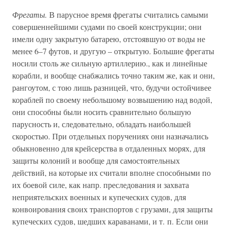
Фрегаты.
В парусное время фрегаты считались самыми
совершеннейшими судами по своей конструкции; они
имели одну закрытую батарею, отстоявшую от воды не
менее 6–7 футов, и другую – открытую. Большие фрегаты
носили столь же сильную артиллерию., как и линейные
корабли, и вообще снабжались точно таким же, как и они,
рангоутом, с тою лишь разницей, что, будучи остойчивее
кораблей по своему небольшому возвышению над водой,
они способны были носить сравнительно большую
парусность и, следовательно, обладать наибольшей
скоростью. При отдельных поручениях они назначались
обыкновенно для крейсерства в отдаленных морях, для
защиты колоний и вообще для самостоятельных
действий, на которые их считали вполне способными по
их боевой силе, как напр. преследования и захвата
неприятельских военных и купеческих судов, для
конвоирования своих транспортов с грузами, для защиты
купеческих судов, шедших караванами, и т. п. Если они