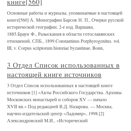
книге[560]
Основные работы и журналы, упоминаемые в настоящей
книге[560] А. Монографии Барсов Н. П., Очерки русской
исторической географии. 2-е изд. Варшава,
1885.Браун Ф., Разыскания в области готославянских
отношений, СПБ., 1899.Constantinus Porphyrogenitus. vol.
III, v. Corpus scriptorum histоriаe byzantinaе, Bonn,
3 Отдел Список использованных в
настоящей книге источников
3 Отдел Список использованных в настоящей книге
источников [1] «Акты Российского Государства. Архивы
Московских монастырей и соборов XV — начало
XVII вв.» Под редакцией В.Д. Назарова. — Москва,
научно-издательский центр «Ладомир», 1998.[2]
Александровский М.И., «Исторический