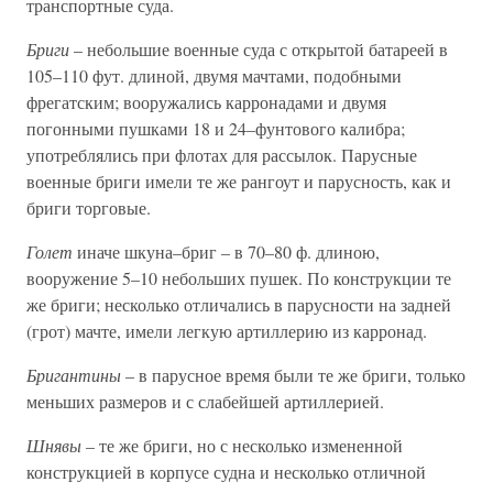
транспортные суда.
Бриги
– небольшие военные суда с открытой батареей в
105–110 фут. длиной, двумя мачтами, подобными
фрегатским; вооружались карронадами и двумя
погонными пушками 18 и 24–фунтового калибра;
употреблялись при флотах для рассылок. Парусные
военные бриги имели те же рангоут и парусность, как и
бриги торговые.
Голет
иначе шкуна–бриг – в 70–80 ф. длиною,
вооружение 5–10 небольших пушек. По конструкции те
же бриги; несколько отличались в парусности на задней
(грот) мачте, имели легкую артиллерию из карронад.
Бригантины
– в парусное время были те же бриги, только
меньших размеров и с слабейшей артиллерией.
Шнявы
– те же бриги, но с несколько измененной
конструкцией в корпусе судна и несколько отличной