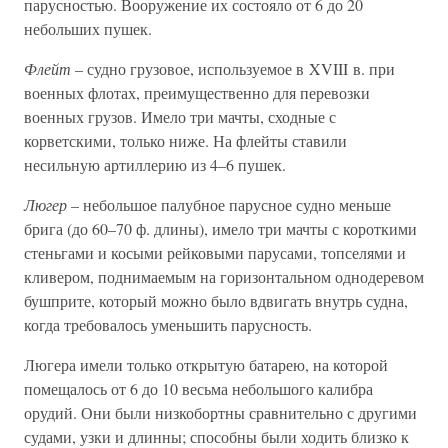
парусностью. Вооружение их состояло от 6 до 20
небольших пушек.
Флейт
– судно грузовое, используемое в XVIII в. при
военных флотах, преимущественно для перевозки
военных грузов. Имело три мачты, сходные с
корветскими, только ниже. На флейты ставили
несильную артиллерию из 4–6 пушек.
Люгер
– небольшое палубное парусное судно меньше
брига (до 60–70 ф. длины), имело три мачты с короткими
стеньгами и косыми рейковыми парусами, топселями и
кливером, поднимаемым на горизонтальном однодеревом
бушприте, который можно было вдвигать внутрь судна,
когда требовалось уменьшить парусность.
Люгера имели только открытую батарею, на которой
помещалось от 6 до 10 весьма небольшого калибра
орудий. Они были низкобортны сравнительно с другими
судами, узки и длинны; способны были ходить близко к