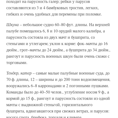
походит на парусность галер; рейки у парусов
составляются из 3 и 4 бамбуковых тростив, легких,
гибких и очень удобных для перемены при поломке.
Шкуна
– небольшое судно 60–80 фут. длины. На верхней
палубе помещалось 6, 8 и 10 орудий малого калибра, а
парусность состояла из двух мачт и бушприта, со
стеньгами и утлегарем; уклон к корме: фок–мачты до 16
дюйм., грот–мачты до 24 дюйм., а бушприта до 34 дюйм.,
рангоут и парусность военных шкун были очень схожи с
торговыми.
Тендер, катер
– самые малые палубные военные суда, до
70 ф. длины, 12 – ширины и до 200 тонн водоизмещения,
вооружались 6–8 карронадами и 2 погонными пушками.
Команды было до 40–50 челов., углубление носом 9 ф., а
кормой до 15 ф., рангоут и парусность состояли из одной
мачты с выдвижной стеньгой, горизонтального
бушприта, вдвигавшегося при свежих ветрах, и парусов:
косого грота, брифока, топселя и кливера.