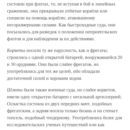
состояли при флотах, то, не вступая в бой в линейных
сражениях, они прикрывали отбитые корабли или
спешили на помощь кораблю, атакованному
несоразмерными силами. Как быстроходные суда, они
посылались для разведок о положении неприятельских
флотов и для наблюдения за их действиями.
Корветы
носили ту же парусность, как и фрегаты;
строились с одной открытой батареей, вооружавшейся 20
и 30 орудиями. Они были слабее фрегатов, но
употреблялись для тех же целей, ибо обладали
достаточной силой и хорошим ходом.
Шлюпы
были также военные суда, но слабее корветов,
имели одну открытую батарею с несильной артиллерией.
Оснастка состояла из двух передних мачт, подобных
фрегатским, а задняя носила только бизань и на стеньге
топсель, подобный тендерному. Употреблялись более для
исследовательских ученых путешествий или как