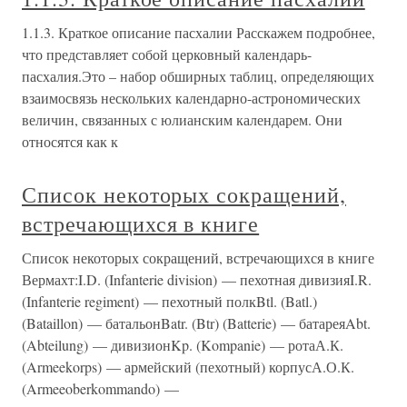
1.1.3. Краткое описание пасхалии Расскажем подробнее,
что представляет собой церковный календарь-
пасхалия.Это – набор обширных таблиц, определяющих
взаимосвязь нескольких календарно-астрономических
величин, связанных с юлианским календарем. Они
относятся как к
Список некоторых сокращений,
встречающихся в книге
Список некоторых сокращений, встречающихся в книге
Вермахт:I.D. (Infanterie division) — пехотная дивизияI.R.
(Infanterie regiment) — пехотный полкBtl. (Batl.)
(Bataillon) — батальонBatr. (Btr) (Batterie) — батареяAbt.
(Abteilung) — дивизионKp. (Kompanie) — ротаА.К.
(Armeekorps) — армейский (пехотный) корпусА.О.К.
(Armeeoberkommando) —