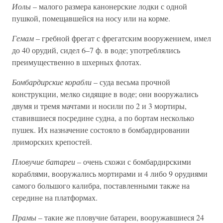
Иолы
– малого размера канонерские лодки с одной
пушкой, помещавшейся на носу или на корме.
Гемам
– гребной фрегат с фрегатским вооружением, имел
до 40 орудий, сидел 6–7 ф. в воде; употреблялись
преимущественно в шхерных флотах.
Бомбардирские корабли
– суда весьма прочной
конструкции, мелко сидящие в воде; они вооружались
двумя и тремя мачтами и носили по 2 и 3 мортиры,
ставившиеся посредине судна, а по бортам несколько
пушек. Их назначение состояло в бомбардировании
лриморских крепостей.
Пловучие батареи
– очень схожи с бомбардирскими
кораблями, вооружались мортирами и 4 либо 9 орудиями
самого большого калибра, поставленными также на
середине на платформах.
Прамы
– такие же пловучие батареи, вооружавшиеся 24