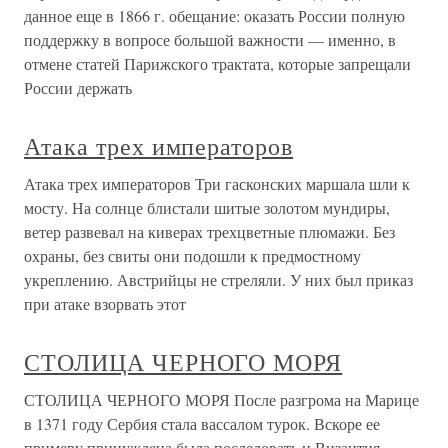
данное еще в 1866 г. обещание: оказать России пол­ную
поддержку в вопросе большой важ­ности — именно, в
отмене статей Парижского трактата, кото­рые запрещали
России держать
Атака трех императоров
Атака трех императоров Три гасконских маршала шли к
мосту. На солнце блистали шитые золотом мундиры,
ветер развевал на киверах трехцветные плюмажи. Без
охраны, без свиты они подошли к предмостному
укреплению. Австрийцы не стреляли. У них был приказ
при атаке взорвать этот
СТОЛИЦА ЧЕРНОГО МОРЯ
СТОЛИЦА ЧЕРНОГО МОРЯ После разгрома на Марице
в 1371 году Сербия стала вассалом турок. Вскоре ее
примеру принуждена была последовать и Византия.