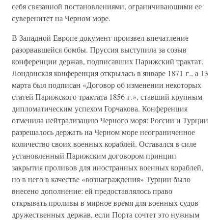
себя связанной постановлениями, ограничивающими ее
суверенитет на Черном море.
В Западной Европе документ произвел впечатление
разорвавшейся бомбы. Пруссия выступила за созыв
конференции держав, подписавших Парижский трактат.
Лондонская конференция открылась в январе 1871 г., а 13
марта был подписан «Договор об изменении некоторых
статей Парижского трактата 1856 г.», ставший крупным
дипломатическим успехом Горчакова. Конференция
отменила нейтрализацию Черного моря: России и Турции
разрешалось держать на Черном море неограниченное
количество своих военных кораблей. Оставался в силе
установленный Парижским договором принцип
закрытия проливов для иностранных военных кораблей,
но в него в качестве «вознаграждения» Турции было
внесено дополнение: ей предоставлялось право
открывать проливы в мирное время для военных судов
дружественных держав, если Порта сочтет это нужным