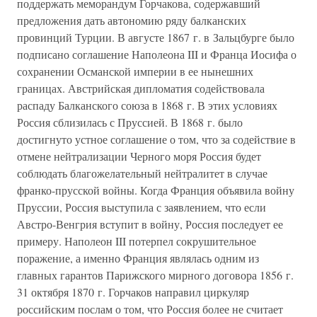
поддержать меморандум Горчакова, содержавший
предложения дать автономию ряду балканских
провинций Турции. В августе 1867 г. в Зальцбурге было
подписано соглашение Наполеона III и Франца Иосифа о
сохранении Османской империи в ее нынешних
границах. Австрийская дипломатия содействовала
распаду Балканского союза в 1868 г. В этих условиях
Россия сблизилась с Пруссией. В 1868 г. было
достигнуто устное соглашение о том, что за содействие в
отмене нейтрализации Черного моря Россия будет
соблюдать благожелательный нейтралитет в случае
франко-прусской войны. Когда Франция объявила войну
Пруссии, Россия выступила с заявлением, что если
Австро-Венгрия вступит в войну, Россия последует ее
примеру. Наполеон III потерпел сокрушительное
поражение, а именно Франция являлась одним из
главных гарантов Парижского мирного договора 1856 г.
31 октября 1870 г. Горчаков направил циркуляр
российским послам о том, что Россия более не считает