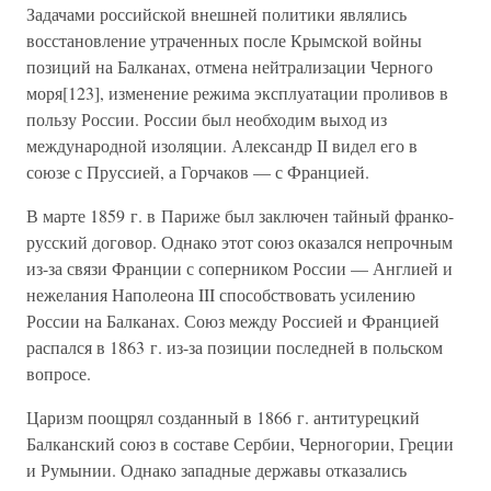
Задачами российской внешней политики являлись
восстановление утраченных после Крымской войны
позиций на Балканах, отмена нейтрализации Черного
моря[123], изменение режима эксплуатации проливов в
пользу России. России был необходим выход из
международной изоляции. Александр II видел его в
союзе с Пруссией, а Горчаков — с Францией.
В марте 1859 г. в Париже был заключен тайный франко-
русский договор. Однако этот союз оказался непрочным
из-за связи Франции с соперником России — Англией и
нежелания Наполеона III способствовать усилению
России на Балканах. Союз между Россией и Францией
распался в 1863 г. из-за позиции последней в польском
вопросе.
Царизм поощрял созданный в 1866 г. антитурецкий
Балканский союз в составе Сербии, Черногории, Греции
и Румынии. Однако западные державы отказались