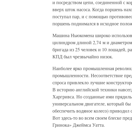
и посредством цепи, соединенной с к
вверх шток насоса. Когда поршень нах
поступал пар, и с помощью противовес
поршень поднимался в исходное полож
Машина Ньюкомена широко использовал
цилиндром длиной 2,74 м и диаметром 
бригада из 25 человек и 10 лошадей, р
КПД был чрезвычайно низок.
Наиболее ярко промышленная революци
промышленности. Несоответствие пре
спроса привлекло лучшие конструктор
В историю английской техники навсег
Харгривса. Но созданные ими прядиль
универсальном двигателе, который бы
обеспечить водяное колесо) приводил
Вот здесь-то во всем своем блеске пр
Гринока» Джеймса Уатта.