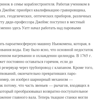
ринок в семье кораблестроителя. Работая учеником в
года Джеймс приобрел квалификацию гравировщика,
ких, геодезических, оптических приборов, различных
ету дяди-профессора Джеймс поступил в местный
менно здесь Уатт начал работать над паровыми
ать пароатмосферную машину Ньюкомена, которая, в
чивания воды. Ему было ясно, что основной недостаток
енном нагревании и охлаждении цилиндра. В 1765 г.
ет постоянно оставаться горячим, если до
 резервуар через трубопровод с клапаном. Кроме того,
ствований, окончательно превративших паро-
ример, он изобрел шарнирный механизм —
ак потому, что часть звеньев — рычагов, входящих в
, который преобразовывал возвратно-поступательное
жение главного вала. Теперь ткацкие станки могли