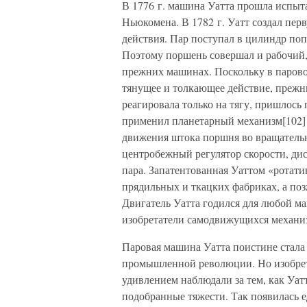
В 1776 г. машина Уатта прошла испыт
Ньюкомена. В 1782 г. Уатт создал пе
действия. Пар поступал в цилиндр поп
Поэтому поршень совершал и рабочий, 
прежних машинах. Поскольку в паров
тянущее и толкающее действие, прежн
реагировала только на тягу, пришлось 
применил планетарный механизм[102] 
движения штока поршня во вращательн
центробежный регулятор скорости, ди
пара. Запатентованная Уаттом «ротат
прядильных и ткацких фабриках, а по
Двигатель Уатта годился для любой ма
изобретатели самодвижущихся механи
Паровая машина Уатта поистине стала
промышленной революции. Но изобретат
удивлением наблюдали за тем, как Уат
подобранные тяжести. Так появилась