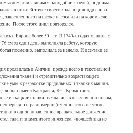
оромыслом, двигавшимся наподобие качелей, поднимал
одился в нижней точке своего хода, в цилиндр снова
а, закрепленного на штоке насоса или на коромысле,
ение. После этого цикл повторялся.
ась в Европе более 50 лет. В 1740-х годах машина с
76 см за один день выполняла работу, которую
аботая посменно, выполняла за неделю. И все-таки ее
я проявилась в Англии, прежде всего в текстильной
дложения тканей и стремительно возрастающего
ские умы к разработке прядильных и ткацких машин.
да вошли имена Картрайта, Кея, Кромптона,
ные и ткацкие станки нуждались в качественно новом,
 непрерывно и равномерно (именно этого не могло
 станки в однонаправленное вращательное движение.
едстал талант знаменитого инженера, «волшебника из