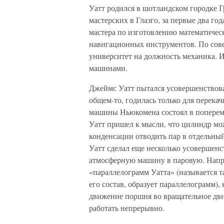
Уатт родился в шотландском городке Г
мастерских в Глазго, за первые два 
мастера по изготовлению математичес
навигационных инструментов. По сов
университет на должность механика. И
машинами.
Джеймс Уатт пытался усовершенствов
общем-то, годилась только для перека
машины Ньюкомена состоял в поперем
Уатт пришел к мысли, что цилиндр мож
конденсации отводить пар в отдельный
Уатт сделал еще несколько усовершен
атмосферную машину в паровую. Нап
«параллелограмм Уатта» (называется т
его состав, образует параллелограмм)
движение поршня во вращательное дви
работать непрерывно.