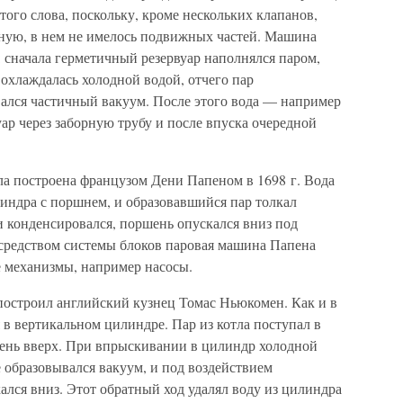
того слова, поскольку, кроме нескольких клапанов,
ную, в нем не имелось подвижных частей. Машина
 сначала герметичный резервуар наполнялся паром,
 охлаждалась холодной водой, отчего пар
авался частичный вакуум. После этого вода — например
уар через заборную трубу и после впуска очередной
а построена французом Дени Папеном в 1698 г. Вода
индра с поршнем, и образовавшийся пар толкал
и конденсировался, поршень опускался вниз под
средством системы блоков паровая машина Папена
е механизмы, например насосы.
построил английский кузнец Томас Ньюкомен. Как и в
в вертикальном цилиндре. Пар из котла поступал в
ень вверх. При впрыскивании в цилиндр холодной
 образовывался вакуум, и под воздействием
лся вниз. Этот обратный ход удалял воду из цилиндра