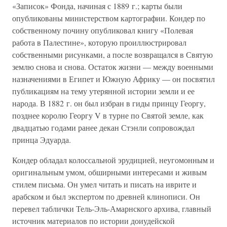
«Записок» Фонда, начиная с 1889 г.; карты были
опубликованы министерством картографии. Кондер по
собственному почину опубликовал книгу «Полевая
работа в Палестине», которую проиллюстрировал
собственными рисунками, а после возвращался в Святую
землю снова и снова. Остаток жизни — между военными
назначениями в Египет и Южную Африку — он посвятил
публикациям на тему утерянной истории земли и ее
народа. В 1882 г. он был избран в гиды принцу Георгу,
позднее королю Георгу V в турне по Святой земле, как
двадцатью годами ранее декан Стэнли сопровождал
принца Эдуарда.
Кондер обладал колоссальной эрудицией, неугомонным и
оригинальным умом, обширными интересами и живым
стилем письма. Он умел читать и писать на иврите и
арабском и был экспертом по древней клинописи. Он
перевел таблички Тель-Эль-Амарнского архива, главный
источник материалов по истории доиудейской