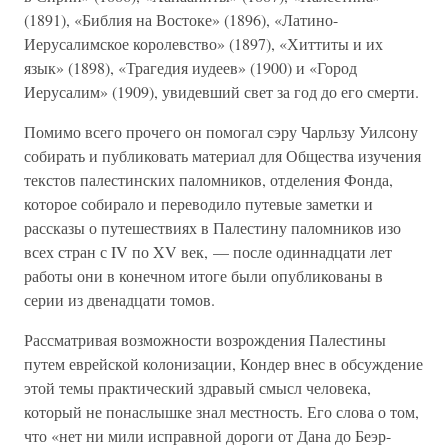
(1891), «Библия на Востоке» (1896), «Латино-
Иерусалимское королевство» (1897), «Хиттиты и их
язык» (1898), «Трагедия иудеев» (1900) и «Город
Иерусалим» (1909), увидевший свет за год до его смерти.
Помимо всего прочего он помогал сэру Чарльзу Уилсону
собирать и публиковать материал для Общества изучения
текстов палестинских паломников, отделения Фонда,
которое собирало и переводило путевые заметки и
рассказы о путешествиях в Палестину паломников изо
всех стран с IV по XV век, — после одиннадцати лет
работы они в конечном итоге были опубликованы в
серии из двенадцати томов.
Рассматривая возможности возрождения Палестины
путем еврейской колонизации, Кондер внес в обсуждение
этой темы практический здравый смысл человека,
который не понаслышке знал местность. Его слова о том,
что «нет ни мили исправной дороги от Дана до Беэр-