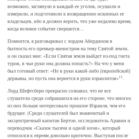
возможно, заглянули в каждый ее уголок, осушили и
измерили, и подготовили к возвращению исконных ее
владельцев, ибо я должен верить, что уже недалеко время,
когда великое событие свершится…
Помнится, я разговаривал с лордом Абердином в
бытность его премьер-министром на тему Святой земли,
и он сказал мне: «Если Святая земля выйдет из-под гнета
турок, в чьи руки она должна попасть?» На что у меня
был готовый ответ: «Не в руки какой-либо [европейской]
11
державы, но пусть она вернется в руки израилитов»
.
Лорд Шефтсбери прекрасно сознавал, что не все
слушатели среди собравшихся на его стороне, что многих
из них больше интересовало прошлое Израиля, чем его
будущее. (Среди слушателей был знаменитый и
эксцентричный капитан Бертон, исследователь Аравии и
переводчик «Сказок тысячи и одной ночи», который
относился к евреям довольно критично. Выступая после