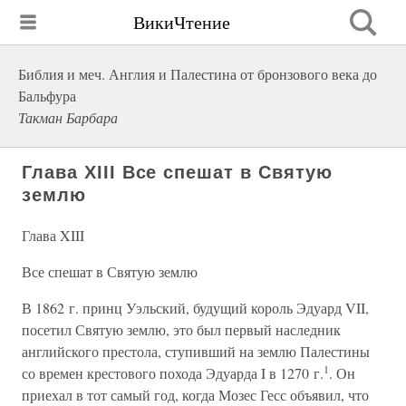
ВикиЧтение
Библия и меч. Англия и Палестина от бронзового века до
Бальфура
Такман Барбара
Глава XIII Все спешат в Святую
землю
Глава XIII
Все спешат в Святую землю
В 1862 г. принц Уэльский, будущий король Эдуард VII,
посетил Святую землю, это был первый наследник
английского престола, ступивший на землю Палестины
1
со времен крестового похода Эдуарда I в 1270 г.
. Он
приехал в тот самый год, когда Мозес Гесс объявил, что