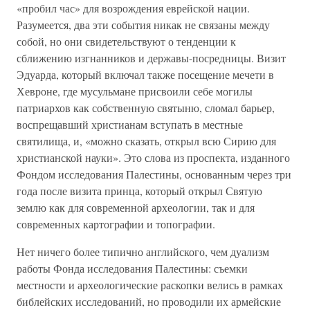
«пробил час» для возрождения еврейской нации.
Разумеется, два эти события никак не связаны между
собой, но они свидетельствуют о тенденции к
сближению изгнанников и державы-посредницы. Визит
Эдуарда, который включал также посещение мечети в
Хевроне, где мусульмане присвоили себе могилы
патриархов как собственную святыню, сломал барьер,
воспрещавший христианам вступать в местные
святилища, и, «можно сказать, открыл всю Сирию для
христианской науки». Это слова из проспекта, изданного
Фондом исследования Палестины, основанным через три
года после визита принца, который открыл Святую
землю как для современной археологии, так и для
современных картографии и топографии.
Нет ничего более типично английского, чем дуализм
работы Фонда исследования Палестины: съемки
местности и археологические раскопки велись в рамках
библейских исследований, но проводили их армейские