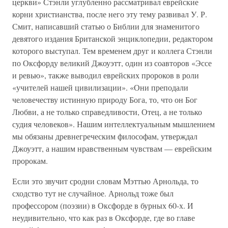
церкви» Стэнли углубленно рассматривал еврейские
корни христианства, после него эту тему развивал У. Р.
Смит, написавший статью о Библии для знаменитого
девятого издания Британской энциклопедии, редактором
которого выступал. Тем временем друг и коллега Стэнли
по Оксфорду великий Джоуэтт, один из соавторов «Эссе
и ревью», также выводил еврейских пророков в роли
«учителей нашей цивилизации». «Они преподали
человечеству истинную природу Бога, то, что он Бог
Любви, а не только справедливости, Отец, а не только
судия человеков». Нашим интеллектуальным мышлением
мы обязаны древнегреческим философам, утверждал
Джоуэтт, а нашим нравственным чувствам — еврейским
пророкам.
Если это звучит сродни словам Мэттью Арнольда, то
сходство тут не случайное. Арнольд тоже был
профессором (поэзии) в Оксфорде в бурных 60-х. И
неудивительно, что как раз в Оксфорде, где во главе