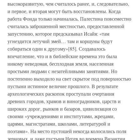
высокоразвитую, чем считалось ранее, и, следовательно,
и первое, и вторая могут быть восстановлены. Когда
работа Фонда только начиналась, Палестина повсеместно
считалась заброшенной местностью, предоставленной
запустению, которое предсказывал Исайя: «там
угнездится летучий змей… там и коршуны будут
собираться один к другому»[85]. Создавалось
впечатление, что и в библейские времена это была
никому неведомая, бесплодная земля, населенная
простыми людьми с незатейливыми занятиями. Но
постепенно выходило на свет скрытое под поверхностью
пустыни истинное величие прошлого. В результате
археологических раскопок проступали очертания
древних городов, храмов и виноградников, царств и
широких дорог, рынков и базаров, цивилизация со
своими «учреждениями и институтами, жрецами,
царями, магистратами, школами, литературой и
поэтами». На место пустошей некогда колосились поля
зерновых, и даже пустыня Негев во времена Византии