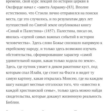
времени, свой курс лекций по истории церкви в
Оксфорде начал с «завета Аврааму»[83]. Вполне
естественно, что Стэнли лично отправился на поиски
места, где это случилось, и по результатам двух лет
путешествий по Святой земле опубликовал книгу
«Синай и Палестина» (1857). Палестина, писал он,
явилась «сценой самых важных событий в истории
человечества». Здесь слово Божье снизошло напрямую к
еврейскому народу, и только здесь возможно изучать
обстоятельства, сформировавшие характер «самой
удивительной нации, какая только ходила по земле».
Здесь, где путник узнает в диком ракитнике куст, под
которым спал Илайя, где стоит на Фасги и видит ту
самую картину, какая открылась Моисею, где на каждом
шагу находит местные отголоски того, что «известно в
каждой христианской семье», только здесь можно найди
свидетельства, которые докажут жизненную реальность
Библии.