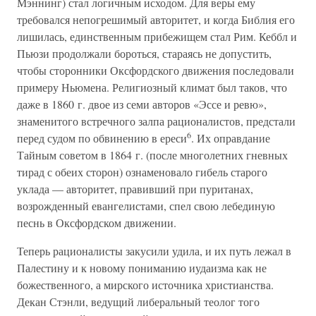
Мэннинг) стал логичным исходом. Для веры ему
требовался непогрешимый авторитет, и когда Библия его
лишилась, единственным прибежищем стал Рим. Кеббл и
Пьюзи продолжали бороться, стараясь не допустить,
чтобы сторонники Оксфордского движения последовали
примеру Ньюмена. Религиозный климат был таков, что
даже в 1860 г. двое из семи авторов «Эссе и ревю»,
знаменитого встречного залпа рационалистов, предстали
6
перед судом по обвинению в ереси
. Их оправдание
Тайным советом в 1864 г. (после многолетних гневных
тирад с обеих сторон) ознаменовало гибель старого
уклада — авторитет, правивший при пуританах,
возрожденный евангелистами, спел свою лебединую
песнь в Оксфордском движении.
Теперь рационалисты закусили удила, и их путь лежал в
Палестину и к новому пониманию иудаизма как не
божественного, а мирского источника христианства.
Декан Стэнли, ведущий либеральный теолог того