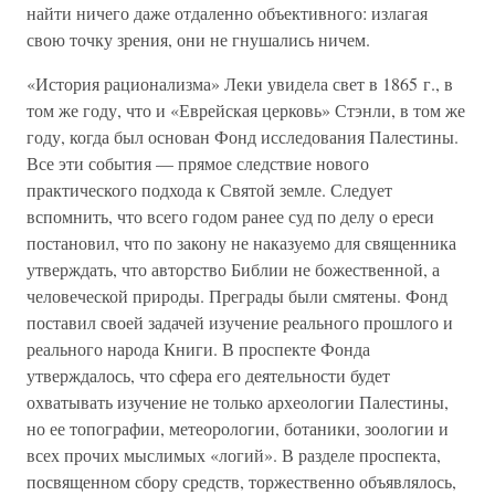
найти ничего даже отдаленно объективного: излагая
свою точку зрения, они не гнушались ничем.
«История рационализма» Леки увидела свет в 1865 г., в
том же году, что и «Еврейская церковь» Стэнли, в том же
году, когда был основан Фонд исследования Палестины.
Все эти события — прямое следствие нового
практического подхода к Святой земле. Следует
вспомнить, что всего годом ранее суд по делу о ереси
постановил, что по закону не наказуемо для священника
утверждать, что авторство Библии не божественной, а
человеческой природы. Преграды были смятены. Фонд
поставил своей задачей изучение реального прошлого и
реального народа Книги. В проспекте Фонда
утверждалось, что сфера его деятельности будет
охватывать изучение не только археологии Палестины,
но ее топографии, метеорологии, ботаники, зоологии и
всех прочих мыслимых «логий». В разделе проспекта,
посвященном сбору средств, торжественно объявлялось,