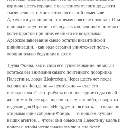
кормила шесть городов с населением от пяти до десяти
тысяч человек и множество поселений поменьше.
Археологи установили, что земля вовсе не проклята. Она
пришла в запустение и вернулась к кочевникам по много
более простой причине: ее никто не возделывал.
Арабское завоевание смело остатки византийской
цивилизации, «как орда саранчи уничтожает поле»,
оставив землю бедуинам и козам.
Труды Фонда, как и само его существование, не могли
остаться без внимания самого почтенного поборника
Палестины, лорда Шефтсбери. Через шесть лет после
основания Фонда он — неизбежно — стал его
президентом. С его трибуны он в последние годы своей
жизни мог более красноречиво, чем кто-либо, говорить о
надежде для Израиля. «Не будем оттягивать, — сказал он,
открывая одно собрание Фонда, — и пошлем лучших
наших агентов… чтобы они обыскали Палестину вдоль и
поперек, чтобы исследовали землю и, где будет