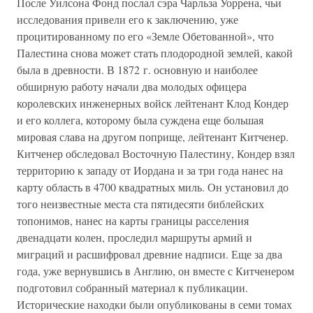
После Уилсона Фонд послал сэра Чарльза Уоррена, чьи
исследования привели его к заключению, уже
процитированному по его «Земле Обетованной», что
Палестина снова может стать плодородной землей, какой
была в древности. В 1872 г. основную и наиболее
обширную работу начали два молодых офицера
королевских инженерных войск лейтенант Клод Кондер
и его коллега, которому была суждена еще большая
мировая слава на другом поприще, лейтенант Китченер.
Китченер обследовал Восточную Палестину, Кондер взял
территорию к западу от Иордана и за три года нанес на
карту область в 4700 квадратных миль. Он установил до
того неизвестные места ста пятидесяти библейских
топонимов, нанес на карты границы расселения
двенадцати колен, проследил маршруты армий и
миграций и расшифровал древние надписи. Еще за два
года, уже вернувшись в Англию, он вместе с Китченером
подготовил собранный материал к публикации.
Исторические находки были опубликованы в семи томах