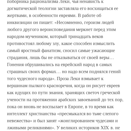
поборника рационализма Леки, чья ненависть к
догматической теологии заставляла его восхищаться ее
жертвами, в особенности евреями. В работе об
инквизиции он пишет: «Несомненно, героизм людей
любого другого вероисповедания меркнет перед этим
народом-мучеником, который тринадцать веков
противостоял любому злу, какое способен измыслить
самый яростный фанатизм, сносил самые ужасающие
страдания, лишь бы не отказываться от своей веры…
Гонения обрушивались на еврейский народ в самых
страшных своих формах… но надо всем поднялся гений
того чудесного народа». Проза Леки взмывает к
вершинам пылкого красноречия, когда он рисует евреев
как идущих по пути знания, хранящих светоч греческой
учености на протяжении арабских завоеваний до тех пор,
пока он вновь не воспылает в Европе, в то время как
интеллект христианства «пресмыкался во тьме слепого
невежества» и был занят «жонглированием чудесами и
лживыми реликвиями». У великих историков XIX в. не