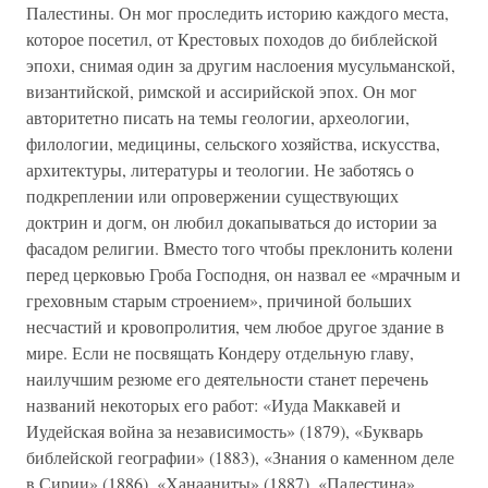
Палестины. Он мог проследить историю каждого места,
которое посетил, от Крестовых походов до библейской
эпохи, снимая один за другим наслоения мусульманской,
византийской, римской и ассирийской эпох. Он мог
авторитетно писать на темы геологии, археологии,
филологии, медицины, сельского хозяйства, искусства,
архитектуры, литературы и теологии. Не заботясь о
подкреплении или опровержении существующих
доктрин и догм, он любил докапываться до истории за
фасадом религии. Вместо того чтобы преклонить колени
перед церковью Гроба Господня, он назвал ее «мрачным и
греховным старым строением», причиной больших
несчастий и кровопролития, чем любое другое здание в
мире. Если не посвящать Кондеру отдельную главу,
наилучшим резюме его деятельности станет перечень
названий некоторых его работ: «Иуда Маккавей и
Иудейская война за независимость» (1879), «Букварь
библейской географии» (1883), «Знания о каменном деле
в Сирии» (1886), «Ханааниты» (1887), «Палестина»