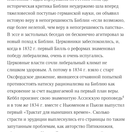
историческая критика Библии неудержимо шла вперед
тяжеловесной поступью германской науки, он объявил
истовую веру в непогрешимость Библии «если возможно,
еще более нелепой, чем веру в непогрешимость папства».
В эссе и застольных беседах он бесконечно агитировал за
новый поход к Библии. Церковники забеспокоились, и,
когда в 1832 г. первый Билль о реформах знаменовал
победу либерализма, очень и очень испугались.
Церковные власти сочли либеральный климат не
слишком здоровым. А потому в 1834 г. взяло с старт
Оксфордское движение, явившееся отчаянной попыткой
противостоять натиску рационализма на Библию как
откровение за счет выдвигаемой на первый план веры.
4
Кеббл произнес свою знаменитую Ассизскую проповедь
и в том же 1834 г. вместе с Ньюменом и Пьюзи выпустил
первый «Трактат для нынешних времен». Сколько
страсти и эрудиции выплеснулись его страницы по таким
запутанным проблемам, как авторство Пятикнижия,