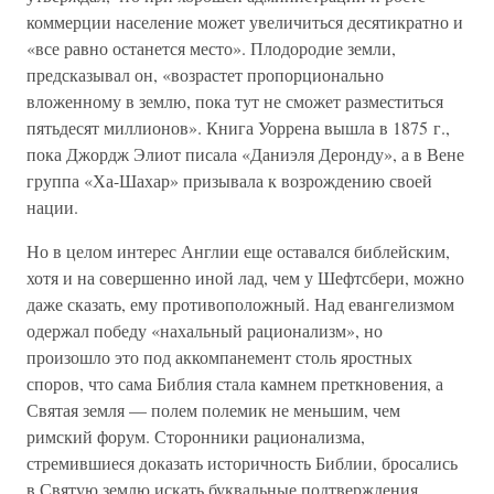
коммерции население может увеличиться десятикратно и
«все равно останется место». Плодородие земли,
предсказывал он, «возрастет пропорционально
вложенному в землю, пока тут не сможет разместиться
пятьдесят миллионов». Книга Уоррена вышла в 1875 г.,
пока Джордж Элиот писала «Даниэля Деронду», а в Вене
группа «Ха-Шахар» призывала к возрождению своей
нации.
Но в целом интерес Англии еще оставался библейским,
хотя и на совершенно иной лад, чем у Шефтсбери, можно
даже сказать, ему противоположный. Над евангелизмом
одержал победу «нахальный рационализм», но
произошло это под аккомпанемент столь яростных
споров, что сама Библия стала камнем преткновения, а
Святая земля — полем полемик не меньшим, чем
римский форум. Сторонники рационализма,
стремившиеся доказать историчность Библии, бросались
в Святую землю искать буквальные подтверждения