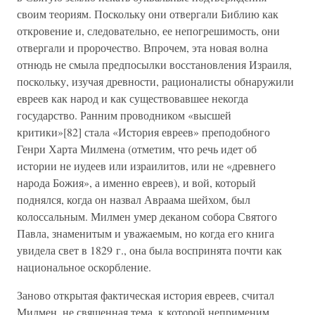
своим теориям. Поскольку они отвергали Библию как
откровение и, следовательно, ее непогрешимость, они
отвергали и пророчество. Впрочем, эта новая волна
отнюдь не смыла предпосылки восстановления Израиля,
поскольку, изучая древности, рационалисты обнаружили
евреев как народ и как существовавшее некогда
государство. Ранним проводником «высшей
критики»[82] стала «История евреев» преподобного
Генри Харта Милмена (отметим, что речь идет об
истории не иудеев или израилитов, или не «древнего
народа Божия», а именно евреев), и вой, который
поднялся, когда он назвал Авраама шейхом, был
колоссальным. Милмен умер деканом собора Святого
Павла, знаменитым и уважаемым, но когда его книга
увидела свет в 1829 г., она была воспринята почти как
национальное оскорбление.
Заново открытая фактическая история евреев, считал
Милмен, не священная тема, к которой неприменим