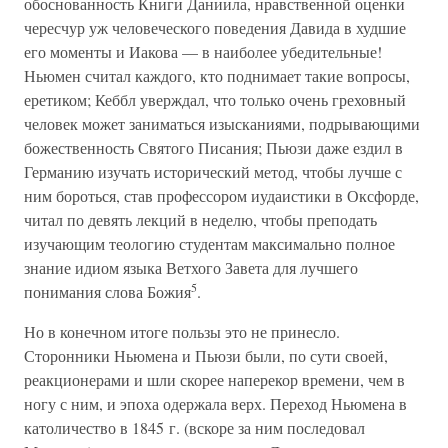
обоснованность Книги Даниила, нравственной оценки
чересчур уж человеческого поведения Давида в худшие
его моменты и Иакова — в наиболее убедительные!
Ньюмен считал каждого, кто поднимает такие вопросы,
еретиком; Кеббл уверждал, что только очень греховный
человек может заниматься изысканиями, подрывающими
божественность Святого Писания; Пьюзи даже ездил в
Германию изучать исторический метод, чтобы лучше с
ним бороться, став профессором иудаистики в Оксфорде,
читал по девять лекций в неделю, чтобы преподать
изучающим теологию студентам максимально полное
знание идиом языка Ветхого Завета для лучшего
5
понимания слова Божия
.
Но в конечном итоге пользы это не принесло.
Сторонники Ньюмена и Пьюзи были, по сути своей,
реакционерами и шли скорее наперекор времени, чем в
ногу с ним, и эпоха одержала верх. Переход Ньюмена в
католичество в 1845 г. (вскоре за ним последовал