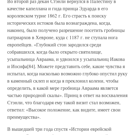
Во второй раз декан Стэнли вернулся в Палестину в
качестве капеллана и гида принца Эдуарда в его
королевском турне 1862 г. Его страсть к поиску
исторических истоков была вознаграждена, когда,
наконец, было получено разрешение посетить гробницы
патриархов в Хевроне, куда с 1187 г. не ступала нога
европейцев. «Глубокий стон зародился среди
собравшихся, когда было открыто святилище,
усыпальница Авраама, и удвоился у усыпальниц Иакова
и Иосифа[84]. Можете представить себе, какие чувства я
испытал, когда насколько возможно глубоко опустил руку
в каменный склеп и когда я преклонил колени, чтобы
определить, в какой мере гробница Авраама является
частью природной скалы». Принц в ответ на восхваления
Стэнли, что благодаря ему такой визит стал возможен,
ответил: «Высокое положение, как видите, имеет свои
преимущества».
В вышедшей три года спустя «Истории еврейской