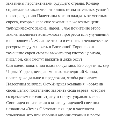
захвачены перспективами будущего страны. Кондер
справедливо заключил, что лишь незначительных усилий
по возрождению Палестины можно ожидать от местных
евреев, которые «все еще закованы в железные цепи
талмудического закона, народ… чье почитание этого
закона исключает возможность прогресса или улучшений
3
в настоящем»
. Желание что-то изменить и человеческие
ресурсы следует искать в Восточной Европе: если
тамошние евреи смогли выжить под гнетом царизма,
писал он, они смогут выжить и даже будут
благоденствовать под властью султана. Его соратник, сэр
Чарльз Уоррен, ветеран многих экспедиций Фонда,
пошел даже дальше и предложил, чтобы развитием
Палестины занялась Ост-Индская компания, «объявив
своей целью постепенно завозить сюда евреев, которые
со временем населят страну и станут управлять ею».
Свои идеи он изложил в книге, увидевшей свет под
названием «Земля Обетованная», где в частности
утверждал, что при хорошей администрации и росте