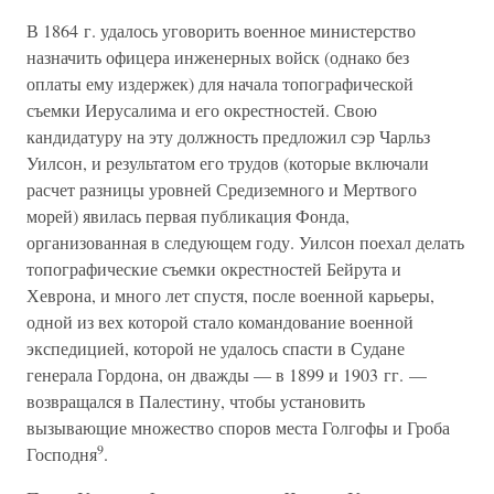
В 1864 г. удалось уговорить военное министерство
назначить офицера инженерных войск (однако без
оплаты ему издержек) для начала топографической
съемки Иерусалима и его окрестностей. Свою
кандидатуру на эту должность предложил сэр Чарльз
Уилсон, и результатом его трудов (которые включали
расчет разницы уровней Средиземного и Мертвого
морей) явилась первая публикация Фонда,
организованная в следующем году. Уилсон поехал делать
топографические съемки окрестностей Бейрута и
Хеврона, и много лет спустя, после военной карьеры,
одной из вех которой стало командование военной
экспедицией, которой не удалось спасти в Судане
генерала Гордона, он дважды — в 1899 и 1903 гг. —
возвращался в Палестину, чтобы установить
вызывающие множество споров места Голгофы и Гроба
9
Господня
.