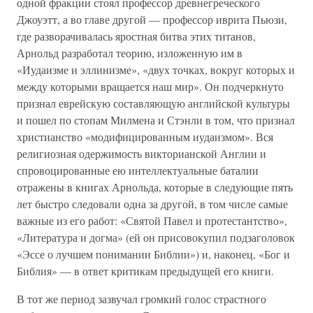
одной фракции стоял профессор древнегреческого
Джоуэтт, а во главе другой — профессор иврита Пьюзи,
где разворачивалась яростная битва этих титанов,
Арнольд разработал теорию, изложенную им в
«Иудаизме и эллинизме», «двух точках, вокруг которых и
между которыми вращается наш мир». Он подчеркнуто
признал еврейскую составляющую английской культуры
и пошел по стопам Милмена и Стэнли в том, что признал
христианство «модифицированным иудаизмом». Вся
религиозная одержимость викторианской Англии и
спровоцированные ею интеллектуальные баталии
отражены в книгах Арнольда, которые в следующие пять
лет быстро следовали одна за другой, в том числе самые
важные из его работ: «Святой Павел и протестантство»,
«Литература и догма» (ей он присовокупил подзаголовок
«Эссе о лучшем понимании Библии») и, наконец, «Бог и
Библия» — в ответ критикам предыдущей его книги.
В тот же период зазвучал громкий голос страстного