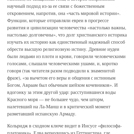
научный подход из-за ее связи с божественным
откровением, напротив, она «часть мировой истории».
Функции, которые отправляли евреи в прогрессе
развития и цивилизации человечества «настолько важны,
настолько долговечны», что долг христианского историка
изучать их историю как единственный надежный способ
обрести высшую религиозную истину. Древние иудеи
были людьми из плоти и крови, говорили человеческими
голосами, слышали человеческими ушами, и, коротко
говоря (так читателя разом подводили к знаменитой
фразе), «за вычетом его веры и общения с истинным
Богом, Авраам был обычным шейхом кочевников». И
вдогонку за этим другой удар: расступившиеся воды
Красного моря — не большее чудо, чем шторм,
налетевший на Ла-Манш и в критический момент
разметавший испанскую Армаду.
Кольридж в сходном ключе видит в Иисусе «философа-
платоника». Едва вернувшись из Геттингтена, где