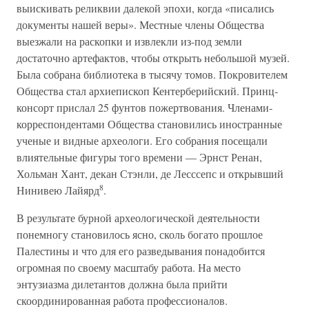
выискивать реликвии далекой эпохи, когда «писались
документы нашей веры». Местные члены Общества
выезжали на раскопки и извлекли из-под земли
достаточно артефактов, чтобы открыть небольшой музей.
Была собрана библиотека в тысячу томов. Покровителем
Общества стал архиепископ Кентерберийский. Принц-
консорт прислал 25 фунтов пожертвования. Членами-
корреспондентами Общества становились иностранные
ученые и видные археологи. Его собрания посещали
влиятельные фигуры того времени — Эрнст Ренан,
Хольман Хант, декан Стэнли, де Лесссепс и открывший
8
Нинивею Лайярд
.
В результате бурной археологической деятельности
понемногу становилось ясно, сколь богато прошлое
Палестины и что для его разведывания понадобится
огромная по своему масштабу работа. На место
энтузиазма дилетантов должна была прийти
скоординированная работа профессионалов.