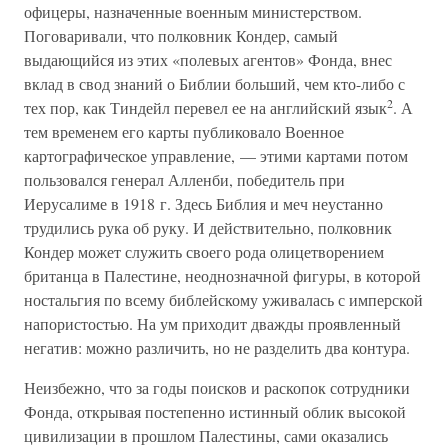
офицеры, назначенные военным министерством.
Поговаривали, что полковник Кондер, самый
выдающийся из этих «полевых агентов» Фонда, внес
вклад в свод знаний о Библии больший, чем кто-либо с
2
тех пор, как Тиндейл перевел ее на английский язык
. А
тем временем его карты публиковало Военное
картографическое управление, — этими картами потом
пользовался генерал Алленби, победитель при
Иерусалиме в 1918 г. Здесь Библия и меч неустанно
трудились рука об руку. И действительно, полковник
Кондер может служить своего рода олицетворением
британца в Палестине, неоднозначной фигуры, в которой
ностальгия по всему библейскому уживалась с имперской
напористостью. На ум приходит дважды проявленный
негатив: можно различить, но не разделить два контура.
Неизбежно, что за годы поисков и раскопок сотрудники
Фонда, открывая постепенно истинный облик высокой
цивилизации в прошлом Палестины, сами оказались