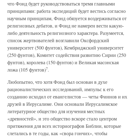
что Фонд будет руководствоваться тремя главными
принципами: работа экспедиций будет вестись согласно
научным принципам, Фонд обязуется воздерживаться от
религиозных дебатов, и Фонд не намерен вести какую-
либо деятельность религиозного характера. Разумеется,
список жертвователей возглавили Оксфордский
университет (500 фунтов), Кембриджский университет
(250 фунтов), Комитет содействия развитию Сирии (250
фунтов), королева (150 фунтов) и Великая масонская
7
ложа (105 фунтов)
.
Любопытно, что хотя Фонд был основан в духе
рационалистических исследований, импульс к его
созданию исходил от евангелистов — четы Финнов и их
друзей в Иерусалиме. Они основали Иерусалимское
литературное общество для изучения местных
«древностей», и это общество вскоре стало центром
притяжения для всех историографов Библии, которые
слетались в те годы, как «свора гончих», чтобы