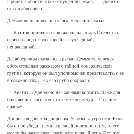
Придется обойтись без отпущения грехов, — ядовито
сказал абверовец.
Демьянов, не повысив голоса, медленно сказал:
— Я готов принести свою жизнь на алтарь Отечества,
своего народа. Суд скорый — суд черный,
неправедный…
Да, абверовцы оказались крутые. Демьянов увлекся
обстоятельным рассказом о тайной монархической
группе, которую он был уполномочен представлять, о ее
возможностях… Но его грубо оборвали:
— Хватит… Довольно нас баснями кормить. Даже для
большевистского агента это уже чересчур… Гнусное
вранье!
Допрос следовал за допросом. Угрозы за угрозами. Если
бы он не убедил немцев в своей полезности им, то его
могли бы расстрелять сразу же в первый день. Нет, тут