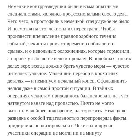
Немецкие контрразведчики были весьма опытными
специалистами, являлись профессионалами своего дела.
Чего-чего, а простофиль в немецкой спецслужбе не было.
И несмотря на это, чекисты их переиграли. Чтобы
произвести впечатление правдоподобного течения
событий, чекисты время от времени сообщали и о
срывах, и о невольных осложнениях, которые тормозили,
а порой чуть было не вели к провалу. В подобных тонких
делах верх всегда должно брать чувство меры — чувство
интеллектуальное. Малейший перебор в крохотных
деталях — и неминуем печальный конец. Сфальшивить
нельзя даже в самой простой ситуации. В тайных
операциях чекистам приходилось балансировать на туго
натянутом канате над пропастью. Ничто не могло
вызвать малейшее подозрение, насторожить. Немецкая
разведка с особой тщательностью перепроверяла факты,
придирчиво анализировала их. Чекисты и другие
участники операции не могли ни на минуту