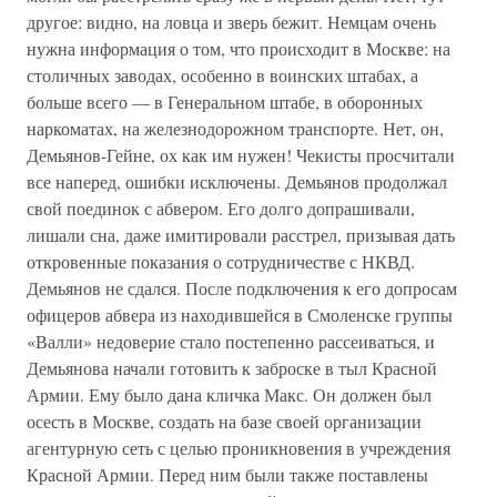
другое: видно, на ловца и зверь бежит. Немцам очень
нужна информация о том, что происходит в Москве: на
столичных заводах, особенно в воинских штабах, а
больше всего — в Генеральном штабе, в оборонных
наркоматах, на железнодорожном транспорте. Нет, он,
Демьянов-Гейне, ох как им нужен! Чекисты просчитали
все наперед, ошибки исключены. Демьянов продолжал
свой поединок с абвером. Его долго допрашивали,
лишали сна, даже имитировали расстрел, призывая дать
откровенные показания о сотрудничестве с НКВД.
Демьянов не сдался. После подключения к его допросам
офицеров абвера из находившейся в Смоленске группы
«Валли» недоверие стало постепенно рассеиваться, и
Демьянова начали готовить к заброске в тыл Красной
Армии. Ему было дана кличка Макс. Он должен был
осесть в Москве, создать на базе своей организации
агентурную сеть с целью проникновения в учреждения
Красной Армии. Перед ним были также поставлены