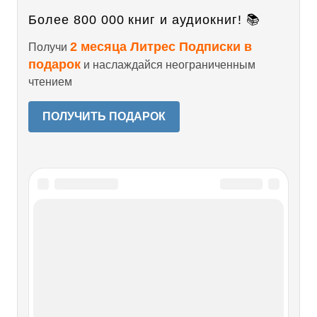
Более 800 000 книг и аудиокниг! 📚
2 месяца Литрес Подписки в
Получи
подарок
и наслаждайся неограниченным
чтением
ПОЛУЧИТЬ ПОДАРОК
Читайте также
Учебники, учебные пособия
Учебники, учебные пособия Дидерикс Г. А. и др. От
аграрного общества к государству всеобщего