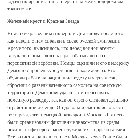
задачи по организации диверсий на железнодорожном
транспорте.
Железный крест и Красная Звезда
Немецкие разведчики поверили Демьянову после того,
как навели о нем справки в среде русской эмиграции.
Кроме того, выяснилось, что перед войной агенты
вступали с ним в контакт, разрабатывали его с
перспективой вербовки. Немцы оценили и его выдержку.
Демьянов прошел курс учения в школе абвера. Его
обучили работе на рации, шифроделу и через месяц
сбросили с разведывательного самолета на советскую
территорию. Демьянову удалось заинтересовать
немецкую разведку, так как он строго следовал детально
отработанной легенде. Он довольно быстро освоился в
роли резидента немецкой разведки в Москве. Для него
были организованы фиктивные знакомства из среды
пожилых офицеров, ранее служивших в царской армии.
Все радисты, направленные в Москву, через Гейне были