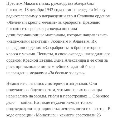
Престиж Макса в глазах руководства абвера был
высоким. 18 декабря 1942 года немцы передали Максу
радиотелеграмму о награждении его и Станкова орденом
«Железный крест с мечами» за храбрость. Довольно
высоко гитлеровская разведка оценила
дезинформационные материалы, которые направлялись
«надежными агентами» Зюбиным и Алаевым. Их
наградили орденом «За храбрость» в бронзе второго
класса с мечами. Чекисты, в свою очередь, наградили его
орденом Красной Звезды. Жена Александра и ее отец за
риск при выполнении важнейших заданий были
награждены медалями «За боевые заслуги».
Немцы не считались с потерями и затратами. Они
получали сообщения о том, что многие их посланцы
нарывались на засады, гибли в перестрелках… Обычное
дело — война. Но такие неудачи немцев только
подтверждали «правдивость» деятельности их агентов. В
ходе операции «Монастырь» чекисты арестовали 23