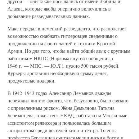
другой — они также посылались от имени Зюбина и
Алаева, которые якобы энергично включились в
добывание разведывательных данных.
Макс передал в немецкий разведцентр, что располагает
возможностью снабжать гитлеровцев сведениями о
продвижении на фронт частей и техники Красной
Армии. Но для того, чтобы найти общий язык с крупным
работником НКПС (Наркомат путей сообщения, с
1946 г. — МПС. —
Ю.Л.
), нужно 500 тысяч рублей.
Курьеры доставили необходимую сумму денег,
продуктовые подарки.
В 1942–1943 годах Александр Демьянов дважды
переходил линию фронта, что, безусловно, было связано
с определенным риском. Жена Демьянова Татьяна
Березанцева, тоже агент НКВД, работала на Мосфильме
ассистентом режиссера и пользовалась большим
авторитетом среди деятелей кино и театра. То есть
профессор Березанцев считался медицинским богом и