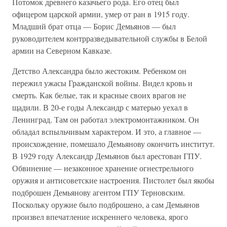
Потомок древнего казачьего рода. Его отец был
офицером царской армии, умер от ран в 1915 году.
Младший брат отца — Борис Демьянов — был
руководителем контрразведывательной службы в Белой
армии на Северном Кавказе.
Детство Александра было жестоким. Ребенком он
пережил ужасы Гражданской войны. Видел кровь и
смерть. Как белые, так и красные своих врагов не
щадили. В 20-е годы Александр с матерью уехал в
Ленинград. Там он работал электромонтажником. Он
обладал вспыльчивым характером. И это, а главное —
происхождение, помешало Демьянову окончить институт.
В 1929 году Александр Демьянов был арестован ГПУ.
Обвинение — незаконное хранение огнестрельного
оружия и антисоветские настроения. Пистолет был якобы
подброшен Демьянову агентом ГПУ Терновским.
Поскольку оружие было подброшено, а сам Демьянов
произвел впечатление искреннего человека, ярого