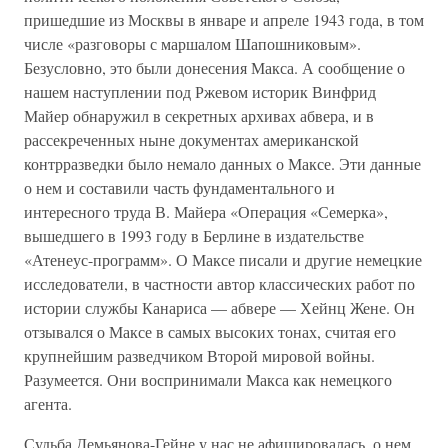
пришедшие из Москвы в январе и апреле 1943 года, в том
числе «разговоры с маршалом Шапошниковым».
Безусловно, это были донесения Макса. А сообщение о
нашем наступлении под Ржевом историк Винфрид
Майер обнаружил в секретных архивах абвера, и в
рассекреченных ныне документах американской
контрразведки было немало данных о Максе. Эти данные
о нем и составили часть фундаментального и
интересного труда В. Майера «Операция «Семерка»,
вышедшего в 1993 году в Берлине в издательстве
«Атенеус-программ». О Максе писали и другие немецкие
исследователи, в частности автор классических работ по
истории службы Канариса — абвере — Хейнц Жене. Он
отзывался о Максе в самых высоких тонах, считая его
крупнейшим разведчиком Второй мировой войны.
Разумеется. Они воспринимали Макса как немецкого
агента.
Судьба Демьянова-Гейне у нас не афишировалась, о нем