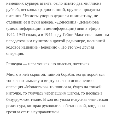
немецких курьера-агента, было изъято два миллиона
рублей, несколько радиостанций, оружие, продукты
питания. Чекисты упорно держали инициативу, не
отдавали ее в руки абвера. «Донесения» Демьянова
(смесь информации и дезинформации) шли в эфир в
1942–1943 годах, а в 1944 году Гейне-Макс стал главным
передаточным пунктом в другой радиоигре, носившей
кодовое название «Березино». Но это уже другая
операция.
Разведка — игра тонкая, но опасная, жестокая
Много в ней скрытой, тайной борьбы, когда порой вся
тонкая по замыслу и виртуозная по исполнению
операция «Монастырь» то повисала, будто на тонкой
ниточке, то тянулась черепашьим шагом, то неслась в
безудержном темпе. В ход вступала искусная чекистская
режиссура, которая руководила обстановкой, когда она
грозила стать неуправляемой.