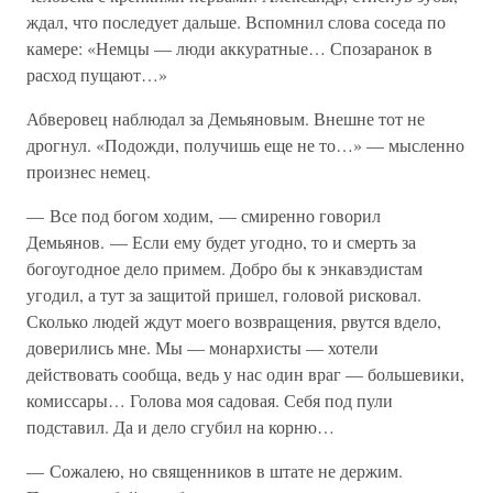
ждал, что последует дальше. Вспомнил слова соседа по
камере: «Немцы — люди аккуратные… Спозаранок в
расход пущают…»
Абверовец наблюдал за Демьяновым. Внешне тот не
дрогнул. «Подожди, получишь еще не то…» — мысленно
произнес немец.
— Все под богом ходим, — смиренно говорил
Демьянов. — Если ему будет угодно, то и смерть за
богоугодное дело примем. Добро бы к энкавэдистам
угодил, а тут за защитой пришел, головой рисковал.
Сколько людей ждут моего возвращения, рвутся вдело,
доверились мне. Мы — монархисты — хотели
действовать сообща, ведь у нас один враг — большевики,
комиссары… Голова моя садовая. Себя под пули
подставил. Да и дело сгубил на корню…
— Сожалею, но священников в штате не держим.