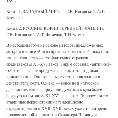
Том 7.
Книга 1: ЗАПАДНЫЙ МИФ. — Г.В. Носовский, А.Т.
Фоменко.
Книга 2: РУССКИЕ КОРНИ «ДРЕВНЕЙ» ЛАТЫНИ. —
Г.В. Носовский, А.Т. Фоменко, Т.Н. Фоменко.
В настоящем томе на основе методов, предложенных
автором в книге «Числа против Лжи», гл. 5–6, показано,
что «античность» — это фантомное отражение
средневековья XI–XVI веков. Таким образом, «античные»
события вовсе не придуманы какими-то поздними
«писателями». Они реальны, то есть происходили в
действительности. Однако — вовсе не в «глубокой
древности», как нас приучили думать, а в куда более
близкую к нам эпоху XI–XVI веков н. э. Впрочем, затем
старинные первоисточники тенденциозно
отредактировали в XVII–XVIII веках уже с точки зрения
нововведенной хронологии Скалигера-Петавиуса