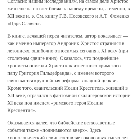
Согласно нашим исследованиям, на самом деле Христос
жил еще на сто лет ближе к нашему времени, а именно, в
XII веке н. э. См. книгу Г.В. Носовского и А.Т. Фоменко
«Царь Славян».
В книге, лежащей перед читателем, автор показывает —
как именно император Андроник-Христос отразился в
летописях, ошибочно относимых сегодня к XI веку (при
столетнем сдвиге вниз). Оказалось, что позднейшие
хронисты описали Христа как известного «римского
папу Григория Гильдебранда», с именем которого
связывается крупнейшая реформа западной церкви.
Кроме того, евангельский Иоанн Креститель, живший в
XII веке, отразился в фантомной скалигеровской истории
XI века под именем «римского героя Иоанна
Кресцентия».
Оказывается далее, что библейские ветхозаветные
события также «поднимаются вверх». Здесь
хронологический сдвиг составляет около двух тысяч лет