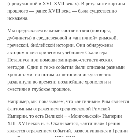
(придуманной в XVI–XVII веках). В результате картина
прошлого — ранее XVIII века — была существенно
искажена.
Мы предъявляем важные соответствия (повторы,
дубликаты) в средневековой и «античной» римской,
греческой, библейской истории. Они обнаружены
автором в «историческом учебнике» Скалигера-
Петавиуса при помощи эмпирико-статистических
методов. Одни и те же события были описаны разными
хронистами, но потом их летописи искусственно
раздвинули во времени позднейшие хронологи и
сместили в глубокое прошлое.
Например, мы показываем, что «античный» Рим является
фантомным отражением средневековой Римской
Империи, то есть Великой = «Монгольской» Империи
XIII–XVI веков н. э. Оказывается, «античная» Греция
является отражением событий, развернувшихся в Греции