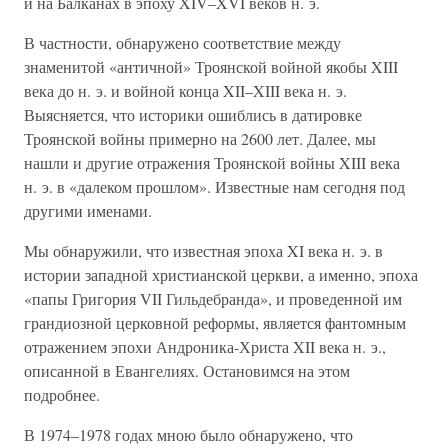
и на Балканах в эпоху XIV–XVI веков н. э.
В частности, обнаружено соответствие между
знаменитой «античной» Троянской войной якобы XIII
века до н. э. и войной конца XII–XIII века н. э.
Выясняется, что историки ошиблись в датировке
Троянской войны примерно на 2600 лет. Далее, мы
нашли и другие отражения Троянской войны XIII века
н. э. в «далеком прошлом». Известные нам сегодня под
другими именами.
Мы обнаружили, что известная эпоха XI века н. э. в
истории западной христианской церкви, а именно, эпоха
«папы Григория VII Гильдебранда», и проведенной им
грандиозной церковной реформы, является фантомным
отражением эпохи Андроника-Христа XII века н. э.,
описанной в Евангелиях. Остановимся на этом
подробнее.
В 1974–1978 годах мною было обнаружено, что