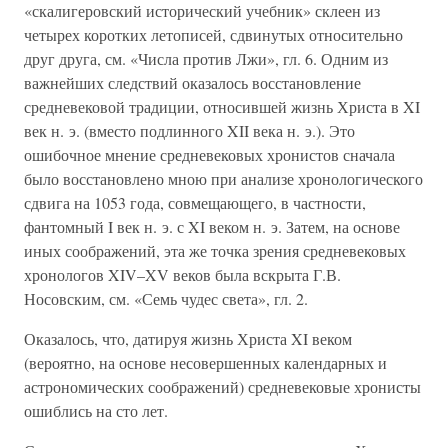
«скалигеровский исторический учебник» склеен из
четырех коротких летописей, сдвинутых относительно
друг друга, см. «Числа против Лжи», гл. 6. Одним из
важнейших следствий оказалось восстановление
средневековой традиции, относившей жизнь Христа в XI
век н. э. (вместо подлинного XII века н. э.). Это
ошибочное мнение средневековых хронистов сначала
было восстановлено мною при анализе хронологического
сдвига на 1053 года, совмещающего, в частности,
фантомный I век н. э. с XI веком н. э. Затем, на основе
иных соображений, эта же точка зрения средневековых
хронологов XIV–XV веков была вскрыта Г.В.
Носовским, см. «Семь чудес света», гл. 2.
Оказалось, что, датируя жизнь Христа XI веком
(вероятно, на основе несовершенных календарных и
астрономических соображений) средневековые хронисты
ошиблись на сто лет.