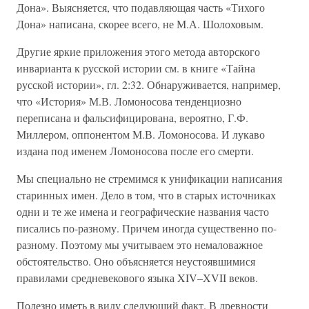
Дона». Выясняется, что подавляющая часть «Тихого
Дона» написана, скорее всего, не М.А. Шолоховым.
Другие яркие приложения этого метода авторского
инварианта к русской истории см. в книге «Тайна
русской истории», гл. 2:32. Обнаруживается, например,
что «История» М.В. Ломоносова тенденциозно
переписана и фальсифицирована, вероятно, Г.Ф.
Миллером, оппонентом М.В. Ломоносова. И лукаво
издана под именем Ломоносова после его смерти.
Мы специально не стремимся к унификации написания
старинных имен. Дело в том, что в старых источниках
одни и те же имена и географические названия часто
писались по-разному. Причем иногда существенно по-
разному. Поэтому мы учитываем это немаловажное
обстоятельство. Оно объясняется неустоявшимися
правилами средневекового языка XIV–XVII веков.
Полезно иметь в виду следующий факт. В древности