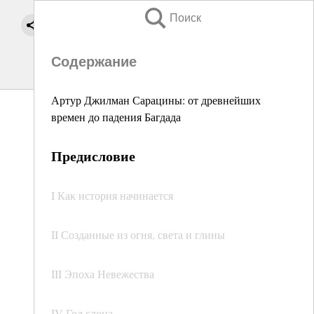
Поиск
Содержание
Артур Джилман Сарацины: от древнейших
времен до падения Багдада
Предисловие
I Как история начинается
II Созданные из огня, света и глины
III Эпоха Невежества
IV Год слона