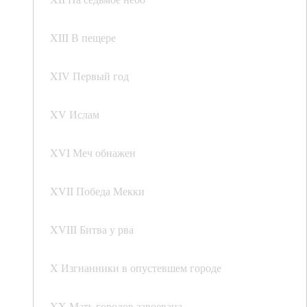
XIII В пещере
XIV Первый год
XV Ислам
XVI Меч обнажен
XVII Победа Мекки
XVIII Битва у рва
X Изгнанники в опустевшем городе
XX Мать городов завоевана