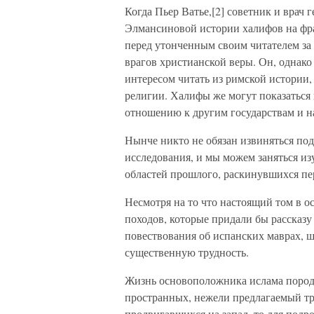
Когда Пьер Ватье,[2] советник и врач 
Элмансиновой истории халифов на фра
перед утонченным своим читателем за 
врагов христианской веры. Он, однако
интересом читать из римской истории,
религии. Халифы же могут показаться 
отношению к другим государствам и н
Нынче никто не обязан извиняться по
исследования, и мы можем заняться и
областей прошлого, раскинувшихся пе
Несмотря на то что настоящий том в 
походов, которые придали бы рассказу
повествования об испанских маврах, ш
существенную трудность.
Жизнь основоположника ислама породи
пространных, нежели предлагаемый тру
продвигавшихся на запад, то для подр