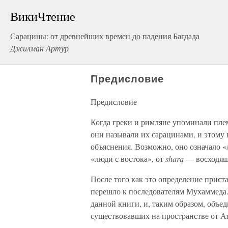
ВикиЧтение
Сарацины: от древнейших времен до падения Багдада
Джилман Артур
Предисловие
Предисловие
Когда греки и римляне упоминали пле
они называли их сарацинами, и этому 
объяснения. Возможно, оно означало 
«люди с востока», от
sharq
— восходяще
После того как это определение прист
перешло к последователям Мухаммеда.
данной книги, и, таким образом, объе
существовавших на пространстве от Ат