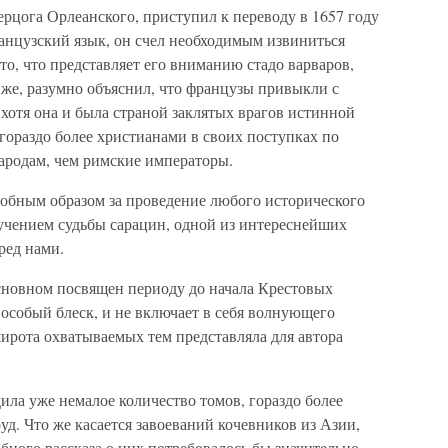
герцога Орлеанского, приступил к переводу в 1657 году
нцузский язык, он счел необходимым извиниться
то, что представляет его вниманию стадо варваров,
 же, разумно объяснил, что французы привыкли с
 хотя она и была страной заклятых врагов истинной
гораздо более христианами в своих поступках по
ародам, чем римские императоры.
добным образом за проведение любого исторического
зучением судьбы сарацин, одной из интереснейших
ред нами.
основном посвящен периоду до начала Крестовых
 особый блеск, и не включает в себя волнующего
ирота охватываемых тем представляла для автора
ла уже немалое количество томов, гораздо более
д. Что же касается завоеваний кочевников из Азии,
обного рассказа о них потребовалось бы значительно