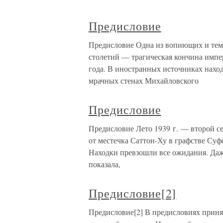
Предисловие
Предисловие Одна из вопиющих и тем
столетий — трагическая кончина импер
года. В иностранных источниках нах
мрачных стенах Михайловского
Предисловие
Предисловие Лето 1939 г. — второй с
от местечка Саттон-Ху в графстве Су
Находки превзошли все ожидания. Даже
показала,
Предисловие[2]
Предисловие[2] В предисловиях принят