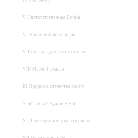
V Святотатственная Война
VI Погонщик верблюдов
VII Дела раздумьям не помеха
VIII Месяц Рамадан
IX Пророк в отечестве своём
X Беглецы в чужие земли
XI Двусторонние узы разорваны
XII На седьмое небо