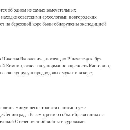
тся об одном из самых замечательных
 находке советскими археологами новгородских
мот на березовой коре были обнаружены экспедицией
 Николая Яковлевича, посвящаю В начале декабря
сей Комнин, отвоевав у норманнов крепость Касторию,
л свою супругу в предродовых муках и вскоре,
овины минувшего столетия написано уже
де Ленинграда. Рассмотрению событий, связанных с
Великой Отечественной войны и суровыми