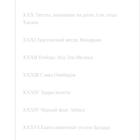
XXX Тяготы, выпавшие на долю Али, отца
Хасана
XXXI Трагический месяц Махаррам
XXXII Победы Абд-Эль-Мелика
XXXIII Слава Омейядов
XXXIV Удары молота
XXXIV Черный флаг Аббаса
XXXVI Благословенный уголок Багдада