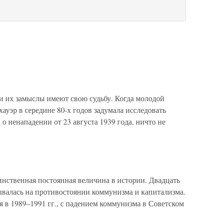
их замыслы имеют свою судьбу. Когда моло­дой
ауэр в середине 80-х годов задумала исследовать
о ненапа­дении от 23 августа 1939 года, ничто не
нная постоянная величина в истории. Двадцать
ывалась на противостоянии коммунизма и капитализма.
я в 1989–1991 гг., с падением коммунизма в Советском