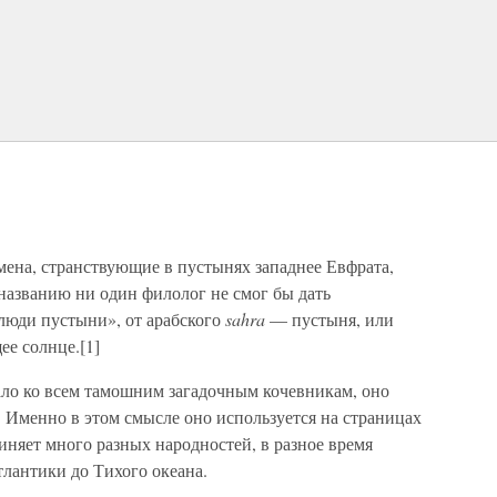
мена, странствующие в пустынях западнее Евфрата,
названию ни один филолог не смог бы дать
«люди пустыни», от арабского
sahra
— пустыня, или
е солнце.[1]
ало ко всем тамошним загадочным кочевникам, оно
 Именно в этом смысле оно используется на страницах
диняет много разных народностей, в разное время
лантики до Тихого океана.