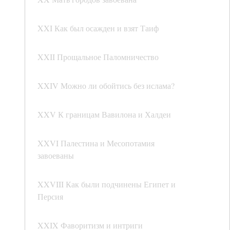
XXI Как был осажден и взят Таиф
XXII Прощальное Паломничество
XXIV Можно ли обойтись без ислама?
XXV К границам Вавилона и Халдеи
XXVI Палестина и Месопотамия
завоеваны
XXVIII Как были подчинены Египет и
Персия
XXIX Фаворитизм и интриги