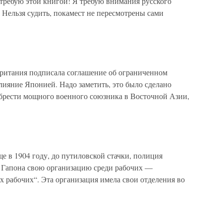
 требую этой книгой! Я требую внимания русского
Нельзя судить, покамест не пересмотрены сами
тания подписала соглашение об ограниченном
лияние Японией. Надо заметить, это было сделано
обрести мощного военного союзника в Восточной Азии,
 1904 году, до путиловской стачки, полиция
 Гапона свою организацию среди рабочих —
 рабочих“. Эта организация имела свои отделения во