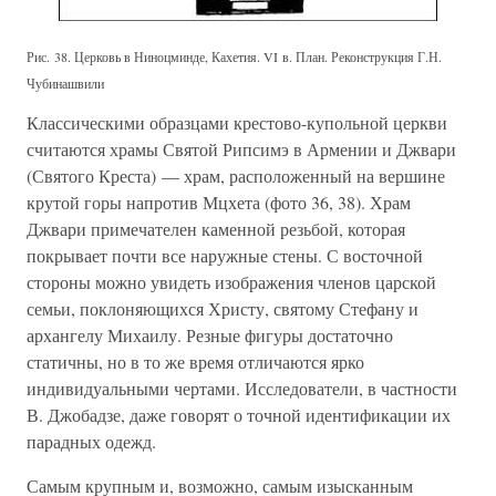
Рис. 38. Церковь в Ниноцминде, Кахетия. VI в. План. Реконструкция Г.Н.
Чубинашвили
Классическими образцами крестово-купольной церкви
считаются храмы Святой Рипсимэ в Армении и Джвари
(Святого Креста) — храм, расположенный на вершине
крутой горы напротив Мцхета (фото 36, 38). Храм
Джвари примечателен каменной резьбой, которая
покрывает почти все наружные стены. С восточной
стороны можно увидеть изображения членов царской
семьи, поклоняющихся Христу, святому Стефану и
архангелу Михаилу. Резные фигуры достаточно
статичны, но в то же время отличаются ярко
индивидуальными чертами. Исследователи, в частности
В. Джобадзе, даже говорят о точной идентификации их
парадных одежд.
Самым крупным и, возможно, самым изысканным