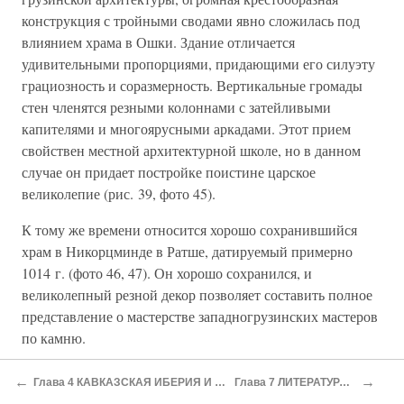
конструкция с тройными сводами явно сложилась под
влиянием храма в Ошки. Здание отличается
удивительными пропорциями, придающими его силуэту
грациозность и соразмерность. Вертикальные громады
стен членятся резными колоннами с затейливыми
капителями и многоярусными аркадами. Этот прием
свойствен местной архитектурной школе, но в данном
случае он придает постройке поистине царское
великолепие (рис. 39, фото 45).
К тому же времени относится хорошо сохранившийся
храм в Никорцминде в Ратше, датируемый примерно
1014 г. (фото 46, 47). Он хорошо сохранился, и
великолепный резной декор позволяет составить полное
представление о мастерстве западногрузинских мастеров
по камню.
Следующей по времени строительства считается
←
→
Глава 4 КАВКАЗСКАЯ ИБЕРИЯ И КОЛХИДА В АНТИЧНУЮ ЭПОХУ
Глава 7 ЛИТЕРАТУРА И ПИСЬМЕННОСТЬ
патриарший собор Светицховели в Мцхета, построенный