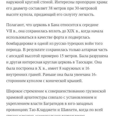
наружной круглой стеной. Интересны пропорции храма:
его диаметр составляет 38 метров при 30-метровой
высоте купола, придающий его силуэту легкость.
Полагают, что церковь в Бана относится к середине
VII в., она сохранилась вплоть до XIX в., когда начала
использоваться в качестве форта и подверглась
бомбардировке в одной из русско-турецких войн того
периода. В результате сохранилась только алтарная часть
с апсидой высотой примерно 15 метров. Была разрушена
и другая интересная круглая церковь в Таоскари. Она
была построена в X в., имеет 8 наружных и 16
внутренних граней. Раньше она была увенчана 16-
сторонним куполом с конической крышей.
Широкое стремление к совершенствованию грузинской
храмовой архитектуры совпало с установлением и
укреплением власти Багратидов в юго-западных
провинциях Тао-Кларджети и Шавхети, когда по всей
стране началось национальное возрождение.