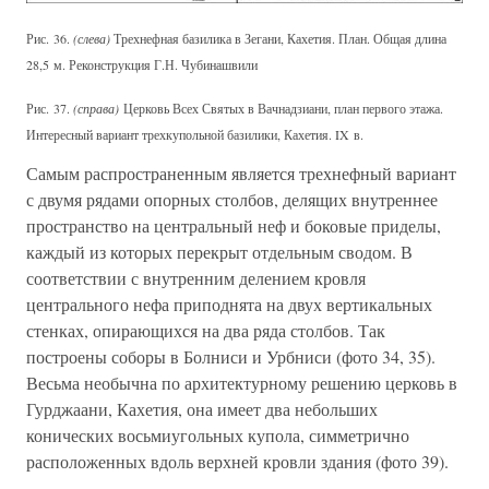
Рис. 36.
(слева)
Трехнефная базилика в Зегани, Кахетия. План. Общая длина
28,5 м. Реконструкция Г.Н. Чубинашвили
Рис. 37.
(справа)
Церковь Всех Святых в Вачнадзиани, план первого этажа.
Интересный вариант трехкупольной базилики, Кахетия. IX в.
Самым распространенным является трехнефный вариант
с двумя рядами опорных столбов, делящих внутреннее
пространство на центральный неф и боковые приделы,
каждый из которых перекрыт отдельным сводом. В
соответствии с внутренним делением кровля
центрального нефа приподнята на двух вертикальных
стенках, опирающихся на два ряда столбов. Так
построены соборы в Болниси и Урбниси (фото 34, 35).
Весьма необычна по архитектурному решению церковь в
Гурджаани, Кахетия, она имеет два небольших
конических восьмиугольных купола, симметрично
расположенных вдоль верхней кровли здания (фото 39).