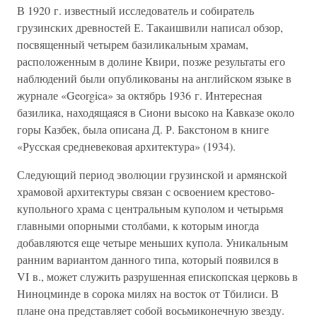
В 1920 г. известный исследователь и собиратель
грузинских древностей Е. Такаишвили написал обзор,
посвященный четырем базиликальным храмам,
расположенным в долине Квири, позже результаты его
наблюдений были опубликованы на английском языке в
журнале «Georgica» за октябрь 1936 г. Интересная
базилика, находящаяся в Сиони высоко на Кавказе около
горы Казбек, была описана Д. Р. Бакстоном в книге
«Русская средневековая архитектура» (1934).
Следующий период эволюции грузинской и армянской
храмовой архитектуры связан с освоением крестово-
купольного храма с центральным куполом и четырьмя
главными опорными столбами, к которым иногда
добавляются еще четыре меньших купола. Уникальным
ранним вариантом данного типа, который появился в
VI в., может служить разрушенная епископская церковь в
Ниноцминде в сорока милях на восток от Тбилиси. В
плане она представляет собой восьмиконечную звезду.