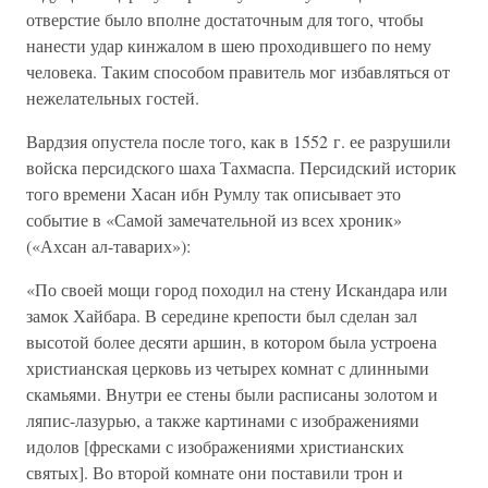
отверстие было вполне достаточным для того, чтобы
нанести удар кинжалом в шею проходившего по нему
человека. Таким способом правитель мог избавляться от
нежелательных гостей.
Вардзия опустела после того, как в 1552 г. ее разрушили
войска персидского шаха Тахмаспа. Персидский историк
того времени Хасан ибн Румлу так описывает это
событие в «Самой замечательной из всех хроник»
(«Ахсан ал-таварих»):
«По своей мощи город походил на стену Искандара или
замок Хайбара. В середине крепости был сделан зал
высотой более десяти аршин, в котором была устроена
христианская церковь из четырех комнат с длинными
скамьями. Внутри ее стены были расписаны золотом и
ляпис-лазурью, а также картинами с изображениями
идолов [фресками с изображениями христианских
святых]. Во второй комнате они поставили трон и