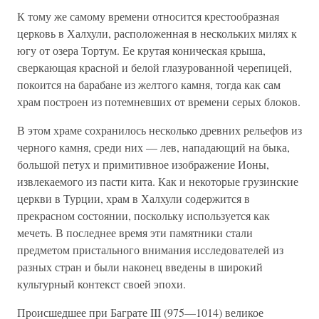
К тому же самому времени относится крестообразная
церковь в Халхули, расположенная в нескольких милях к
югу от озера Тортум. Ее крутая коническая крыша,
сверкающая красной и белой глазурованной черепицей,
покоится на барабане из желтого камня, тогда как сам
храм построен из потемневших от времени серых блоков.
В этом храме сохранилось несколько древних рельефов из
черного камня, среди них — лев, нападающий на быка,
большой петух и примитивное изображение Ионы,
извлекаемого из пасти кита. Как и некоторые грузинские
церкви в Турции, храм в Халхули содержится в
прекрасном состоянии, поскольку используется как
мечеть. В последнее время эти памятники стали
предметом пристального внимания исследователей из
разных стран и были наконец введены в широкий
культурный контекст своей эпохи.
Происшедшее при Баграте III (975—1014) великое