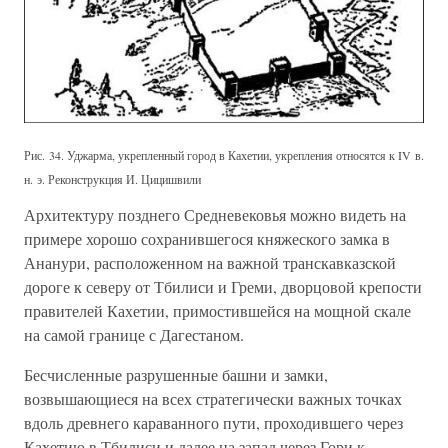
Рис. 34. Уджарма, укрепленный город в Кахетии, укрепления относятся к IV в.
н. э. Реконструкция И. Цицишвили
Архитектуру позднего Средневековья можно видеть на
примере хорошо сохранившегося княжеского замка в
Ананури, расположенном на важной транскавказской
дороге к северу от Тбилиси и Греми, дворцовой крепости
правителей Кахетии, примостившейся на мощной скале
на самой границе с Дагестаном.
Бесчисленные разрушенные башни и замки,
возвышающиеся на всех стратегически важных точках
вдоль древнего караванного пути, проходившего через
Кахетию в Тбилиси и далее на запад через Гори к