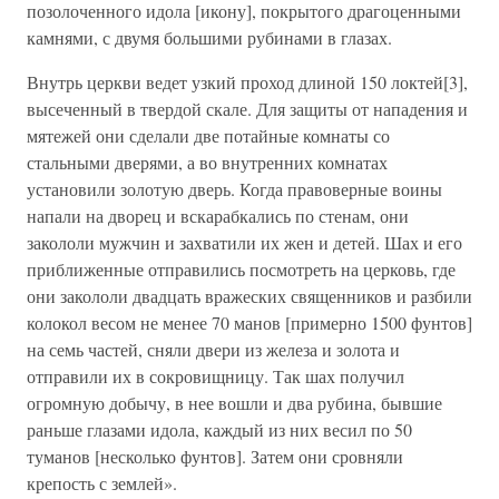
позолоченного идола [икону], покрытого драгоценными
камнями, с двумя большими рубинами в глазах.
Внутрь церкви ведет узкий проход длиной 150 локтей[3],
высеченный в твердой скале. Для защиты от нападения и
мятежей они сделали две потайные комнаты со
стальными дверями, а во внутренних комнатах
установили золотую дверь. Когда правоверные воины
напали на дворец и вскарабкались по стенам, они
закололи мужчин и захватили их жен и детей. Шах и его
приближенные отправились посмотреть на церковь, где
они закололи двадцать вражеских священников и разбили
колокол весом не менее 70 манов [примерно 1500 фунтов]
на семь частей, сняли двери из железа и золота и
отправили их в сокровищницу. Так шах получил
огромную добычу, в нее вошли и два рубина, бывшие
раньше глазами идола, каждый из них весил по 50
туманов [несколько фунтов]. Затем они сровняли
крепость с землей».