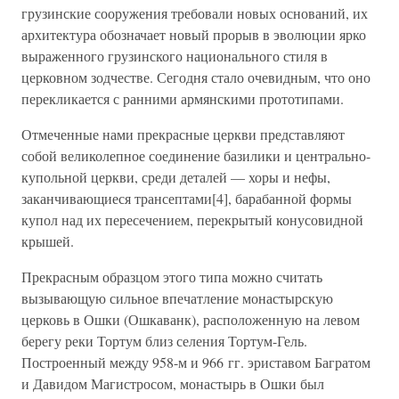
грузинские сооружения требовали новых оснований, их
архитектура обозначает новый прорыв в эволюции ярко
выраженного грузинского национального стиля в
церковном зодчестве. Сегодня стало очевидным, что оно
перекликается с ранними армянскими прототипами.
Отмеченные нами прекрасные церкви представляют
собой великолепное соединение базилики и центрально-
купольной церкви, среди деталей — хоры и нефы,
заканчивающиеся трансептами[4], барабанной формы
купол над их пересечением, перекрытый конусовидной
крышей.
Прекрасным образцом этого типа можно считать
вызывающую сильное впечатление монастырскую
церковь в Ошки (Ошкаванк), расположенную на левом
берегу реки Тортум близ селения Тортум-Гель.
Построенный между 958-м и 966 гг. эриставом Багратом
и Давидом Магистросом, монастырь в Ошки был