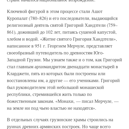
Ключевой фигурой в этом процессе стали Ашот
Куропалат (780–826) и его последователи, выдающийся
религиозный деятель святой Григорий Хандзтели (759–
861), доживший до 102 лет, питаясь сушеной капустой,
хлебом и водой. «Житие святого Григория Хандзтели»,
написанное в 951 г. Георгием Мерчуле, представляет
своеобразный путеводитель по древностям Юго-
Западной Грузии. Мы узнаем также и о том, как Григорий
стал главным архимандритом двенадцати монастырей в
Кларджети, пять из которых были построены или
восстановлены им, а другие — его учениками. Григорий
был руководителем этой небольшой монашеской
республики, стремившейся жить только по
божественным законам. «Монахи, — писал Мерчуле, —
на земле ни под чьею властью не находятся».
В отдельных случаях грузинские храмы строились на
руинах древних армянских построек. Но чаще всего