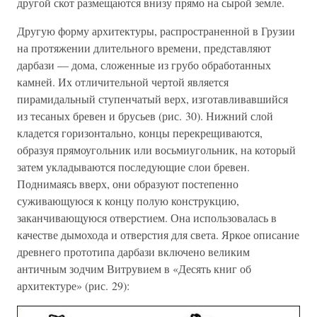
другой скот размещаются внизу прямо на сырой земле.
Другую форму архитектуры, распространенной в Грузии
на протяжении длительного времени, представляют
дарбази — дома, сложенные из грубо обработанных
камней. Их отличительной чертой является
пирамидальный ступенчатый верх, изготавливавшийся
из тесаных бревен и брусьев (рис. 30). Нижний слой
кладется горизонтально, концы перекрещиваются,
образуя прямоугольник или восьмиугольник, на который
затем укладываются последующие слои бревен.
Поднимаясь вверх, они образуют постепенно
суживающуюся к концу полую конструкцию,
заканчивающуюся отверстием. Она использовалась в
качестве дымохода и отверстия для света. Яркое описание
древнего прототипа дарбази включено великим
античным зодчим Витрувием в «Десять книг об
архитектуре» (рис. 29):