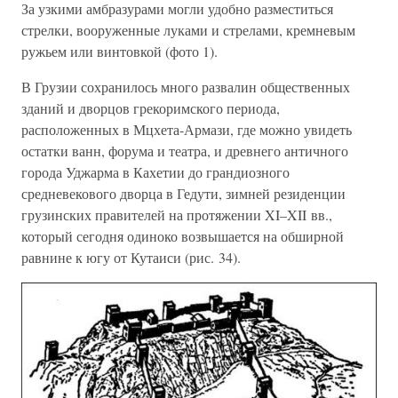
За узкими амбразурами могли удобно разместиться
стрелки, вооруженные луками и стрелами, кремневым
ружьем или винтовкой (фото 1).
В Грузии сохранилось много развалин общественных
зданий и дворцов грекоримского периода,
расположенных в Мцхета-Армази, где можно увидеть
остатки ванн, форума и театра, и древнего античного
города Уджарма в Кахетии до грандиозного
средневекового дворца в Гедути, зимней резиденции
грузинских правителей на протяжении XI–XII вв.,
который сегодня одиноко возвышается на обширной
равнине к югу от Кутаиси (рис. 34).