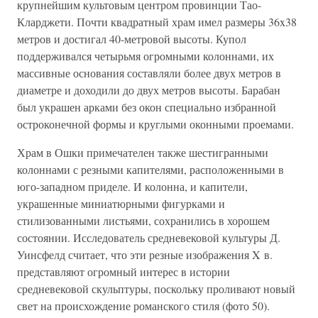
крупнейшим культовым центром провинции Тао-
Кларджети. Почти квадратный храм имел размеры 36x38
метров и достигал 40-метровой высоты. Купол
поддерживался четырьмя огромными колоннами, их
массивные основания составляли более двух метров в
диаметре и доходили до двух метров высоты. Барабан
был украшен арками без окон специально избранной
остроконечной формы и круглыми оконными проемами.
Храм в Ошки примечателен также шестигранными
колоннами с резными капителями, расположенными в
юго-западном приделе. И колонна, и капители,
украшенные миниатюрными фигурками и
стилизованными листьями, сохранились в хорошем
состоянии. Исследователь средневековой культуры Д.
Уинсфелд считает, что эти резные изображения X в.
представляют огромный интерес в истории
средневековой скульптуры, поскольку проливают новый
свет на происхождение романского стиля (фото 50).