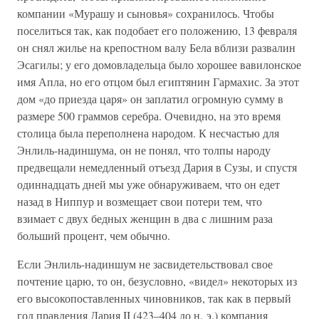
компании «Мурашу и сыновья» сохранилось. Чтобы
поселиться так, как подобает его положению, 13 февраля
он снял жилье на крепостном валу Бела вблизи развалин
Эсагилы; у его домовладельца было хорошее вавилонское
имя Апла, но его отцом был египтянин Гармахис. За этот
дом «до приезда царя» он заплатил огромную сумму в
размере 500 граммов серебра. Очевидно, на это время
столица была переполнена народом. К несчастью для
Энлиль-надиншума, он не понял, что толпы народу
предвещали немедленный отъезд Дария в Сузы, и спустя
одиннадцать дней мы уже обнаруживаем, что он едет
назад в Ниппур и возмещает свои потери тем, что
взимает с двух бедных женщин в два с лишним раза
больший процент, чем обычно.
Если Энлиль-надиншум не засвидетельствовал свое
почтение царю, то он, безусловно, «видел» некоторых из
его высокопоставленных чиновников, так как в первый
год правления Дария II (423–404 до н. э.) компания