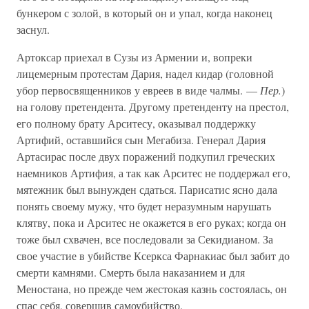
бункером с золой, в который он и упал, когда наконец
заснул.
Артоксар приехал в Сузы из Армении и, вопреки
лицемерным протестам Дария, надел кидар (головной
убор первосвященников у евреев в виде чалмы. —
Пер.
)
на голову претендента. Другому претенденту на престол,
его полному брату Арситесу, оказывал поддержку
Артифий, оставшийся сын Мегабиза. Генерал Дария
Артасирас после двух поражений подкупил греческих
наемников Артифия, а так как Арситес не поддержал его,
мятежник был вынужден сдаться. Парисатис ясно дала
понять своему мужу, что будет неразумным нарушать
клятву, пока и Арситес не окажется в его руках; когда он
тоже был схвачен, все последовали за Секидианом. За
свое участие в убийстве Ксеркса Фарнакиас был забит до
смерти камнями. Смерть была наказанием и для
Меностана, но прежде чем жестокая казнь состоялась, он
спас себя, совершив самоубийство.