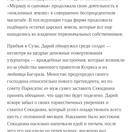
«Мурашу и сыновья» продолжала свою деятельность в
«поклонных землях» в совершенно беспрецедентном
масштабе. В последующие годы фирма продолжила
подбирать остатки царских земель, которые все еще
находились во владении первоначальных собственников.
Прибыв в Сузы, Дарий обнаружил среди солдат —
несмотря на щедрые денежные пожертвования
узурпатора — враждебные настроения, которые возникли
из-за убийства законного правителя Ксеркса и их
любимца Багораза. Меностан предупредил своего
господина относительно нового претендента, но по
совету Парисатис ее муж сумел заставить Секидиана
принять обещание, что царство будет поделено. Дарий
вскоре забыл о своих торжественных уверениях и
схватил Секидиана, который успел поцарствовать всего
шесть с половиной месяцев. Наказание было жестоким:
Секидиана насильно напичкали едой и питьем, после
чего его посадили на перекладину, висящую над