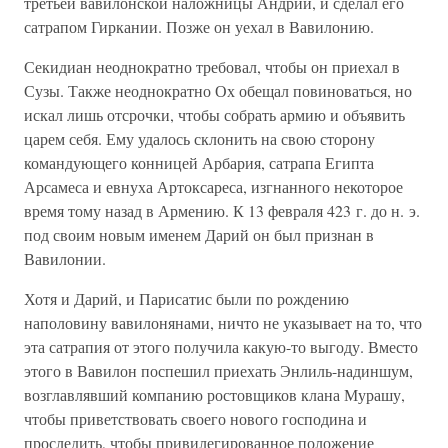
третьей вавилонской наложницы Андрии, и сделал его
сатрапом Гиркании. Позже он уехал в Вавилонию.
Секидиан неоднократно требовал, чтобы он приехал в
Сузы. Также неоднократно Ох обещал повиноваться, но
искал лишь отсрочки, чтобы собрать армию и объявить
царем себя. Ему удалось склонить на свою сторону
командующего конницей Арбария, сатрапа Египта
Арсамеса и евнуха Артоксареса, изгнанного некоторое
время тому назад в Армению. К 13 февраля 423 г. до н. э.
под своим новым именем Дарий он был признан в
Вавилонии.
Хотя и Дарий, и Парисатис были по рождению
наполовину вавилонянами, ничто не указывает на то, что
эта сатрапия от этого получила какую-то выгоду. Вместо
этого в Вавилон поспешил приехать Энлиль-надиншум,
возглавлявший компанию ростовщиков клана Мурашу,
чтобы приветствовать своего нового господина и
проследить, чтобы привилегированное положение