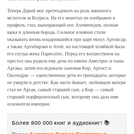
Теперь Дарий мог претендовать на роль законного
мстителя за Ксеркса. На его монетах он изображен в
профиль: глаз, выпирающий нос Ахеменидов, полная
щека и длинная борода. Сильное влияние стали
оказывать вновь воцарившийся при царе евнух Артоксар,
а также Артибарзан и Атой, но настоящей хозяйкой была
его сестра-жена Парисатис. Перед его восшествием на
престол она родила ему дочь по имени Аместрис и сына
Арсака, затем последовали сыновья Кир, Артост и
Оксендрас — единственные дети из тринадцати, которые
не умерли в детстве. Как часто бывает, любимцем матери
стал не Арсак, самый старший сын, а Кир — самый
старший порфироносный сын, которому она дала имя
основателя империи.
Более 800 000 книг и аудиокниг! 📚