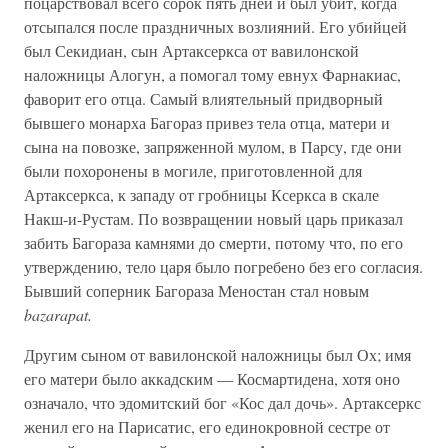
поцарствовал всего сорок пять дней и был убит, когда
отсыпался после праздничных возлияний. Его убийцей
был Секидиан, сын Артаксеркса от вавилонской
наложницы Алогун, а помогал тому евнух Фарнакиас,
фаворит его отца. Самый влиятельный придворный
бывшего монарха Багораз привез тела отца, матери и
сына на повозке, запряженной мулом, в Парсу, где они
были похоронены в могиле, приготовленной для
Артаксеркса, к западу от гробницы Ксеркса в скале
Накш-и-Рустам. По возвращении новый царь приказал
забить Багораза камнями до смерти, потому что, по его
утверждению, тело царя было погребено без его согласия.
Бывший соперник Багораза Меностан стал новым
bazarapat.
Другим сыном от вавилонской наложницы был Ох; имя
его матери было аккадским — Космартидена, хотя оно
означало, что эдомитский бог «Кос дал дочь». Артаксеркс
женил его на Парисатис, его единокровной сестре от