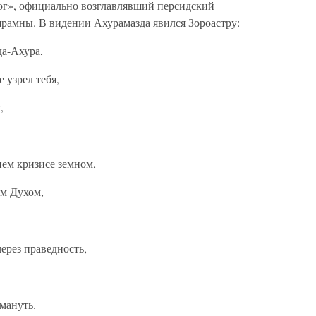
ог», официально возглавлявший персидский
рамны. В видении Ахурамазда явился Зороастру:
да-Ахура,
 узрел тебя,
,
нем кризисе земном,
ым Духом,
ерез праведность,
мануть.