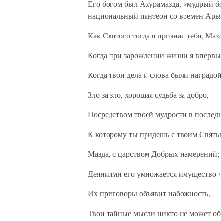
Его богом был Ахурамазда, «мудрый б
национальный пантеон со времен Арья
Как Святого тогда я признал тебя, Маз
Когда при зарождении жизни я впервые
Когда твои дела и слова были наградой
Зло за зло, хорошая судьба за добро,
Посредством твоей мудрости в послед
К которому ты придешь с твоим Свят
Мазда, с царством Добрых намерений;
Деяниями его умножается имущество ч
Их приговоры объявит набожность,
Твои тайные мысли никто не может об