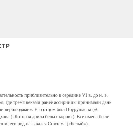
СТР
тельность приблизительно в середине VI в. до н. э.
ья, где тремя веками ранее ассирийцы принимали дань
ыми верблюдами». Его отцом был Поурушаспа («С
хова («Которая доила белых коров»). Все имена были
зни; его род назывался Спитама («Белый»).