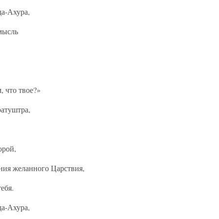
да-Ахура,
мысль
, что твое?»
ратуштра,
орой,
ния желанного Царствия,
ебя.
да-Ахура,