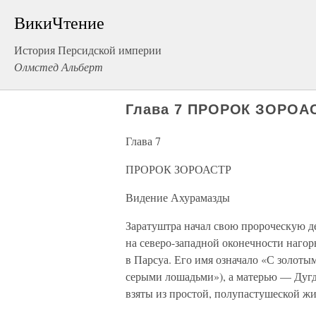
ВикиЧтение
История Персидской империи
Олмстед Альберт
Глава 7 ПРОРОК ЗОРОА
Глава 7
ПРОРОК ЗОРОАСТР
Видение Ахурамазды
Заратуштра начал свою пророческую дея
на северо-западной оконечности нагор
в Парсуа. Его имя означало «С золот
серыми лошадьми»), а матерью — Дугд
взяты из простой, полупастушеской жи