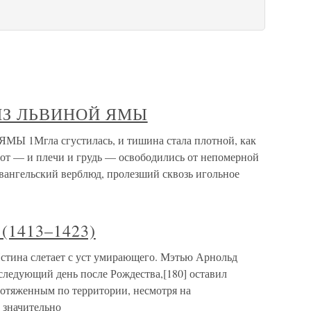
 ИЗ ЛЬВИНОЙ ЯМЫ
Ы 1Мгла сгустилась, и тишина стала плотной, как
рот — и плечи и грудь — освободились от непомерной
вангельский верблюд, пролезший сквозь игольное
(1413–1423)
тина слетает с уст умирающего. Мэтью Арнольд
 следующий день после Рождества,[180] оставил
ротяженным по территории, несмотря на
 значительно