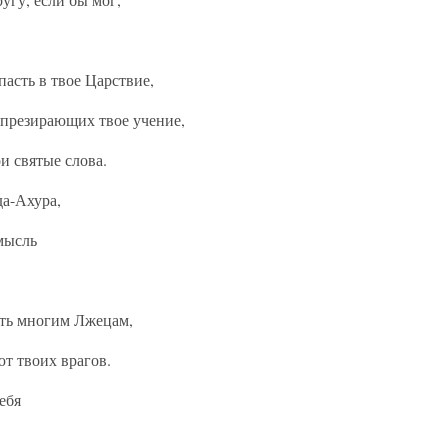
асть в твое Царствие,
 презирающих твое учение,
ои святые слова.
да-Ахура,
мысль
ать многим Лжецам,
ют твоих врагов.
ебя