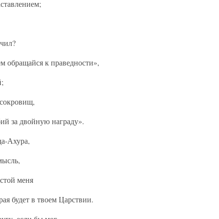
аставлением;
учил?
ем обращайся к праведности»,
;
 сокровищ,
бий за двойную награду».
да-Ахура,
мысль,
остой меня
рая будет в твоем Царствии.
угу, если бы мог,