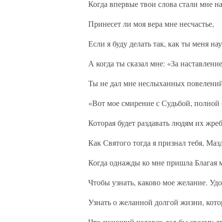
Когда впервые твои слова стали мне н
Принесет ли моя вера мне несчастье,
Если я буду делать так, как ты меня на
А когда ты сказал мне: «За наставлени
Ты не дал мне неслыханных повелений
«Вот мое смирение с Судьбой, полной
Которая будет раздавать людям их жре
Как Святого тогда я признал тебя, Маз
Когда однажды ко мне пришла Благая 
Чтобы узнать, каково мое желание. Уд
Узнать о желанной долгой жизни, кото
Что знающий человек дал бы своему др