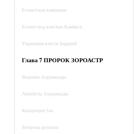
Египетская кампания
Египет под властью Камбиса
Узурпация власти Бардией
Глава 7 ПРОРОК ЗОРОАСТР
Видение Ахурамазды
Атрибуты Ахурамазды
Концепция Зла
Вопросы религии