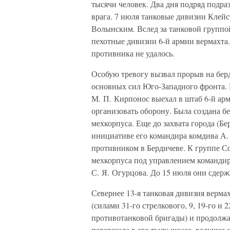
тысячи человек. Два дня подряд подра
врага. 7 июля танковые дивизии Клейс
Волынским. Вслед за танковой группо
пехотные дивизии 6-й армии вермахта.
противника не удалось.
Особую тревогу вызвал прорыв на берд
основных сил Юго-Западного фронта.
М. П. Кирпонос выехал в штаб 6-й ар
организовать оборону. Была создана б
мехкорпуса. Еще до захвата города (Б
инициативе его командира комдива А. 
противником в Бердичеве. К группе С
мехкорпуса под управлением командир
С. Я. Огурцова. До 15 июля они сдерж
Севернее 13-я танковая дивизия верма
(силами 31-го стрелкового, 9, 19-го и
противотанковой бригады) и продолжал
перерезала в его тылу шоссе, ведущее