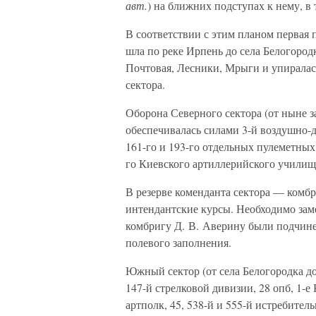
авт.
) на ближних подступах к нему, в
В соответствии с этим планом первая п
шла по реке Ирпень до села Белогород
Почтовая, Лесники, Мрыги и упиралас
сектора.
Оборона Северного сектора (от ныне з
обеспечивалась силами 3-й воздушно-
161-го и 193-го отдельных пулеметных 
го Киевского артиллерийского училища
В резерве коменданта сектора — комб
интендантские курсы. Необходимо зам
комбригу Д. В. Аверину были подчине
полевого заполнения.
Южный сектор (от села Белогородка до
147-й стрелковой дивизии, 28 опб, 1-
артполк, 45, 538-й и 555-й истребите