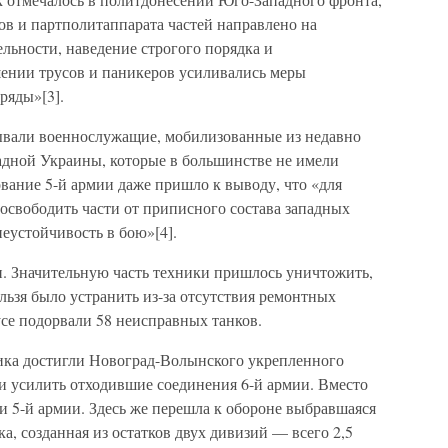
ов и партполитаппарата частей направлено на
ьности, наведение строгого порядка и
шении трусов и паникеров усиливались меры
ряды»[3].
ывали военнослужащие, мобилизованные из недавно
дной Украины, которые в большинстве не имели
вание 5-й армии даже пришло к выводу, что «для
освободить части от приписного состава западных
неустойчивость в бою»[4].
. Значительную часть техники пришлось уничтожить,
льзя было устранить из-за отсутствия ремонтных
усе подорвали 58 неисправных танков.
ика достигли Новоград-Волынского укрепленного
и усилить отходившие соединения 6-й армии. Вместо
и 5-й армии. Здесь же перешла к обороне выбравшаяся
а, созданная из остатков двух дивизий — всего 2,5