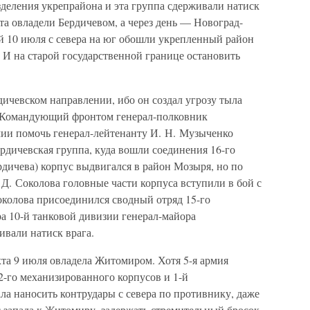
зделения укрепрайона и эта группа сдерживали натиск
та овладели Бердичевом, а через день — Новоград-
й 10 июля с севера на юг обошли укрепленный район
 И на старой государственной границе остановить
ичевском направлении, ибо он создал угрозу тыла
 Командующий фронтом генерал-полковник
мии помочь генерал-лейтенанту И. Н. Музыченко
ердичевская группа, куда вошли соединения 16-го
ердичева) корпус выдвигался в район Мозыря, но по
Д. Соколова головные части корпуса вступили в бой с
околова присоединился сводный отряд 15-го
а 10-й танковой дивизии генерал-майора
ивали натиск врага.
хта 9 июля овладела Житомиром. Хотя 5-я армия
 22-го механизированного корпусов и 1-й
а наносить контрудары с севера по противнику, даже
 с запада к Житомиру, задержать стремительный бросок