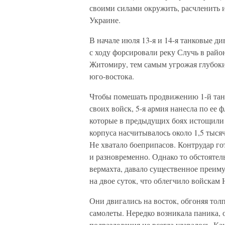
своими силами окружить, расчленить 
Украине.
В начале июля 13-я и 14-я танковые д
с ходу форсировали реку Случь в рай
Житомиру, тем самым угрожая глубоки
юго-востока.
Чтобы помешать продвижению 1-й танк
своих войск, 5-я армия нанесла по ее 
которые в предыдущих боях истощили с
корпуса насчитывалось около 1,5 тысяч
Не хватало боеприпасов. Контрудар го
и разновременно. Однако то обстоятел
вермахта, давало существенное преим
на двое суток, что облегчило войскам
Они двигались на восток, обгоняя тол
самолеты. Нередко возникала паника, 
подразделения не всегда удавалось. К