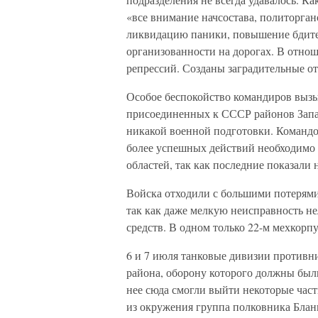
«все внимание начсостава, политорган
ликвидацию паники, повышение бдител
организованности на дорогах. В отно
репрессий. Созданы заградительные от
Особое беспокойство командиров выз
присоединенных к СССР районов Запа
никакой военной подготовки. Командо
более успешных действий необходимо 
областей, так как последние показали 
Войска отходили с большими потерями
так как даже мелкую неисправность не
средств. В одном только 22-м мехкорп
6 и 7 июля танковые дивизии противн
района, оборону которого должны был
нее сюда смогли выйти некоторые част
из окружения группа полковника Бланк