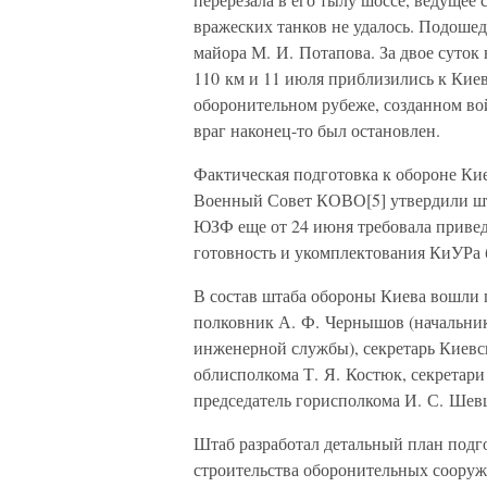
вражеских танков не удалось. Подоше
майора М. И. Потапова. За двое суток
110 км и 11 июля приблизились к Киев
оборонительном рубеже, созданном во
враг наконец-то был остановлен.
Фактическая подготовка к обороне Кие
Военный Совет КОВО[5] утвердили шт
ЮЗФ еще от 24 июня требовала привед
готовность и укомплектования КиУРа
В состав штаба обороны Киева вошли
полковник А. Ф. Чернышов (начальник
инженерной службы), секретарь Киевс
облисполкома Т. Я. Костюк, секретар
председатель горисполкома И. С. Шев
Штаб разработал детальный план подго
строительства оборонительных сооруж