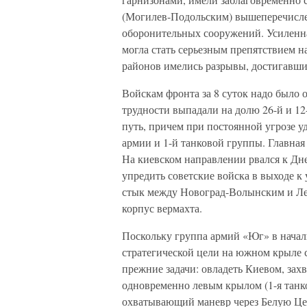
(Могилев-Подольским) вышеперечисле
оборонительных сооружений. Усиленна
могла стать серьезным препятствием н
районов имелись разрывы, достигавши
Войскам фронта за 8 суток надо было 
трудности выпадали на долю 26-й и 1
путь, причем при постоянной угрозе уд
армии и 1-й танковой группы. Главная
На киевском направлении рвался к Дне
упредить советские войска в выходе 
стык между Новоград-Волынским и Ле
корпус вермахта.
Поскольку группа армий «Юг» в нача
стратегической цели на южном крыле с
прежние задачи: овладеть Киевом, зах
одновременно левым крылом (1-я танко
охватывающий маневр через Белую Цер