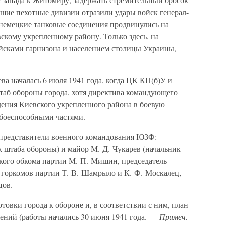
дшие пехотные дивизии отразили удары войск генерал-
 немецкие танковые соединения продвинулись на
скому укрепленному району. Только здесь, на
йсками гарнизона и населением столицы Украины,
ва началась 6 июля 1941 года, когда ЦК КП(б)У и
аб обороны города, хотя директива командующего
ения Киевского укрепленного района в боевую
 боеспособными частями.
 представители военного командования ЮЗФ:
 штаба обороны) и майор М. Д. Чукарев (начальник
кого обкома партии М. П. Мишин, председатель
и горкомов партии Т. В. Шамрыло и К. Ф. Москалец,
цов.
товки города к обороне и, в соответствии с ним, план
ений (работы начались 30 июня 1941 года. —
Примеч.