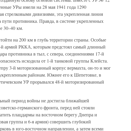
нные УРы имели на 28 мая 1941 года 1290
я стрелковыми дивизиями, эта укрепленная линия
а пути противника. Правда, в системе укрепленных
е 30–40 км.
отойти на 200 км в глубь территории страны. Особые
2-й армий РККА, которым предстоял самый длинный
ара противника в тыл, с севера, соединениями 17-й
 опасность исходила от 1-й танковой группы Клейста.
пру 3-й моторизованный корпус вермахта, он-то и мог
к укрепленным районам. Южнее его к Шепетовке, в
тичевским УР прорывался 48-й моторизированный
льный период войны не достигла ближайшей
оветско-германского фронта, перед ней стояли
ватить плацдармы на восточном берегу Днепра и
вая группа и 6-я армия) совершить глубокий
ковь в юго-восточном направлении, а затем всеми