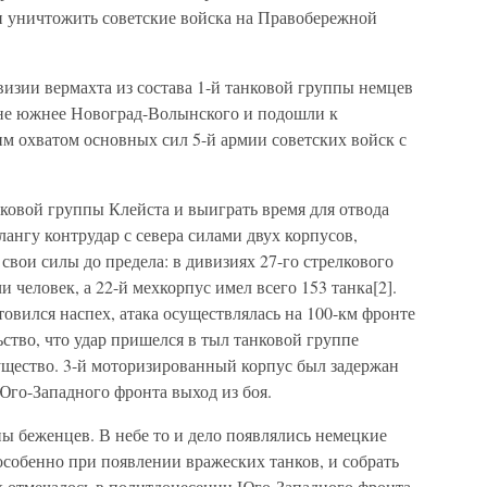
и уничтожить советские войска на Правобережной
ивизии вермахта из состава 1-й танковой группы немцев
оне южнее Новоград-Волынского и подошли к
м охватом основных сил 5-й армии советских войск с
овой группы Клейста и выиграть время для отвода
флангу контрудар с севера силами двух корпусов,
вои силы до предела: в дивизиях 27-го стрелкового
и человек, а 22-й мехкорпус имел всего 153 танка[2].
товился наспех, атака осуществлялась на 100-км фронте
ьство, что удар пришелся в тыл танковой группе
ущество. 3-й моторизированный корпус был задержан
 Юго-Западного фронта выход из боя.
пы беженцев. В небе то и дело появлялись немецкие
особенно при появлении вражеских танков, и собрать
ак отмечалось в политдонесении Юго-Западного фронта,