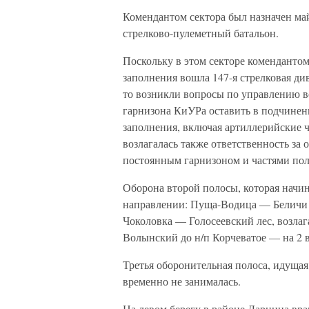
Комендантом сектора был назначен май
стрелково-пулеметный батальон.
Поскольку в этом секторе комендантом
заполнения вошла 147-я стрелковая ди
то возникли вопросы по управлению в
гарнизона КиУРа оставить в подчинени
заполнения, включая артиллерийские ч
возлагалась также ответственность з
постоянным гарнизоном и частями пол
Оборона второй полосы, которая начин
направлении: Пуща-Водица — Беличи
Чоколовка — Голосеевский лес, возлага
Волынский до н/п Корчеватое — на 2 в
Третья оборонительная полоса, идущая
временно не занималась.
На левом берегу в районе Дарница вра