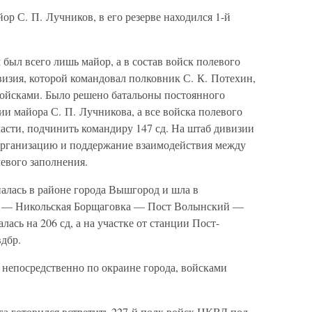
ор С. П. Лучников, в его резерве находился 1-й
 был всего лишь майор, а в состав войск полевого
визия, которой командовал полковник С. К. Потехин,
ойсками. Было решено батальоны постоянного
и майора С. П. Лучникова, а все войска полевого
асти, подчинить командиру 147 сд. На штаб дивизии
а организацию и поддержание взаимодействия между
евого заполнения.
алась в районе города Вышгород и шла в
 — Никольская Борщаговка — Пост Волынский —
лась на 206 сд, а на участке от станции Пост-
дбр.
 непосредственно по окраине города, войсками
га готовился встретить 227-й полк войск НКВД под