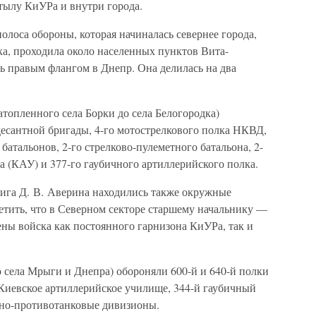
 тылу КиУРа и внутри города.
олоса обороны, которая начиналась севернее города,
ка, проходила около населенных пунктов Вита-
ь правым флангом в Днепр. Она делилась на два
атопленного села Борки до села Белогородка)
десантной бригады, 4-го мотострелкового полка НКВД,
батальонов, 2-го стрелково-пулеметного батальона, 2-
 (КАУ) и 377-го гаубичного артиллерийского полка.
рига Д. В. Аверина находились также окружные
етить, что в Северном секторе старшему начальнику —
ны войска как постоянного гарнизона КиУРа, так и
 села Мрыги и Днепра) обороняли 600-й и 640-й полки
е Киевское артиллерийское училище, 344-й гаубичный
льно-противотанковые дивизионы.