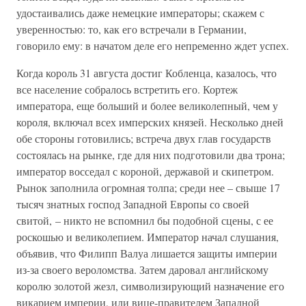
удостаивались даже немецкие императоры; скажем с
уверенностью: то, как его встречали в Германии,
говорило ему: в начатом деле его непременно ждет успех.
Когда король 31 августа достиг Кобленца, казалось, что
все население собралось встретить его. Кортеж
императора, еще больший и более великолепный, чем у
короля, включал всех имперских князей. Несколько дней
обе стороны готовились; встреча двух глав государств
состоялась на рынке, где для них подготовили два трона;
император восседал с короной, державой и скипетром.
Рынок заполнила огромная толпа; среди нее – свыше 17
тысяч знатных господ Западной Европы со своей
свитой, – никто не вспомнил бы подобной сцены, с ее
роскошью и великолепием. Император начал слушания,
объявив, что Филипп Валуа лишается защиты империи
из-за своего вероломства. Затем даровал английскому
королю золотой жезл, символизирующий назначение его
викарием империи, или вице-правителем Западной