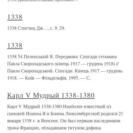
1338
1338 Стиглиц Дж…, с. 9, 29.
1338
1338 54 Пеленський Я. Передмова: Спогади гетьмана
Павла Скоропадського (кінець 1917 — грудень 1918) //
Павло Скоропадський. Спогади. Кінець 1917 — грудень
1918. — Київ — Філадельфія, 1995. — С.
Карл V Мудрый 1338-1380
Карл V Мудрый 1338-1380 Наиболее известный из
сыновей Иоанна II и Бонны Люксембургской родился 21
января 1338 г. в Венсене. Он был первым наследником
трона Франции, обладавшим титулом дофина,