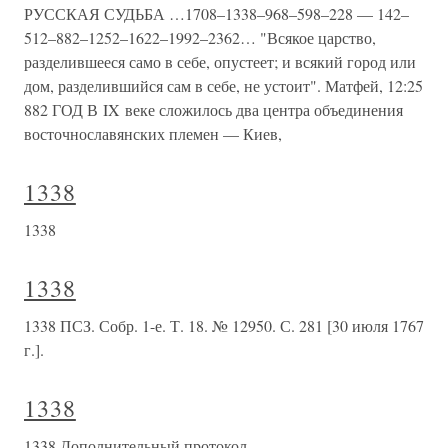
РУССКАЯ СУДЬБА …1708–1338–968–598–228 — 142–
512–882–1252–1622–1992–2362… "Всякое царство,
разделившееся само в себе, опустеет; и всякий город или
дом, разделившийся сам в себе, не устоит". Матфей, 12:25
882 ГОД В IX веке сложилось два центра объединения
восточнославянских племен — Киев,
1338
1338
1338
1338 ПСЗ. Собр. 1-е. Т. 18. № 12950. С. 281 [30 июля 1767
г.].
1338
1338 Дополнительный протокол…