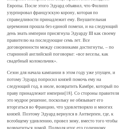
Европы. После этого Эдуард объявил, что Филипп
узурпировал французскую корону, которая по
справедливости принадлежит ему. Внушительная
церемония прошла без единой помехи, и на следующий
день знать империи присягнула Эдуарду III как своему
правителю на последующие семь лет. Все
договоренности между союзниками достигнуты, – по
старинной английской поговорке: «все веселы, как
свадебный колокольчик».
Сезон для начала кампании в этом году уже упущен, и
потому Эдуард попросил князей помочь ему на
следующий год, в июле, возвратить Камбре, который по
праву принадлежит империи[18]. Со стороны правителя
это мудрое решение, поскольку не обязывает его
вторгаться во Францию, что удовлетворяло и многих
князей. Поэтому Эдуард вернулся в Антверпен, где, к
всеобщему удивлению, провел зиму, вместо того чтобы
возвратиться домой. Подводя итог его годичному