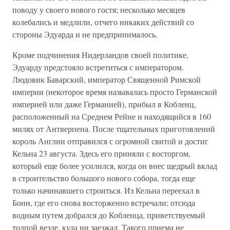
поводу у своего нового гостя; несколько месяцев
колебались и медлили, отчего никаких действий со
стороны Эдуарда и не предпринималось.
Кроме подчинения Нидерландов своей политике,
Эдуарду предстояло встретиться с императором.
Людовик Баварский, император Священной Римской
империи (некоторое время называлась просто Германской
империей или даже Германией), прибыл в Кобленц,
расположенный на Среднем Рейне и находящийся в 160
милях от Антверпена. После тщательных приготовлений
король Англии отправился с огромной свитой и достиг
Кельна 23 августа. Здесь его приняли с восторгом,
который еще более усилился, когда он внес щедрый вклад
в строительство большого нового собора, тогда еще
только начинавшего строиться. Из Кельна переехал в
Бонн, где его снова восторженно встречали; отсюда
водным путем добрался до Кобленца, приветствуемый
толпой везде, куда ни заезжал. Такого приема не