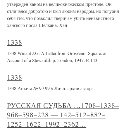
утвержден ханом на великокняжеском престоле. Он
отличался добротою и был любим народом, но погубил
себя тем, что позволил тверичам убить ненавистного
ханского посла Щелкана. Хан
1338
1338 Winant J.G. A Letter from Grosvenor Square: an
Account of a Stewardship. London, 1947. P. 143 —
1338
1338 Анкета № 9 / 99 // Личн. архив автора.
РУССКАЯ СУДЬБА …1708–1338–
968–598–228 — 142–512–882–
1252–1622–1992–2362…