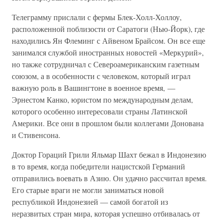
Телеграмму прислали с фермы Блек-Холл-Холлоу,
расположенной поблизости от Саратоги (Нью-Йорк), где
находились Ян Флеминг с Айвеном Брайсом. Он все еще
занимался службой иностранных новостей «Меркурий»,
но также сотрудничал с Североамериканским газетным
союзом, а в особенности с человеком, который играл
важную роль в Вашингтоне в военное время, —
Эрнестом Канко, юристом по международным делам,
которого особенно интересовали страны Латинской
Америки. Все они в прошлом были коллегами Донована
и Стивенсона.
Доктор Гораций Грили Яльмар Шахт бежал в Индонезию
в то время, когда победители нацистской Германий
отправились воевать в Азию. Он удачно рассчитал время.
Его старые враги не могли заниматься новой
республикой Индонезией — самой богатой из
неразвитых стран мира, которая успешно отбивалась от