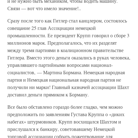
и не нужно быть механиком, чтобы водить машину.
Связи — вот что имело значение!..
Сразу после того как Гитлер стал канцлером, состоялось
совещание 25 глав Ассоциации немецкой
промышленности. Ее президент Крупп говорил о сборе 3
миллионов марок. Предполагалось, что их разделят
между тремя партиями в коалиционном правительстве
Гитлера. Вместо этого деньги оказались в руках человека,
управлявшего партийными вопросами национал-
социалистов, — Мартина Бормана. Немецкая народная
партия и Немецкая национальная народная партия не
получили ни марки! Главный казначей ассоциации Шахт
доставил деньги прямиком к Борману.
Все было обставлено гораздо более гладко, чем можно
предположить по заявлениям Густава Круппа о «диких
набегах» штурмовиков. Крупп восхищался Шахтом и
прислушался к банкиру, советовавшему Немецкой
торговой ассоциации собрать пожертвование для