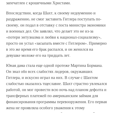
запечатлен с крошечными Христами.
Впоследствии, когда Шахт, к своему недоумению и
раздражению, не смог заставить Гитлера поступать по-
своему, он подал в отставку с поста министра экономики
и военных дел. Он заявлял, что делает это не из-за
«потери энтузиазма и любви к национал-социализму»,
просто он устал «засыпать вместе с Гитлером». Примерно
в это же время его брак распался, и он женился на
девушке моложе его на тридцать лет.
Юная дама стала еще одной протеже Мартина Бормана.
Он знал обо всех слабостях лидеров, окружавших
Гитлера, и искусно играл на них. В случае с Шахтом
слабостью оказалось тщеславие. Шахт страстно увлекался
работой, он мог провести всю ночь над планом дефолта и
трансферных платежей по американским займам для
финансирования программы перевооружения. Его первая
жена не проявляла особого уважения к этому