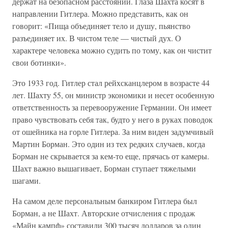
держат на безопасном расстоянии. Глаза Шахта косят в
направлении Гитлера. Можно представить, как он
говорит: «Пища объединяет тело и душу, пьянство
разъединяет их. В чистом теле — чистый дух. О
характере человека можно судить по тому, как он чистит
свои ботинки».
Это 1933 год. Гитлер стал рейхсканцлером в возрасте 44
лет. Шахту 55, он министр экономики и несет особенную
ответственность за перевооружение Германии. Он имеет
право чувствовать себя так, будто у него в руках поводок
от ошейника на горле Гитлера. За ним виден задумчивый
Мартин Борман. Это один из тех редких случаев, когда
Борман не скрывается за кем-то еще, прячась от камеры.
Шахт важно вышагивает, Борман ступает тяжелыми
шагами.
На самом деле персональным банкиром Гитлера был
Борман, а не Шахт. Авторские отчисления с продаж
«Майн кампф» составили 300 тысяч долларов за один