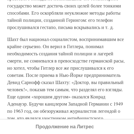
государство может достичь своих целей более тонкими
способами. Его оскорбляли неуклюжие методы работы
тайной полиции, созданной Герингом: его телефон
прослушивался гестапо, письма вскрывались и т. д.
Шахт был национал-социалистом, воспринимавшим все
крайне серьезно. Он верил в Гитлера, понимал
необходимость создания тайной полиции и лагерей
смерти, не сомневался в превосходстве германской расы,
но хотел, чтобы Гитлер все же прислушивался к его
советам. После приема в Нью-Йорке предприниматель
Девид Сарнофф сказал Шахту: «Доктор, вы правильный
человек!», показав тем самым, что разделял его взгляды.
Еще одним «хорошим другом» оказался Конрад
Аденауэр. Будучи канцлером Западной Германии с 1949
по 1963 год, он обезоруживал журналистов легендой о
том, что являлся участником антифашистского
сопротивления. Аденауэр сказал в своем интервью
Продолжение на Литрес
компании «Коламбия бродкастинг систем» в феврале