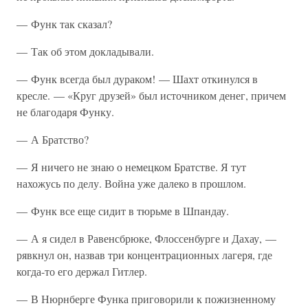
— Функ так сказал?
— Так об этом докладывали.
— Функ всегда был дураком! — Шахт откинулся в
кресле. — «Круг друзей» был источником денег, причем
не благодаря Функу.
— А Братство?
— Я ничего не знаю о немецком Братстве. Я тут
нахожусь по делу. Война уже далеко в прошлом.
— Функ все еще сидит в тюрьме в Шпандау.
— А я сидел в Равенсбрюке, Флоссенбурге и Дахау, —
рявкнул он, назвав три концентрационных лагеря, где
когда-то его держал Гитлер.
— В Нюрнберге Функа приговорили к пожизненному