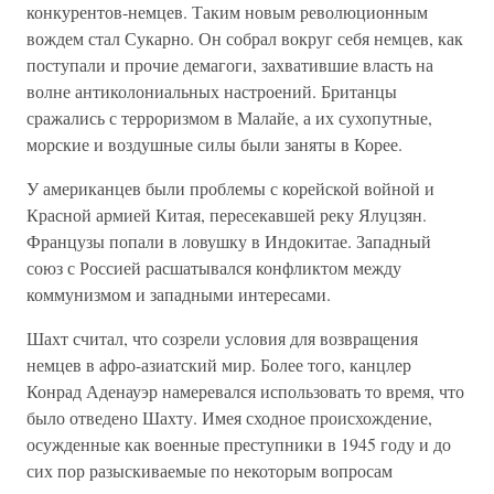
конкурентов-немцев. Таким новым революционным
вождем стал Сукарно. Он собрал вокруг себя немцев, как
поступали и прочие демагоги, захватившие власть на
волне антиколониальных настроений. Британцы
сражались с терроризмом в Малайе, а их сухопутные,
морские и воздушные силы были заняты в Корее.
У американцев были проблемы с корейской войной и
Красной армией Китая, пересекавшей реку Ялуцзян.
Французы попали в ловушку в Индокитае. Западный
союз с Россией расшатывался конфликтом между
коммунизмом и западными интересами.
Шахт считал, что созрели условия для возвращения
немцев в афро-азиатский мир. Более того, канцлер
Конрад Аденауэр намеревался использовать то время, что
было отведено Шахту. Имея сходное происхождение,
осужденные как военные преступники в 1945 году и до
сих пор разыскиваемые по некоторым вопросам