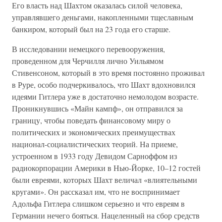
Его власть над Шахтом оказалась силой человека,
управлявшего деньгами, накопленными тщеславным
банкиром, который был на 23 года его старше.
В исследовании немецкого перевооружения,
проведенном для Черчилля лично Уильямом
Стивенсоном, который в это время постоянно проживал
в Руре, особо подчеркивалось, что Шахт вдохновился
идеями Гитлера уже в достаточно немолодом возрасте.
Проникнувшись «Майн кампф», он отправился за
границу, чтобы поведать финансовому миру о
политических и экономических преимуществах
национал-социалистических теорий. На приеме,
устроенном в 1933 году Девидом Сарноффом из
радиокорпорации Америки в Нью-Йорке, 10–12 гостей
были евреями, которых Шахт величал «влиятельными
кругами». Он рассказал им, что не воспринимает
Адольфа Гитлера слишком серьезно и что евреям в
Германии нечего бояться. Нацеленный на сбор средств