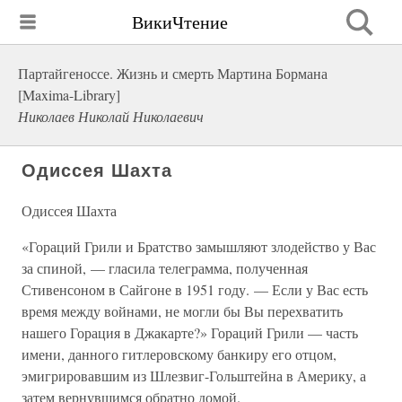
ВикиЧтение
Партайгеноссе. Жизнь и смерть Мартина Бормана
[Maxima-Library]
Николаев Николай Николаевич
Одиссея Шахта
Одиссея Шахта
«Гораций Грили и Братство замышляют злодейство у Вас
за спиной, — гласила телеграмма, полученная
Стивенсоном в Сайгоне в 1951 году. — Если у Вас есть
время между войнами, не могли бы Вы перехватить
нашего Горация в Джакарте?» Гораций Грили — часть
имени, данного гитлеровскому банкиру его отцом,
эмигрировавшим из Шлезвиг-Гольштейна в Америку, а
затем вернувшимся обратно домой.