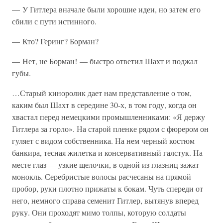
— У Гитлера вначале были хорошие идеи, но затем его
сбили с пути истинного.
— Кто? Геринг? Борман?
— Нет, не Борман! — быстро ответил Шахт и поджал
губы.
…Старый киноролик дает нам представление о том,
каким был Шахт в середине 30-х, в том году, когда он
хвастал перед немецкими промышленниками: «Я держу
Гитлера за горло». На старой пленке рядом с фюрером он
гуляет с видом собственника. На нем черный костюм
банкира, тесная жилетка и консервативный галстук. На
месте глаз — узкие щелочки, в одной из глазниц зажат
монокль. Серебристые волосы расчесаны на прямой
пробор, руки плотно прижаты к бокам. Чуть спереди от
него, немного справа семенит Гитлер, вытянув вперед
руку. Они проходят мимо толпы, которую солдаты