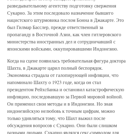
разведывательному агентству подготовку свержения
Сукарно. За этим последовало назначение бывшего
нацистского штурмовика послом Бонна в Джакарте. Это
был Гилмар Басслер, прежде ответственный за
пропаганду в Восточной Азии, как член гитлеровского
министерства иностранных дел и сотрудничавший с
японскими войсками, оккупировавшими Индонезию.
Когда на сцене появилась требовательная фигура доктора
Шахта, в Джакарте царил полный беспорядок.
Экономика страдала от галопирующей инфляции, что
напоминало Шахту о 1923 годе, когда он стал
президентом Рейхсбанка и остановил катастрофическую
инфляцию, последовавшую за Первой мировой войной.
Он применил свои методы и в Индонезии. Но зная
индонезийскую нелюбовь к точным цифрам, можно
только удивляться тому, что Шахт выжил после
обсуждения вопросов с Сукарно. Они были слишком
разными людьми. Сукарно являлся секс-символом для