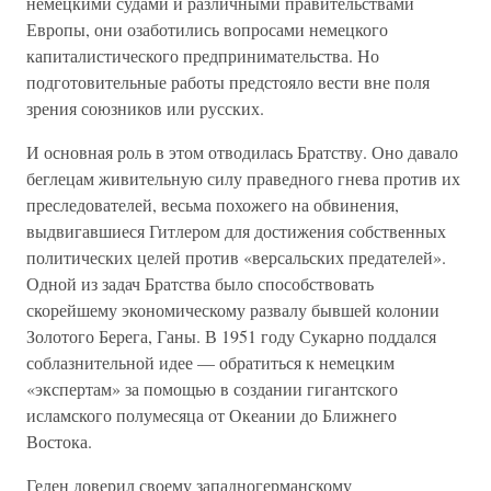
немецкими судами и различными правительствами
Европы, они озаботились вопросами немецкого
капиталистического предпринимательства. Но
подготовительные работы предстояло вести вне поля
зрения союзников или русских.
И основная роль в этом отводилась Братству. Оно давало
беглецам живительную силу праведного гнева против их
преследователей, весьма похожего на обвинения,
выдвигавшиеся Гитлером для достижения собственных
политических целей против «версальских предателей».
Одной из задач Братства было способствовать
скорейшему экономическому развалу бывшей колонии
Золотого Берега, Ганы. В 1951 году Сукарно поддался
соблазнительной идее — обратиться к немецким
«экспертам» за помощью в создании гигантского
исламского полумесяца от Океании до Ближнего
Востока.
Гелен доверил своему западногерманскому