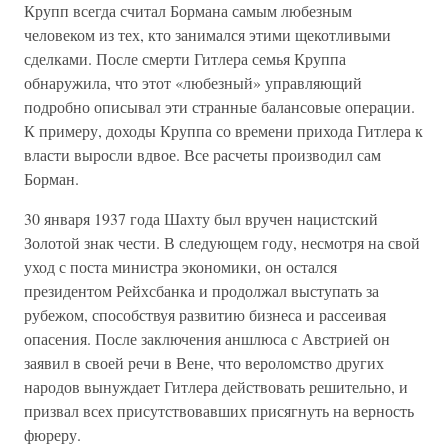
Крупп всегда считал Бормана самым любезным
человеком из тех, кто занимался этими щекотливыми
сделками. После смерти Гитлера семья Круппа
обнаружила, что этот «любезный» управляющий
подробно описывал эти странные балансовые операции.
К примеру, доходы Круппа со времени прихода Гитлера к
власти выросли вдвое. Все расчеты производил сам
Борман.
30 января 1937 года Шахту был вручен нацистский
Золотой знак чести. В следующем году, несмотря на свой
уход с поста министра экономики, он остался
президентом Рейхсбанка и продолжал выступать за
рубежом, способствуя развитию бизнеса и рассеивая
опасения. После заключения аншлюса с Австрией он
заявил в своей речи в Вене, что вероломство других
народов вынуждает Гитлера действовать решительно, и
призвал всех присутствовавших присягнуть на верность
фюреру.