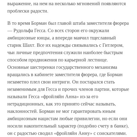
выражение, на нем на несколько мгновений появляются
проблески радости.
В то время Борман был главой штаба заместителя фюрера
— Рудольфа Гесса. Со всех сторон его окружали
амбициозные юнцы, а впереди маячил тщеславный
старик Шахт. Все их надежды связывались с Гитлером,
чьи личные предпочтения служили наиболее быстрым
способом продвижения по карьерной лестнице.
Основные шестеренки государственного механизма
вращались в кабинете заместителя фюрера, где Борман
незаметно плел свои интриги. Он постарался стать
незаменимым для Гесса и прочих членов партии, которые
называли Гесса «фройляйн Анна» из-за его
нетрадиционных, как это принято сейчас называть,
наклонностей. Борман не мог гарантировать юным
амбициозным нацистам любые привилегии, но если они
носили накопительный характер (подобно счету в банке),
он с радостью сводил «фройляйн Анну» с соискателями.