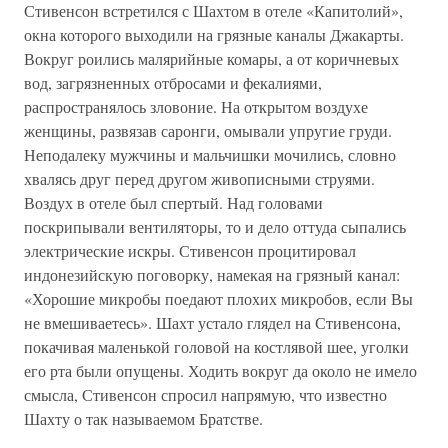
Стивенсон встретился с Шахтом в отеле «Капитолий»,
окна которого выходили на грязные каналы Джакарты.
Вокруг роились малярийные комары, а от коричневых
вод, загрязненных отбросами и фекалиями,
распространялось зловоние. На открытом воздухе
женщины, развязав саронги, омывали упругие груди.
Неподалеку мужчины и мальчишки мочились, словно
хвалясь друг перед другом живописными струями.
Воздух в отеле был спертый. Над головами
поскрипывали вентиляторы, то и дело оттуда сыпались
электрические искры. Стивенсон процитировал
индонезийскую поговорку, намекая на грязный канал:
«Хорошие микробы поедают плохих микробов, если Вы
не вмешиваетесь». Шахт устало глядел на Стивенсона,
покачивая маленькой головой на костлявой шее, уголки
его рта были опущены. Ходить вокруг да около не имело
смысла, Стивенсон спросил напрямую, что известно
Шахту о так называемом Братстве.