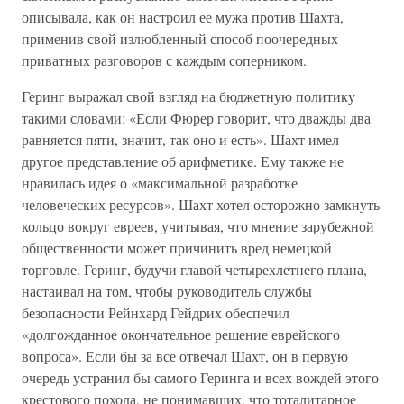
описывала, как он настроил ее мужа против Шахта,
применив свой излюбленный способ поочередных
приватных разговоров с каждым соперником.
Геринг выражал свой взгляд на бюджетную политику
такими словами: «Если Фюрер говорит, что дважды два
равняется пяти, значит, так оно и есть». Шахт имел
другое представление об арифметике. Ему также не
нравилась идея о «максимальной разработке
человеческих ресурсов». Шахт хотел осторожно замкнуть
кольцо вокруг евреев, учитывая, что мнение зарубежной
общественности может причинить вред немецкой
торговле. Геринг, будучи главой четырехлетнего плана,
настаивал на том, чтобы руководитель службы
безопасности Рейнхард Гейдрих обеспечил
«долгожданное окончательное решение еврейского
вопроса». Если бы за все отвечал Шахт, он в первую
очередь устранил бы самого Геринга и всех вождей этого
крестового похода, не понимавших, что тоталитарное