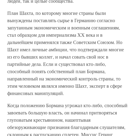
людей, так и целые сообщества.
План Шахта, по которому многие страны были
вынуждены поставлять сырье в Германию согласно
запутанным экономическим и военным соглашениям,
стал образцом для империализма XX века и в
дальнейшем применялся также Советским Союзом. Но
Шахт имел личные амбиции, что подтверждали многие
из его бывших коллег, и начал совать свой нос в
партийные дела. Если и существовал кто-либо,
способный понять собственный план Бормана,
направленный на экономический контроль страны, то
этим человеком являлся именно Шахт, эксперт в сфере
финансовых манипуляций.
Когда положению Бормана угрожал кто-либо, способный
завоевать большую власть, он начинал притворяться
глуповатым крестьянином, нашептывая
обезоруживающие признания благодарным слушателям,
склонным к распусканию сплетен. Миссис Геринг