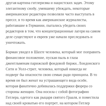
другая картина гитлеризма и нацистских задач. Этому
элегантному снобу, умевшему убеждать, некоторые
американские редакторы позволяли часто выступать в
прессе, в то время как американские журналисты,
работавшие в Германии, пытались убедить своих
редакторов в том, что концентрационные лагеря на самом
деле существуют и евреев уже начали преследовать и
уничтожать.
Борман увидел в Шахте человека, который мог поправить
финансовое положение, пуская пыль в глаза
джентльменам парижской фондовой биржи, Лондонского
Сити и Уолл-стрит, человека, который никогда не
подверг бы опасности свою семью ради принципа. В то
время он был женат на устрашающего вида особе,
которая фанатично добивалась поддержки фюрера со
стороны женщин. Она носила с собой фотографию
Гитлера, одетого как рыцаря святого Грааля, и поместила
над своей кроватью его портрет, на котором Гитлер