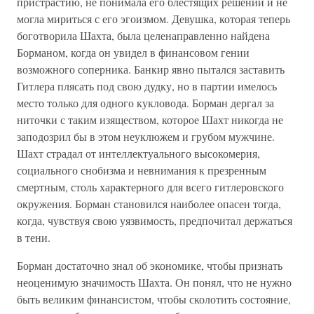
пристрастию, не понимала его блестящих решений и не
могла мириться с его эгоизмом. Девушка, которая теперь
боготворила Шахта, была целенаправленно найдена
Борманом, когда он увидел в финансовом гении
возможного соперника. Банкир явно пытался заставить
Гитлера плясать под свою дудку, но в партии имелось
место только для одного кукловода. Борман дергал за
ниточки с таким изяществом, которое Шахт никогда не
заподозрил бы в этом неуклюжем и грубом мужчине.
Шахт страдал от интеллектуального высокомерия,
социального снобизма и невнимания к презренным
смертным, столь характерного для всего гитлеровского
окружения. Борман становился наиболее опасен тогда,
когда, чувствуя свою уязвимость, предпочитал держаться
в тени.
Борман достаточно знал об экономике, чтобы признать
неоценимую значимость Шахта. Он понял, что не нужно
быть великим финансистом, чтобы сколотить состояние,