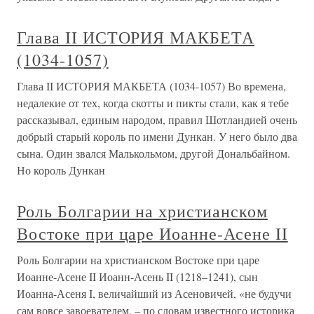
Глава II ИСТОРИЯ МАКБЕТА
(1034-1057)
Глава II ИСТОРИЯ МАКБЕТА (1034-1057) Во времена,
недалекие от тех, когда скотты и пикты стали, как я тебе
рассказывал, единым народом, правил Шотландией очень
добрый старый король по имени Дункан. У него было два
сына. Один звался Малькольмом, другой Дональбайном.
Но король Дункан
Роль Болгарии на христианском
Востоке при царе Иоанне-Асене II
Роль Болгарии на христианском Востоке при царе
Иоанне-Асене II Иоанн-Асень II (1218–1241), сын
Иоанна-Асеня I, величайший из Асеновичей, «не будучи
сам вовсе завоевателем, – по словам известного историка