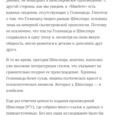
другой стороны, как мы увидим, в «Макбете» есть
важные сведения, отсутствующие у Голиншеда. Гипотеза
о том, что Голиншед творил раньше Шекспира, основана
лишь на неверной скалигеровской хронологии. Поэтому
не исключено, что тексты Голиншеда и Шекспира
создавались в одну эпоху и, несмотря на свою явную
общность, могли разниться в деталях и дополнять друг
друга.
В то же время, трагедия Шекспира, конечно, написана
уже высоким литературным стилем, что указывает на
сравнительно позднее ее происхождение. Хроника
Голиншеда более сухая, лишена поэтических красот и
психологических нюансов. Которых у Шекспира — в
изобилии.
Еще раз отметим ценность издания произведений
Шекспира [971], где собрано много ссылок и данных о
первоисточниках. Без них наше исследование было бы