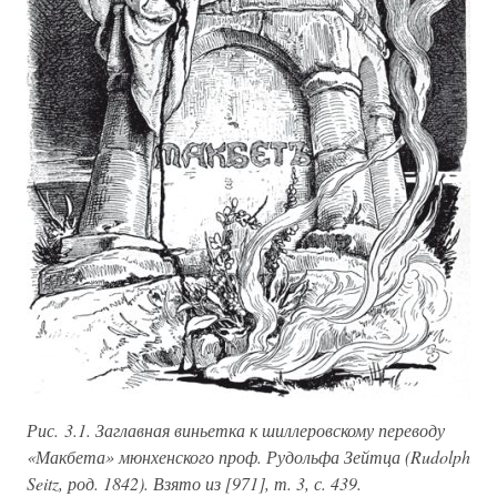
Рис. 3.1. Заглавная виньетка к шиллеровскому переводу
«Макбета» мюнхенского проф. Рудольфа Зейтца (Rudolph
Seitz, род. 1842). Взято из [971], т. 3, с. 439.