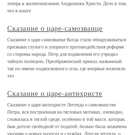
теперь к жизнеописанию Андроника-Христа. Дело в том,
что в книге
Сказание о царе-самозванце
Сказание о царе-самозванце Когда стали обнаруживаться
признаки глухого и упорного противодействия реформе
со стороны народа. Петр для подавления его учредил
тайную полицию, Преображенский приказ, названный
так по имени подмосковного села, где впервые возникло
это
Сказание о царе-антихристе
Сказание о царе-антихристе Легенда о самозванстве
Петра, вся построенная на тягловых мотивах, очевидно,
сложилась в тяглой среде, особенно в той массе, которая,
быв дотоле свободной от податей, больно была захвачена
указами о новых налогах и службах. Другая легенда, о