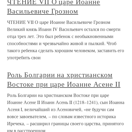
ЧТЕНИЕ VII О царе Иоанне
Васильевиче Грозном
ЧТЕНИЕ VII О царе Иоанне Васильевиче Грозном
Великий князь Иоанн IV Васильевич остался по смерти
отца трех лет. Это был ребенок с необыкновенными
способностями и чрезвычайно живой и пылкий. Чтоб
такого ребенка сделать хорошим человеком, заставить его
употребить свои
Роль Болгарии на христианском
Востоке при царе Иоанне Асене II
Роль Болгарии на христианском Востоке при царе
Иоанне Асене II Иоанн Асень II (1218–1241), сын Иоанна
Асеня I, величайший из Асеновичей, «не будучи сам
вовсе завоевателем, – по словам известного историка
Иречека, – расширил границы своего царства, принятого
им в расстроенном