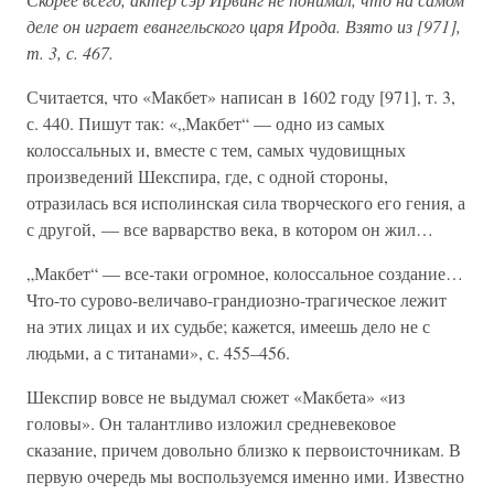
деле он играет евангельского царя Ирода. Взято из [971],
т. 3, с. 467.
Считается, что «Макбет» написан в 1602 году [971], т. 3,
с. 440. Пишут так: «„Макбет“ — одно из самых
колоссальных и, вместе с тем, самых чудовищных
произведений Шекспира, где, с одной стороны,
отразилась вся исполинская сила творческого его гения, а
с другой, — все варварство века, в котором он жил…
„Макбет“ — все-таки огромное, колоссальное создание…
Что-то сурово-величаво-грандиозно-трагическое лежит
на этих лицах и их судьбе; кажется, имеешь дело не с
людьми, а с титанами», с. 455–456.
Шекспир вовсе не выдумал сюжет «Макбета» «из
головы». Он талантливо изложил средневековое
сказание, причем довольно близко к первоисточникам. В
первую очередь мы воспользуемся именно ими. Известно