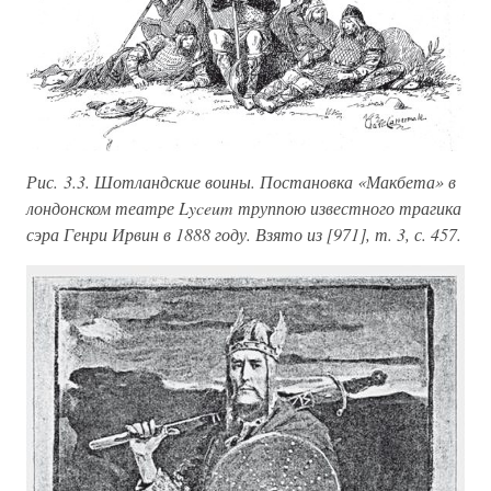
Рис. 3.3. Шотландские воины. Постановка «Макбета» в
лондонском театре Lyceum труппою известного трагика
сэра Генри Ирвин в 1888 году. Взято из [971], т. 3, с. 457.