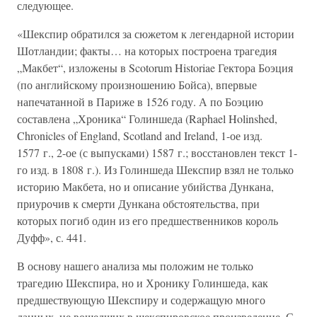
следующее.
«Шекспир обратился за сюжетом к легендарной истории
Шотландии; факты… на которых построена трагедия
„Макбет“, изложены в Scotorum Historiae Гектора Боэция
(по английскому произношению Бойса), впервые
напечатанной в Париже в 1526 году. А по Боэцию
составлена „Хроника“ Голиншеда (Raphael Holinshed,
Chronicles of England, Scotland and Ireland, 1-ое изд.
1577 г., 2-ое (с выпусками) 1587 г.; восстановлен текст 1-
го изд. в 1808 г.). Из Голиншеда Шекспир взял не только
историю Макбета, но и описание убийства Дункана,
приурочив к смерти Дункана обстоятельства, при
которых погиб один из его предшественников король
Дуфф», с. 441.
В основу нашего анализа мы положим не только
трагедию Шекспира, но и Хронику Голиншеда, как
предшествующую Шекспиру и содержащую много
данных, не вошедших в шекспировское произведение. С