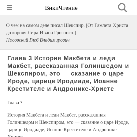
ВикиЧтение
О чем на самом деле писал Шекспир. [От Гамлета-Христа
до короля Лира-Ивана Грозного.]
Носовский Глеб Владимирович
Глава 3 История Макбета и леди
Макбет, рассказанная Голиншедом и
Шекспиром, это — сказание о царе
Ироде, царице Иродиаде, Иоанне
Крестителе и Андронике-Христе
Глава 3
История Макбета и леди Макбет, рассказанная
Голиншедом и Шекспиром, это — сказание о царе Ироде,
царице Иродиаде, Иоанне Крестителе и Андронике-
Христе