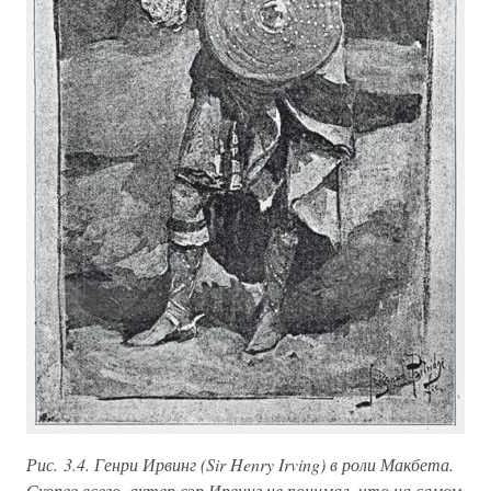
Рис. 3.4. Генри Ирвинг (Sir Henry Irving) в роли Макбета.
Скорее всего, актер сэр Ирвинг не понимал, что на самом