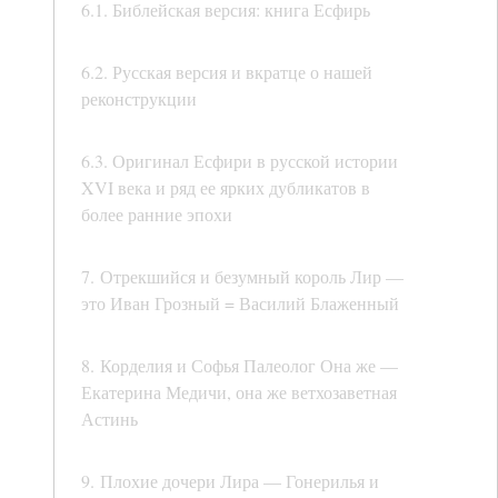
6.1. Библейская версия: книга Есфирь
6.2. Русская версия и вкратце о нашей
реконструкции
6.3. Оригинал Есфири в русской истории
XVI века и ряд ее ярких дубликатов в
более ранние эпохи
7. Отрекшийся и безумный король Лир —
это Иван Грозный = Василий Блаженный
8. Корделия и Софья Палеолог Она же —
Екатерина Медичи, она же ветхозаветная
Астинь
9. Плохие дочери Лира — Гонерилья и