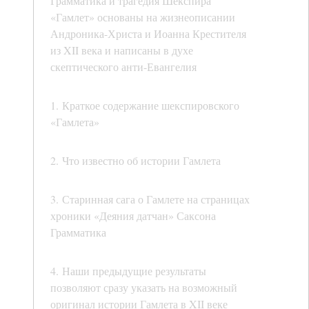
Грамматика и трагедия Шекспира
«Гамлет» основаны на жизнеописании
Андроника-Христа и Иоанна Крестителя
из XII века и написаны в духе
скептического анти-Евангелия
1. Краткое содержание шекспировского
«Гамлета»
2. Что известно об истории Гамлета
3. Старинная сага о Гамлете на страницах
хроники «Деяния датчан» Саксона
Грамматика
4. Наши предыдущие результаты
позволяют сразу указать на возможный
оригинал истории Гамлета в XII веке