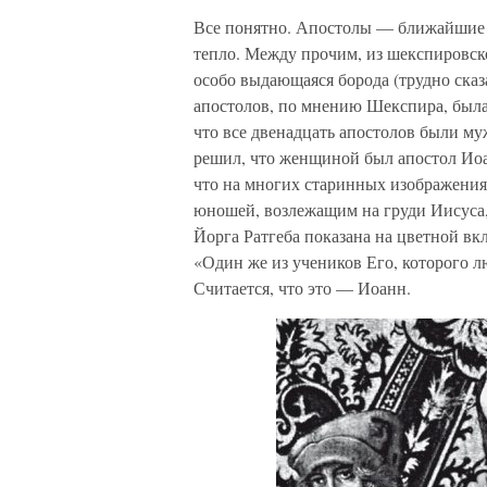
Все понятно. Апостолы — ближайшие д
тепло. Между прочим, из шекспировско
особо выдающаяся борода (трудно сказа
апостолов, по мнению Шекспира, была
что все двенадцать апостолов были му
решил, что женщиной был апостол Иоа
что на многих старинных изображени
юношей, возлежащим на груди Иисуса, с
Йорга Ратгеба показана на цветной вкл
«Один же из учеников Его, которого л
Считается, что это — Иоанн.