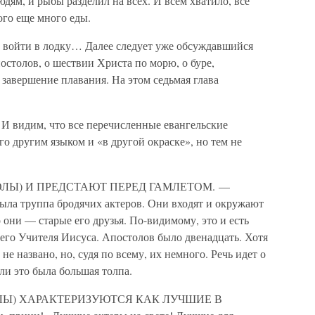
дям, и рыбы разделил на всех. И всем хватило, все
ого еще много еды.
 войти в лодку… Далее следует уже обсуждавшийся
столов, о шествии Христа по морю, о буре,
 завершение плавания. На этом седьмая глава
 И видим, что все перечисленные евангельские
 другим языком и «в другой окраске», но тем не
ЛЫ) И ПРЕДСТАЮТ ПЕРЕД ГАМЛЕТОМ. —
ыла труппа бродячих актеров. Они входят и окружают
о они — старые его друзья. По-видимому, это и есть
его Учителя Иисуса. Апостолов было двенадцать. Хотя
 названо, но, судя по всему, их немного. Речь идет о
 ли это была большая толпа.
ЛЫ) ХАРАКТЕРИЗУЮТСЯ КАК ЛУЧШИЕ В