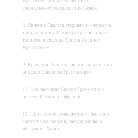
Крестителя, а также известного
евангельского воскрешения Лазаря
8. Явление Гамлета старшего и «передача
тайны» принцу Гамлету отражает также
таинство крещения Христа Иоанном
Крестителем
9. Крещение Христа, как оно скептически
описано Саксоном Грамматиком
11. Как рассказал Саксон Грамматик о
встрече Гамлета с Офелией
12. Притворное сумасшествие Гамлета и
скептическая версия, рассуждавшая о
«безумии» Христа