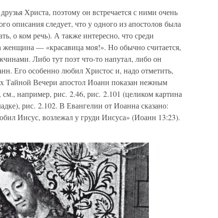
рузья Христа, поэтому он встречается с ними очень
го описания следует, что у одного из апостолов была
ть, о ком речь). А также интересно, что среди
 женщина — «красавица моя!». Но обычно считается,
жчинами. Либо тут поэт что-то напутал, либо он
нн. Его особенно любил Христос и, надо отметить,
ях Тайной Вечери апостол Иоанн показан нежным
м., например, рис. 2.46, рис. 2.101 (целиком картина
адке), рис. 2.102. В Евангелии от Иоанна сказано:
юбил Иисус, возлежал у груди Иисуса» (Иоанн 13:23).