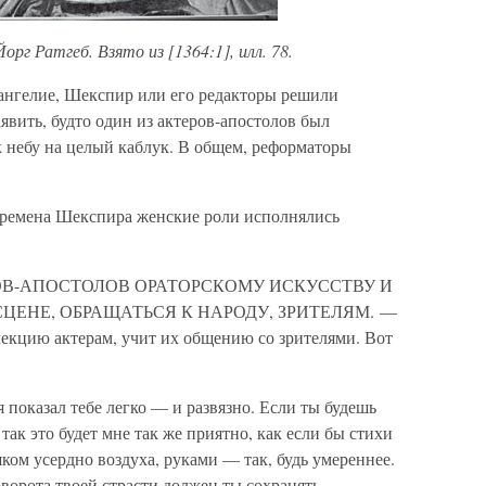
орг Ратгеб. Взято из [1364:1], илл. 78.
вангелие, Шекспир или его редакторы решили
явить, будто один из актеров-апостолов был
 небу на целый каблук. В общем, реформаторы
о времена Шекспира женские роли исполнялись
РОВ-АПОСТОЛОВ ОРАТОРСКОМУ ИСКУССТВУ И
ЦЕНЕ, ОБРАЩАТЬСЯ К НАРОДУ, ЗРИТЕЛЯМ. —
лекцию актерам, учит их общению со зрителями. Вот
я показал тебе легко — и развязно. Если ты будешь
так это будет мне так же приятно, как если бы стихи
ком усердно воздуха, руками — так, будь умереннее.
доворота твоей страсти должен ты сохранять