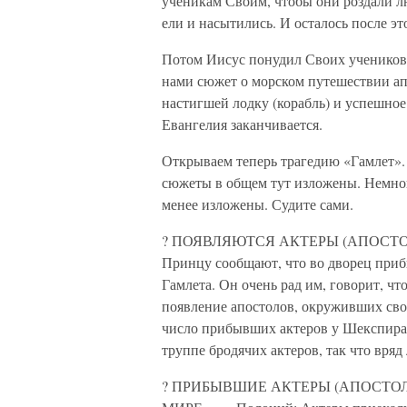
ученикам Своим, чтобы они роздали лю
ели и насытились. И осталось после эт
Потом Иисус понудил Своих учеников
нами сюжет о морском путешествии апо
настигшей лодку (корабль) и успешное
Евангелия заканчивается.
Открываем теперь трагедию «Гамлет».
сюжеты в общем тут изложены. Немного
менее изложены. Судите сами.
? ПОЯВЛЯЮТСЯ АКТЕРЫ (АПОСТО
Принцу сообщают, что во дворец приб
Гамлета. Он очень рад им, говорит, чт
появление апостолов, окруживших сво
число прибывших актеров у Шекспира не
труппе бродячих актеров, так что вряд
? ПРИБЫВШИЕ АКТЕРЫ (АПОСТО