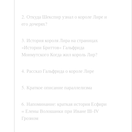
2. Откуда Шекспир узнал о короле Лире и
его дочерях?
3. История короля Лира на страницах
«Истории Бриттов» Гальфрида
Монмутского Когда жил король Лир?
4. Рассказ Гальфрида о короле Лире
5. Краткое описание параллелизма
6. Напоминание: краткая история Есфири
= Елены Волошанки при Иване III–IV
Грозном