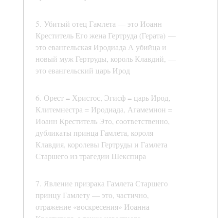
5. Убитый отец Гамлета — это Иоанн
Креститель Его жена Гертруда (Герата) —
это евангельская Иродиада А убийца и
новый муж Гертруды, король Клавдий, —
это евангельский царь Ирод
6. Орест = Христос, Эгисф = царь Ирод,
Клитемнестра = Иродиада, Агамемнон =
Иоанн Креститель Это, соответственно,
дубликаты принца Гамлета, короля
Клавдия, королевы Гертруды и Гамлета
Старшего из трагедии Шекспира
7. Явление призрака Гамлета Старшего
принцу Гамлету — это, частично,
отражение «воскресения» Иоанна