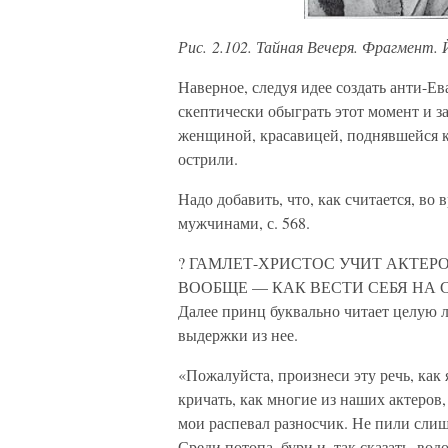
Рис. 2.102. Тайная Вечеря. Фрагмент. Й
Наверное, следуя идее создать анти-Е
скептически обыграть этот момент и за
женщиной, красавицей, поднявшейся к
острили.
Надо добавить, что, как считается, в
мужчинами, с. 568.
? ГАМЛЕТ-ХРИСТОС УЧИТ АКТЕ
ВООБЩЕ — КАК ВЕСТИ СЕБЯ НА С
Далее принц буквально читает целую 
выдержки из нее.
«Пожалуйста, произнеси эту речь, как 
кричать, как многие из наших актеров, 
мои распевал разносчик. Не пили слиш
Среди потопа, бури и, так сказать, во