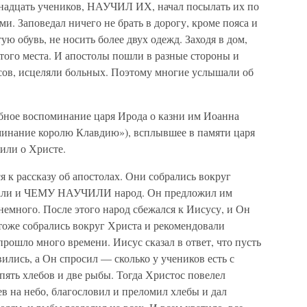
енадцать учеников, НАУЧИЛ ИХ, начал посылать их по
ми. Заповедал ничего не брать в дорогу, кроме пояса и
тую обувь, не носить более двух одежд. Заходя в дом,
з того места. И апостолы пошли в разные стороны и
сов, исцеляли больных. Поэтому многие услышали об
обное воспоминание царя Ирода о казни им Иоанна
оминание королю Клавдию»), всплывшее в памяти царя
рили о Христе.
 к рассказу об апостолах. Они собрались вокруг
делали и ЧЕМУ НАУЧИЛИ народ. Он предложил им
немного. После этого народ сбежался к Иисусу, и Он
тоже собрались вокруг Христа и рекомендовали
прошло много времени. Иисус сказал в ответ, что пусть
ились, а Он спросил — сколько у учеников есть с
 пять хлебов и две рыбы. Тогда Христос повелел
рев на небо, благословил и преломил хлебы и дал