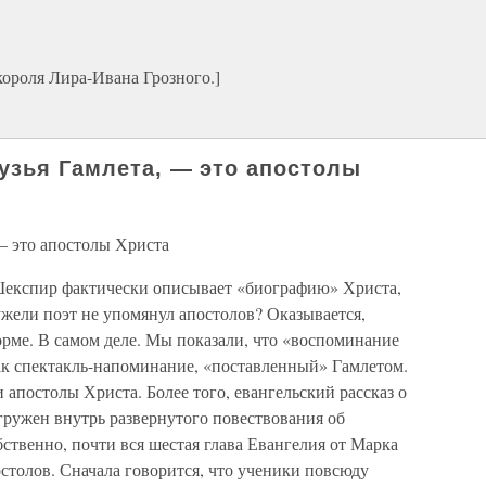
короля Лира-Ивана Грозного.]
рузья Гамлета, — это апостолы
 — это апостолы Христа
Шекспир фактически описывает «биографию» Христа,
ужели поэт не упомянул апостолов? Оказывается,
орме. В самом деле. Мы показали, что «воспоминание
ак спектакль-напоминание, «поставленный» Гамлетом.
 апостолы Христа. Более того, евангельский рассказ о
ружен внутрь развернутого повествования об
бственно, почти вся шестая глава Евангелия от Марка
остолов. Сначала говорится, что ученики повсюду