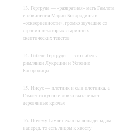
13. Гертруда — «развратная» мать Гамлета
и обвинения Марии Богородицы в
«оскверненности», громко звучащие со
страниц некоторых старинных
скептических текстов
14. Гибель Гертруды — это гибель
римлянки Лукреции и Успение
Богородицы
15. Иисус — плотник и сын плотника, а
Гамлет искусно и ловко вытачивает
деревянные крючья
16. Почему Гамлет ехал на лошади задом
наперед, то есть лицом к хвосту