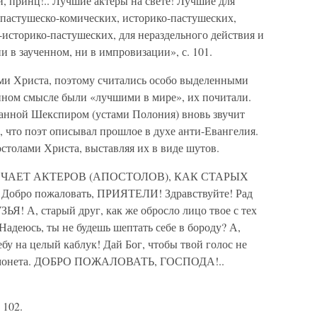
 принц!.. Лучшие актеры на свете! Лучшие для
 пастушеско-комических, историко-пастушеских,
-историко-пастушеских, для нераздельного действия и
в заученном, ни в импровизации», с. 101.
и Христа, поэтому считались особо выделенными
нном смысле были «лучшими в мире», их почитали.
данной Шекспиром (устами Полония) вновь звучит
, что поэт описывал прошлое в духе анти-Евангелия.
столами Христа, выставляя их в виде шутов.
ЕЧАЕТ АКТЕРОВ (АПОСТОЛОВ), КАК СТАРЫХ
: Добро пожаловать, ПРИЯТЕЛИ! Здравствуйте! Рад
Я! А, старый друг, как же обросло лицо твое с тех
 Надеюсь, ты не будешь шептать себе в бороду? А,
 на целый каблук! Дай Бог, чтобы твой голос не
тая монета. ДОБРО ПОЖАЛОВАТЬ, ГОСПОДА!..
 102.