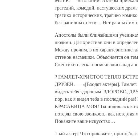
МИРЕ. — «Полоний: Актеры приехали,
трагедий, комедий, пастушеских драм,
трагико-исторических, трагико-комико
безграничных поэм… Нет равных им ни 
Апостолы были ближайшими ученикам
людьми. Для христиан они в определе
Между прочим, в их характеристике, 
оттенок насмешки. Объясняется он тем
Скептики слегка посмеивались над апо
? ГАМЛЕТ-ХРИСТОС ТЕПЛО ВСТР
ДРУЗЕЙ. — «[Входят актеры]. Гамлет
видеть тебя здоровым! ЗДОРОВО, ДРУЗЬ
пор, как я видел тебя в последний раз!
КРАСАВИЦА МОЯ! Ты поднялась к небу
потерял свою звонкость, как истер
Покажите ваше искусство…
1-ый актер: Что прикажете, принц?», с.