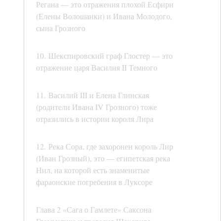
Регана — это отражения плохой Есфири
(Елены Волошанки) и Ивана Молодого,
сына Грозного
10. Шекспировский граф Глостер — это
отражение царя Василия II Темного
11. Василий III и Елена Глинская
(родители Ивана IV Грозного) тоже
отразились в истории короля Лира
12. Река Сора, где захоронен король Лир
(Иван Грозный), это — египетская река
Нил, на которой есть знаменитые
фараонские погребения в Луксоре
Глава 2 «Сага о Гамлете» Саксона