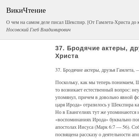
ВикиЧтение
О чем на самом деле писал Шекспир. [От Гамлета-Христа до 
Носовский Глеб Владимирович
37. Бродячие актеры, д
Христа
37. Бродячие актеры, друзья Гамлета,
Поскольку, как мы теперь понимаем, 
то возникает естественный вопрос: не
упомянул, причем в довольно явной ф
царя Ирода» отразилось у Шекспира к
Но в Евангелиях тут же упоминаются и
«воспоминаниях Ирода» буквально пог
апостолах Иисуса (Марк 6:7 — 56). Со
посвящена рассказу о деятельности ап