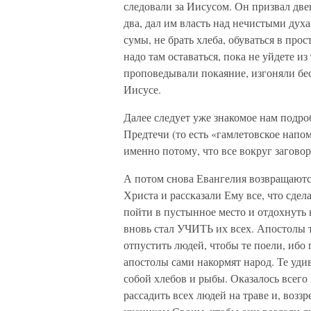
следовали за Иисусом. Он призвал дв
два, дал им власть над нечистыми духа
сумы, не брать хлеба, обуваться в прос
надо там оставаться, пока не уйдете и
проповедывали покаяние, изгоняли бе
Иисусе.
Далее следует уже знакомое нам подр
Предтечи (то есть «гамлетовское нап
именно потому, что все вокруг загово
А потом снова Евангелия возвращаются
Христа и рассказали Ему все, что с
пойти в пустынное место и отдохнуть 
вновь стал УЧИТЬ их всех. Апостолы 
отпустить людей, чтобы те поели, ибо 
апостолы сами накормят народ. Те удив
собой хлебов и рыбы. Оказалось всего
рассадить всех людей на траве и, возз