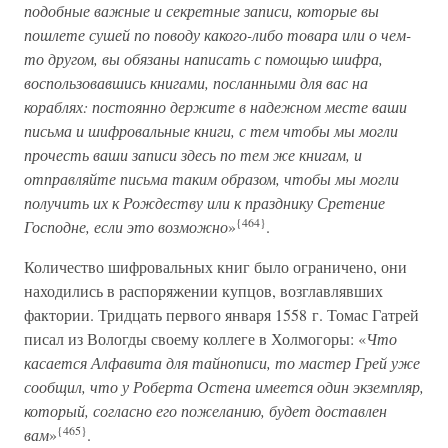
подобные важные и секретные записи, которые вы
пошлете сушей по поводу какого-либо товара или о чем-
то другом, вы обязаны написать с помощью шифра,
воспользовавшись книгами, посланными для вас на
кораблях: постоянно держите в надежном месте ваши
письма и шифровальные книги, с тем чтобы мы могли
прочесть ваши записи здесь по тем же книгам, и
отправляйте письма таким образом, чтобы мы могли
получить их к Рождеству или к празднику Сретение
{464}
Господне, если это возможно
»
.
Количество шифровальных книг было ограничено, они
находились в распоряжении купцов, возглавлявших
фактории. Тридцать первого января 1558 г. Томас Гатрей
писал из Вологды своему коллеге в Холмогоры: «
Что
касается Алфавита для тайнописи, то мастер Грей уже
сообщил, что у Роберта Остена имеется один экземпляр,
который, согласно его пожеланию, будет доставлен
{465}
вам
»
.