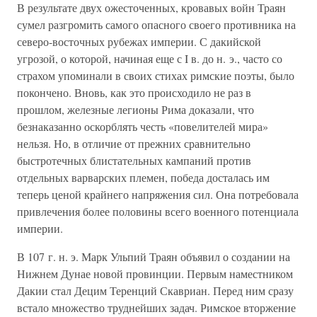
В результате двух ожесточенных, кровавых войн Траян
сумел разгромить самого опасного своего противника на
северо-восточных рубежах империи. С дакийской
угрозой, о которой, начиная еще с I в. до н. э., часто со
страхом упоминали в своих стихах римские поэты, было
покончено. Вновь, как это происходило не раз в
прошлом, железные легионы Рима доказали, что
безнаказанно оскорблять честь «повелителей мира»
нельзя. Но, в отличие от прежних сравнительно
быстротечных блистательных кампаний против
отдельных варварских племен, победа досталась им
теперь ценой крайнего напряжения сил. Она потребовала
привлечения более половины всего военного потенциала
империи.
В 107 г. н. э. Марк Ульпий Траян объявил о создании на
Нижнем Дунае новой провинции. Первым наместником
Дакии стал Децим Теренций Скавриан. Перед ним сразу
встало множество труднейших задач. Римское вторжение