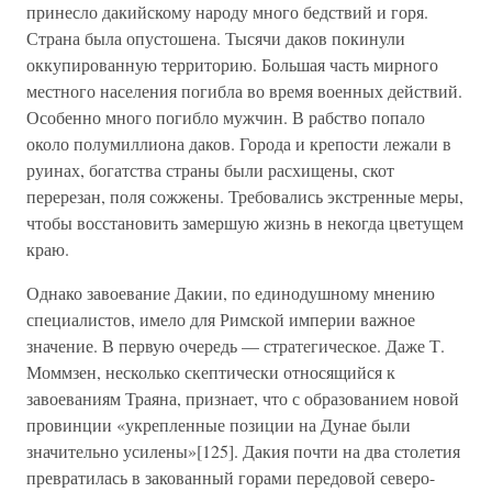
принесло дакийскому народу много бедствий и горя.
Страна была опустошена. Тысячи даков покинули
оккупированную территорию. Большая часть мирного
местного населения погибла во время военных действий.
Особенно много погибло мужчин. В рабство попало
около полумиллиона даков. Города и крепости лежали в
руинах, богатства страны были расхищены, скот
перерезан, поля сожжены. Требовались экстренные меры,
чтобы восстановить замершую жизнь в некогда цветущем
краю.
Однако завоевание Дакии, по единодушному мнению
специалистов, имело для Римской империи важное
значение. В первую очередь — стратегическое. Даже Т.
Моммзен, несколько скептически относящийся к
завоеваниям Траяна, признает, что с образованием новой
провинции «укрепленные позиции на Дунае были
значительно усилены»[125]. Дакия почти на два столетия
превратилась в закованный горами передовой северо-