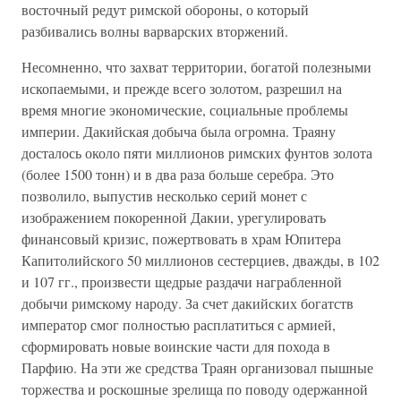
восточный редут римской обороны, о который
разбивались волны варварских вторжений.
Несомненно, что захват территории, богатой полезными
ископаемыми, и прежде всего золотом, разрешил на
время многие экономические, социальные проблемы
империи. Дакийская добыча была огромна. Траяну
досталось около пяти миллионов римских фунтов золота
(более 1500 тонн) и в два раза больше серебра. Это
позволило, выпустив несколько серий монет с
изображением покоренной Дакии, урегулировать
финансовый кризис, пожертвовать в храм Юпитера
Капитолийского 50 миллионов сестерциев, дважды, в 102
и 107 гг., произвести щедрые раздачи награбленной
добычи римскому народу. За счет дакийских богатств
император смог полностью расплатиться с армией,
сформировать новые воинские части для похода в
Парфию. На эти же средства Траян организовал пышные
торжества и роскошные зрелища по поводу одержанной