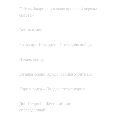
Гибель Фадрике и начало кровавой череды
смертей
Война и мир
Битва при Наваррете. Последняя победа
Начало конца
Загадка осады Толедо и замка Монтиель
Король умер – Да здравствует король!
Дон Педро I – Жестокий или
справедливый?