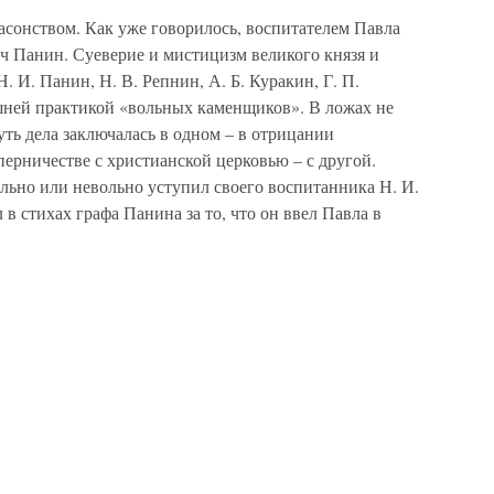
масонством. Как уже говорилось, воспитателем Павла
 Панин. Суеверие и мистицизм великого князя и
. И. Панин, Н. В. Репнин, А. Б. Куракин, Г. П.
ашней практикой «вольных каменщиков». В ложах не
ть дела заключалась в одном – в отрицании
перничестве с христианской церковью – с другой.
льно или невольно уступил своего воспитанника Н. И.
в стихах графа Панина за то, что он ввел Павла в