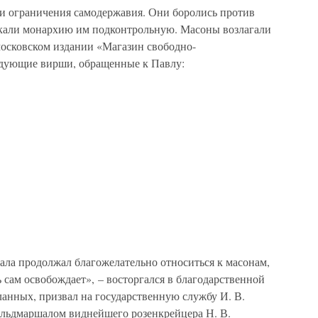
и ограничения самодержавия. Они боролись против
скали монархию им подконтрольную. Масоны возлагали
московском издании «Магазин свободно-
дующие вирши, обращенные к Павлу:
чала продолжал благожелательно относиться к масонам,
сам освобождает», – восторгался в благодарственной
сланных, призвал на государственную службу И. В.
фельдмаршалом виднейшего розенкрейцера Н. В.