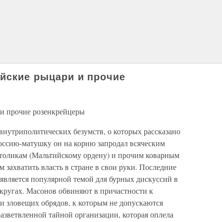
ийские рыцари и прочие
 и прочие розенкрейцеры
внутриполитических безумств, о которых рассказано
Россию-матушку он на корню запродал всяческим
атоликам (Мальтийскому ордену) и прочим коварным
 захватить власть в стране в свои руки. Последние
является популярной темой для бурных дискуссий в
 кругах. Масонов обвиняют в причастности к
 зловещих обрядов, к которым не допускаются
разветвленной тайной организации, которая оплела