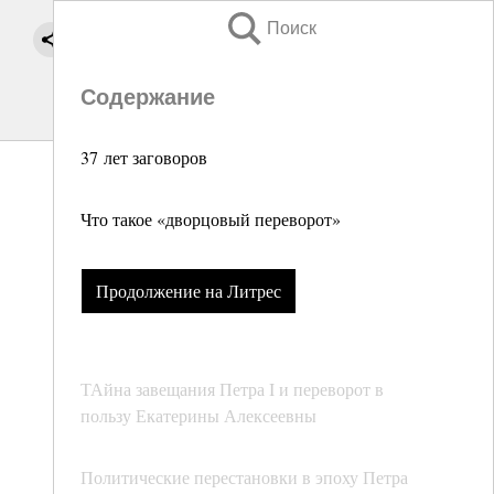
Поиск
Содержание
37 лет заговоров
Что такое «дворцовый переворот»
Продолжение на Литрес
ТАйна завещания Петра I и переворот в
пользу Екатерины Алексеевны
Политические перестановки в эпоху Петра