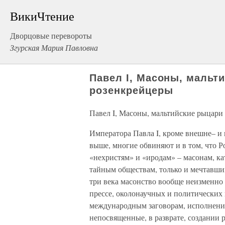
ВикиЧтение
Дворцовые перевороты
Згурская Мария Павловна
Павел I, Масоны, мальт
розенкрейцеры
Павел I, Масоны, мальтийские рыцари
Императора Павла I, кроме внешне– и 
выше, многие обвиняют и в том, что 
«нехристям» и «иродам» – масонам, к
тайным обществам, только и мечтавшим
три века масонство вообще неизменно 
прессе, околонаучных и политических
международным заговорам, исполнении
непосвященные, в разврате, создании 