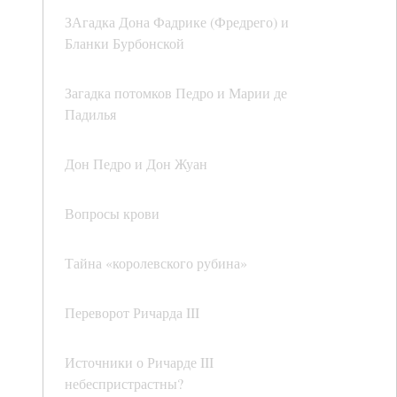
ЗАгадка Дона Фадрике (Фредрего) и
Бланки Бурбонской
Загадка потомков Педро и Марии де
Падилья
Дон Педро и Дон Жуан
Вопросы крови
Тайна «королевского рубина»
Переворот Ричарда III
Источники о Ричарде III
небеспристрастны?