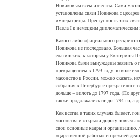
Новиковым всем известна. Сами масон
установлены связи Новикова с цесаре
императрицы. Преступность этих связе
Павла I к немецким дипломатическим 
Какого-либо официального рескрипта о
Новикова не последовало. Большая час
елагинских, к которым у Екатерины II 
Новикова были вынуждены заявить о п
прекращением в 1793 году по воле им
масонство в России, можно сказать, и
собрания в Петербурге прекратились т
дольше – вплоть до 1797 года. (По др
также продолжались не до 1794-го, а до
Как всегда в таких случаях бывает, г
масонства и открыли дорогу новым лю
свои основные кадры и организацию, 
«царственной работы» и прежней деят