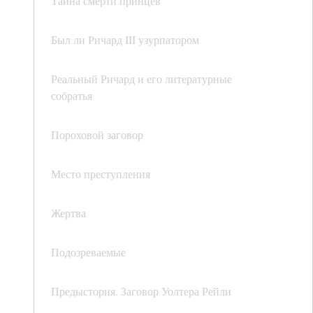
Тайна смерти принцев
Был ли Ричард III узурпатором
Реальный Ричард и его литературные
собратья
Пороховой заговор
Место преступления
Жертва
Подозреваемые
Предыстория. Заговор Уолтера Рейли