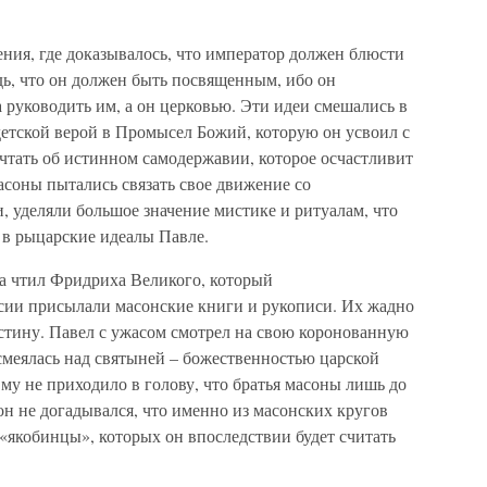
ния, где доказывалось, что император должен блюсти
дь, что он должен быть посвященным, ибо он
руководить им, а он церковью. Эти идеи смешались в
детской верой в Промысел Божий, которую он усвоил с
ечтать об истинном самодержавии, которое осчастливит
масоны пытались связать свое движение со
 уделяли большое значение мистике и ритуалам, что
 в рыцарские идеалы Павле.
ьма чтил Фридриха Великого, который
сии присылали масонские книги и рукописи. Их жадно
 истину. Павел с ужасом смотрел на свою коронованную
 смеялась над святыней – божественностью царской
 Ему не приходило в голову, что братья масоны лишь до
он не догадывался, что именно из масонских кругов
«якобинцы», которых он впоследствии будет считать