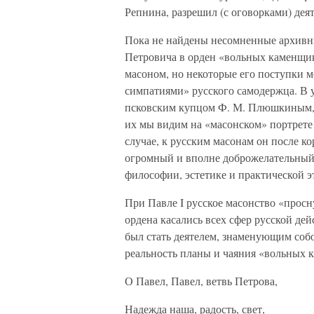
Репнина, разрешил (с оговорками) дея
Пока не найдены несомненные архивны
Петровича в орден «вольных каменщико
масоном, но некоторые его поступки 
симпатиями» русского самодержца. В 
псковским купцом Ф. М. Плюшкиным, 
их мы видим на «масонском» портрете 
случае, к русским масонам он после к
огромный и вполне доброжелательный 
философии, эстетике и практической э
При Павле I русское масонство «прос
ордена касались всех сфер русской д
был стать деятелем, знаменующим со
реальность планы и чаяния «вольных 
О Павел, Павел, ветвь Петрова,
Надежда наша, радость, свет,