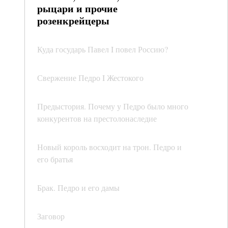
рыцари и прочие
розенкрейцеры
Куда государь Павел I повел Россию?
Свержение Педро I Жестокого
Предыстория. Почему у Педро было много
конкурентов на престолонаследие
Новый король восходит на трон. Педро и
его братья
Брак. Педро и его дамы
Заговор