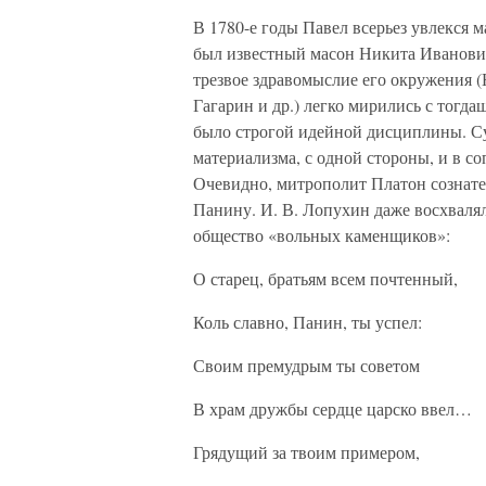
В 1780-е годы Павел всерьез увлекся 
был известный масон Никита Иванович
трезвое здравомыслие его окружения (Н
Гагарин и др.) легко мирились с тогд
было строгой идейной дисциплины. Су
материализма, с одной стороны, и в со
Очевидно, митрополит Платон сознате
Панину. И. В. Лопухин даже восхвалял 
общество «вольных каменщиков»:
О старец, братьям всем почтенный,
Коль славно, Панин, ты успел:
Своим премудрым ты советом
В храм дружбы сердце царско ввел…
Грядущий за твоим примером,