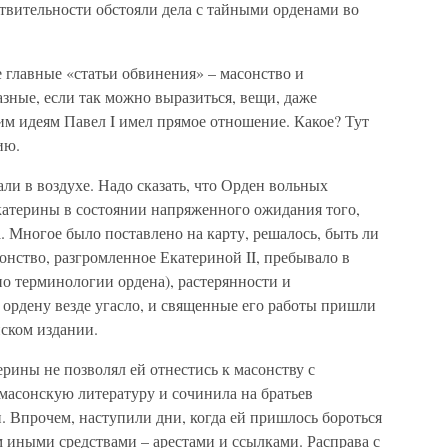
ствительности обстояли дела с тайными орденами во
е главные «статьи обвинения» – масонство и
зные, если так можно выразиться, вещи, даже
им идеям Павел I имел прямое отношение. Какое? Тут
ию.
ли в воздухе. Надо сказать, что Орден вольных
атерины в состоянии напряженного ожидания того,
. Многое было поставлено на карту, решалось, быть ли
онство, разгромленное Екатериной II, пребывало в
о терминологии ордена), растерянности и
 ордену везде угасло, и священные его работы пришли
нском издании.
ины не позволял ей отнестись к масонству с
масонскую литературу и сочинила на братьев
 Впрочем, наступили дни, когда ей пришлось бороться
 иными средствами – арестами и ссылками. Расправа с