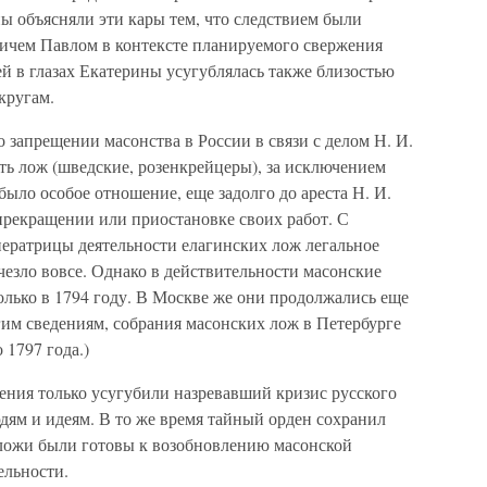
ы объясняли эти кары тем, что следствием были
вичем Павлом в контексте планируемого свержения
й в глазах Екатерины усугублялась также близостью
кругам.
 запрещении масонства в России в связи с делом Н. И.
ть лож (шведские, розенкрейцеры), за исключением
было особое отношение, еще задолго до ареста Н. И.
рекращении или приостановке своих работ. С
ператрицы деятельности елагинских лож легальное
счезло вовсе. Однако в действительности масонские
олько в 1794 году. В Москве же они продолжались еще
угим сведениям, собрания масонских лож в Петербурге
 1797 года.)
онения только усугубили назревавший кризис русского
дям и идеям. В то же время тайный орден сохранил
ложи были готовы к возобновлению масонской
ельности.