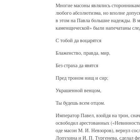
Многие масоны являлись сторонникам
любого абсолютизма, но вполне допу
в этом на Павла большие надежды. В 
каменщической» были напечатаны сле
С тобой да воцарятся
Блаженство, правда, мир,
Без страха да явятся
Пред троном нищ и сир;
Украшенной венцом,
Ты будешь всем отцом.
Император Павел, взойдя на трон, сна
освободил арестованных («Невинность 
оде масон М. И. Невзоров), вернул со
Лопухина и И. П. Тургенева, сделал 