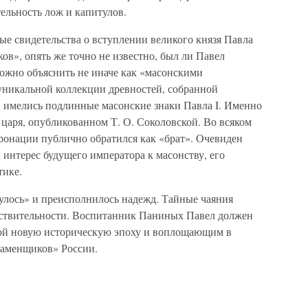
тельность лож и капитулов.
е свидетельства о вступлении великого князя Павла
в», опять же точно не известно, был ли Павел
можно объяснить не иначе как «масонскими
уникальной коллекции древностей, собранной
имелись подлинные масонские знаки Павла I. Именно
царя, опубликованном Т. О. Соколовской. Во всяком
оронации публично обратился как «брат». Очевиден
интерес будущего императора к масонству, его
тике.
нулось» и преисполнилось надежд. Тайные чаяния
ействительности. Воспитанник Паниных Павел должен
бой новую историческую эпоху и воплощающим в
каменщиков» России.