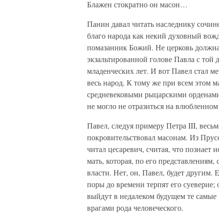
Блажен стократно он масон…
Панин давал читать наследнику сочине
благо народа как некий духовный вож
помазанник Божий. Не церковь должна 
экзальтированной голове Павла с той 
младенческих лет. И вот Павел стал м
весь народ. К тому же при всем этом 
средневековыми рыцарскими орденами,
не могло не отразиться на влюбленном
Павел, следуя примеру Петра III, вес
покровительствовал масонам. Из Прус
читал цесаревич, считая, что познает
мать, которая, по его представлениям,
власти. Нет, он, Павел, будет другим.
поры до времени терпят его суеверие; 
выйдут в недалеком будущем те самые 
врагами рода человеческого.