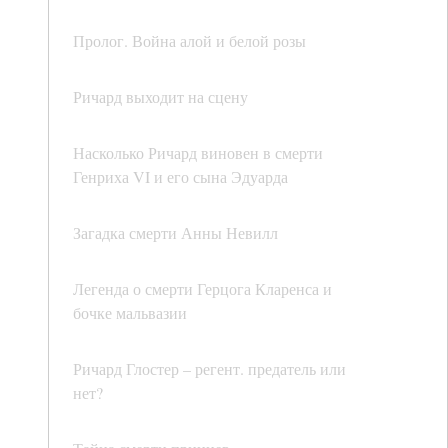
Пролог. Война алой и белой розы
Ричард выходит на сцену
Насколько Ричард виновен в смерти
Генриха VI и его сына Эдуарда
Загадка смерти Анны Невилл
Легенда о смерти Герцога Кларенса и
бочке мальвазии
Ричард Глостер – регент. предатель или
нет?