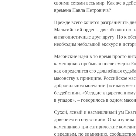
своими сетями весь мир. Как же в дей
времена Павла Петровича?
Прежде всего хочется разграничить дв
Мальтийский орден – две абсолютно ра
антагонистичные друг другу. Но к обе
необходим небольшой экскурс в истор
Масонские идеи в то время просто вита
каменщиков пребывал после смерти Ек
как определится его дальнейшая судьба
масонству в принципе. Российское мас
добровольном молчании («силануме» п
бездействии. «Усердие к царственному
в упадок», – говорилось в одном масо
Сухой, ясный и насмешливый ум Екатер
доверием и сочувствием. Она изучила 
каменщиков три сатирические комедии.
с вредным, по ее мнению, сообществом