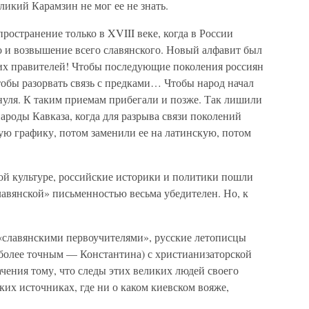
ликий Карамзин не мог ее не знать.
ространение только в XVIII веке, когда в России
о и возвышение всего славянского. Новый алфавит был
их правителей! Чтобы последующие поколения россиян
обы разорвать связь с предками… Чтобы народ начал
нуля. К таким приемам прибегали и позже. Так лишили
роды Кавказа, когда для разрыва связи поколений
ую графику, потом заменили ее на латинскую, потом
й культуре, российские историки и политики пошли
авянской» письменностью весьма убедителен. Но, к
«славянскими первоучителями», русские летописцы
 более точным — Константина) с христианизаторской
ачения тому, что следы этих великих людей своего
их источниках, где ни о каком киевском вояже,