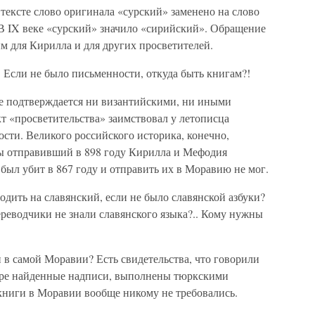
 тексте слово оригинала «сурский» заменено на слово
. В IX веке «сурский» значило «сирийский». Обращение
м для Кирилла и для других просветителей.
 Если не было письменности, откуда быть книгам?!
не подтверждается ни византийскими, ни иными
т «просветительства» заимствовал у летописца
ости. Великого российского историка, конечно,
ы отправивший в 898 году Кирилла и Мефодия
 был убит в 867 году и отправить их в Моравию не мог.
одить на славянский, если не было славянской азбуки?
ереводчики не знали славянского языка?.. Кому нужны
и в самой Моравии? Есть свидетельства, что говорили
мере найденные надписи, выполнены тюркскими
 книги в Моравии вообще никому не требовались.