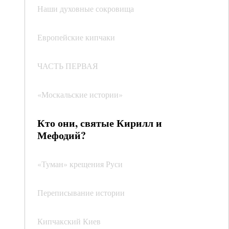
Наши духовные сокровища
Европейские кипчаки
ЧАСТЬ ПЕРВАЯ
«Москальские истории»
Кто они, святые Кирилл и
Мефодий?
«Туман» крещения Руси
Переписывание истории
Кипчакский Киев