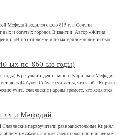
той Мефодий родился около 815 г. в Солуни
упных и богатых городов Византии. Автор «Жития
дении: «И по отцовской и по материнской линии был
40-ых по 860-ые годы)
е годы) В результате деятельности Кирилла и Мефодия
 осталось 44 буков.Сейчас считается, что якобы Кирилл
сию учить славянские народы грамоте, что являются
рилл и Мефодий
й Славянские первоучители равноапостольные Кирилл
одобными мужами, а после смерти были причислены к