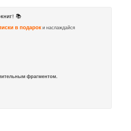
книг! 📚
писки в подарок
и наслаждайся
омительным фрагментом.