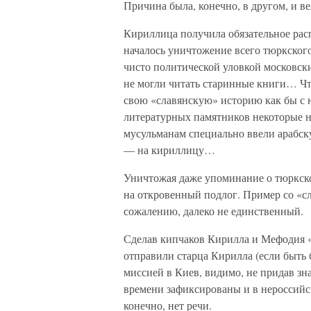
Причина была, конечно, в другом, и ве
Кириллица получила обязательное расп
началось уничтожение всего тюркског
чисто политической уловкой московск
не могли читать старинные книги… Чт
свою «славянскую» историю как бы с 
литературных памятников некоторые на
мусульманам специально ввели арабск
— на кириллицу…
Уничтожая даже упоминание о тюркско
на откровенный подлог. Пример со «сл
сожалению, далеко не единственный.
Сделав кипчаков Кирилла и Мефодия 
отправили старца Кирилла (если быть
миссией в Киев, видимо, не придав зн
времени зафиксированы и в нероссийск
конечно, нет речи.