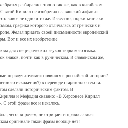
е братья разбирались точно так же, как в китайском
. Святой Кирилл не изобретал славянский алфавит —
это вовсе не одно и то же. Известно, тюрки-кипчаки
ьмом, графика которого отличалась от греческих и
вропе. Желая придать своей письменности европейский
ры. Вот и все их изобретение.
квы для специфических звуков тюркского языка.
ок знаков, почти как в руническом. В славянском же,
кими первоучителями» появился в российской истории?
енного искажения?) в переводе старинного текста.
отом сделали историческим фактом. В
Кирилла и Мефодия сказано: «В Херсонесе Кирилл
. С этой фразы все и началось.
ыл, чего, впрочем, не отрицает и православная
ском оригинале такой фразы вообще нет!