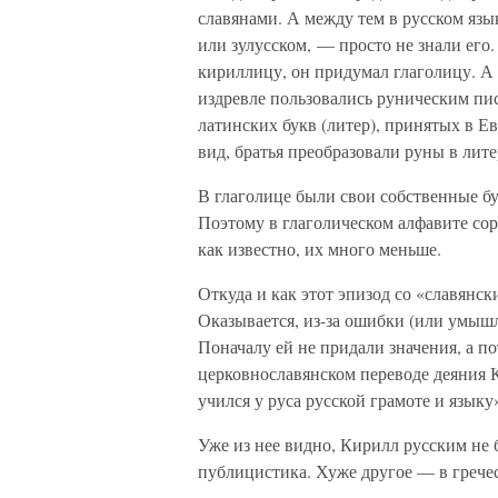
славянами. А между тем в русском язык
или зулусском, — просто не знали его
кириллицу, он придумал глаголицу. А 
издревле пользовались руническим пис
латинских букв (литер), принятых в Е
вид, братья преобразовали руны в лите
В глаголице были свои собственные бу
Поэтому в глаголическом алфавите сор
как известно, их много меньше.
Откуда и как этот эпизод со «славянс
Оказывается, из-за ошибки (или умышл
Поначалу ей не придали значения, а п
церковнославянском переводе деяния 
учился у руса русской грамоте и языку»
Уже из нее видно, Кирилл русским не б
публицистика. Хуже другое — в грече