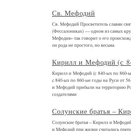
Св. Мефодий
Св. Мефодий Просветитель славян свя
(Фессалониках) — одном из самых кр
Мефодия» так говорит о его происхож
он рода не простого, но весьма
Кирилл и Мефодий (с 8
Кирилл и Мефодий (с 840-ых по 860-ы
c 840-ых по 860-ые годы на Руси от 56
и Мефодий прибыли на территорию Рос
создателями
Солунские братья – Ки
Солунские братья – Кирилл и Мефоди
и Мефодий при жизни считались преп