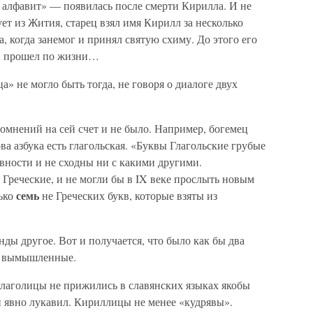
алфавит» — появилась после смерти Кирилла. И не
ует из Жития, старец взял имя Кирилл за несколько
а, когда занемог и принял святую схиму. До этого его
он прошел по жизни…
» не могло быть тогда, не говоря о диалоге двух
омнений нa сей счет и не было. Например, богемец
ва азбука есть глагольская. «Буквы Глагольские грубые
вности и не сходны ни с какими другими.
 Греческие, и не могли бы в IX веке прослыть новым
семь
ько
не Греческих букв, которые взяты из
ды другое. Вот и получается, что было как бы два
и вымышленные.
глаголицы не прижились в славянских языках якобы
н явно лукавил. Кириллицы не менее «кудрявы».