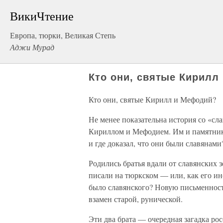
ВикиЧтение
Европа, тюрки, Великая Степь
Аджи Мурад
Кто они, святые Кирилл
Кто они, святые Кирилл и Мефодий?
Не менее показательна история со «с
Кириллом и Мефодием. Им и памятники
и где доказал, что они были славянами
Родились братья вдали от славянских з
писали на тюркском — или, как его ин
было славянского? Новую письменност
взамен старой, рунической.
Эти два брата — очередная загадка рос