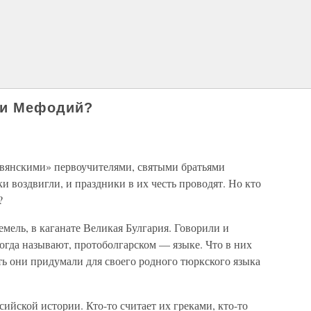
 и Мефодий?
лавянскими» первоучителями, святыми братьями
 воздвигли, и праздники в их честь проводят. Но кто
?
емель, в каганате Великая Булгария. Говорили и
огда называют, протоболгарском — языке. Что в них
ь они придумали для своего родного тюркского языка
сийской истории. Кто-то считает их греками, кто-то