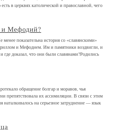
о есть в церквях католической и православной, чего
л и Мефодий?
е менее показательна история со «славянскими»
риллом и Мефодием. Им и памятники воздвигли, и
 и где доказал, что они были славянами?Родились
отекало обращение болгар и моравов, чья
ии препятствовала их ассимиляции. В связи с этим
я наталкивалось на серьезное затруднение — язык
ица