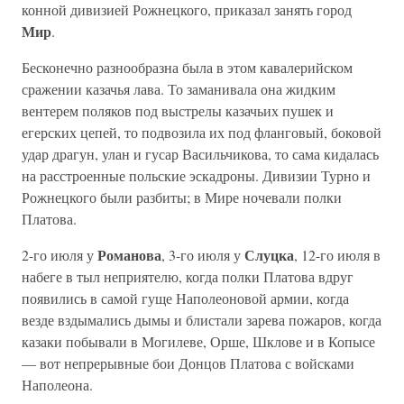
конной дивизией Рожнецкого, приказал занять город
Мир
.
Бесконечно разнообразна была в этом кавалерийском
сражении казачья лава. То заманивала она жидким
вентерем поляков под выстрелы казачьих пушек и
егерских цепей, то подвозила их под фланговый, боковой
удар драгун, улан и гусар Васильчикова, то сама кидалась
на расстроенные польские эскадроны. Дивизии Турно и
Рожнецкого были разбиты; в Мире ночевали полки
Платова.
Романова
Слуцка
2-го июля у
, 3-го июля у
, 12-го июля в
набеге в тыл неприятелю, когда полки Платова вдруг
появились в самой гуще Наполеоновой армии, когда
везде вздымались дымы и блистали зарева пожаров, когда
казаки побывали в Могилеве, Орше, Шклове и в Копысе
— вот непрерывные бои Донцов Платова с войсками
Наполеона.