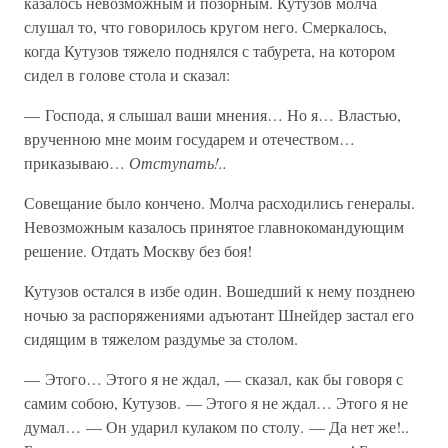
казалось невозможным и позорным. Кутузов молча
слушал то, что говорилось кругом него. Смеркалось,
когда Кутузов тяжело поднялся с табурета, на котором
сидел в голове стола и сказал:
— Господа, я слышал ваши мнения… Но я… Властью,
врученною мне моим государем и отечеством…
приказываю…
Отступать!..
Совещание было кончено. Молча расходились генералы.
Невозможным казалось принятое главнокомандующим
решение. Отдать Москву без боя!
Кутузов остался в избе один. Вошедший к нему позднею
ночью за распоряжениями адъютант Шнейдер застал его
сидящим в тяжелом раздумье за столом.
— Этого… Этого я не ждал, — сказал, как бы говоря с
самим собою, Кутузов. — Этого я не ждал… Этого я не
думал… — Он ударил кулаком по столу. — Да нет же!..