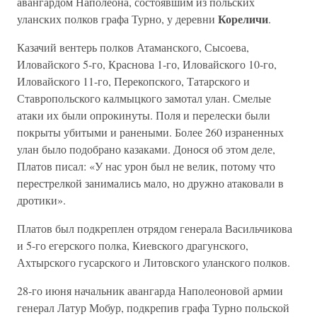
авангардом Наполеона, состоявшим из польских
Кореличи
уланских полков графа Турно, у деревни
.
Казачий вентерь полков Атаманского, Сысоева,
Иловайского 5-го, Краснова 1-го, Иловайского 10-го,
Иловайского 11-го, Перекопского, Татарского и
Ставропольского калмыцкого замотал улан. Смелые
атаки их были опрокинуты. Поля и перелески были
покрыты убитыми и ранеными. Более 260 израненных
улан было подобрано казаками. Донося об этом деле,
Платов писал: «У нас урон был не велик, потому что
перестрелкой занимались мало, но дружно атаковали в
дротики».
Платов был подкреплен отрядом генерала Васильчикова
и 5-го егерского полка, Киевского драгунского,
Ахтырского гусарского и Литовского уланского полков.
28-го июня начальник авангарда Наполеоновой армии
генерал Латур Мобур, подкрепив графа Турно польской