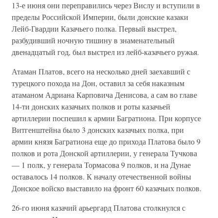
13-е июня они переправились через Вислу и вступили в
пределы Российской Империи, были донские казаки
Лейб-Гвардии Казачьего полка. Первый выстрел,
разбудивший ночную тишину в знаменательный
двенадцатый год, был выстрел из лейб-казачьего ружья.
Атаман Платов, всего на несколько дней заехавший с
турецкого похода на Дон, оставил за себя наказным
атаманом Адриана Карповича Денисова, а сам во главе
14-ти донских казачьих полков и роты казачьей
артиллерии поспешил к армии Багратиона. При корпусе
Витгенштейна было 3 донских казачьих полка, при
армии князя Багратиона еще до прихода Платова было 9
полков и рота Донской артиллерии, у генерала Тучкова
— 1 полк, у генерала Тормасова 9 полков, и на Дунае
оставалось 14 полков. К началу отечественной войны
Донское войско выставило на фронт 60 казачьих полков.
26-го июня казачий арьергард Платова столкнулся с