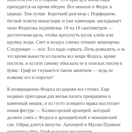
приходится на время обедни. Все монахи и Федос в
церкви. Тем лучше. Короткий разговор с Порфирием,
беглый осмотр монастыря, и уже каменщик закладывает
окно Федосова подземелья. 18 на 18 сантиметров —
достаточная щель, чтобы просунуть кусок хлеба или
кружку воды. Свет и воздух узнику отныне запрещены.
Следующее — пол. Его надо сорвать. Печь развалить, а за
это время вынести из палаты все вещи Федоса, кроме
постели, и кстати самому обыскать ее в поисках писем и
бумаг. Граф не гнушается таким занятием — ведь не
всякому его и поручат!
К возвращению Федоса из церкви все готово. Еще
недавно пригодная для жилья палата превращена в
каменный мешок, и из густо осевшего мрака выступает
новая фигура — Холмогорский архиерей, который
должен снять с Федоса и архиерейский и монашеский
сан. Обряд длится минуты. Архиерей и Мусин-Пушкин
торопятся уйти. Граф выходит последним,