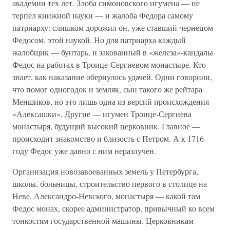
академии тех лет. Злоба симоновского игумена — не
терпел книжной науки — и жалоба Федора самому
патриарху: слишком дорожил он, уже ставший чернецом
Федосом, этой наукой. Но для патриарха каждый
жалобщик — бунтарь, и закованный в «железа»-кандалы
Федос на работах в Троице-Сергиевом монастыре. Кто
знает, как наказание обернулось удачей. Одни говорили,
что помог одногодок и земляк, сын такого же рейтара
Меншиков, но это лишь одна из версий происхождения
«Алексашки». Другие — игумен Троице-Сергиева
монастыря, будущий высокий церковник. Главное —
происходит знакомство и близость с Петром. А к 1716
году Федос уже давно с ним неразлучен.
Организация новозавоеванных земель у Петербурга,
школы, больницы, строительство первого в столице на
Неве, Александро-Невского, монастыря — какой там
Федос монах, скорее администратор, привычный ко всем
тонкостям государственной машины. Церковникам