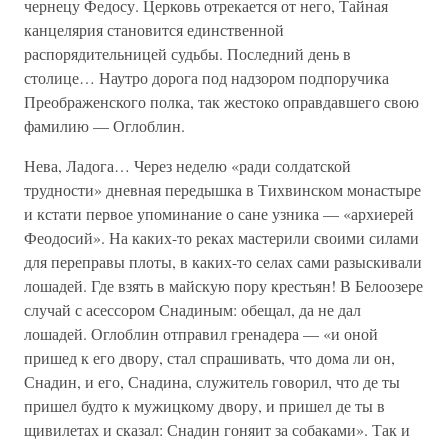
чернецу Федосу. Церковь отрекается от него, Тайная
канцелярия становится единственной
распорядительницей судьбы. Последний день в
столице… Наутро дорога под надзором подпоручика
Преображенского полка, так жестоко оправдавшего свою
фамилию — Оглоблин.
Нева, Ладога… Через неделю «ради солдатской
трудности» дневная передышка в Тихвинском монастыре
и кстати первое упоминание о сане узника — «архиерей
Феодосий». На каких-то реках мастерили своими силами
для переправы плоты, в каких-то селах сами разыскивали
лошадей. Где взять в майскую пору крестьян! В Белоозере
случай с асессором Снадиным: обещал, да не дал
лошадей. Оглоблин отправил гренадера — «и оной
пришед к его двору, стал спрашивать, что дома ли он,
Снадин, и его, Снадина, служитель говорил, что де ты
пришел будто к мужицкому двору, и пришел де ты в
щивилетах и сказал: Снадин гоняит за собаками». Так и