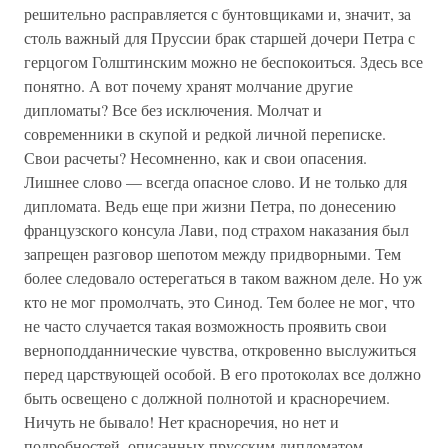
решительно расправляется с бунтовщиками и, значит, за
столь важный для Пруссии брак старшей дочери Петра с
герцогом Голштинским можно не беспокоиться. Здесь все
понятно. А вот почему хранят молчание другие
дипломаты? Все без исключения. Молчат и
современники в скупой и редкой личной переписке.
Свои расчеты? Несомненно, как и свои опасения.
Лишнее слово — всегда опасное слово. И не только для
дипломата. Ведь еще при жизни Петра, по донесению
французского консула Лави, под страхом наказания был
запрещен разговор шепотом между придворными. Тем
более следовало остерегаться в таком важном деле. Но уж
кто не мог промолчать, это Синод. Тем более не мог, что
не часто случается такая возможность проявить свои
верноподданнические чувства, откровенно выслужиться
перед царствующей особой. В его протоколах все должно
быть освещено с должной полнотой и красноречием.
Ничуть не бывало! Нет красноречия, но нет и
подробностей, описанных прусским дипломатом.