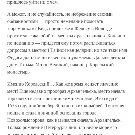
пришлось уйти ни с чем.
А может, и не случайность, не небрежение своими
обязанностями — просто нежелание помогать
тюремщикам? Ведь придет же к Федосу в Вологде
проситель с жалобой на местных раскольников. Конечно,
по незнанию — придется ему потом расплачиваться
допросом в местной Тайной канцелярии, но все-таки имя
Федоса достаточно известно и уважаемо. Дальше день за
днем Тотьма, Устюг Великий, наконец, Корельский
монастырь.
Именно Корельский… Как же время меняет значение
мест! Еще недавно прообраз Архангельска, место начала
торговых связей с английскими купцами. Это сюда в
1553 году прибило бурей один из их кораблей. Торговля
пошла и стала причиной основания города
Новохолмогорова, как назывался сначала Архангельск.
Только рождение Петербурга лишило Белое море его
значения в торговле. А раньше — знаменитая