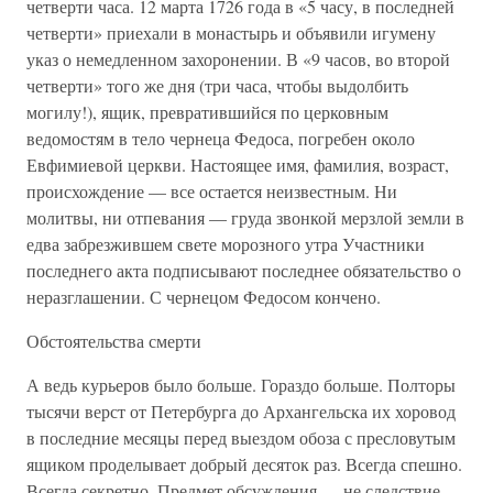
четверти часа. 12 марта 1726 года в «5 часу, в последней
четверти» приехали в монастырь и объявили игумену
указ о немедленном захоронении. В «9 часов, во второй
четверти» того же дня (три часа, чтобы выдолбить
могилу!), ящик, превратившийся по церковным
ведомостям в тело чернеца Федоса, погребен около
Евфимиевой церкви. Настоящее имя, фамилия, возраст,
происхождение — все остается неизвестным. Ни
молитвы, ни отпевания — груда звонкой мерзлой земли в
едва забрезжившем свете морозного утра Участники
последнего акта подписывают последнее обязательство о
неразглашении. С чернецом Федосом кончено.
Обстоятельства смерти
А ведь курьеров было больше. Гораздо больше. Полторы
тысячи верст от Петербурга до Архангельска их хоровод
в последние месяцы перед выездом обоза с пресловутым
ящиком проделывает добрый десяток раз. Всегда спешно.
Всегда секретно. Предмет обсуждения — не следствие