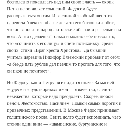
бесполезно показывать над ним свою власть — окрик
Петра не оставляет сомнений: Федосом будет
распоряжаться он сам. И за спиной злобный шепоток
царевича Алексея: «Разве-де за то его батюшка любит,
что он заносит в народ люторские обычаи и разрешает на
вся». А что сделаешь? Только и можно себе позволить,
что «сочинить к его лицу» и спеть потихоньку, среди
своих, стихи «Враг креста Христова». Да бывший
учитель царевича Никифор Вяземский прибавит от себя:
«я бы-де пять рублев дал певчим то пропеть для того, что
он икон не почитает».
Но Федосу, как и Петру, все видится иначе. За магией
«чудес» и «чудотворных» икон — язычество, слепота
невежества, которые надо преодолеть. Скорее, любой
ценой. Жестокостью. Насилием. Ломкой самых дорогих и
привычных представлений. В Москве Федос принимает
голштинского посла. Свита долго будет вспоминать, чего
стоили одни вина — «шампанские, бургундские и