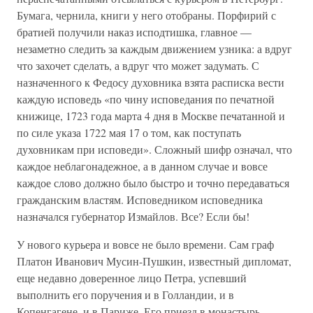
Бумага, чернила, книги у него отобраны. Порфирий с
братией получили наказ исподтишка, главное —
незаметно следить за каждым движением узника: а вдруг
что захочет сделать, а вдруг что может задумать. С
назначенного к Федосу духовника взята расписка вести
каждую исповедь «по чину исповедания по печатной
книжице, 1723 года марта 4 дня в Москве печатанной и
по силе указа 1722 мая 17 о том, как поступать
духовникам при исповеди». Сложный шифр означал, что
каждое неблагонадежное, а в данном случае и вовсе
каждое слово должно было быстро и точно передаваться
гражданским властям. Исповедником исповедника
назначался губернатор Измайлов. Все? Если бы!
У нового курьера и вовсе не было времени. Сам граф
Платон Иванович Мусин-Пушкин, известный дипломат,
еще недавно доверенное лицо Петра, успевший
выполнить его поручения и в Голландии, и в
Копенгагене, и в Париже. Его приезд в монастырь