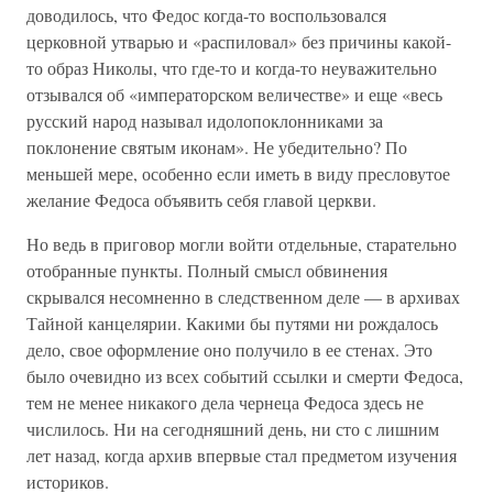
доводилось, что Федос когда-то воспользовался
церковной утварью и «распиловал» без причины какой-
то образ Николы, что где-то и когда-то неуважительно
отзывался об «императорском величестве» и еще «весь
русский народ называл идолопоклонниками за
поклонение святым иконам». Не убедительно? По
меньшей мере, особенно если иметь в виду пресловутое
желание Федоса объявить себя главой церкви.
Но ведь в приговор могли войти отдельные, старательно
отобранные пункты. Полный смысл обвинения
скрывался несомненно в следственном деле — в архивах
Тайной канцелярии. Какими бы путями ни рождалось
дело, свое оформление оно получило в ее стенах. Это
было очевидно из всех событий ссылки и смерти Федоса,
тем не менее никакого дела чернеца Федоса здесь не
числилось. Ни на сегодняшний день, ни сто с лишним
лет назад, когда архив впервые стал предметом изучения
историков.