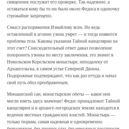
священник послужит его проверке. Так надежнее, а
оставаться кому бы то ни было около Федоса в одиночку
строжайше запрещено.
Смысл распоряжения Измайлову ясен. Но ведь
оставленный в агонии узник умрет — и тогда появится
проблема тела. Каковы указания Тайной канцелярии на
этот счет? Снисходительный ответ давал позволение
похоронить узника по месту заключения, это значит в
Никольском Корельском монастыре, неподалеку от
Архангельска, в самом устье Северной Двины.
Подорожные подтверждают, что как раз оттуда и начал
свой путь обоз преображенцев.
Монашеский сан, монастырские обеты — какое они
могли иметь здесь значение! Федос принадлежит Тайной
канцелярии и в арханге-логородских землях находится в
ведении местных гражданских властей. Монастырь —
только тюрьма, самая надежная и одновременно
безнадежная, без лишних глаз, без ненужных расспросов.