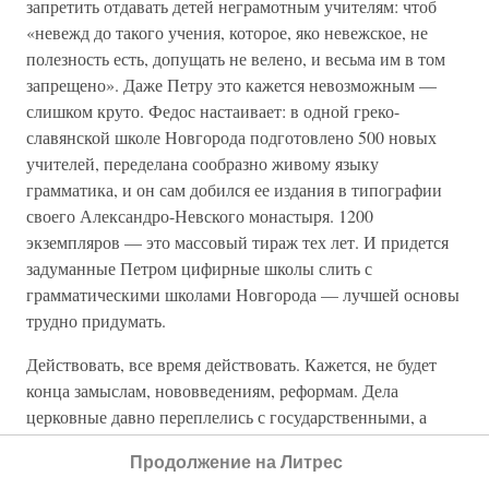
запретить отдавать детей неграмотным учителям: чтоб
«невежд до такого учения, которое, яко невежское, не
полезность есть, допущать не велено, и весьма им в том
запрещено». Даже Петру это кажется невозможным —
слишком круто. Федос настаивает: в одной греко-
славянской школе Новгорода подготовлено 500 новых
учителей, переделана сообразно живому языку
грамматика, и он сам добился ее издания в типографии
своего Александро-Невского монастыря. 1200
экземпляров — это массовый тираж тех лет. И придется
задуманные Петром цифирные школы слить с
грамматическими школами Новгорода — лучшей основы
трудно придумать.
Действовать, все время действовать. Кажется, не будет
конца замыслам, нововведениям, реформам. Дела
церковные давно переплелись с государственными, а
государство сделало церковь своей частью. Секретная
Продолжение на Литрес
почта от Петра к Федосу и от Федоса к Петру