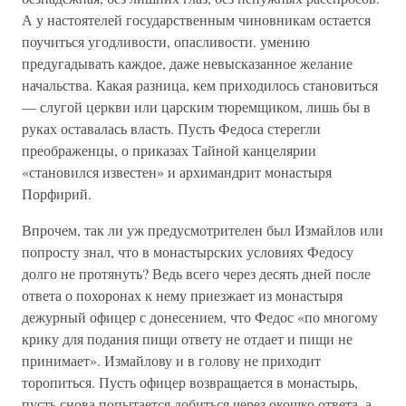
А у настоятелей государственным чиновникам остается
поучиться угодливости, опасливости. умению
предугадывать каждое, даже невысказанное желание
начальства. Какая разница, кем приходилось становиться
— слугой церкви или царским тюремщиком, лишь бы в
руках оставалась власть. Пусть Федоса стерегли
преображенцы, о приказах Тайной канцелярии
«становился известен» и архимандрит монастыря
Порфирий.
Впрочем, так ли уж предусмотрителен был Измайлов или
попросту знал, что в монастырских условиях Федосу
долго не протянуть? Ведь всего через десять дней после
ответа о похоронах к нему приезжает из монастыря
дежурный офицер с донесением, что Федос «по многому
крику для подания пищи ответу не отдает и пищи не
принимает». Измайлову и в голову не приходит
торопиться. Пусть офицер возвращается в монастырь,
пусть снова попытается добиться через окошко ответа, а