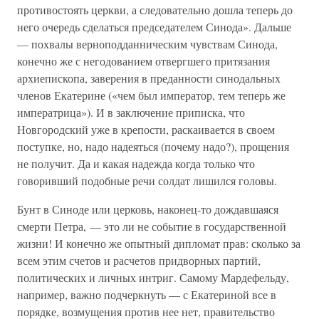
противостоять церкви, а следовательно дошла теперь до
него очередь сделаться председателем Синода». Дальше
— похвалы верноподданническим чувствам Синода,
конечно же с негодованием отвергшего притязания
архиепископа, заверения в преданности синодальных
членов Екатерине («чем был император, тем теперь же
императрица»). И в заключение приписка, что
Новгородский уже в крепости, раскаивается в своем
поступке, но, надо надеяться (почему надо?), прощения
не получит. Да и какая надежда когда только что
говоривший подобные речи солдат лишился головы.
Бунт в Синоде или церковь, наконец-то дождавшаяся
смерти Петра, — это ли не событие в государственной
жизни! И конечно же опытный дипломат прав: сколько за
всем этим счетов и расчетов придворных партий,
политических и личных интриг. Самому Мардефельду,
например, важно подчеркнуть — с Екатериной все в
порядке, возмущения против нее нет, правительство