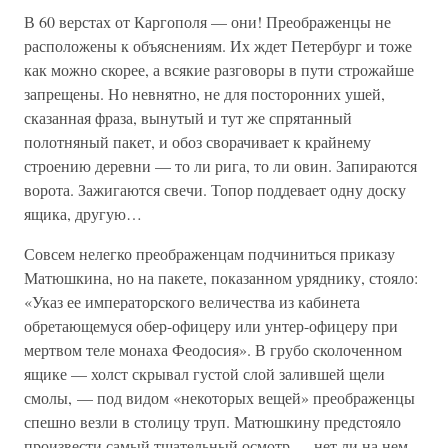
В 60 верстах от Каргополя — они! Преображенцы не
расположены к объяснениям. Их ждет Петербург и тоже
как можно скорее, а всякие разговоры в пути строжайше
запрещены. Но невнятно, не для посторонних ушей,
сказанная фраза, вынутый и тут же спрятанный
полотняный пакет, и обоз сворачивает к крайнему
строению деревни — то ли рига, то ли овин. Запираются
ворота. Зажигаются свечи. Топор поддевает одну доску
ящика, другую…
Совсем нелегко преображенцам подчиниться приказу
Матюшкина, но на пакете, показанном уряднику, стояло:
«Указ ее императорского величества из кабинета
обретающемуся обер-офицеру или унтер-офицеру при
мертвом теле монаха Феодосия». В грубо сколоченном
ящике — холст скрывал густой слой залившей щели
смолы, — под видом «некоторых вещей» преображенцы
спешно везли в столицу труп. Матюшкину предстояло
произвести самый тщательный осмотр — нет ли на нем