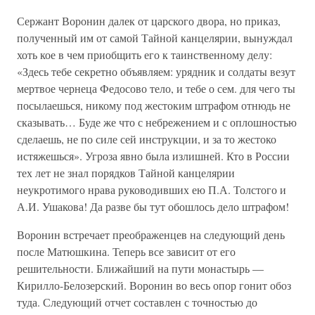
Сержант Воронин далек от царского двора, но приказ,
полученный им от самой Тайной канцелярии, вынуждал
хоть кое в чем приобщить его к таинственному делу:
«Здесь тебе секретно объявляем: урядник и солдаты везут
мертвое чернеца Федосово тело, и тебе о сем. для чего ты
посылаешься, никому под жестоким штрафом отнюдь не
сказывать… Буде же что с небрежением и с оплошностью
сделаешь, не по силе сей инструкции, и за то жестоко
истяжешься». Угроза явно была излишней. Кто в России
тех лет не знал порядков Тайной канцелярии
неукротимого нрава руководивших ею П.А. Толстого и
А.И. Ушакова! Да разве бы тут обошлось дело штрафом!
Воронин встречает преображенцев на следующий день
после Матюшкина. Теперь все зависит от его
решительности. Ближайший на пути монастырь —
Кирилло-Белозерский. Воронин во весь опор гонит обоз
туда. Следующий отчет составлен с точностью до