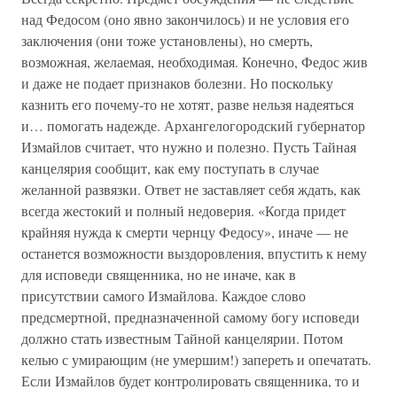
над Федосом (оно явно закончилось) и не условия его
заключения (они тоже установлены), но смерть,
возможная, желаемая, необходимая. Конечно, Федос жив
и даже не подает признаков болезни. Но поскольку
казнить его почему-то не хотят, разве нельзя надеяться
и… помогать надежде. Архангелогородский губернатор
Измайлов считает, что нужно и полезно. Пусть Тайная
канцелярия сообщит, как ему поступать в случае
желанной развязки. Ответ не заставляет себя ждать, как
всегда жестокий и полный недоверия. «Когда придет
крайняя нужда к смерти чернцу Федосу», иначе — не
останется возможности выздоровления, впустить к нему
для исповеди священника, но не иначе, как в
присутствии самого Измайлова. Каждое слово
предсмертной, предназначенной самому богу исповеди
должно стать известным Тайной канцелярии. Потом
келью с умирающим (не умершим!) запереть и опечатать.
Если Измайлов будет контролировать священника, то и