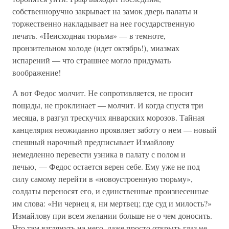
собственноручно закрывает на замок дверь палаты и
торжественно накладывает на нее государственную
печать. «Неисходная тюрьма» — в темноте,
пронзительном холоде (идет октябрь!), миазмах
испарений — что страшнее могло придумать
воображение!
А вот Федос молчит. Не сопротивляется, не просит
пощады, не проклинает — молчит. И когда спустя три
месяца, в разгул трескучих январских морозов. Тайная
канцелярия неожиданно проявляет заботу о нем — новый
спешный нарочный предписывает Измайлову
немедленно перевести узника в палату с полом и
печью, — Федос остается верен себе. Ему уже не под
силу самому перейти в «новоустроенную тюрьму»,
солдаты переносят его, и единственные произнесенные
им слова: «Ни чернец я, ни мертвец; где суд и милость?»
Измайлову при всем желании больше не о чем доносить.
Что там взглянуть на него, даже просто открыть глаз не