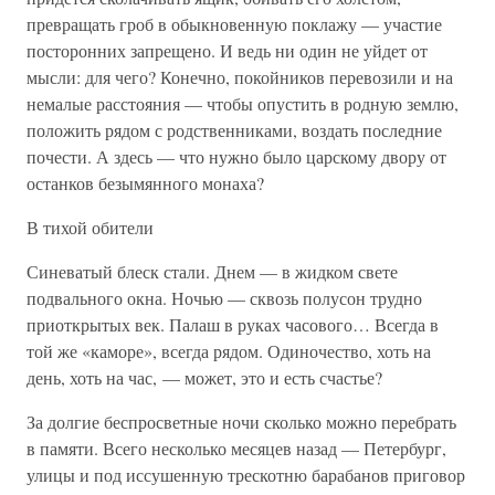
превращать гроб в обыкновенную поклажу — участие
посторонних запрещено. И ведь ни один не уйдет от
мысли: для чего? Конечно, покойников перевозили и на
немалые расстояния — чтобы опустить в родную землю,
положить рядом с родственниками, воздать последние
почести. А здесь — что нужно было царскому двору от
останков безымянного монаха?
В тихой обители
Синеватый блеск стали. Днем — в жидком свете
подвального окна. Ночью — сквозь полусон трудно
приоткрытых век. Палаш в руках часового… Всегда в
той же «каморе», всегда рядом. Одиночество, хоть на
день, хоть на час, — может, это и есть счастье?
За долгие беспросветные ночи сколько можно перебрать
в памяти. Всего несколько месяцев назад — Петербург,
улицы и под иссушенную трескотню барабанов приговор