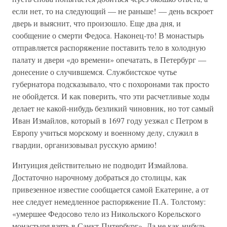
если нет, то на следующий — не раньше! — день вскроет
дверь и выяснит, что произошло. Еще два дня, и
сообщение о смерти Федоса. Наконец-то! В монастырь
отправляется распоряжение поставить тело в холодную
палату и двери «до времени» опечатать, в Петербург —
донесение о случившемся. Службистское чутье
губернатора подсказывало, что с похоронами так просто
не обойдется. И как поверить, что эти расчетливые ходы
делает не какой-нибудь безликий чиновник, но тот самый
Иван Измайлов, который в 1697 году уезжал с Петром в
Европу учиться морскому и военному делу, служил в
гвардии, организовывал русскую армию!
Интуиция действительно не подводит Измайлова.
Достаточно нарочному добраться до столицы, как
привезенное известие сообщается самой Екатерине, а от
нее следует немедленное распоряжение П.А. Толстому:
«умершее Федосово тело из Никольского Корельского
монастыря взять в Санкт-Питербург». Да не как-нибудь