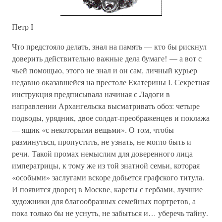
Петр I
Что предстояло делать, знал на память — кто бы рискнул
доверить действительно важные дела бумаге! — а вот с
чьей помощью, этого не знал и он сам, личный курьер
недавно оказавшейся на престоле Екатерины I. Секретная
инструкция предписывала начиная с Ладоги в
направлении Архангельска высматривать обоз: четыре
подводы, урядник, двое солдат-преображенцев и поклажа
— ящик «с некоторыми вещьми». О том, чтобы
разминуться, пропустить, не узнать, не могло быть и
речи. Такой промах немыслим для доверенного лица
императрицы, к тому же из той знатной семьи, которая
«особыми» заслугами вскоре добьется графского титула.
И появится дворец в Москве, кареты с гербами, лучшие
художники для благообразных семейных портретов, а
пока только бы не уснуть, не забыться и… уберечь тайну.