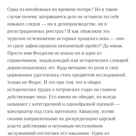
Одна из неизбежных во времени потерь? Но в таком
случае почему затерявшееся дело не оставило по себе
никаких следов — ни в делопроизводстве, ни в
регистрационных реестрах? И как объясняли это
чудесное исчезновение историки прошлого века — они-
то сразу зафиксировали непонятный пробел? Да никак.
Просто имя Феодосия не вошло ни в один из
справочников, энциклопедий или исторических словарей
дореволюционных лет. Куда меньшие по роли и сану
церковники удостоились стать предметом исследований,
только не Федос. И это при том, что в общих
исторических трудах о петровских годах он главное
действующее лицо. Его имени не обходят, но всегда
называют с категоричной и однообразной оценкой —
консерватор под стать протопопу Аввакуму, всеми
своими направленными на дискредитацию царской
власти действиями и неуемным честолюбием
заслуживший постигшее его наказание. Один из