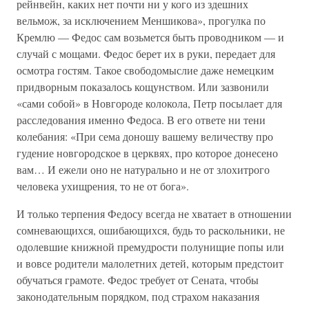
рейнвейн, каких нет почти ни у кого из здешних
вельмож, за исключением Меншикова», прогулка по
Кремлю — Федос сам возьмется быть проводником — и
случай с мощами. Федос берет их в руки, передает для
осмотра гостям. Такое свободомыслие даже немецким
придворным показалось кощунством. Или зазвонили
«сами собой» в Новгороде колокола, Петр посылает для
расследования именно Федоса. В его ответе ни тени
колебания: «При сема доношу вашему величеству про
гудение новгородское в церквях, про которое донесено
вам… И ежели оно не натурально и не от злохитрого
человека ухищрения, то не от бога».
И только терпения Федосу всегда не хватает в отношении
сомневающихся, ошибающихся, будь то раскольники, не
одолевшие книжной премудрости полунищие попы или
и вовсе родители малолетних детей, которым предстоит
обучаться грамоте. Федос требует от Сената, чтобы
законодательным порядком, под страхом наказания