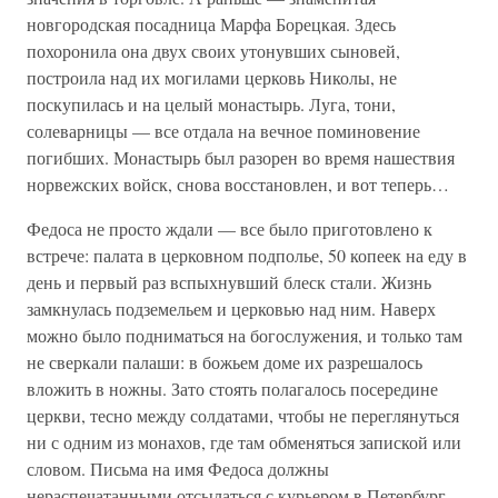
новгородская посадница Марфа Борецкая. Здесь
похоронила она двух своих утонувших сыновей,
построила над их могилами церковь Николы, не
поскупилась и на целый монастырь. Луга, тони,
солеварницы — все отдала на вечное поминовение
погибших. Монастырь был разорен во время нашествия
норвежских войск, снова восстановлен, и вот теперь…
Федоса не просто ждали — все было приготовлено к
встрече: палата в церковном подполье, 50 копеек на еду в
день и первый раз вспыхнувший блеск стали. Жизнь
замкнулась подземельем и церковью над ним. Наверх
можно было подниматься на богослужения, и только там
не сверкали палаши: в божьем доме их разрешалось
вложить в ножны. Зато стоять полагалось посередине
церкви, тесно между солдатами, чтобы не переглянуться
ни с одним из монахов, где там обменяться запиской или
словом. Письма на имя Федоса должны
нераспечатанными отсылаться с курьером в Петербург.