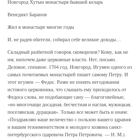
Новгород Хутын монастыря бывший келарь
Венедикт Баранов
Жил в монастыре многие годы
И, не радея обители, собирал себе великие доходы…
Складный разбитной говорок скоморохов? Кому, как не
им, нипочем даже церковные власти. Нет, письмо.
Деловое, спешное. 1704 год. Новгород. Игумен одного из
самых почитаемых монастырей пишет самому Петру. И
этот игумен — Федос. Разве не понять негодования
истового церковника, что слышать ему приходилось от
Федоса слова, не подобающие сану — благоговейные,
«но многочащи досадная, бесчестная и наглая, мужицкая,
поселянская, дурацкая». Только все может быть и иначе.
«Поздравляю ваше величество с пользою вашего здравия
и вашим тезоименитством и молодого хозяина санкт-
питербургского (царевича Петра Петровича. — Н. М.).