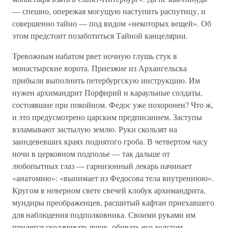
— спешно, опережая могущую наступить распутицу, и
совершенно тайно — под видом «некоторых вещей». Об
этом предстоит позаботиться Тайной канцелярии.
Тревожным набатом рвет ночную глушь стук в
монастырские ворота. Приезжие из Архангельска
прибыли выполнить петербургскую инструкцию. Им
нужен архимандрит Порфирий и караульные солдаты,
состоявшие при покойном. Федос уже похоронен? Что ж,
и это предусмотрено царским предписанием. Заступы
взламывают застылую землю. Руки скользят на
заиндевевших краях поднятого гроба. В четвертом часу
ночи в церковном подполье — так дальше от
любопытных глаз — гарнизонный лекарь начинает
«анатомию»: «вынимает из Федосова тела внутреннюю».
Кругом в неверном свете свечей клобук архимандрита,
мундиры преображенцев, расшитый кафтан приехавшего
для наблюдения подполковника. Своими руками им
придется сколачивать ящик, обивать его холстом,