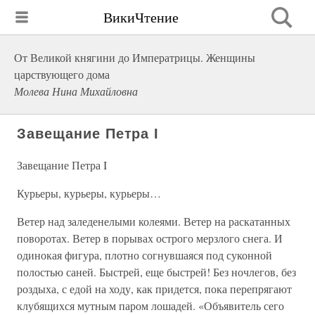
ВикиЧтение
От Великой княгини до Императрицы. Женщины
царствующего дома
Молева Нина Михайловна
Завещание Петра I
Завещание Петра I
Курьеры, курьеры, курьеры…
Ветер над заледенелыми колеями. Ветер на раскатанных
поворотах. Ветер в порывах острого мерзлого снега. И
одинокая фигура, плотно согнувшаяся под суконной
полостью саней. Быстрей, еще быстрей! Без ночлегов, без
роздыха, с едой на ходу, как придется, пока перепрягают
клубящихся мутным паром лошадей. «Объявитель сего