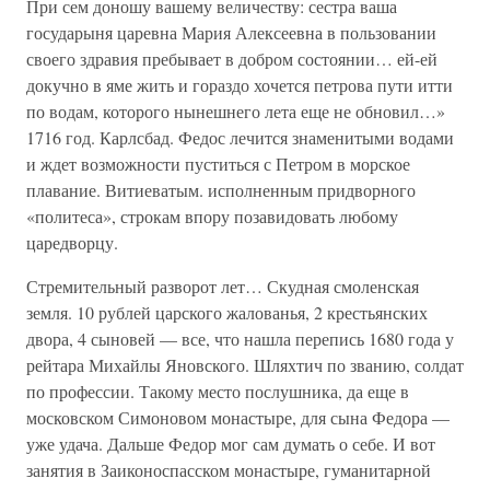
При сем доношу вашему величеству: сестра ваша
государыня царевна Мария Алексеевна в пользовании
своего здравия пребывает в добром состоянии… ей-ей
докучно в яме жить и гораздо хочется петрова пути итти
по водам, которого нынешнего лета еще не обновил…»
1716 год. Карлсбад. Федос лечится знаменитыми водами
и ждет возможности пуститься с Петром в морское
плавание. Витиеватым. исполненным придворного
«политеса», строкам впору позавидовать любому
царедворцу.
Стремительный разворот лет… Скудная смоленская
земля. 10 рублей царского жалованья, 2 крестьянских
двора, 4 сыновей — все, что нашла перепись 1680 года у
рейтара Михайлы Яновского. Шляхтич по званию, солдат
по профессии. Такому место послушника, да еще в
московском Симоновом монастыре, для сына Федора —
уже удача. Дальше Федор мог сам думать о себе. И вот
занятия в Заиконоспасском монастыре, гуманитарной