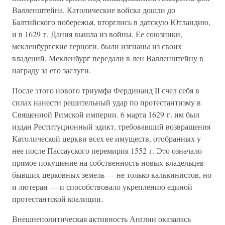
Валленштейна. Католические войска дошли до
Балтийского побережья, вторглись в датскую Ютландию,
и в 1629 г. Дания вышла из войны. Ее союзники,
мекленбургские герцоги, были изгнаны из своих
владений, Мекленбург передали в лен Валленштейну в
награду за его заслуги.
После этого нового триумфа Фердинанд II счел себя в
силах нанести решительный удар по протестантизму в
Священной Римской империи. 6 марта 1629 г. им был
издан Реституционный эдикт, требовавший возвращения
Католической церкви всех ее имуществ, отобранных у
нее после Пассауского перемирия 1552 г. Это означало
прямое покушение на собственность новых владельцев
бывших церковных земель — не только кальвинистов, но
и лютеран — и способствовало укреплению единой
протестантской коалиции.
Внешнеполитическая активность Англии оказалась