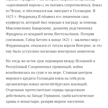
«однозимний король»), не пытаясь сопротивляться, бежал
из Чехии, и обосновался как эмигрант в Голландии. В
1623 г. Фердинанд II объявил его лишенным сана
курфюрста, который был передан в награду за помощь
Максимилиану Баварскому, дальнему родственнику
Фридриха из младшей ветви Виттельсбахов. Потеряв
союзников, Габор Бетлен в конце 1621 г. заключил мир с
Фердинандом, отказался от титула короля Венгрии; за это
ему было уступлено несколько венгерских комитатов.
Но тогда же истек срок перемирия между Испанией и
Республикой Соединенных провинций, война
возобновилась на суше и на море. Ставшая центром
мирового кредита Голландия взяла на себя роль
организатора новых антигабсбургских коалиций.
Отдельные протестантские отряды продолжали
действовать на Западе Германии, грабя католические
храмы и монастыри, разоряя мирное население.