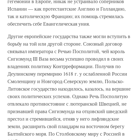
гегемонии в Европе, никак не устраивало соперников
Испании — как протестантские Англию и Голландию,
так и католическую Францию; их помощь стремилась
обеспечить себе Евангелическая уния.
Другие европейские государства также могли вступить в
борьбу на той или другой стороне. Союзный договор
связывал императора с Речью Посполитой, чей король
Сигизмунд III Ваза весьма успешно проводил в своих
владениях политику Контрреформации. Получив по
Деулинскому перемирию 1618 г. у ослабленной России
Смоленщину и Новгород-Северскую землю, Польско-
Литовское государство находилось, казалось, на вершине
своих политических успехов. Однако Речь Посполитую
отвлекало противостояние с лютеранской Швецией, не
признавшей права Сигизмунда на отцовский шведский
престол и стремившейся, отняв у него лифляндские
земли, расширить свой плацдарм на восточном берегу
Балтийского моря. По Столбовскому миру с Россией в