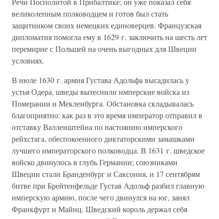
Речи Посполитой в Прибалтике; он уже показал себя
великолепным полководцем и готов был стать
защитником своих немецких единоверцев. Французская
дипломатия помогла ему в 1629 г. заключить на шесть лет
перемирие с Польшей на очень выгодных для Швеции
условиях.
В июле 1630 г. армия Густава Адольфа высадилась у
устья Одера, шведы вытеснили имперские войска из
Померании и Мекленбурга. Обстановка складывалась
благоприятно: как раз в это время император отправил в
отставку Валленштейна по настоянию имперского
рейхстага, обеспокоенного диктаторскими замашками
лучшего императорского полководца. В 1631 г. шведское
войско двинулось в глубь Германии; союзниками
Швеции стали Бранденбург и Саксония, и 17 сентябрям
битве при Брейтенфельде Густав Адольф разбил главную
имперскую армию, после чего двинулся на юг, занял
Франкфурт и Майнц. Шведский король держал себя