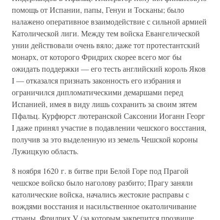
помощь от Испании, папы, Генуи и Тосканы; было
налажено оперативное взаимодействие с сильной армией
Католической лиги. Между тем войска Евангелической
унии действовали очень вяло; даже тот протестантский
монарх, от которого Фридрих скорее всего мог бы
ожидать поддержки — его тесть английский король Яков
I — отказался признать законность его избрания и
ограничился дипломатическими демаршами перед
Испанией, имея в виду лишь сохранить за своим зятем
Пфальц. Курфюрст лютеранской Саксонии Иоганн Георг
I даже принял участие в подавлении чешского восстания,
получив за это выделенную из земель Чешской короны
Лужицкую область.
8 ноября 1620 г. в битве при Белой Горе под Прагой
чешское войско было наголову разбито; Прагу заняли
католические войска, начались жестокие расправы с
вождями восстания и насильственное окатоличивание
страны. Фридрих V (за которым закрепится прозвище