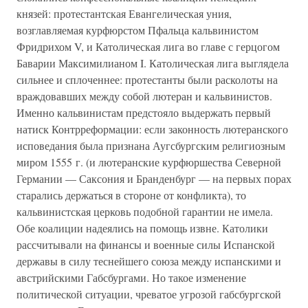
князей: протестантская Евангелическая уния,
возглавляемая курфюрстом Пфальца кальвинистом
Фридрихом V, и Католическая лига во главе с герцогом
Баварии Максимилианом I. Католическая лига выглядела
сильнее и сплоченнее: протестанты были расколоты на
враждовавших между собой лютеран и кальвинистов.
Именно кальвинистам предстояло выдержать первый
натиск Контрреформации: если законность лютеранского
исповедания была признана Аугсбургским религиозным
миром 1555 г. (и лютеранские курфюршества Северной
Германии — Саксония и Бранденбург — на первых порах
старались держаться в стороне от конфликта), то
кальвинистская церковь подобной гарантии не имела.
Обе коалиции надеялись на помощь извне. Католики
рассчитывали на финансы и военные силы Испанской
державы в силу теснейшего союза между испанскими и
австрийскими Габсбургами. Но такое изменение
политической ситуации, чреватое угрозой габсбургской