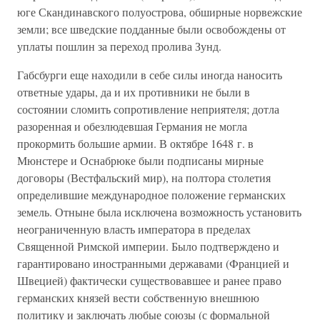
юге Скандинавского полуострова, обширные норвежские
земли; все шведские подданные были освобождены от
уплаты пошлин за переход пролива Зунд.
Габсбурги еще находили в себе силы иногда наносить
ответные удары, да и их противники не были в
состоянии сломить сопротивление неприятеля; дотла
разоренная и обезлюдевшая Германия не могла
прокормить большие армии. В октябре 1648 г. в
Мюнстере и Оснабрюке были подписаны мирные
договоры (Вестфальский мир), на полтора столетия
определившие международное положение германских
земель. Отныне была исключена возможность установить
неограниченную власть императора в пределах
Священной Римской империи. Было подтверждено и
гарантировано иностранными державами (Францией и
Швецией) фактически существовавшее и ранее право
германских князей вести собственную внешнюю
политику и заключать любые союзы (с формальной