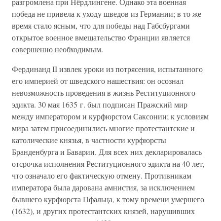
разгромлена при Нёрдлингене. Однако эта военная
победа не привела к уходу шведов из Германии; в то же
время стало ясным, что для победы над Габсбургами
открытое военное вмешательство Франции является
совершенно необходимым.
Фердинанд II извлек уроки из потрясения, испытанного
его империей от шведского нашествия: он осознал
невозможность проведения в жизнь Реституционного
эдикта. 30 мая 1635 г. был подписан Пражский мир
между императором и курфюрстом Саксонии; к условиям
мира затем присоединились многие протестантские и
католические князья, в частности курфюрсты
Бранденбурга и Баварии. Для всех них декларировалась
отсрочка исполнения Реституционного эдикта на 40 лет,
что означало его фактическую отмену. Противникам
императора была дарована амнистия, за исключением
бывшего курфюрста Пфальца, к тому времени умершего
(1632), и других протестантских князей, нарушивших