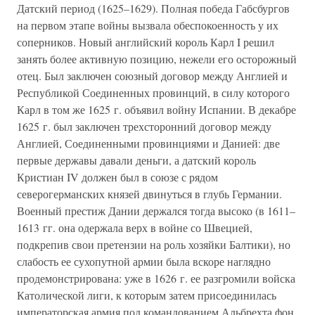
Датский период (1625–1629). Полная победа Габсбургов
на первом этапе войны вызвала обеспокоенность у их
соперников. Новый английский король Карл I решил
занять более активную позицию, нежели его осторожный
отец. Был заключен союзный договор между Англией и
Республикой Соединенных провинций, в силу которого
Карл в том же 1625 г. объявил войну Испании. В декабре
1625 г. был заключен трехсторонний договор между
Англией, Соединенными провинциями и Данией: две
первые державы давали деньги, а датский король
Кристиан IV должен был в союзе с рядом
северогерманских князей двинуться в глубь Германии.
Военный престиж Дании держался тогда высоко (в 1611–
1613 гг. она одержала верх в войне со Швецией,
подкрепив свои претензии на роль хозяйки Балтики), но
слабость ее сухопутной армии была вскоре наглядно
продемонстрирована: уже в 1626 г. ее разгромили войска
Католической лиги, к которым затем присоединилась
императорская армия под командованием Альбрехта фон