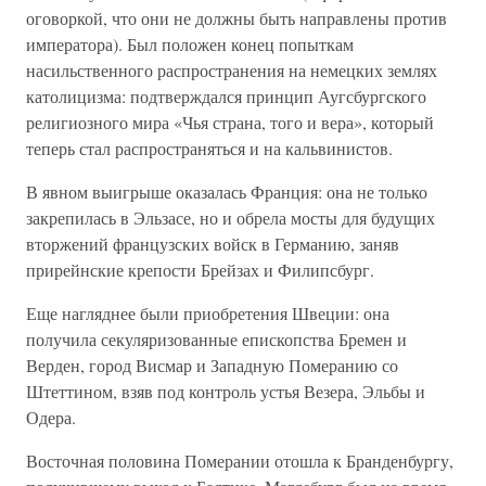
оговоркой, что они не должны быть направлены против
императора). Был положен конец попыткам
насильственного распространения на немецких землях
католицизма: подтверждался принцип Аугсбургского
религиозного мира «Чья страна, того и вера», который
теперь стал распространяться и на кальвинистов.
В явном выигрыше оказалась Франция: она не только
закрепилась в Эльзасе, но и обрела мосты для будущих
вторжений французских войск в Германию, заняв
прирейнские крепости Брейзах и Филипсбург.
Еще нагляднее были приобретения Швеции: она
получила секуляризованные епископства Бремен и
Верден, город Висмар и Западную Померанию со
Штеттином, взяв под контроль устья Везера, Эльбы и
Одера.
Восточная половина Померании отошла к Бранденбургу,