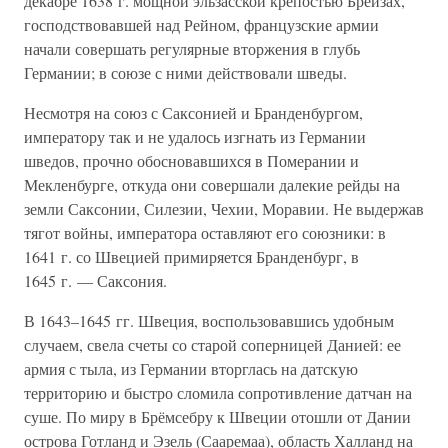
декабре 1638 г. мощной эльзасской крепостью Брейзах,
господствовавшей над Рейном, французские армии
начали совершать регулярные вторжения в глубь
Германии; в союзе с ними действовали шведы.
Несмотря на союз с Саксонией и Бранденбургом,
императору так и не удалось изгнать из Германии
шведов, прочно обосновавшихся в Померании и
Мекленбурге, откуда они совершали далекие рейды на
земли Саксонии, Силезии, Чехии, Моравии. Не выдержав
тягот войны, императора оставляют его союзники: в
1641 г. со Швецией примиряется Бранденбург, в
1645 г. — Саксония.
В 1643–1645 гг. Швеция, воспользовавшись удобным
случаем, свела счеты со старой соперницей Данией: ее
армия с тыла, из Германии вторглась на датскую
территорию и быстро сломила сопротивление датчан на
суше. По миру в Брёмсебру к Швеции отошли от Дании
острова Готланд и Эзель (Сааремаа), область Халланд на