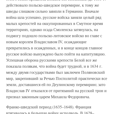
действовало польско-шведское перемирие, к тому же
шведы слишком сильно завязли в Германии. Вначале
война шла успешно, русские войска заняли целый ряд
малых крепостей на оккупированных в Смутное время
территориях, однако осада Смоленска затянулась, на
подмогу подошло польско-литовское войско во главе с
новым королем Владиславом IV, осаждающие
превратились в осажденных, и в конце концов главное
русское войско вынуждено было пойти на капитуляцию.
Успешная оборона русскими крепости Белой все же
показала полякам, что война будет трудной, и в 1634 г.
между двумя государствами был заключен Поляновский
мир, закрепивший за Речью Посполитой практически все
земли, доставшиеся ей по Деулинскому перемирию; зато
Владислав IV отказался от притязаний на русский трон и
признал законным царем Михаила Федоровича.
Франко-шведский период (1635–1648). Франция
втягивалась в большую войну исподволь. В 1628–