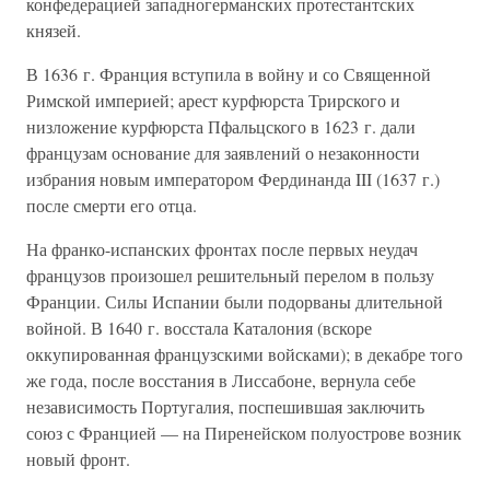
конфедерацией западногерманских протестантских
князей.
В 1636 г. Франция вступила в войну и со Священной
Римской империей; арест курфюрста Трирского и
низложение курфюрста Пфальцского в 1623 г. дали
французам основание для заявлений о незаконности
избрания новым императором Фердинанда III (1637 г.)
после смерти его отца.
На франко-испанских фронтах после первых неудач
французов произошел решительный перелом в пользу
Франции. Силы Испании были подорваны длительной
войной. В 1640 г. восстала Каталония (вскоре
оккупированная французскими войсками); в декабре того
же года, после восстания в Лиссабоне, вернула себе
независимость Португалия, поспешившая заключить
союз с Францией — на Пиренейском полуострове возник
новый фронт.