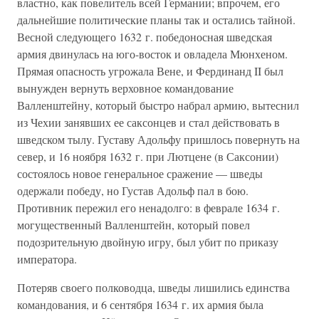
властно, как повелитель всей Германии; впрочем, его
дальнейшие политические планы так и остались тайной.
Весной следующего 1632 г. победоносная шведская
армия двинулась на юго-восток и овладела Мюнхеном.
Прямая опасность угрожала Вене, и Фердинанд II был
вынужден вернуть верховное командование
Валленштейну, который быстро набрал армию, вытеснил
из Чехии занявших ее саксонцев и стал действовать в
шведском тылу. Густаву Адольфу пришлось повернуть на
север, и 16 ноября 1632 г. при Лютцене (в Саксонии)
состоялось новое генеральное сражение — шведы
одержали победу, но Густав Адольф пал в бою.
Противник пережил его ненадолго: в феврале 1634 г.
могущественный Валленштейн, который повел
подозрительную двойную игру, был убит по приказу
императора.
Потеряв своего полководца, шведы лишились единства
командования, и 6 сентября 1634 г. их армия была