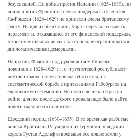
безуспешной. Ни война против Испании (1625–1630), ни
война против Франции с целью поддержать гугенотов
Ла-Рошели (1626–1629) не принесли славы британскому
флоту. Выйдя из обеих войн, Карл I перестал созывать
парламент и, отказавшись от его финансовой поддержки,
в континентальных делах стал поневоле ограничиваться
дипломатическими демаршами.
Напротив, Франция под руководством Ришелье,
покончив в 1628–1629 гг. с «гугенотской республикой»
внутри страны, почувствовала себя готовой к
систематической борьбе с притязаниями Габсбургов на
европейскую гегемонию. Но пока еще не к открытой
войне, для нее после датского провала надо было найти
нового главного исполнителя.
Шведский период (1630–1635). В то время как разбитые
войска Кристиана IV уходили из Германии, шведский
король Густав Адольф отвоевывал все новые земли у