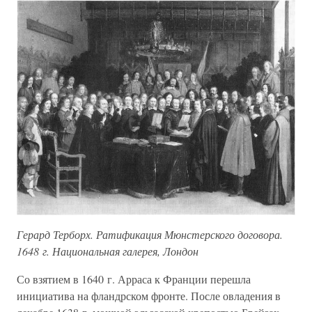
Герард Терборх. Ратификация Мюнстерского договора.
1648 г. Национальная галерея, Лондон
Со взятием в 1640 г. Арраса к Франции перешла
инициатива на фландрском фронте. После овладения в