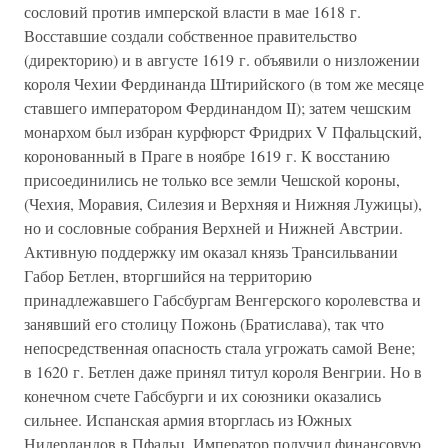
сословий против имперской власти в мае 1618 г.
Восставшие создали собственное правительство
(директорию) и в августе 1619 г. объявили о низложении
короля Чехии Фердинанда Штирийского (в том же месяце
ставшего императором Фердинандом II); затем чешским
монархом был избран курфюрст Фридрих V Пфальцский,
коронованный в Праге в ноябре 1619 г. К восстанию
присоединились не только все земли Чешской короны,
(Чехия, Моравия, Силезия и Верхняя и Нижняя Лужицы),
но и сословные собрания Верхней и Нижней Австрии.
Активную поддержку им оказал князь Трансильвании
Габор Бетлен, вторгшийся на территорию
принадлежавшего Габсбургам Венгерского королевства и
занявший его столицу Пожонь (Братислава), так что
непосредственная опасность стала угрожать самой Вене;
в 1620 г. Бетлен даже принял титул короля Венгрии. Но в
конечном счете Габсбурги и их союзники оказались
сильнее. Испанская армия вторглась из Южных
Нидерландов в Пфальц. Император получил финансовую