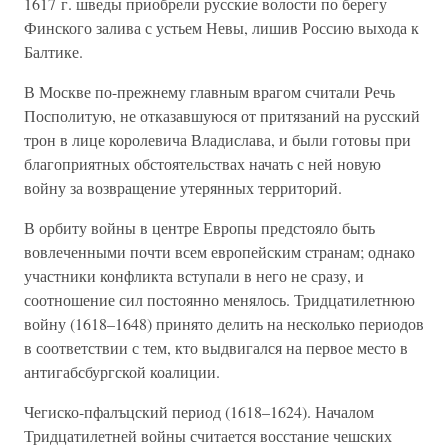
1617 г. шведы приобрели русские волости по берегу
Финского залива с устьем Невы, лишив Россию выхода к
Балтике.
В Москве по-прежнему главным врагом считали Речь
Посполитую, не отказавшуюся от притязаний на русский
трон в лице королевича Владислава, и были готовы при
благоприятных обстоятельствах начать с ней новую
войну за возвращение утерянных территорий.
В орбиту войны в центре Европы предстояло быть
вовлеченными почти всем европейским странам; однако
участники конфликта вступали в него не сразу, и
соотношение сил постоянно менялось. Тридцатилетнюю
войну (1618–1648) принято делить на несколько периодов
в соответствии с тем, кто выдвигался на первое место в
антигабсбургской коалиции.
Чегиско-пфалъцский период (1618–1624). Началом
Тридцатилетней войны считается восстание чешских