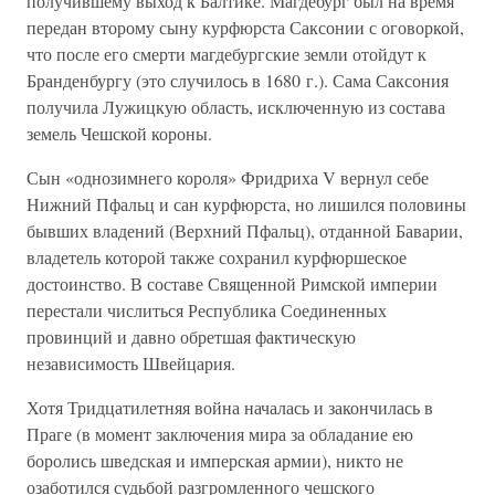
получившему выход к Балтике. Магдебург был на время
передан второму сыну курфюрста Саксонии с оговоркой,
что после его смерти магдебургские земли отойдут к
Бранденбургу (это случилось в 1680 г.). Сама Саксония
получила Лужицкую область, исключенную из состава
земель Чешской короны.
Сын «однозимнего короля» Фридриха V вернул себе
Нижний Пфальц и сан курфюрста, но лишился половины
бывших владений (Верхний Пфальц), отданной Баварии,
владетель которой также сохранил курфюршеское
достоинство. В составе Священной Римской империи
перестали числиться Республика Соединенных
провинций и давно обретшая фактическую
независимость Швейцария.
Хотя Тридцатилетняя война началась и закончилась в
Праге (в момент заключения мира за обладание ею
боролись шведская и имперская армии), никто не
озаботился судьбой разгромленного чешского