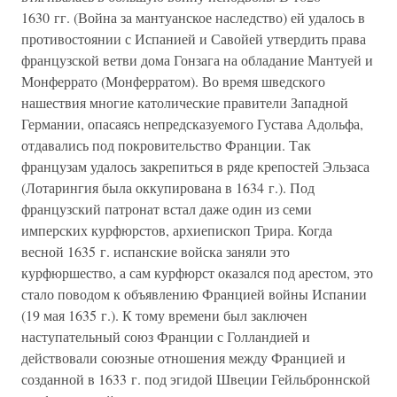
1630 гг. (Война за мантуанское наследство) ей удалось в
противостоянии с Испанией и Савойей утвердить права
французской ветви дома Гонзага на обладание Мантуей и
Монферрато (Монферратом). Во время шведского
нашествия многие католические правители Западной
Германии, опасаясь непредсказуемого Густава Адольфа,
отдавались под покровительство Франции. Так
французам удалось закрепиться в ряде крепостей Эльзаса
(Лотарингия была оккупирована в 1634 г.). Под
французский патронат встал даже один из семи
имперских курфюрстов, архиепископ Трира. Когда
весной 1635 г. испанские войска заняли это
курфюршество, а сам курфюрст оказался под арестом, это
стало поводом к объявлению Францией войны Испании
(19 мая 1635 г.). К тому времени был заключен
наступательный союз Франции с Голландией и
действовали союзные отношения между Францией и
созданной в 1633 г. под эгидой Швеции Гейльброннской