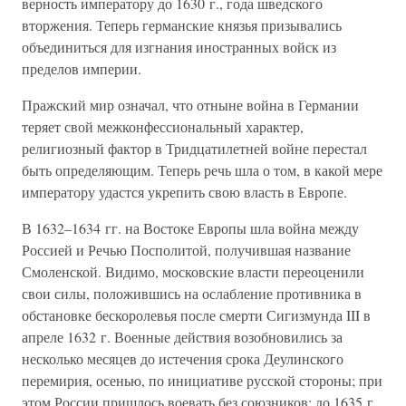
верность императору до 1630 г., года шведского
вторжения. Теперь германские князья призывались
объединиться для изгнания иностранных войск из
пределов империи.
Пражский мир означал, что отныне война в Германии
теряет свой межконфессиональный характер,
религиозный фактор в Тридцатилетней войне перестал
быть определяющим. Теперь речь шла о том, в какой мере
императору удастся укрепить свою власть в Европе.
В 1632–1634 гг. на Востоке Европы шла война между
Россией и Речью Посполитой, получившая название
Смоленской. Видимо, московские власти переоценили
свои силы, положившись на ослабление противника в
обстановке бескоролевья после смерти Сигизмунда III в
апреле 1632 г. Военные действия возобновились за
несколько месяцев до истечения срока Деулинского
перемирия, осенью, по инициативе русской стороны; при
этом России пришлось воевать без союзников: до 1635 г.