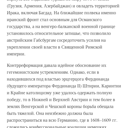
(Грузия, Армения, Азербайджан) и овладеть территорией
Ирака, включая Багдад. На ближайшие полвека именно
иранский фронт стал основным для Османского
государства, а на венгеро-балканской военной границе
установилось относительное затишье, что позволило
австрийским Габсбургам сосредоточить усилия на
укреплении своей власти в Священной Римской
империи.
Контрреформация давала идейное обоснование их
гегемонистским устремлениям. Однако, если в
находившихся под властью эрцгерцога Фердинанда
(будущего императора Фердинанда ІІ) Штирии, Каринтии
и Крайне католицизму уже удалось одержать полную
победу, то в Нижней и Верхней Австрии и тем более в
землях Венгерской и Чешской короны борьба обещала
быть тяжелой. Она неизбежно должна была
распространиться на всю Германию, где в 1608–1609 гг.
сложились конфессиональные коалиции немецких