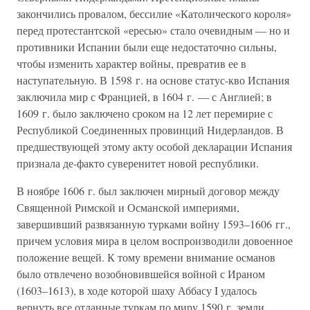
закончились провалом, бессилие «Католического короля»
перед протестантской «ересью» стало очевидным — но и
противники Испании были еще недостаточно сильны,
чтобы изменить характер войны, превратив ее в
наступательную. В 1598 г. на основе статус-кво Испания
заключила мир с Францией, в 1604 г. — с Англией; в
1609 г. было заключено сроком на 12 лет перемирие с
Республикой Соединенных провинций Нидерландов. В
предшествующей этому акту особой декларации Испания
признала де-факто суверенитет новой республики.
В ноябре 1606 г. был заключен мирный договор между
Священной Римской и Османской империями,
завершивший развязанную турками войну 1593–1606 гг.,
причем условия мира в целом воспроизводили довоенное
положение вещей. К тому времени внимание османов
было отвлечено возобновившейся войной с Ираном
(1603–1613), в ходе которой шаху Аббасу I удалось
вернуть все отданные туркам по миру 1590 г. земли