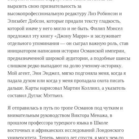
выразить свою признательность за
высокопрофессиональную редактуру Лиз Робинсон и
Элизабет Добсон, которые придали тексту гладкость,
которой иначе у него могло и не быть. Филип Мэнсел
предложил эту книгу «Джону Марри» и заслуживает
отдельного упоминания — он сыграл важную роль, став
инициатором написания истории Османской империи,
предназначенной широкой аудитории, а подобные шансы
слишком редко выпадают на долю ученому-историку.
Мой агент, Энн Энджел, мягко подгоняла меня, когда я
падала духом или когда у меня пропадала охота писать
дальше. Карты нарисовал Мартин Коллинз, а указатель
составил Дуглас Мэттьюз.
Я отправилась в путь по тропе Османов под чутким и
внимательным руководством Виктора Менажа, в
прошлом профессора турецкого языка в Школе
восточных и африканских исследований Лондонского
университета. Теперь, много лет спустя, я могу чем-то