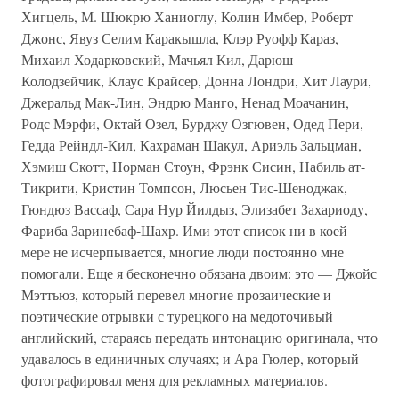
Хигцель, М. Шюкрю Ханиоглу, Колин Имбер, Роберт
Джонс, Явуз Селим Каракышла, Клэр Руофф Караз,
Михаил Ходарковский, Мачьял Кил, Дарюш
Колодзейчик, Клаус Крайсер, Донна Лондри, Хит Лаури,
Джеральд Мак-Лин, Эндрю Манго, Ненад Моачанин,
Родс Мэрфи, Октай Озел, Бурджу Озгювен, Одед Пери,
Гедда Рейндл-Кил, Кахраман Шакул, Ариэль Зальцман,
Хэмиш Скотт, Норман Стоун, Фрэнк Сисин, Набиль ат-
Тикрити, Кристин Томпсон, Люсьен Тис-Шеноджак,
Гюндюз Вассаф, Сара Нур Йилдыз, Элизабет Захариоду,
Фариба Заринебаф-Шахр. Ими этот список ни в коей
мере не исчерпывается, многие люди постоянно мне
помогали. Еще я бесконечно обязана двоим: это — Джойс
Мэттьюз, который перевел многие прозаические и
поэтические отрывки с турецкого на медоточивый
английский, стараясь передать интонацию оригинала, что
удавалось в единичных случаях; и Ара Гюлер, который
фотографировал меня для рекламных материалов.