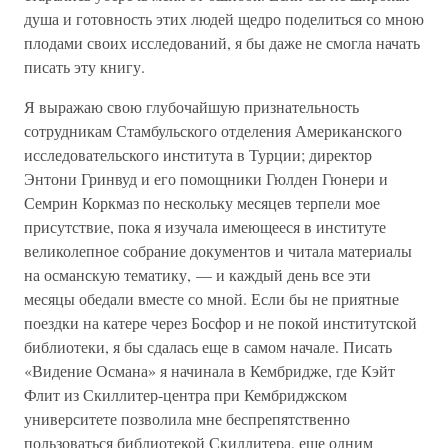
душа и готовность этих людей щедро поделиться со мною
плодами своих исследований, я бы даже не смогла начать
писать эту книгу.
Я выражаю свою глубочайшую признательность
сотрудникам Стамбульского отделения Американского
исследовательского института в Турции; директор
Энтони Гринвуд и его помощники Гюлден Гюнери и
Семрин Коркмаз по нескольку месяцев терпели мое
присутствие, пока я изучала имеющееся в институте
великолепное собрание документов и читала материалы
на османскую тематику, — и каждый день все эти
месяцы обедали вместе со мной. Если бы не приятные
поездки на катере через Босфор и не покой институтской
библиотеки, я бы сдалась еще в самом начале. Писать
«Видение Османа» я начинала в Кембридже, где Кэйт
Флит из Скиллитер-центра при Кембриджском
университете позволила мне беспрепятственно
пользоваться библиотекой Скиллитера, еще одним