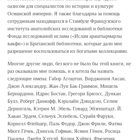
оазисом для специалистов по истории и культуре
Османской империи. Я также благодарна за помощь
сотрудникам находящихся в Стамбуле Французского
института анатолийских исследований и библиотеки
Фонда исследований ислама («Ислам араштырмарлы
вакфи») и Британской библиотеки, которые дали мне
разрешение воспользоваться их богатыми коллекциями.
Многие другие люди, без кого не было бы этой книги, не
раз оказывали мне помошь, и я хотела бы назвать
следующие имена: Габор Агоштон, Вирджиния Аксан,
Джон Александер, Жан-Луи Бак-Граммон, Мишель
Бернардини, Идрис Бостан, Грегори Брюэсс, Дункан
Булл, Роберт Данкофф, Кэролайн Дэвидсон, Селим
Дерингиль, Кэтрин М. Эбель, Говард Эйзенштадт, Й.
Хакан Эрдем, Сельчук Эсенбель, Сурайя Фаруки,
Корнелл Флейшер, Паль Фодор, Джон Фрили, Фатма
Мюге Гёчек, Дэниэль Гофман, Ясмин Гёнен, Росица
Градева, Джейн Хэтуэй, Колин Хэйвуд, Фредерик