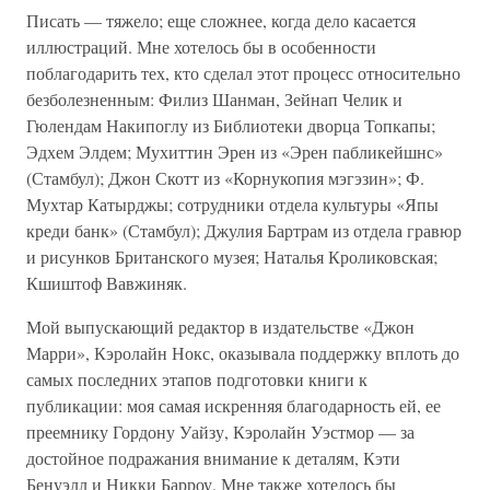
Писать — тяжело; еще сложнее, когда дело касается
иллюстраций. Мне хотелось бы в особенности
поблагодарить тех, кто сделал этот процесс относительно
безболезненным: Филиз Шанман, Зейнап Челик и
Гюлендам Накипоглу из Библиотеки дворца Топкапы;
Эдхем Элдем; Мухиттин Эрен из «Эрен пабликейшнс»
(Стамбул); Джон Скотт из «Корнукопия мэгэзин»; Ф.
Мухтар Катырджы; сотрудники отдела культуры «Япы
креди банк» (Стамбул); Джулия Бартрам из отдела гравюр
и рисунков Британского музея; Наталья Кроликовская;
Кшиштоф Вавжиняк.
Мой выпускающий редактор в издательстве «Джон
Марри», Кэролайн Нокс, оказывала поддержку вплоть до
самых последних этапов подготовки книги к
публикации: моя самая искренняя благодарность ей, ее
преемнику Гордону Уайзу, Кэролайн Уэстмор — за
достойное подражания внимание к деталям, Кэти
Бенуэлл и Никки Барроу. Мне также хотелось бы