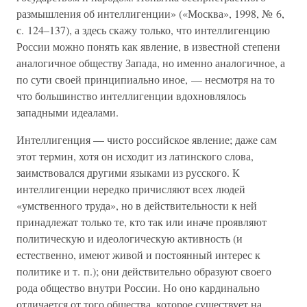
размышления об интеллигенции» («Москва», 1998, № 6,
с. 124–137), а здесь скажу только, что интеллигенцию
России можно понять как явление, в известной степени
аналогичное обществу Запада, но именно аналогичное, а
по сути своей принципиально иное, — несмотря на то
что большинство интеллигенции вдохновлялось
западными идеалами.
Интеллигенция — чисто российское явление; даже сам
этот термин, хотя он исходит из латинского слова,
заимствовался другими языками из русского. К
интеллигенции нередко причисляют всех людей
«умственного труда», но в действительности к ней
принадлежат только те, кто так или иначе проявляют
политическую и идеологическую активность (и
естественно, имеют живой и постоянный интерес к
политике и т. п.); они действительно образуют своего
рода общество внутри России. Но оно кардинально
отличается от того общества, которое существует на