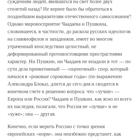
суждениям людей, явившихся на свет более двух
столетий назад? Не вернее было бы обратиться к
позднейшим выразителям отечественного самосознания?
Однако мировосприятие Чаадаева и Пушкина,
сложившееся, в частности, до раскола русских идеологов
на славянофилов и западников, имеет во многом
утраченный впоследствии целостный, не
деформированный противостоящими пристрастиями
характер. Ни Пушкин, ни Чаадаев не впадали в тот — по
сути дела примитивный — «оценочный» спор, который
начался в «роковые сороковые годы» (по выражению
Александра Блока), длится до сего дня и сводится в
конечном счете к решению вопроса: что «лучше» —
Европа или Россия? Чаадаев и Пушкин, как ясно из всего
их наследия, полагали, что Россия не «лучше» и не
«хуже»; она — другая.
Конечно, если мерить Россию с точки зрения
европейских «норм», она неизбежно предстанет, как