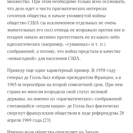
множество. При этом необходимо только ясно осознавать,
что дело идет о чисто прагматических интересах
сочленов общества; в начале упомянутой войны
общество США (за исключением отдельных не очень
значительных его сил) отнюдь не возражало против нее и
позднее начало активно протестовать не из каких-либо
идеологических (например, «гуманных» и т. п.)
соображений, а потому, что война предстала в качестве
«невыгодной» для населения США.
Приведу еще один характерный пример. В 1958 году
генерал де Голль был избран президентом Франции, а в
1965-м переизбран на второй семилетний срок. При нем
страна во многом возродила свой статус великой
державы, но именно из «прагматических» соображений
считавшийся «отцом нации» де Голль был фактически
свергнут французским обществом в ходе референдума 28
апреля 1969 года.[23]
Именно воля общества определяет на Западе