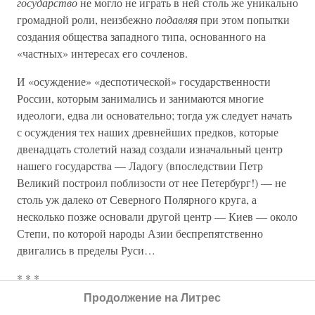
государство
не могло не играть в ней столь же уникально
громадной роли, неизбежно
подавляя
при этом попытки
создания общества западного типа, основанного на
«частных» интересах его сочленов.
И «осуждение» «деспотической» государственности
России, которым занимались и занимаются многие
идеологи, едва ли основательно; тогда уж следует начать
с осуждения тех наших древнейших предков, которые
двенадцать столетий назад создали изначальный центр
нашего государства — Ладогу (впоследствии Петр
Великий построил поблизости от нее Петербург!) — не
столь уж далеко от Северного Полярного круга, а
несколько позже основали другой центр — Киев — около
Степи, по которой народы Азии беспрепятственно
двигались в пределы Руси…
* * *
Продолжение на Литрес
Как представляется, «осуждать» исключительную роль