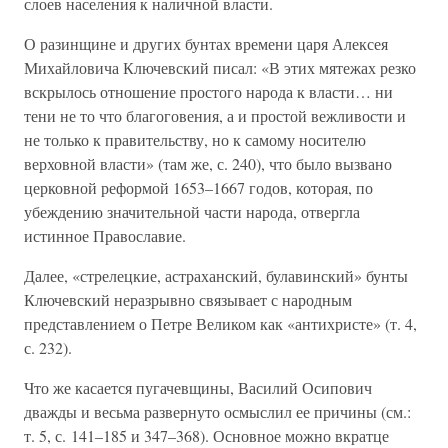
слоев населения к наличной власти.
О разинщине и других бунтах времени царя Алексея
Михайловича Ключевский писал: «В этих мятежах резко
вскрылось отношение простого народа к власти… ни
тени не то что благоговения, а и простой вежливости и
не только к правительству, но к самому носителю
верховной власти» (там же, с. 240), что было вызвано
церковной реформой 1653–1667 годов, которая, по
убеждению значительной части народа, отвергла
истинное Православие.
Далее, «стрелецкие, астраханский, булавинский» бунты
Ключевский неразрывно связывает с народным
представлением о Петре Великом как «антихристе» (т. 4,
с. 232).
Что же касается пугачевщины, Василий Осипович
дважды и весьма развернуто осмыслил ее причины (см.:
т. 5, с. 141–185 и 347–368). Основное можно вкратце