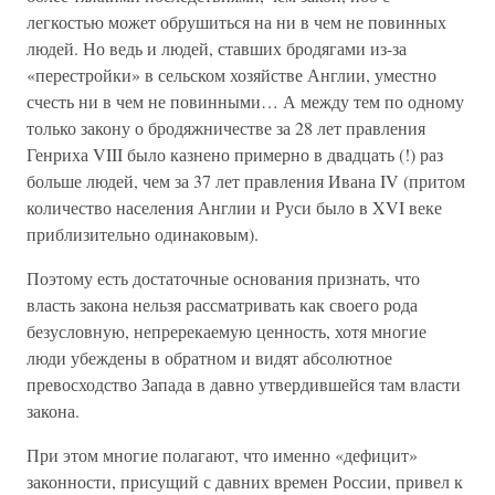
легкостью может обрушиться на ни в чем не повинных
людей. Но ведь и людей, ставших бродягами из-за
«перестройки» в сельском хозяйстве Англии, уместно
счесть ни в чем не повинными… А между тем по одному
только закону о бродяжничестве за 28 лет правления
Генриха VIII было казнено примерно в двадцать (!) раз
больше людей, чем за 37 лет правления Ивана IV (притом
количество населения Англии и Руси было в XVI веке
приблизительно одинаковым).
Поэтому есть достаточные основания признать, что
власть закона нельзя рассматривать как своего рода
безусловную, непререкаемую ценность, хотя многие
люди убеждены в обратном и видят абсолютное
превосходство Запада в давно утвердившейся там власти
закона.
При этом многие полагают, что именно «дефицит»
законности, присущий с давних времен России, привел к