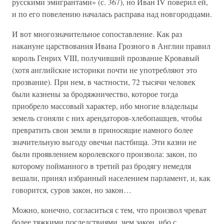
русскими эмигрантами» (с. 367), но Иван IV поверил ей,
и по его повелению началась расправа над новгородцами.
И вот многозначительное сопоставление. Как раз
накануне царствования Ивана Грозного в Англии правил
король Генрих VIII, получивший прозвание Кровавый
(хотя английские историки почти не употребляют это
прозвание). При нем, в частности, 72 тысячи человек
были казнены за бродяжничество, которое тогда
приобрело массовый характер, ибо многие владельцы
земель сгоняли с них арендаторов-хлебопашцев, чтобы
превратить свои земли в приносящие намного более
значительную выгоду овечьи пастбища. Эти казни не
были проявлением королевского произвола: закон, по
которому пойманного в третий раз бродягу немедля
вешали, принял избранный населением парламент, и, как
говорится, суров закон, но закон…
Можно, конечно, согласиться с тем, что произвол чреват
более тяжкими последствиями, чем закон, ибо с