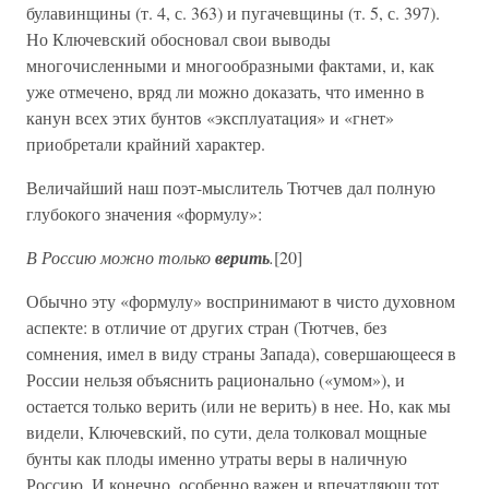
булавинщины (т. 4, с. 363) и пугачевщины (т. 5, с. 397).
Но Ключевский обосновал свои выводы
многочисленными и многообразными фактами, и, как
уже отмечено, вряд ли можно доказать, что именно в
канун всех этих бунтов «эксплуатация» и «гнет»
приобретали крайний характер.
Величайший наш поэт-мыслитель Тютчев дал полную
глубокого значения «формулу»:
В Россию можно только
верить
.
[20]
Обычно эту «формулу» воспринимают в чисто духовном
аспекте: в отличие от других стран (Тютчев, без
сомнения, имел в виду страны Запада), совершающееся в
России нельзя объяснить рационально («умом»), и
остается только верить (или не верить) в нее. Но, как мы
видели, Ключевский, по сути, дела толковал мощные
бунты как плоды именно утраты веры в наличную
Россию. И конечно, особенно важен и впечатляющ тот