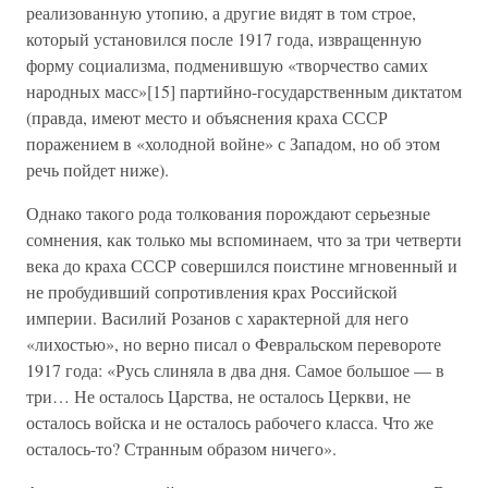
реализованную утопию, а другие видят в том строе,
который установился после 1917 года, извращенную
форму социализма, подменившую «творчество самих
народных масс»[15] партийно-государственным диктатом
(правда, имеют место и объяснения краха СССР
поражением в «холодной войне» с Западом, но об этом
речь пойдет ниже).
Однако такого рода толкования порождают серьезные
сомнения, как только мы вспоминаем, что за три четверти
века до краха СССР совершился поистине мгновенный и
не пробудивший сопротивления крах Российской
империи. Василий Розанов с характерной для него
«лихостью», но верно писал о Февральском перевороте
1917 года: «Русь слиняла в два дня. Самое большое — в
три… Не осталось Царства, не осталось Церкви, не
осталось войска и не осталось рабочего класса. Что же
осталось-то? Странным образом ничего».