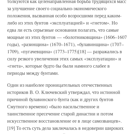
толкуются как целенаправленная борьба трудящихся масс
за улучшение своего социально-экономического
положения, вызванная особо возросшими перед каким-
либо из этих бунтов «эксплуатацией» и «гнетом». Но
едва ли есть серьезные основания полагать, что самые
мощные из этих бунтов — «болотниковщина» (1606–1607
годы), «разинщина» (1670–1671), «булавинщина» (1707–
1709), «пугачевщина» (1773–1775)[18] — разражались в
силу резкого увеличения этих самых «эксплуатации» и
«гнета», которые будто бы были намного слабее в
периоды между бунтами.
Один из наиболее проницательных отечественных
историков В. О. Ключевский утверждал, что истинной
причиной булавинского бунта (как и других бунтов
Смутного времени) «было насильственное и
таинственное пресечение старой династии и потом
искусственное восстановление ее в лице самозванцев».
[19] То есть суть дела заключалась в недоверии широких