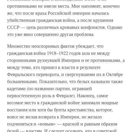
противниками не имели места. Мне напомнят, конечно
же, что после краха Российской империи началась
убийственная гражданская война, а после крушения
СССР — цепь различных кровавых конфликтов. Однако
это уже явно совершенно другая проблема.
Множество неоспоримых фактов убеждает, что
гражданская война 1918–1922 годов шла не между
сторонниками рухнувшей Империи и ее противниками, а
между теми, кто пришел к власти в результате
Февральского переворота, и свергнувшими их в Октябре
большевиками. Показательно, что белых называли также
кадетами (по названию партии, игравшей
первостепенную роль в Феврале). Наконец, самое
весомое место в гражданской войне занимали мощные
восстания или хотя бы бунты крестьянства, которое,
вовсе не желая возврата к Империи, не желало
подчиняться и «новым» — красной и равным образом
белой — властям. И следует осознать, что в советской