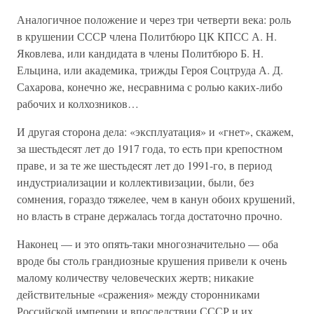
Аналогичное положение и через три четверти века: роль
в крушении СССР члена Политбюро ЦК КПСС А. Н.
Яковлева, или кандидата в члены Политбюро Б. Н.
Ельцина, или академика, трижды Героя Соцтруда А. Д.
Сахарова, конечно же, несравнима с ролью каких-либо
рабочих и колхозников…
И другая сторона дела: «эксплуатация» и «гнет», скажем,
за шестьдесят лет до 1917 года, то есть при крепостном
праве, и за те же шестьдесят лет до 1991-го, в период
индустриализации и коллективизации, были, без
сомнения, гораздо тяжелее, чем в канун обоих крушений,
но власть в стране держалась тогда достаточно прочно.
Наконец — и это опять-таки многозначительно — оба
вроде бы столь грандиозные крушения привели к очень
малому количеству человеческих жертв; никакие
действительные «сражения» между сторонниками
Российской империи и впоследствии СССР и их