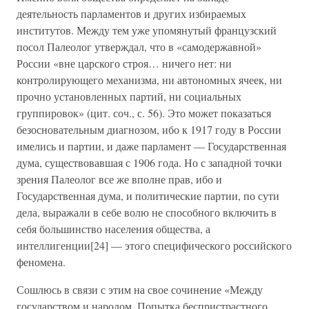
деятельность парламентов и других избираемых
институтов. Между тем уже упомянутый французский
посол Палеолог утверждал, что в «самодержавной»
России «вне царского строя… ничего нет: ни
контролирующего механизма, ни автономных ячеек, ни
прочно установленных партий, ни социальных
группировок» (цит. соч., с. 56). Это может показаться
безосновательным диагнозом, ибо к 1917 году в России
имелись и партии, и даже парламент — Государственная
дума, существовавшая с 1906 года. Но с западной точки
зрения Палеолог все же вполне прав, ибо и
Государственная дума, и политические партии, по сути
дела, выражали в себе волю не способного включить в
себя большинство населения общества, а
интеллигенции[24] — этого специфического российского
феномена.
Сошлюсь в связи с этим на свое сочинение «Между
государством и народом. Попытка беспристрастного