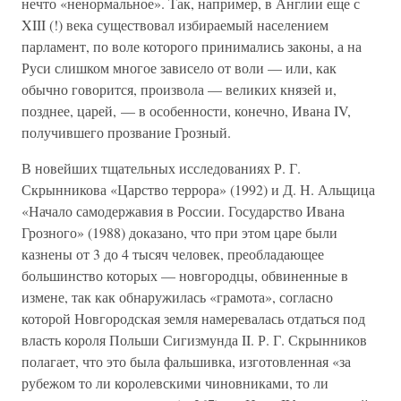
нечто «ненормальное». Так, например, в Англии еще с
XIII (!) века существовал избираемый населением
парламент, по воле которого принимались законы, а на
Руси слишком многое зависело от воли — или, как
обычно говорится, произвола — великих князей и,
позднее, царей, — в особенности, конечно, Ивана IV,
получившего прозвание Грозный.
В новейших тщательных исследованиях Р. Г.
Скрынникова «Царство террора» (1992) и Д. Н. Альщица
«Начало самодержавия в России. Государство Ивана
Грозного» (1988) доказано, что при этом царе были
казнены от 3 до 4 тысяч человек, преобладающее
большинство которых — новгородцы, обвиненные в
измене, так как обнаружилась «грамота», согласно
которой Новгородская земля намеревалась отдаться под
власть короля Польши Сигизмунда II. Р. Г. Скрынников
полагает, что это была фальшивка, изготовленная «за
рубежом то ли королевскими чиновниками, то ли