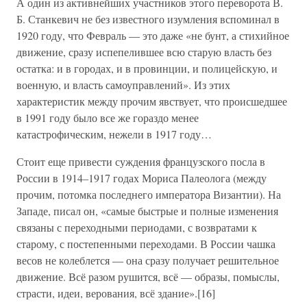
А один из активнейших участников этого переворота В.
Б. Станкевич не без известного изумления вспоминал в
1920 году, что Февраль — это даже «не бунт, а стихийное
движение, сразу испепелившее всю старую власть без
остатка: и в городах, и в провинции, и полицейскую, и
военную, и власть самоуправлений». Из этих
характеристик между прочим явствует, что происшедшее
в 1991 году было все же гораздо менее
катастрофическим, нежели в 1917 году…
Стоит еще привести суждения французского посла в
России в 1914–1917 годах Мориса Палеолога (между
прочим, потомка последнего императора Византии). На
Западе, писал он, «самые быстрые и полные изменения
связаны с переходными периодами, с возвратами к
старому, с постепенными переходами. В России чашка
весов не колеблется — она сразу получает решительное
движение. Всё разом рушится, всё — образы, помыслы,
страсти, идеи, верования, всё здание».[16]