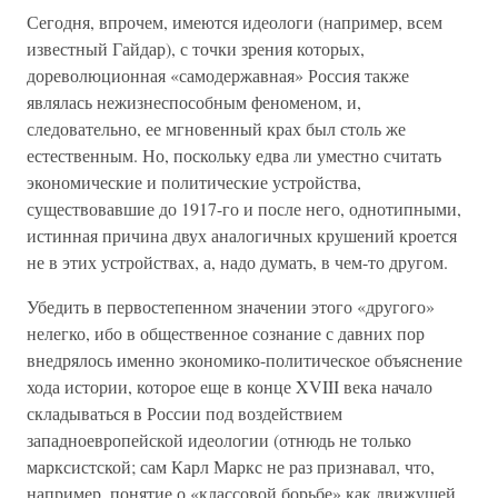
Сегодня, впрочем, имеются идеологи (например, всем
известный Гайдар), с точки зрения которых,
дореволюционная «самодержавная» Россия также
являлась нежизнеспособным феноменом, и,
следовательно, ее мгновенный крах был столь же
естественным. Но, поскольку едва ли уместно считать
экономические и политические устройства,
существовавшие до 1917-го и после него, однотипными,
истинная причина двух аналогичных крушений кроется
не в этих устройствах, а, надо думать, в чем-то другом.
Убедить в первостепенном значении этого «другого»
нелегко, ибо в общественное сознание с давних пор
внедрялось именно экономико-политическое объяснение
хода истории, которое еще в конце XVIII века начало
складываться в России под воздействием
западноевропейской идеологии (отнюдь не только
марксистской; сам Карл Маркс не раз признавал, что,
например, понятие о «классовой борьбе» как движущей