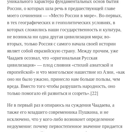
уникального характера фундаментальных основ бытия
России, о которых шла речь в предшествующей главе
моего сочинения — «Место России в мире». Во-первых,
в тех географических и геополитических условиях, в
которых сложились наши государственность и культура,
не возникла ни одна другая цивилизация мира; во-
вторых, только Россия с самого начала своей истории
являет собой евразийскую страну. Между прочим, уже
Чаадаев осознал, что «оригинальная Русская
цивилизация» — плод слияния «стихий азиатской и
европейской» и что монгольское нашествие из Азии, «как
оно ни было ужасно, принесло нам больше пользы, чем
вреда. Вместо того чтобы разрушить народность, оно
только помогало ей развиться и созреть».[22]
Не в первый раз я опираюсь на суждения Чаадаева, а
также его младшего современника Пушкина, и не
исключено, что у кого-либо возникнет определенное
недоумение: почему первостепенное значение придается