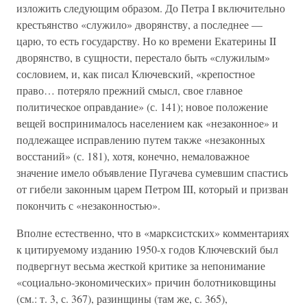
изложить следующим образом. До Петра I включительно
крестьянство «служило» дворянству, а последнее —
царю, то есть государству. Но ко времени Екатерины II
дворянство, в сущности, перестало быть «служилым»
сословием, и, как писал Ключевский, «крепостное
право… потеряло прежний смысл, свое главное
политическое оправдание» (с. 141); новое положение
вещей воспринималось населением как «незаконное» и
подлежащее исправлению путем также «незаконных
восстаний» (с. 181), хотя, конечно, немаловажное
значение имело объявление Пугачева сумевшим спастись
от гибели законным царем Петром III, который и призван
покончить с «незаконностью».
Вполне естественно, что в «марксистских» комментариях
к цитируемому изданию 1950-х годов Ключевский был
подвергнут весьма жесткой критике за непонимание
«социально-экономических» причин болотниковщины
(см.: т. 3, с. 367), разинщины (там же, с. 365),