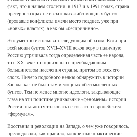
факт, что в нашем столетии, в 1917 и в 1991 годах, страна
претерпела крах не из-за каких-либо мощных бунтов
(кровавые конфликты имели место позднее, уже при
«новых» властях), а как бы «беспричинно».
Это уместно истолковать следующим образом. Если при
всей мощи бунтов XVII–XVIII веков веру в наличную
Россию утрачивала тогда определенная часть ее народа,
то в XX веке это произошло с преобладающим
большинством населения страны, притом во всех его
слоях. Ничего подобного нельзя обнаружить в истории
Запада, как не было там и мощных «бессмысленных»
бунтов. Тем не менее многие идеологи, закрывающие
глаза на эти поистине уникальные «феномены» истории
России, пытаются толковать ее согласно европейским
«формулам».
Восстания и революции на Западе, о чем уже говорилось,
преследовали, как правило, конкретные практические