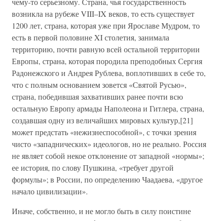
чему-то серьезному. Страна, чья государственность
возникла на рубеже VIII–IX веков, то есть существует
1200 лет, страна, которая уже при Ярославе Мудром, то
есть в первой половине XI столетия, занимала
территорию, почти равную всей остальной территории
Европы, страна, которая породила преподобных Сергия
Радонежского и Андрея Рублева, воплотивших в себе то,
что с полным основанием зовется «Святой Русью»,
страна, победившая захвативших ранее почти всю
остальную Европу армады Наполеона и Гитлера, страна,
создавшая одну из величайших мировых культур,[21]
может предстать «нежизнеспособной», с точки зрения
чисто «западнических» идеологов, но не реально. Россия
не являет собой некое отклонение от западной «нормы»;
ее история, по слову Пушкина, «требует другой
формулы»; в России, по определению Чаадаева, «другое
начало цивилизации».
Иначе, собственно, и не могло быть в силу поистине