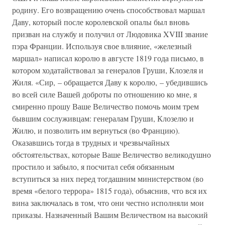
родину. Его возвращению очень способствовал маршал
Даву, который после королевской опалы был вновь
призван на службу и получил от Людовика XVIII звание
пэра Франции. Используя свое влияние, «железный
маршал» написал королю в августе 1819 года письмо, в
котором ходатайствовал за генералов Груши, Клозеля и
Жиля. «Сир, – обращается Даву к королю, – убедившись
во всей силе Вашей доброты по отношению ко мне, я
смиренно прошу Ваше Величество помочь моим трем
бывшим сослуживцам: генералам Груши, Клозелю и
Жилю, и позволить им вернуться (во Францию).
Оказавшись тогда в трудных и чрезвычайных
обстоятельствах, которые Ваше Величество великодушно
простило и забыло, я посчитал себя обязанным
вступиться за них перед тогдашним министерством (во
время «белого террора» 1815 года), объяснив, что вся их
вина заключалась в том, что они честно исполняли мои
приказы. Назначенный Вашим Величеством на высокий