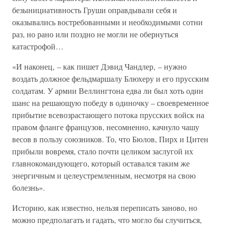
безынициативность Груши оправдывали себя и
оказывались востребованными и необходимыми сотни
раз, но рано или поздно не могли не обернуться
катастрофой…
«И наконец, – как пишет Дэвид Чандлер, – нужно
воздать должное фельдмаршалу Блюхеру и его прусским
солдатам. У армии Веллингтона едва ли был хоть один
шанс на решающую победу в одиночку – своевременное
прибытие всевозрастающего потока прусских войск на
правом фланге французов, несомненно, качнуло чашу
весов в пользу союзников. То, что Бюлов, Пирх и Цитен
прибыли вовремя, стало почти целиком заслугой их
главнокомандующего, который оставался таким же
энергичным и целеустремленным, несмотря на свою
болезнь».
Историю, как известно, нельзя переписать заново, но
можно предполагать и гадать, что могло бы случиться,