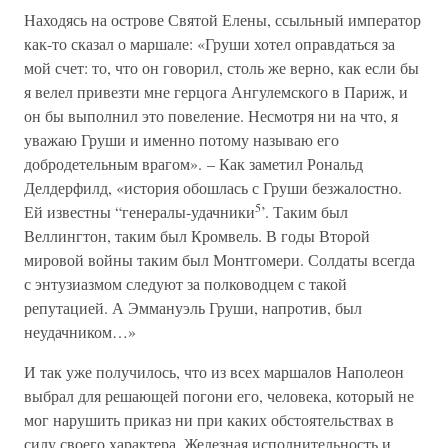
Находясь на острове Святой Елены, ссыльный император
как-то сказал о маршале: «Груши хотел оправдаться за
мой счет: то, что он говорил, столь же верно, как если бы
я велел привезти мне герцога Ангулемского в Париж, и
он бы выполнил это повеление. Несмотря ни на что, я
уважаю Груши и именно потому называю его
добродетельным врагом». – Как заметил Рональд
Делдерфилд, «история обошлась с Груши безжалостно.
5
Ей известны “генералы-удачники
’. Таким был
Веллингтон, таким был Кромвель. В годы Второй
мировой войны таким был Монтгомери. Солдаты всегда
с энтузиазмом следуют за полководцем с такой
репутацией. А Эммануэль Груши, напротив, был
неудачником…»
И так уже получилось, что из всех маршалов Наполеон
выбрал для решающей погони его, человека, который не
мог нарушить приказ ни при каких обстоятельствах в
силу своего характера. Железная исполнительность и