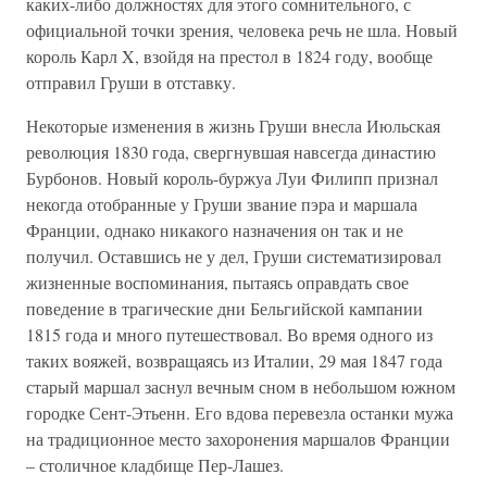
каких-либо должностях для этого сомнительного, с
официальной точки зрения, человека речь не шла. Новый
король Карл X, взойдя на престол в 1824 году, вообще
отправил Груши в отставку.
Некоторые изменения в жизнь Груши внесла Июльская
революция 1830 года, свергнувшая навсегда династию
Бурбонов. Новый король-буржуа Луи Филипп признал
некогда отобранные у Груши звание пэра и маршала
Франции, однако никакого назначения он так и не
получил. Оставшись не у дел, Груши систематизировал
жизненные воспоминания, пытаясь оправдать свое
поведение в трагические дни Бельгийской кампании
1815 года и много путешествовал. Во время одного из
таких вояжей, возвращаясь из Италии, 29 мая 1847 года
старый маршал заснул вечным сном в небольшом южном
городке Сент-Этьенн. Его вдова перевезла останки мужа
на традиционное место захоронения маршалов Франции
– столичное кладбище Пер-Лашез.