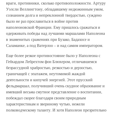
враги, противники, сколько противоположности. Артуру
Уэлсли Веллингтону, обладавшему недюжинным умом,
сознанием долга и непреклонной твердостью, суждено
было не раз прославиться в войне против
наполеоновской Франции. Ему пришлось сражаться и
одерживать победы над лучшими маршалами Наполеона
в знаменитых сражениях при Бузако, Бадахосе и
Саламанке, а под Ватерлоо – и над самим императором.
Еще более резкое противостояние было у Наполеона с
Гебхардом Лебрехтом фон Блюхером, отличавшемся
безрассудной храбростью, резкостью и дерзостью,
граничащей с эпатажем, неутомимой жаждой
деятельности и кипучей энергией. Этот прусский
фельдмаршал, получивший очень скудное образование и
имевший весьма смутное представление о воспитании,
побеждал скорее благодаря своим природным
характеристикам и звериному чутью, нежели
полководческому таланту. И хотя Наполеон презрительно