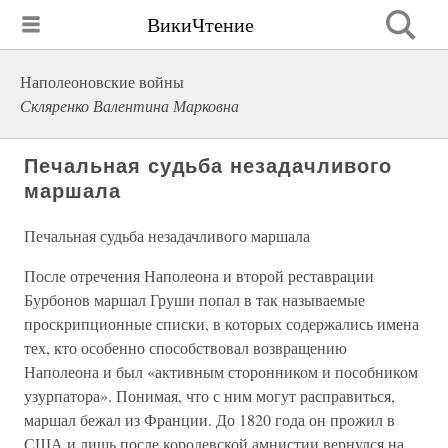
ВикиЧтение
Наполеоновские войны
Скляренко Валентина Марковна
Печальная судьба незадачливого
маршала
Печальная судьба незадачливого маршала
После отречения Наполеона и второй реставрации
Бурбонов маршал Груши попал в так называемые
проскрипционные списки, в которых содержались имена
тех, кто особенно способствовал возвращению
Наполеона и был «активным сторонником и пособником
узурпатора». Понимая, что с ним могут расправиться,
маршал бежал из Франции. До 1820 года он прожил в
США и лишь после королевской амнистии вернулся на