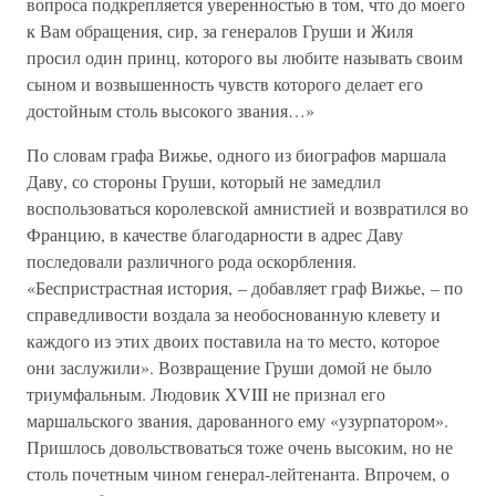
вопроса подкрепляется уверенностью в том, что до моего
к Вам обращения, сир, за генералов Груши и Жиля
просил один принц, которого вы любите называть своим
сыном и возвышенность чувств которого делает его
достойным столь высокого звания…»
По словам графа Вижье, одного из биографов маршала
Даву, со стороны Груши, который не замедлил
воспользоваться королевской амнистией и возвратился во
Францию, в качестве благодарности в адрес Даву
последовали различного рода оскорбления.
«Беспристрастная история, – добавляет граф Вижье, – по
справедливости воздала за необоснованную клевету и
каждого из этих двоих поставила на то место, которое
они заслужили». Возвращение Груши домой не было
триумфальным. Людовик XVIII не признал его
маршальского звания, дарованного ему «узурпатором».
Пришлось довольствоваться тоже очень высоким, но не
столь почетным чином генерал-лейтенанта. Впрочем, о