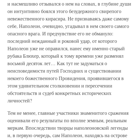
и насмешливо отзывался о нем на словах, в глубине души
он интуитивно боялся этого безудержного свирепого
невежественного кирасира. Не признаваясь даже самому
себе, Наполеон, очевидно, угадывал в нем своего самого
опасного врага. И предчувствие его не обмануло:
последний нежданный и роковой удар, от которого
Наполеон уже не оправился, нанес ему именно старый
рубака Блюхер, который к тому времени уже разменял
восьмой десяток лет… Как тут не задуматься о
неисповедимости путей Господних и существовании
некоего божественного Провидения, проявившегося в
этом удивительном столкновении и пересечении
обстоятельств и судеб конкретных исторических
личностей?
Тем не менее, главные участники знаменитого сражения
оценивали его результаты по вполне земным, реальным
меркам. Впоследствии творцы наполеоновской легенды
и, в первую очередь, сам Наполеон, находясь на острове