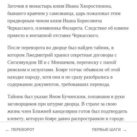
Заточив в монастырь князя Ивана Хворостинина,
бывшего кравчим у самозванца, царь пожаловал этим
придворным чином князя Ивана Борисовича
Черкасского, племянника Филарета. Следствие об измене
привело к внезапной отставке Черкасского.
После переворота во дворце был найден тайник, в
котором Лжедмитрий хранил секретные договоры с
Сигизмундом III и с Мнишеком, переписку с папой
римским и иезуитами. Бояре тотчас объявили об этой
находке народу, хотя они и не сразу разобрались в
содержании документов, требовавших перевода.
Тайник был указан Яном Бучинским, попавшим в руки
заговорщиков при штурме дворца. В страхе за свою
жизнь член Ближней канцелярии готов был подтвердить
клевету, которую бояре давно распространяли в городе.
←
→
«Дмитрий», заявил он, велел выволочь весь московский
ПЕРЕВОРОТ
ПЕРВЫЕ ШАГИ