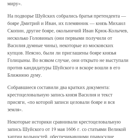
миру».
На подворье Шуйских собрались братья претендента —
бояре Дмитрий и Иван, их племянник — князь Михаил
Скопин, другие бояре, окольничий Иван Крюк-Колычев,
несколько Головиных (они первыми получили от
Василия думные чины), некоторые из московских
купцов. Неясно, были ли приглашены бояре князья
Голицыны. Во всяком случае, они открыто не выступали
против кандидатуры Шуйского и вскоре вошли в его
Ближнюю думу.
Собравшиеся составили два кратких документа:
крестоцеловальную запись князя Василия и текст
присяги, «по которой записи целовали бояре и вся
земля».
Некоторые историки сравнивали крестоцеловальную
запись Шуйского от 19 мая 1606 г. со статьями Великой
хартии вольностей, обеспечивавшими правосудие