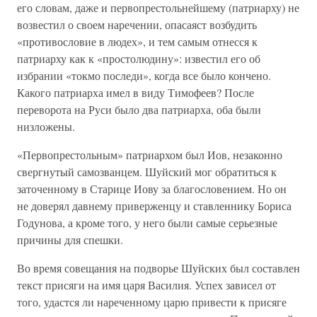
его словам, даже и первопрестольнейшему (патриарху) не
возвестил о своем наречении, опасаяст возбудить
«противословие в людех», и тем самым отнесся к
патриарху как к «простолюдину»: известил его об
избрании «токмо последи», когда все было кончено.
Какого патриарха имел в виду Тимофеев? После
переворота на Руси было два патриарха, оба были
низложены.
«Первопрестольным» патриархом был Иов, незаконно
свергнутый самозванцем. Шуйский мог обратиться к
заточенному в Старице Иову за благословением. Но он
не доверял давнему приверженцу и ставленнику Бориса
Годунова, а кроме того, у него были самые серьезные
причины для спешки.
Во время совещания на подворье Шуйских был составлен
текст присяги на имя царя Василия. Успех зависел от
того, удастся ли нареченному царю привести к присяге