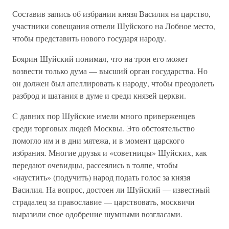
Составив запись об избрании князя Василия на царство,
участники совещания отвели Шуйского на Лобное место,
чтобы представить нового государя народу.
Боярин Шуйский понимал, что на трон его может
возвести только дума — высший орган государства. Но
он должен был апеллировать к народу, чтобы преодолеть
разброд и шатания в думе и среди князей церкви.
С давних пор Шуйские имели много приверженцев
среди торговых людей Москвы. Это обстоятельство
помогло им и в дни мятежа, и в момент царского
избрания. Многие друзья и «советницы» Шуйских, как
передают очевидцы, рассеялись в толпе, чтобы
«наустить» (подучить) народ подать голос за князя
Василия. На вопрос, достоен ли Шуйский — известный
страдалец за православие — царствовать, москвичи
выразили свое одобрение шумными возгласами.