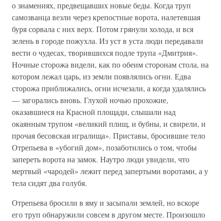
о знамениях, предвещавших новые беды. Когда труп
самозванца везли через крепостные ворота, налетевшая
буря сорвала с них верх. Потом грянули холода, и вся
зелень в городе пожухла. Из уст в уста люди передавали
вести о чудесах, творившихся подле трупа «Дмитрия».
Ночные сторожа видели, как по обеим сторонам стола, на
котором лежал царь, из земли появлялись огни. Едва
сторожа приближались, огни исчезали, а когда удалялись
— загорались вновь. Глухой ночью прохожие,
оказавшиеся на Красной площади, слышали над
окаянным трупом «великий плищ, и бубны, и свирели, и
прочая бесовская игралища». Приставы, бросившие тело
Отрепьева в «убогий дом», позаботились о том, чтобы
запереть ворота на замок. Наутро люди увидели, что
мертвый «чародей» лежит перед запертыми воротами, а у
тела сидят два голубя.
Отрепьева бросили в яму и засыпали землей, но вскоре
его труп обнаружили совсем в другом месте. Произошло