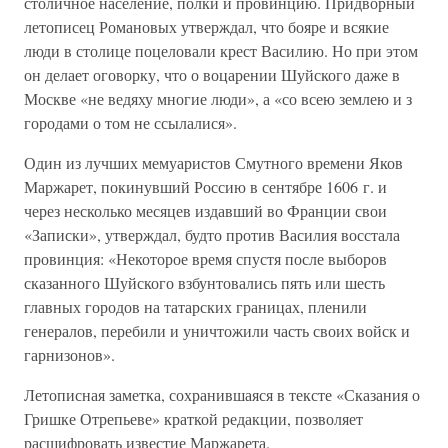
столичное население, полки и провинцию. Придворный
летописец Романовых утверждал, что бояре и всякие
люди в столице поцеловали крест Василию. Но при этом
он делает оговорку, что о воцарении Шуйского даже в
Москве «не ведяху многие люди», а «со всею землею и з
городами о том не ссылалися».
Один из лучших мемуаристов Смутного времени Яков
Маржарет, покинувший Россию в сентябре 1606 г. и
через несколько месяцев издавший во Франции свои
«Записки», утверждал, будто против Василия восстала
провинция: «Некоторое время спустя после выборов
сказанного Шуйского взбунтовались пять или шесть
главных городов на татарских границах, пленили
генералов, перебили и уничтожили часть своих войск и
гарнизонов».
Летописная заметка, сохранившаяся в тексте «Сказания о
Гришке Отрепьеве» краткой редакции, позволяет
расшифровать известие Маржарета.