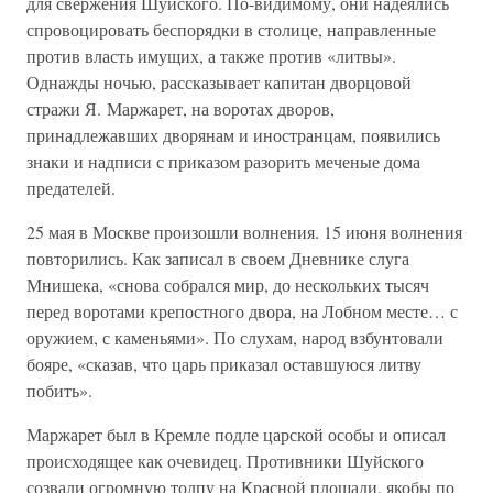
для свержения Шуйского. По-видимому, они надеялись
спровоцировать беспорядки в столице, направленные
против власть имущих, а также против «литвы».
Однажды ночью, рассказывает капитан дворцовой
стражи Я. Маржарет, на воротах дворов,
принадлежавших дворянам и иностранцам, появились
знаки и надписи с приказом разорить меченые дома
предателей.
25 мая в Москве произошли волнения. 15 июня волнения
повторились. Как записал в своем Дневнике слуга
Мнишека, «снова собрался мир, до нескольких тысяч
перед воротами крепостного двора, на Лобном месте… с
оружием, с каменьями». По слухам, народ взбунтовали
бояре, «сказав, что царь приказал оставшуюся литву
побить».
Маржарет был в Кремле подле царской особы и описал
происходящее как очевидец. Противники Шуйского
созвали огромную толпу на Красной площади, якобы по