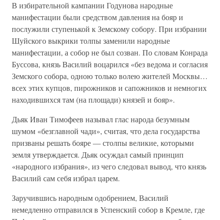
В избирательной кампании Годунова народные
манифестации были средством давления на бояр и
послужили ступенькой к Земскому собору. При избрании
Шуйского выкрики толпы заменили народные
манифестации, а собор не был созван. По словам Конрада
Буссова, князь Василий воцарился «без ведома и согласия
Земского собора, одною только волею жителей Москвы…
всех этих купцов, пирожников и сапожников и немногих
находившихся там (на площади) князей и бояр».
Дьяк Иван Тимофеев называл глас народа безумным
шумом «безглавной чади», считая, что дела государства
призваны решать бояре — столпы великие, которыми
земля утверждается. Дьяк осуждал самый принцип
«народного избрания», из чего следовал вывод, что князь
Василий сам себя избрал царем.
Заручившись народным одобрением, Василий
немедленно отправился в Успенский собор в Кремле, где