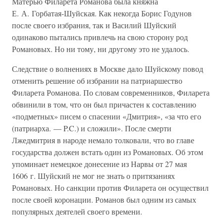
Матерью Филарета Романова была княжна
Е. А. Горбатая-Шуйская. Как некогда Борис Годунов
после своего избрания, так и Василий Шуйский
одинаково пытались привлечь на свою сторону род
Романовых. Но ни тому, ни другому это не удалось.
Следствие о волнениях в Москве дало Шуйскому повод
отменить решение об избрании на патриаршество
Филарета Романова. По словам современников, Филарета
обвинили в том, что он был причастен к составлению
«подметных» писем о спасении «Дмитрия», «за что его
(патриарха. — P.C.) и сложили». После смерти
Лжедмитрия в народе немало толковали, что во главе
государства должен встать один из Романовых. Об этом
упоминает немецкое донесение из Нарвы от 27 мая
1606 г. Шуйский не мог не знать о притязаниях
Романовых. Но санкции против Филарета он осуществил
после своей коронации. Романов был одним из самых
популярных деятелей своего времени.