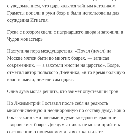
с уведомлением, что царь являлся тайным католиком.
Грамоты попали в руки бояр и были использованы для
осуждения Игнатия.
Грека с позором свели с патриаршего двора и заточили в
Чудов монастырь.
Наступила пора междуцарствия. «Почал (начал) на
Москве мятеж быти во многих боярех, — записал
современник, — а захотели многие на царство». Бояре,
отметил автор польского Дневника, «в то время большую
власть имели, нежели сам царь».
Одна дума могла решить, кто займет опустевший трон.
Но Лжедмитрий I оставил после себя на редкость
многочисленную и неоднородную по составу думу. Бок о
бок с законными членами в думе заседали вчерашние
«воровские» бояре. Две думы никак не могли прийти к
соглашению о приемлемом для всех кандидате.