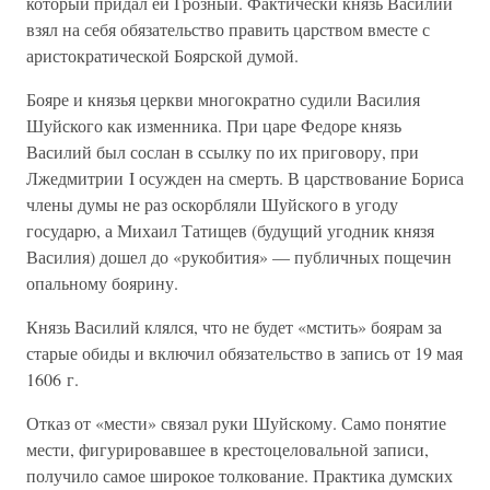
который придал ей Грозный. Фактически князь Василий
взял на себя обязательство править царством вместе с
аристократической Боярской думой.
Бояре и князья церкви многократно судили Василия
Шуйского как изменника. При царе Федоре князь
Василий был сослан в ссылку по их приговору, при
Лжедмитрии I осужден на смерть. В царствование Бориса
члены думы не раз оскорбляли Шуйского в угоду
государю, а Михаил Татищев (будущий угодник князя
Василия) дошел до «рукобития» — публичных пощечин
опальному боярину.
Князь Василий клялся, что не будет «мстить» боярам за
старые обиды и включил обязательство в запись от 19 мая
1606 г.
Отказ от «мести» связал руки Шуйскому. Само понятие
мести, фигурировавшее в крестоцеловальной записи,
получило самое широкое толкование. Практика думских