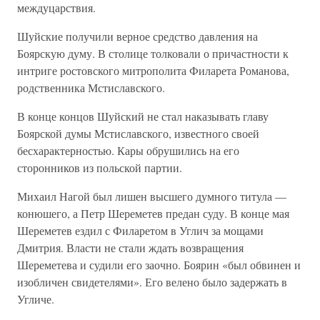
междуцарствия.
Шуйские получили верное средство давления на
Боярскую думу. В столице толковали о причастности к
интриге ростовского митрополита Филарета Романова,
родственника Мстиславского.
В конце концов Шуйский не стал наказывать главу
Боярской думы Мстиславского, известного своей
бесхарактерностью. Кары обрушились на его
сторонников из польской партии.
Михаил Нагой был лишен высшего думного титула —
конюшего, а Петр Шереметев предан суду. В конце мая
Шереметев ездил с Филаретом в Углич за мощами
Дмитрия. Власти не стали ждать возвращения
Шереметева и судили его заочно. Боярин «был обвинен и
изобличен свидетелями». Его велено было задержать в
Угличе.