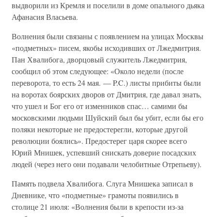
выдворили из Кремля и поселили в доме опального дьяка
Афанасия Власьева.
Волнения были связаны с появлением на улицах Москвы
«подметных» писем, якобы исходивших от Лжедмитрия.
Пан Хвалибога, дворцовый служитель Лжедмитрия,
сообщил об этом следующее: «Около недели (после
переворота, то есть 24 мая. — P.C.) листы прибиты были
на воротах боярских дворов от Дмитрия, где давал знать,
что ушел и Бог его от изменников спас… самими бы
московскими людьми Шуйский был бы убит, если бы его
поляки некоторые не предостерегли, которые другой
революции боялись». Предостерег царя скорее всего
Юрий Мнишек, успевший снискать доверие посадских
людей (через него они подавали челобитные Отрепьеву).
Память подвела Хвалибога. Слуга Мнишека записал в
Дневнике, что «подметные» грамоты появились в
столице 21 июля: «Волнения были в крепости из-за