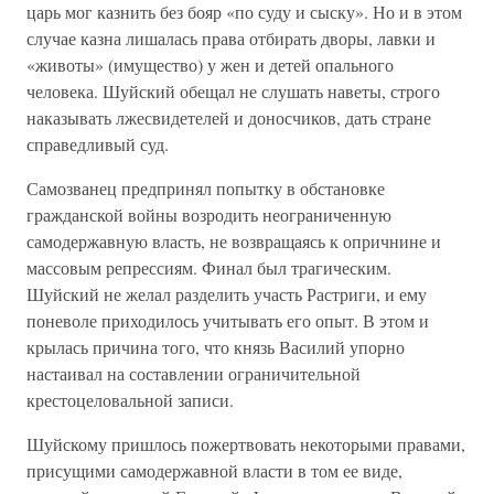
царь мог казнить без бояр «по суду и сыску». Но и в этом
случае казна лишалась права отбирать дворы, лавки и
«животы» (имущество) у жен и детей опального
человека. Шуйский обещал не слушать наветы, строго
наказывать лжесвидетелей и доносчиков, дать стране
справедливый суд.
Самозванец предпринял попытку в обстановке
гражданской войны возродить неограниченную
самодержавную власть, не возвращаясь к опричнине и
массовым репрессиям. Финал был трагическим.
Шуйский не желал разделить участь Растриги, и ему
поневоле приходилось учитывать его опыт. В этом и
крылась причина того, что князь Василий упорно
настаивал на составлении ограничительной
крестоцеловальной записи.
Шуйскому пришлось пожертвовать некоторыми правами,
присущими самодержавной власти в том ее виде,