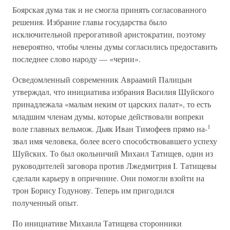
Боярская дума так и не смогла принять согласованного
решения. Избрание главы государства было
исключительной прерогативой аристократии, поэтому
невероятно, чтобы члены думы согласились предоставить
последнее слово народу — «черни».
Осведомленный современник Авраамий Палицын
утверждал, что инициатива избрания Василия Шуйского
принадлежала «малым неким от царских палат», то есть
младшим членам думы, которые действовали вопреки
1
воле главных вельмож. Дьяк Иван Тимофеев прямо на-
звал имя человека, более всего способствовавшего успеху
Шуйских. То был окольничий Михаил Татищев, один из
руководителей заговора против Лжедмитрия I. Татищевы
сделали карьеру в опричнине. Они помогли взойти на
трон Борису Годунову. Теперь им пригодился
полученный опыт.
По инициативе Михаила Татищева сторонники