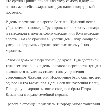
что еретик Гришка поклонялся тому самому идолу —
нагло смеющейся «харе», которую нашли под царской
постелью.
В день наречения на царство Василий Шуйский велел
убрать тело с площади. Труп привязали к хвосту лошади
и выволокли в поле за Серпуховские, или Болвановские,
ворота. Там его бросили в «убогий дом», куда собирали
умерших бездомных бродяг, которых некому было
хоронить.
«Убогий дом» был переполнен до краев. Туда доставили
тела всех погибших в день кровавого переворота, три дня
валявшиеся на улицах столицы для устрашения
сторонников Лжедмитрия. Исключение было сделано для
одного Петра Басманова. Царь Василий разрешил Ивану
Голицыну похоронить своего сводного брата Петра
Басманова в ограде семейной церкви.
Тревога в столице не улеглась. В городе много толковали