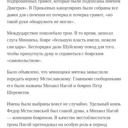
подброшенных грамот, которые были подписаны именем
Дмитрия». В Приказных канцеляриях были собраны все
дьяки для сличения их почерка и почерка грамот, «но
такой руки обнаружить не могли».
Междуцарствие поколебало трон. В то время, записал
слуга Мнишека, бояре «большую власть имели, нежели
сам царь». Беспорядки дали Шуйскому повод для того,
чтобы припугнуть думу и справиться с боярским
«самовольством».
Было объявлено, что зачинщики мятежа замыслили
передать корону Мстиславскому. Главными сообщниками
его были названы Михаил Нагой и боярин Петр
Шереметев.
Имена были выбраны вовсе не случайно. Удельный князь
Федор Мстиславский был главой думы, а Михаил Нагой
— конюшим боярином. В качестве местоблюстителя
трона Нагой претендовал на особую роль в период