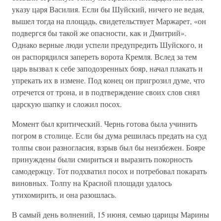
указу царя Василия. Если бы Шуйский, ничего не ведая,
вышел тогда на площадь, свидетельствует Маржарет, «он
подвергся бы такой же опасности, как и Дмитрий».
Однако верные люди успели предупредить Шуйского, и
он распорядился запереть ворота Кремля. Вслед за тем
царь вызвал к себе заподозренных бояр, начал плакать и
упрекать их в измене. Под конец он пригрозил думе, что
отречется от трона, и в подтверждение своих слов снял
царскую шапку и сложил посох.
Момент был критический. Чернь готова была учинить
погром в столице. Если бы дума решилась предать на суд
толпы свои разногласия, взрыв был бы неизбежен. Бояре
принуждены были смириться и выразить покорность
самодержцу. Тот подхватил посох и потребовал покарать
виновных. Толпу на Красной площади удалось
утихомирить, и она разошлась.
В самый день волнений, 15 июня, семью царицы Марины