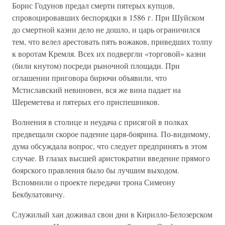
Борис Годунов предал смерти пятерых купцов,
спровоцировавших беспорядки в 1586 г. При Шуйском
до смертной казни дело не дошло, и царь ограничился
тем, что велел арестовать пять вожаков, приведших толпу
к воротам Кремля. Всех их подвергли «торговой» казни
(били кнутом) посреди рыночной площади. При
оглашении приговора бирючи объявили, что
Мстиславский невиновен, вся же вина падает на
Шереметева и пятерых его приспешников.
Волнения в столице и неудача с присягой в полках
предвещали скорое падение царя-боярина. По-видимому,
дума обсуждала вопрос, что следует предпринять в этом
случае. В глазах высшей аристократии введение прямого
боярского правления было бы лучшим выходом.
Вспомнили о проекте передачи трона Симеону
Бекбулатовичу.
Служилый хан доживал свои дни в Кирилло-Белозерском