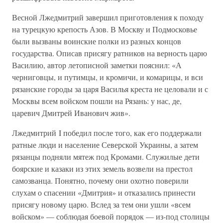
Весной Лжедмитрий завершил приготовления к походу
на турецкую крепость Азов. В Москву и Подмосковье
были вызваны воинские полки из разных концов
государства. Описав присягу ратников на верность царю
Василию, автор летописной заметки пояснил: «А
черниговцы, и путимцы, и кромичи, и комарицы, и вси
рязанские городы за царя Василья креста не целовали и с
Москвы всем войском пошли на Рязань: у нас, де,
царевич Дмитрей Иванович жив».
Лжедмитрий I победил после того, как его поддержали
ратные люди и население Северской Украины, а затем
рязанцы подняли мятеж под Кромами. Служилые дети
боярские и казаки из этих земель возвели на престол
самозванца. Понятно, почему они охотно поверили
слухам о спасении «Дмитрия» и отказались принести
присягу новому царю. Вслед за тем они ушли «всем
войском» — соблюдая боевой порядок — из-под столицы