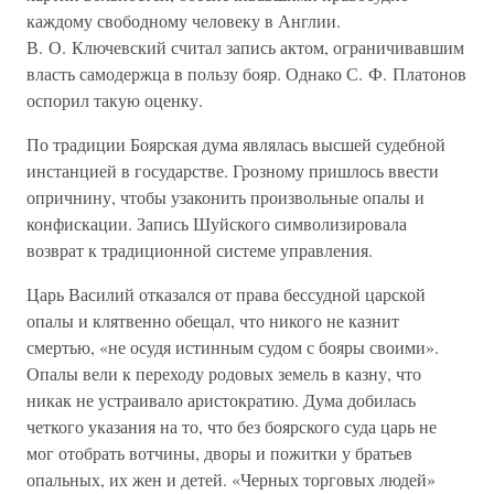
каждому свободному человеку в Англии.
В. О. Ключевский считал запись актом, ограничивавшим
власть самодержца в пользу бояр. Однако С. Ф. Платонов
оспорил такую оценку.
По традиции Боярская дума являлась высшей судебной
инстанцией в государстве. Грозному пришлось ввести
опричнину, чтобы узаконить произвольные опалы и
конфискации. Запись Шуйского символизировала
возврат к традиционной системе управления.
Царь Василий отказался от права бессудной царской
опалы и клятвенно обещал, что никого не казнит
смертью, «не осудя истинным судом с бояры своими».
Опалы вели к переходу родовых земель в казну, что
никак не устраивало аристократию. Дума добилась
четкого указания на то, что без боярского суда царь не
мог отобрать вотчины, дворы и пожитки у братьев
опальных, их жен и детей. «Черных торговых людей»