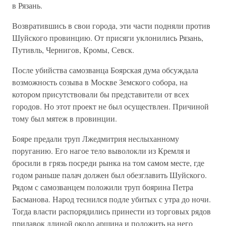
в Рязань.
Возвратившись в свои города, эти части подняли против
Шуйского провинцию. От присяги уклонились Рязань,
Путивль, Чернигов, Кромы, Севск.
После убийства самозванца Боярская дума обсуждала
возможность созыва в Москве Земского собора, на
котором присутствовали бы представители от всех
городов. Но этот проект не был осуществлен. Причиной
тому был мятеж в провинции.
Бояре предали труп Лжедмитрия неслыханному
поруганию. Его нагое тело выволокли из Кремля и
бросили в грязь посреди рынка на том самом месте, где
годом раньше палач должен был обезглавить Шуйского.
Рядом с самозванцем положили труп боярина Петра
Басманова. Народ теснился подле убитых с утра до ночи.
Тогда власти распорядились принести из торговых рядов
прилавок длиной около аршина и положить на него