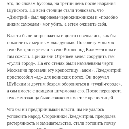
это, по словам Буссова, на третий день после избрания
Шуйского. По всей столице стали толковать, что
«Дмитрий» был чародеем-чернокнижником и «подобно
диким самоедам» мог убить, а затем оживить себя.
Власти были встревожены и долго совещались, как бы
покончить с мертвым «колдуном». По совету монахов
тело Растриги увезли в село Котлы под Коломенским и
там сожгли. При жизни Отрепьев велел соорудить там
«гуляй-город». На его стенах были намалеваны черти.
Москвичи прозвали эту крепостицу «адом». Лжедмитрий
приспособил «ад» для воинских потех. Он поручал
Шуйским и другим боярам обороняться в «гуляй-городе»,
а сам вместе с немцами штурмовал его. После переворота
тело самозванца было сожжено вместе с крепостицей.
Что бы ни предпринимали власти, им не удалось
успокоить народ. Сторонники Лжедмитрия, преодолев
растерянность и замешательство, стали готовить почву