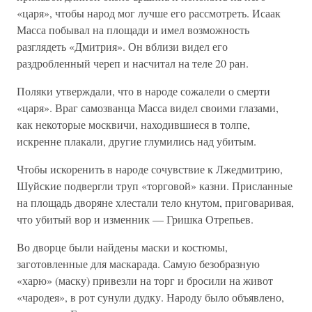
«царя», чтобы народ мог лучше его рассмотреть. Исаак
Масса побывал на площади и имел возможность
разглядеть «Дмитрия». Он вблизи видел его
раздробленный череп и насчитал на теле 20 ран.
Поляки утверждали, что в народе сожалели о смерти
«царя». Враг самозванца Масса видел своими глазами,
как некоторые москвичи, находившиеся в толпе,
искренне плакали, другие глумились над убитым.
Чтобы искоренить в народе сочувствие к Лжедмитрию,
Шуйские подвергли труп «торговой» казни. Присланные
на площадь дворяне хлестали тело кнутом, приговаривая,
что убитый вор и изменник — Гришка Отрепьев.
Во дворце были найдены маски и костюмы,
заготовленные для маскарада. Самую безобразную
«харю» (маску) привезли на торг и бросили на живот
«чародея», в рот сунули дудку. Народу было объявлено,