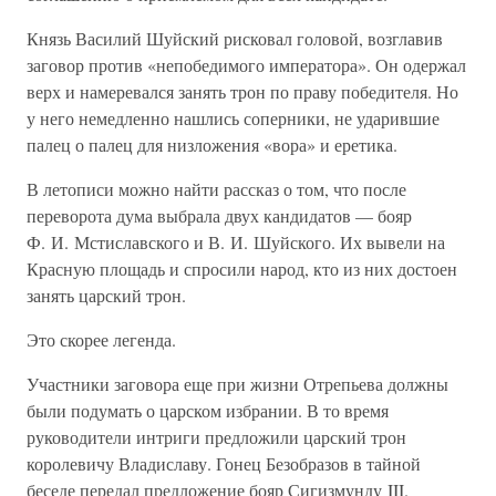
Князь Василий Шуйский рисковал головой, возглавив
заговор против «непобедимого императора». Он одержал
верх и намеревался занять трон по праву победителя. Но
у него немедленно нашлись соперники, не ударившие
палец о палец для низложения «вора» и еретика.
В летописи можно найти рассказ о том, что после
переворота дума выбрала двух кандидатов — бояр
Ф. И. Мстиславского и В. И. Шуйского. Их вывели на
Красную площадь и спросили народ, кто из них достоен
занять царский трон.
Это скорее легенда.
Участники заговора еще при жизни Отрепьева должны
были подумать о царском избрании. В то время
руководители интриги предложили царский трон
королевичу Владиславу. Гонец Безобразов в тайной
беседе передал предложение бояр Сигизмунду III.