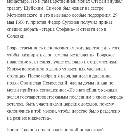
монастыре. Но и там царственный монах Стефан внушал
тревогу Шуйским. Симеон был женат на сестре
Мстиславского, и это вызывало особые подозрения. 29
мая 1606 г. пристав Федор Супонев получил приказ
спешно забрать «старца Стефана» и отвезти его в
Соловки.
Бояре стремились использовать междуцарствие для того,
чтобы расширить свои земельные владения. Боярское
правление как нельзя лучше отвечало их стремлениям.
Князья вспомнили о давно утраченных удельных
столицах. После избрания царя, записал в дневнике
поляк Станислав Немоевский, члены думы никак не
могли прийти к соглашению: «Из знатнейших каждый
желал государствовать; самым последним в свою очередь
хотелось быть участниками царских доходов, почему
склонялись к той мысли, чтобы царство было разделено
на разные княжества».
Борис Годунов пользовался полной поддержкой