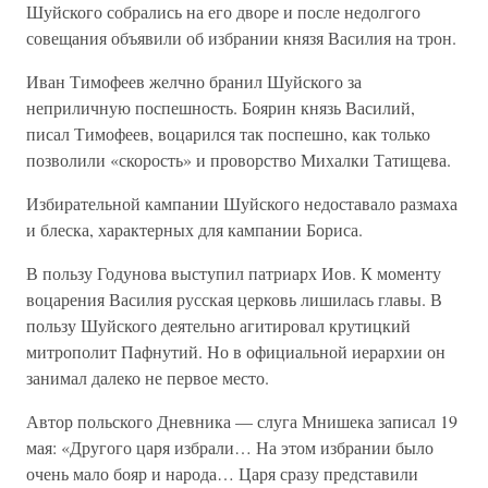
Шуйского собрались на его дворе и после недолгого
совещания объявили об избрании князя Василия на трон.
Иван Тимофеев желчно бранил Шуйского за
неприличную поспешность. Боярин князь Василий,
писал Тимофеев, воцарился так поспешно, как только
позволили «скорость» и проворство Михалки Татищева.
Избирательной кампании Шуйского недоставало размаха
и блеска, характерных для кампании Бориса.
В пользу Годунова выступил патриарх Иов. К моменту
воцарения Василия русская церковь лишилась главы. В
пользу Шуйского деятельно агитировал крутицкий
митрополит Пафнутий. Но в официальной иерархии он
занимал далеко не первое место.
Автор польского Дневника — слуга Мнишека записал 19
мая: «Другого царя избрали… На этом избрании было
очень мало бояр и народа… Царя сразу представили