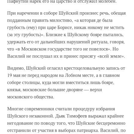
Пафнутий нарек его на царство и отслужил молебен.
При наречении в соборе Шуйский произнес речь, обещая
подданным править милостиво, «а которая де была
грубость (ему) при царе Борисе, никак никому не мстить
(за эту грубость)». Близкие к Шуйскому бояре пытались,
удержать его от дальнейших нарушений ритуала, говоря,
что «в Московском государстве того не повелося». Но
Василий не послушал их и принес присягу «всей земле».
Видимо, Шуйский огласил крестоцеловальную запись от
19 мая не перед народом на Лобном месте, а в главном
соборе столицы, куда могли вместиться лишь бояре,
князья, московские большие дворяне — верхи
московского общества.
Многие современники считали процедуру избрания
Шуйского незаконной. Дьяк Тимофеев выражал крайнее
негодование по поводу того, что Шуйские бесцеремонно
отстранили от участия в выборах патриарха. Василий, по