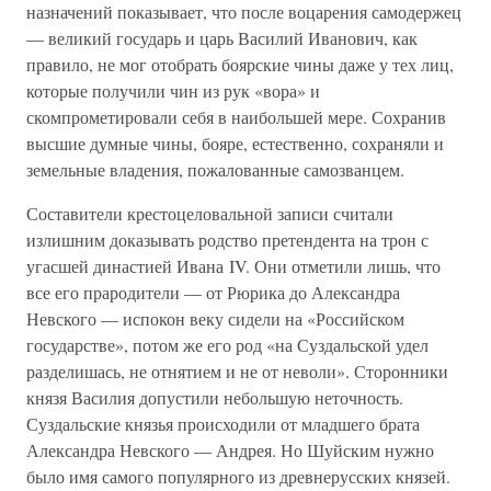
назначений показывает, что после воцарения самодержец
— великий государь и царь Василий Иванович, как
правило, не мог отобрать боярские чины даже у тех лиц,
которые получили чин из рук «вора» и
скомпрометировали себя в наибольшей мере. Сохранив
высшие думные чины, бояре, естественно, сохраняли и
земельные владения, пожалованные самозванцем.
Составители крестоцеловальной записи считали
излишним доказывать родство претендента на трон с
угасшей династией Ивана IV. Они отметили лишь, что
все его прародители — от Рюрика до Александра
Невского — испокон веку сидели на «Российском
государстве», потом же его род «на Суздальской удел
разделишась, не отнятием и не от неволи». Сторонники
князя Василия допустили небольшую неточность.
Суздальские князья происходили от младшего брата
Александра Невского — Андрея. Но Шуйским нужно
было имя самого популярного из древнерусских князей.