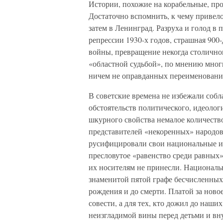
Истории, похожие на корабельные, пр
Достаточно вспомнить, к чему привело
затем в Ленинград. Разруха и голод 
репрессии 1930-х годов, страшная 900
войны, превращение некогда столично
«областной судьбой», по мнению мног
ничем не оправданных переименовани
В советские времена не избежали соб
обстоятельств политического, идеологи
шкурного свойства немалое количество
представителей «некоренных» народо
русифицировали свои национальные им
пресловутое «равенство среди равных»
их носителям не принесли. Национальн
знаменитой пятой графе бесчисленных 
рождения и до смерти. Платой за нов
совести, а для тех, кто дожил до наши
неизгладимой вины перед детьми и вн