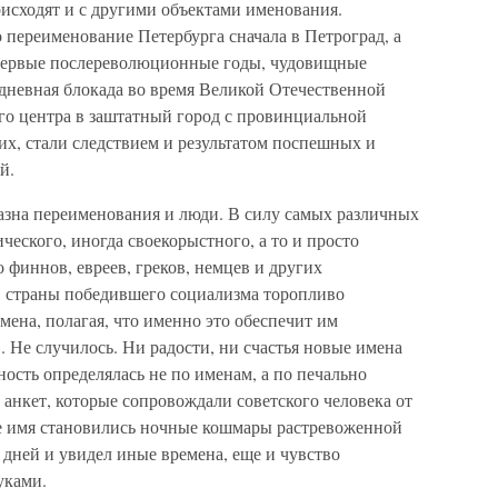
оисходят и с другими объектами именования.
 переименование Петербурга сначала в Петроград, а
в первые послереволюционные годы, чудовищные
-дневная блокада во время Великой Отечественной
го центра в заштатный город с провинциальной
их, стали следствием и результатом поспешных и
й.
лазна переименования и люди. В силу самых различных
ческого, иногда своекорыстного, а то и просто
 финнов, евреев, греков, немцев и других
в страны победившего социализма торопливо
ена, полагая, что именно это обеспечит им
. Не случилось. Ни радости, ни счастья новые имена
ость определялась не по именам, а по печально
анкет, которые сопровождали советского человека от
ое имя становились ночные кошмары растревоженной
х дней и увидел иные времена, еще и чувство
уками.