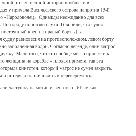
менной отечественной истории вообще, и в
одах у причала Васильевского острова напротив 15-й
но «Народоволец». Однажды неожиданно для всех
л. По городу поползли слухи. Говорили, что судно
л постоянный крен на правый борт. Для
я судну равновесия на противоположном, левом борту
нно заполненная водой. Согласно легенде, один матрос
дружку. Мало того, что это вообще могло привести к
то женщина на корабле – плохая примета, так эта
 открыла кингстон, который матрос не сумел закрыть.
но потеряло остойчивость и перевернулось.
вали частушку на мотив известного «Яблочка»: