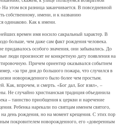
» На этом вся разница заканчивается. В повседневной
сть собственному, имени, и к названию
я одинаково. Как к имени.
внейших времен имя носило сакральный характер. В
здо больше, чем даже сам факт рождения человека.
е придавалось особого значения, они забывались. До
арые люди произносят не конкретную дату появления на
ентировочную. Причем ориентир оказывался событием
мер, «за три дня до большого пожара, что случился в
 жизни новорожденного было более чем простым.
. Как, впрочем, и смерть. «Бог дал, Бог взял», –
ины. Не случайно христианская традиция объединила
ека – таинство приобщения к церкви и наречение
ения. Ребенка нарекали по святцам именем святого,
на день рождения, но на момент крещения. С этих пор
сным покровителем новорожденного, его «доверенным