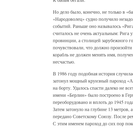
Но дело было, конечно, не только в «б
«Народоволец» судно получило незадо
событий. Раньше оно называлось «Рига
считалось не очень актуальным: Рига 
провинции, а столицей зарубежного го
почувствовали, что должно произойти 
корабль не должен менять имя, получе
несчастью.
В 1986 году подобная история случила
затонул мощный круизный пароход «А
на борту. Удалось спасти далеко не вс
имени «Берлин» было построено в Герм
переоборудовано и вплоть до 1945 года
Затем затонуло на глубине 13 метров, 
передано Советскому Союзу. После ре
С этим именем пароход до сих пор пок