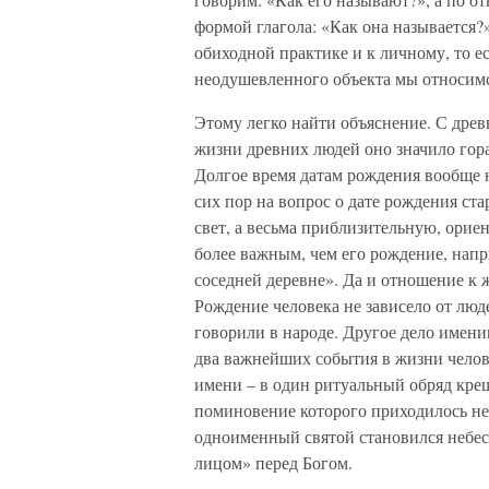
формой глагола: «Как она называется?
обиходной практике и к личному, то е
неодушевленного объекта мы относимс
Этому легко найти объяснение. С дре
жизни древних людей оно значило гора
Долгое время датам рождения вообще н
сих пор на вопрос о дате рождения ст
свет, а весьма приблизительную, ори
более важным, чем его рождение, напри
соседней деревне». Да и отношение к
Рождение человека не зависело от людей
говорили в народе. Другое дело имен
два важнейших события в жизни челов
имени – в один ритуальный обряд крещ
поминовение которого приходилось не 
одноименный святой становился небе
лицом» перед Богом.