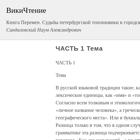
ВикиЧтение
Книга Перемен. Судьбы петербургской топонимики в городск
Синдаловский Наум Александрович
ЧАСТЬ 1 Тема
ЧАСТЬ 1
Тема
В русской языковой традиции такие, 
лексические единицы, как «имя» и «то
Согласно всем толковым и этимологич
«личное название человека», а гречес
географического места». Или в букваль
Разница только в том, что в одном слу
грамматике эта разница подчеркивает
говорим: «Как его называют?», а по о