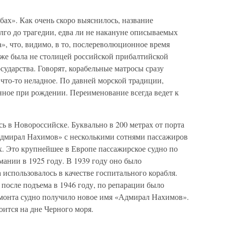
абах». Как очень скоро выяснилось, название
лго до трагедии, едва ли не накануне описываемых
», что, видимо, в то, послереволюционное время
уже была не столицей российской прибалтийской
сударства. Говорят, корабельные матросы сразу
что-то неладное. По давней морской традиции,
нное при рождении. Переименование всегда ведет к
сь в Новороссийске. Буквально в 200 метрах от порта
дмирал Нахимов» с несколькими сотнями пассажиров
ех. Это крупнейшее в Европе пассажирское судно по
ании в 1925 году. В 1939 году оно было
 использовалось в качестве госпитального корабля.
а после подъема в 1946 году, по репарации было
монта судно получило новое имя «Адмирал Нахимов».
оится на дне Черного моря.