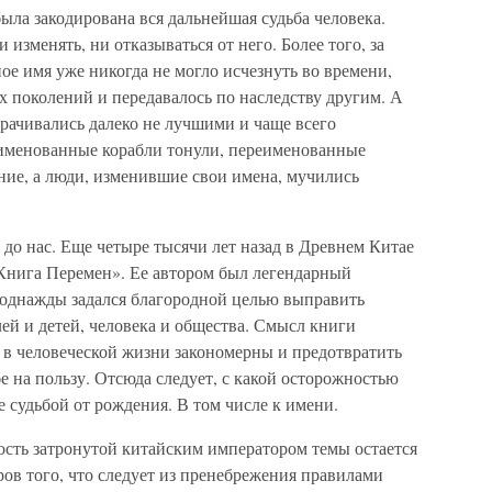
ыла закодирована вся дальнейшая судьба человека.
 изменять, ни отказываться от него. Более того, за
е имя уже никогда не могло исчезнуть во времени,
х поколений и передавалось по наследству другим. А
орачивались далеко не лучшими и чаще всего
именованные корабли тонули, переименованные
ние, а люди, изменившие свои имена, мучились
до нас. Еще четыре тысячи лет назад в Древнем Китае
Книга Перемен». Ее автором был легендарный
 однажды задался благородной целью выправить
й и детей, человека и общества. Смысл книги
я в человеческой жизни закономерны и предотвратить
е на пользу. Отсюда следует, с какой осторожностью
бе судьбой от рождения. В том числе к имени.
ость затронутой китайским императором темы остается
ров того, что следует из пренебрежения правилами