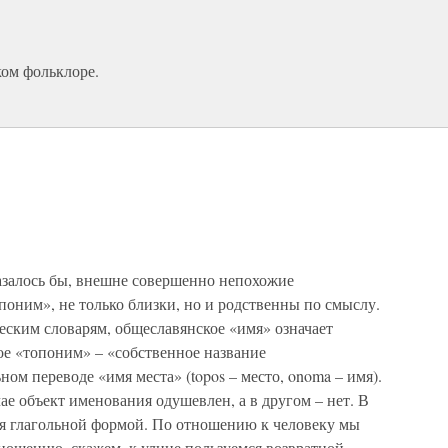
ом фольклоре.
казалось бы, внешне совершенно непохожие
поним», не только близки, но и родственны по смыслу.
еским словарям, общеславянское «имя» означает
кое «топоним» – «собственное название
ном переводе «имя места» (topos – место, onoma – имя).
чае объект именования одушевлен, а в другом – нет. В
ся глагольной формой. По отношению к человеку мы
тношению, скажем, к улице пользуемся возвратной