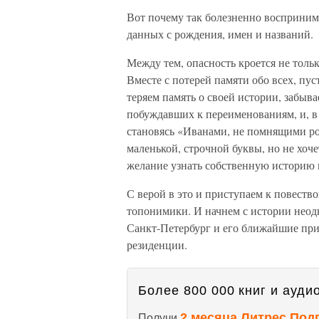
Вот почему так болезненно воспринима
данных с рождения, имен и названий.
Между тем, опасность кроется не тольк
Вместе с потерей памяти обо всех, пу
теряем память о своей истории, забыв
побуждавших к переименованиям, и, в 
становясь «Иванами, не помнящими род
маленькой, строчной буквы, но не хоче
желание узнать собственную историю 
С верой в это и приступаем к повеств
топонимики. И начнем с истории неод
Санкт-Петербург и его ближайшие пр
резиденции.
Более 800 000 книг и аудио
2 месяца Литрес Под
Получи