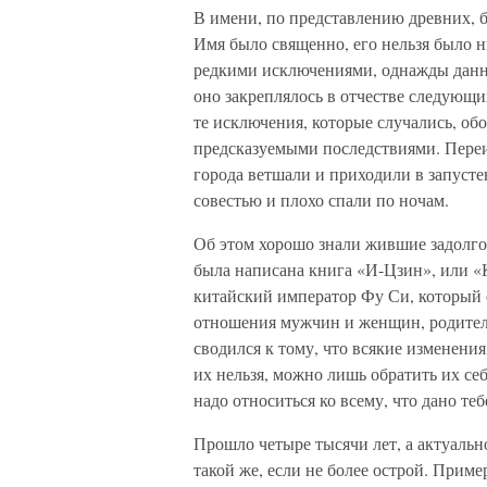
В имени, по представлению древних, б
Имя было священно, его нельзя было ни
редкими исключениями, однажды данно
оно закреплялось в отчестве следующи
те исключения, которые случались, об
предсказуемыми последствиями. Пере
города ветшали и приходили в запусте
совестью и плохо спали по ночам.
Об этом хорошо знали жившие задолго 
была написана книга «И-Цзин», или «
китайский император Фу Си, который
отношения мужчин и женщин, родителе
сводился к тому, что всякие изменени
их нельзя, можно лишь обратить их себ
надо относиться ко всему, что дано те
Прошло четыре тысячи лет, а актуальн
такой же, если не более острой. Приме