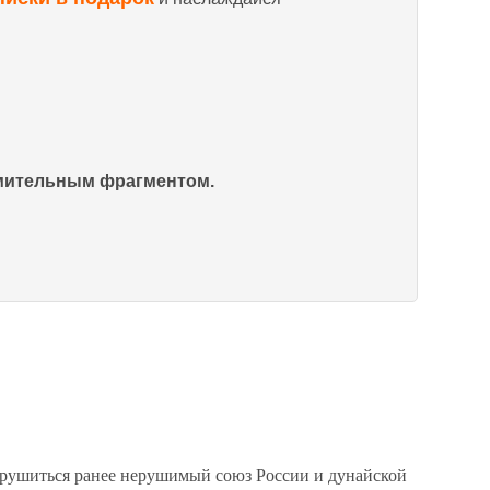
омительным фрагментом.
л рушиться ранее нерушимый союз России и дунайской