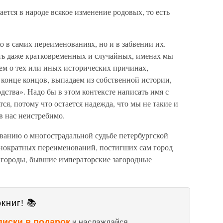
ется в народе всякое изменение родовых, то есть
о в самих переименованиях, но и в забвении их.
сть даже кратковременных и случайных, именах мы
аем о тех или иных исторических причинах,
конце концов, выпадаем из собственной истории,
ства». Надо бы в этом контексте написать имя с
тся, потому что остается надежда, что мы не такие и
в нас неистребимо.
ованию о многострадальной судьбе петербургской
нократных переименований, постигших сам город
игороды, бывшие императорские загородные
книг! 📚
писки в подарок
и наслаждайся