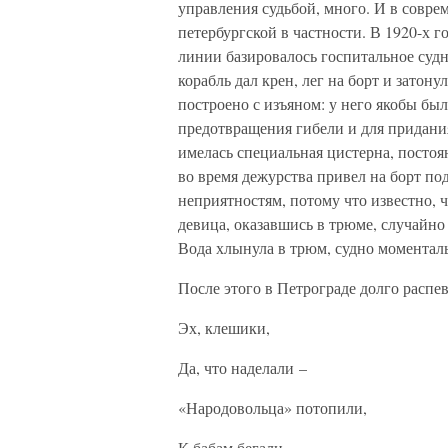
управления судьбой, много. И в совре
петербургской в частности. В 1920-х г
линии базировалось госпитальное суд
корабль дал крен, лег на борт и затону
построено с изъяном: у него якобы бы
предотвращения гибели и для придани
имелась специальная цистерна, постоя
во время дежурства привел на борт по
неприятностям, потому что известно, ч
девица, оказавшись в трюме, случайно
Вода хлынула в трюм, судно моменталь
После этого в Петрограде долго распе
Эх, клешики,
Да, что наделали –
«Народовольца» потопили,
К бабам бегали.