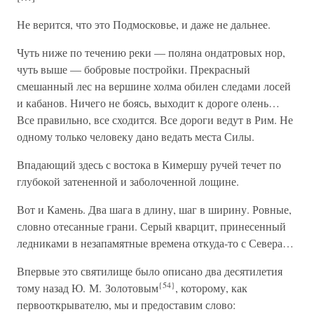
Не верится, что это Подмосковье, и даже не дальнее.
Чуть ниже по течению реки — поляна ондатровых нор,
чуть выше — бобровые постройки. Прекрасный
смешанный лес на вершине холма обилен следами лосей
и кабанов. Ничего не боясь, выходит к дороге олень…
Все правильно, все сходится. Все дороги ведут в Рим. Не
одному только человеку дано ведать места Силы.
Впадающий здесь с востока в Кимершу ручей течет по
глубокой затененной и заболоченной лощине.
Вот и Камень. Два шага в длину, шаг в ширину. Ровные,
словно отесанные грани. Серый кварцит, принесенный
ледниками в незапамятные времена откуда-то с Севера…
Впервые это святилище было описано два десятилетия
{54}
тому назад Ю. М. Золотовым
, которому, как
первооткрывателю, мы и предоставим слово: