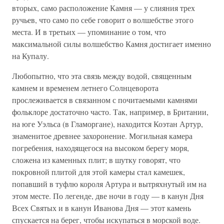
вторых, само расположение Камня — у слияния трех
ручьев, что само по себе говорит о волшебстве этого
места. И в третьих — упоминание о том, что
максимальной силы волшебство Камня достигает именно
на Купалу.
Любопытно, что эта связь между водой, священным
камнем и временем летнего Солнцеворота
прослеживается в связанном с почитаемыми камнями
фольклоре достаточно часто. Так, например, в Британии,
на юге Уэльса (в Гламоргане), находится Коэтан Артур,
знаменитое древнее захоронение. Могильная камера
погребения, находящегося на высоком берегу моря,
сложена из каменных плит; в шутку говорят, что
покровной плитой для этой камеры стал камешек,
попавший в туфлю короля Артура и вытряхнутый им на
этом месте. По легенде, две ночи в году — в канун Дня
Всех Святых и в канун Иванова Дня — этот камень
спускается на берег, чтобы искупаться в морской воде.