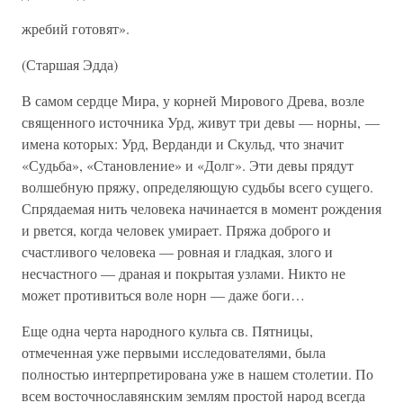
жребий готовят».
(Старшая Эдда)
В самом сердце Мира, у корней Мирового Древа, возле
священного источника Урд, живут три девы — норны, —
имена которых: Урд, Верданди и Скульд, что значит
«Судьба», «Становление» и «Долг». Эти девы прядут
волшебную пряжу, определяющую судьбы всего сущего.
Спрядаемая нить человека начинается в момент рождения
и рвется, когда человек умирает. Пряжа доброго и
счастливого человека — ровная и гладкая, злого и
несчастного — драная и покрытая узлами. Никто не
может противиться воле норн — даже боги…
Еще одна черта народного культа св. Пятницы,
отмеченная уже первыми исследователями, была
полностью интерпретирована уже в нашем столетии. По
всем восточнославянским землям простой народ всегда