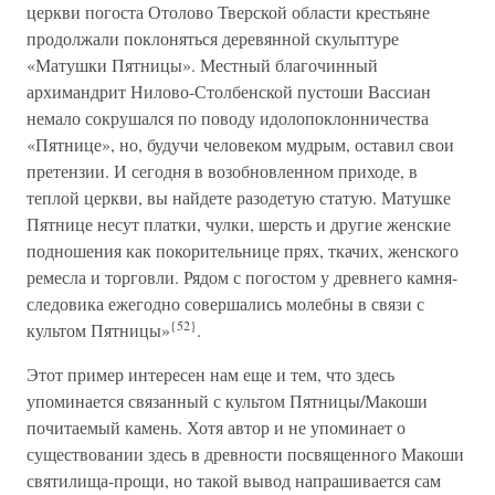
церкви погоста Отолово Тверской области крестьяне
продолжали поклоняться деревянной скульптуре
«Матушки Пятницы». Местный благочинный
архимандрит Нилово-Столбенской пустоши Вассиан
немало сокрушался по поводу идолопоклонничества
«Пятнице», но, будучи человеком мудрым, оставил свои
претензии. И сегодня в возобновленном приходе, в
теплой церкви, вы найдете разодетую статую. Матушке
Пятнице несут платки, чулки, шерсть и другие женские
подношения как покорительнице прях, ткачих, женского
ремесла и торговли. Рядом с погостом у древнего камня-
следовика ежегодно совершались молебны в связи с
{52}
культом Пятницы»
.
Этот пример интересен нам еще и тем, что здесь
упоминается связанный с культом Пятницы/Макоши
почитаемый камень. Хотя автор и не упоминает о
существовании здесь в древности посвященного Макоши
святилища-прощи, но такой вывод напрашивается сам