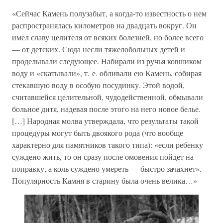
«Сейчас Камень полузабыт, а когда-то известность о нем
распространялась километров на двадцать вокруг. Он
имел славу целителя от всяких болезней, но более всего
— от детских. Сюда несли тяжелобольных детей и
проделывали следующее. Набирали из ручья ковшиком
воду и «скатывали», т. е. обливали ею Камень, собирая
стекавшую воду в особую посудинку. Этой водой,
считавшейся целительной, чудодейственной, обмывали
больное дитя, надевая после этого на него новое белье.
[…] Народная молва утверждала, что результаты такой
процедуры могут быть двоякого рода (что вообще
характерно для памятников такого типа): «если ребенку
суждено жить, то он сразу после омовения пойдет на
поправку, а коль суждено умереть — быстро зачахнет».
Популярность Камня в старину была очень велика…»