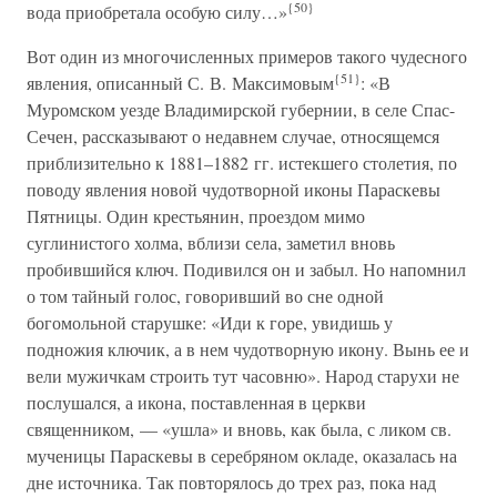
{50}
вода приобретала особую силу…»
Вот один из многочисленных примеров такого чудесного
{51}
явления, описанный С. В. Максимовым
: «В
Муромском уезде Владимирской губернии, в селе Спас-
Сечен, рассказывают о недавнем случае, относящемся
приблизительно к 1881–1882 гг. истекшего столетия, по
поводу явления новой чудотворной иконы Параскевы
Пятницы. Один крестьянин, проездом мимо
суглинистого холма, вблизи села, заметил вновь
пробившийся ключ. Подивился он и забыл. Но напомнил
о том тайный голос, говоривший во сне одной
богомольной старушке: «Иди к горе, увидишь у
подножия ключик, а в нем чудотворную икону. Вынь ее и
вели мужичкам строить тут часовню». Народ старухи не
послушался, а икона, поставленная в церкви
священником, — «ушла» и вновь, как была, с ликом св.
мученицы Параскевы в серебряном окладе, оказалась на
дне источника. Так повторялось до трех раз, пока над