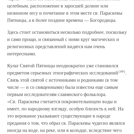
целебным, расположение в заросшей долине или
низинном лесу и почитание в этом месте св. Параскевы
Пятницы, а в более поздние времена — Богородицы.
Здесь стоит остановиться несколько подробнее, поскольку
и сами прощи, и связанный с ними круг магических и
религиозных представлений видятся нам очень
интересными.
Культ Святой Пятницы неоднократно уже становился
{49}
предметом серьезных этнографических исследований
.
Связь этой святой с источниками и родниками (в том
числе — и со священными) была известна еще самым
первым исследователям славянского фольклора.
«Св. Параскева считается покровительницею воды и
имеет, по народному взгляду, особую близость к ней. На
это верование указывают существующие в народе
предания о том, что образ св. Параскевы чудесно являлся
иногда на воде, на реке, или в колодце, вследствие чего