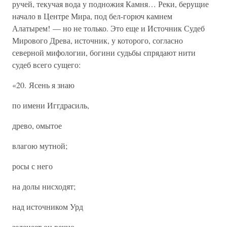
ручей, текучая вода у подножия Камня… Реки, берущие
начало в Центре Мира, под бел-горюч камнем
Алатырем! — но не только. Это еще и Источник Судеб
Мирового Древа, источник, у которого, согласно
северной мифологии, богини судьбы спрядают нити
судеб всего сущего:
«20. Ясень я знаю
по имени Иггдрасиль,
древо, омытое
влагою мутной;
росы с него
на долы нисходят;
над источником Урд
зеленеет он вечно.