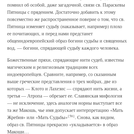
помнил об особой, даже загадочной, связи св. Параскевы
Пятницы с прядением. Достаточно добавить к этому
повсеместно же распространенное поверие о том, что св.
Пятница изменяет судьбу (наказывает, например) плохо
ее почитающих, и перед нами предстанет
общеиндоевропейский образ богини судьбы и священных
вод, — богини, спрядающей судьбу каждого человека.
Божественные пряхи, спрядающие нити судеб, известны
магическим и религиозным традициям всех
индоевропейцев. Сравните, например, со сказанным
выше греческие представления о трех мойрах, две из
которых — Клото и Лахезис — спрядают нить жизни, а
третья — Атропа — обрезает ее. Славянская мифология
— не исключение, здесь аналогом норны выступает все
та же Макошь, чье имя допускает интерпретацию «Мать
{56}
Жребия» или «Мать Судьбы»
. Снова, как видим,
образ св. Пятницы прекрасно «укладывается» в образ
Макоши…