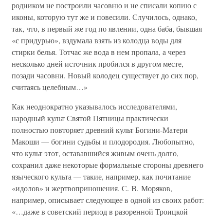
родником не построили часовню и не списали копию с
иконы, которую тут же и повесили. Случилось, однако,
так, что, в первый же год по явлении, одна баба, бывшая
«с придурью», вздумала взять из колодца воды для
стирки белья. Тотчас же вода в нем пропала, а через
несколько дней источник пробился в другом месте,
позади часовни. Новый колодец существует до сих пор,
считаясь целебным…»
Как неоднократно указывалось исследователями,
народный культ Святой Пятницы практически
полностью повторяет древний культ Богини-Матери
Макоши — богини судьбы и плодородия. Любопытно,
что культ этот, остававшийся живым очень долго,
сохранил даже некоторые формальные стороны древнего
языческого культа — такие, например, как почитание
«идолов» и жертвоприношения. С. В. Моряков,
например, описывает следующее в одной из своих работ:
«…даже в советский период в разоренной Троицкой