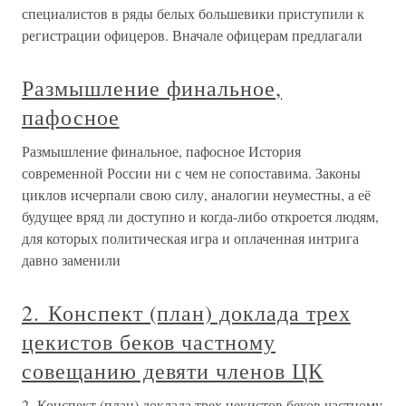
специалистов в ряды белых большевики приступили к
регистрации офицеров. Вначале офицерам предлагали
Размышление финальное,
пафосное
Размышление финальное, пафосное История
современной России ни с чем не сопоставима. Законы
циклов исчерпали свою силу, аналогии неуместны, а её
будущее вряд ли доступно и когда-либо откроется людям,
для которых политическая игра и оплаченная интрига
давно заменили
2. Конспект (план) доклада трех
цекистов беков частному
совещанию девяти членов ЦК
2. Конспект (план) доклада трех цекистов беков частному