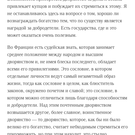
привлекает купцов и побуждает их стремиться к этому. Я
не останавливаюсь здесь на вопросе о том, хорошо ли
вознаграждать богатство тем, что по существу является
наградой за добродетели. Есть государства, где и это
может оказаться очень полезным.
Во Франции есть судейская знать, которая занимает
среднее положение между народом и высшим
дворянством и, не имея блеска последнего, обладает
всеми его привилегиями. Это сословие, в котором
отдельные личности ведут самый незаметный образ
жизни, тогда как сословие в целом, как блюститель
законов, окружено почетом и славой; это сословие, в
котором можно отличиться лишь благодаря способностям
и добродетели. Над этим почтенным дворянством
возвышается другое, более славное, воинственное
дворянство — то дворянство, которое, как бы ни было
велико его богатство, считает небходимым стремиться его
приумножить, но при этом находит, что стыдно