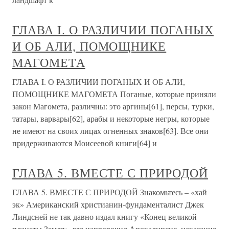
ГЛАВА I. О РАЗЛИЧИИ ПОГАНЫХ
И ОБ АЛИ, ПОМОЩНИКЕ
МАГОМЕТА
ГЛАВА I. О РАЗЛИЧИИ ПОГАНЫХ И ОБ АЛИ,
ПОМОЩНИКЕ МАГОМЕТА Поганые, которые приняли
закон Магомета, различны: это аргины[61], персы, турки,
татары, варвары[62], арабы и некоторые негры, которые
не имеют на своих лицах огненных знаков[63]. Все они
придерживаются Моисеевой книги[64] и
ГЛАВА 5. ВМЕСТЕ С ПРИРОДОЙ
ГЛАВА 5. ВМЕСТЕ С ПРИРОДОЙ Знакомьтесь – «хай
эк» Американский христианин-фундаменталист Джек
Линдсней не так давно издал книгу «Конец великой
планеты Земля», где напророчил Апокалипсис, наказание