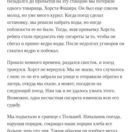
Незадолго до прибытия на эту станцию мы потеряли
одного товарища, Хорста Фишера. Он был еще совсем
молод, но уже много курил. Когда поезд сделал
остановку, мы решили набрать воды, но нигде
поблизости ее не было. Тогда, зная привычку Хорста,
ребята стали предлагать ему сигареты за то, чтобы он
сбегал и принес ведро воды. После недолгих уговоров он
схватил ведро и побежал.
Прошло немного времени, раздался свисток, и поезд
тронулся. Хорст не вернулся. Мы не знали, что случилось
с ним; то ли его забрали на улице и отправили обратно в
лагерь, откуда мы ехали, а может, посадили на
следующий поезд. Нам так и не удалось узнать этого.
Возможно, одна несчастная сигарета изменила всю его
судьбу.
Мы подъехали к границе с Польшей. Начальник поезда,
нарушая порядок, сокращал наши порции хлеба все
больше день ото дня. Таким образом он изобрел метод,