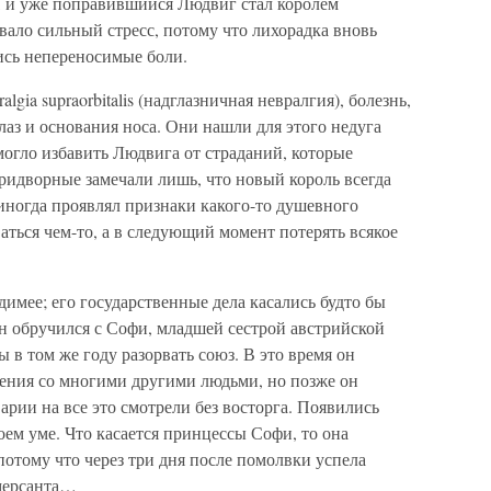
, и уже поправившийся Людвиг стал королем
вало сильный стресс, потому что лихорадка вновь
ись непереносимые боли.
lgia supraorbitalis (надглазничная невралгия), болезнь,
аз и основания носа. Они нашли для этого недуга
могло избавить Людвига от страданий, которые
ридворные замечали лишь, что новый король всегда
иногда проявлял признаки какого-то душевного
аться чем-то, а в следующий момент потерять всякое
имее; его государственные дела касались будто бы
он обручился с Софи, младшей сестрой австрийской
 в том же году разорвать союз. В это время он
ения со многими другими людьми, но позже он
варии на все это смотрели без восторга. Появились
воем уме. Что касается принцессы Софи, то она
потому что через три дня после помолвки успела
мерсанта…