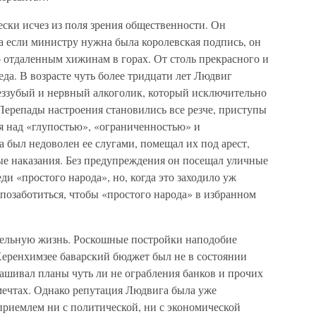
ески исчез из поля зрения общественности. Он
 а если министру нужна была королевская подпись, он
отдаленным хижинам в горах. От столь прекрасного и
еда. В возрасте чуть более тридцати лет Людвиг
беззубый и нервный алкоголик, который исключительно
 Перепады настроения становились все резче, приступы
я над «глупостью», «ограниченностью» и
а был недоволен ее слугами, помещал их под арест,
е наказания. Без предупреждения он посещал уличные
и «простого народа», но, когда это заходило уж
позаботиться, чтобы «простого народа» в избранном
тельную жизнь. Роскошные постройки наподобие
еренхимзее баварский бюджет был не в состоянии
ашивал планы чуть ли не ограбления банков и прочих
мечтах. Однако репутация Людвига была уже
приемлем ни с политической, ни с экономической