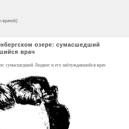
-врачей]
рнбергском озере: сумасшедший
шийся врач
ре: сумасшедший Людвиг и его заблуждавшийся врач