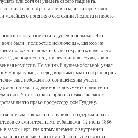
слушать или хотя бы увидеть своего пациента.
вования были избраны три врача, из которых один
 ни малейшего понятия о состоянии Людвига и просто
рского короля записали в душевнобольные. Это
ой воли были «полностью исключены», шансов на
 такое положение должно было сохраняться «всю его
те. Едва подписи под заключением высохли, как в
венная комиссия. Но мнимый душевнобольной узнал
ану жандармами, а перед воротами замка собрал чернь,
атели» едва избежали готовившейся им участи
ндармов признал подлинность документа о лишении
омиссии. У них, однако, пропало всякое желание
доставили это право профессору фон Гуддену.
ественникам, так как он заручился поддержкой шефа
анитаров со смирительными рубашками. 12 июня 1886
 в замок Берг, где к тому времени с внутренней
акрыли решетками. Свергнутый король не оказывал