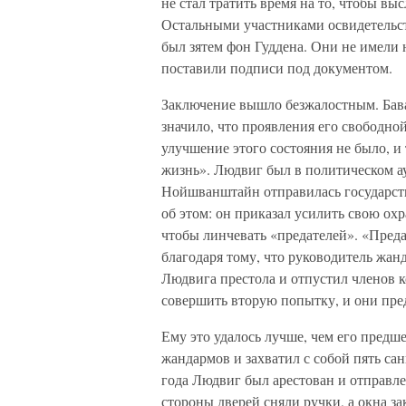
не стал тратить время на то, чтобы вы
Остальными участниками освидетельст
был зятем фон Гуддена. Они не имели
поставили подписи под документом.
Заключение вышло безжалостным. Бава
значило, что проявления его свободн
улучшение этого состояния не было, и
жизнь». Людвиг был в политическом ау
Нойшванштайн отправилась государст
об этом: он приказал усилить свою охр
чтобы линчевать «предателей». «Пред
благодаря тому, что руководитель жа
Людвига престола и отпустил членов к
совершить вторую попытку, и они пре
Ему это удалось лучше, чем его предш
жандармов и захватил с собой пять с
года Людвиг был арестован и отправлен
стороны дверей сняли ручки, а окна з