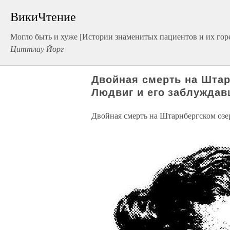
ВикиЧтение
Могло быть и хуже [Истории знаменитых пациентов и их горе
Циттлау Йорг
Двойная смерть на Шта
Людвиг и его заблуждав
Двойная смерть на Штарнбергском озе