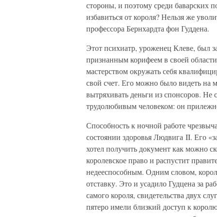
стороны, и поэтому среди баварских п
избавиться от короля? Нельзя же увол
профессора Бернхардта фон Гуддена.
Этот психиатр, уроженец Клеве, был
признанным корифеем в своей области
мастерством окружать себя квалифици
свой счет. Его можно было видеть на 
вытряхивать деньги из спонсоров. Не 
трудолюбивым человеком: он прилежно
Способность к ночной работе чрезвыча
состоянии здоровья Людвига II. Его «
хотел получить документ как можно ск
королевское право и распустит правите
недееспособным. Одним словом, корол
отставку. Это и усадило Гудцена за ра
самого короля, свидетельства двух слу
пятеро имели близкий доступ к королю