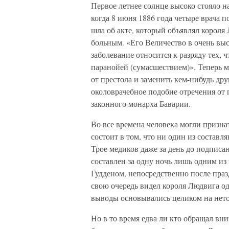
Первое летнее солнце высоко стояло 
когда 8 июня 1886 года четыре врача 
шла об акте, который объявлял короля
больным. «Его Величество в очень вы
заболевание относится к разряду тех,
паранойей (сумасшествием)». Теперь 
от престола и заменить кем-нибудь др
околоврачебное подобие отречения от 
законного монарха Баварии.
Во все времена человека могли призн
состоит в том, что ни один из составл
Трое медиков даже за день до подписа
составлен за одну ночь лишь одним и
Гудденом, непосредственно после праз
свою очередь видел короля Людвига од
выводы основывались целиком на нето
Но в то время едва ли кто обращал вн