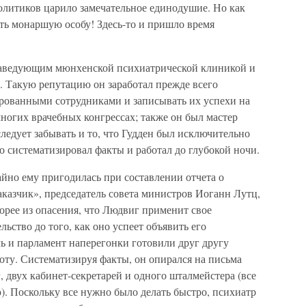
олитиков царило замечательное единодушие. Но как
ить монаршую особу! Здесь-то и пришло время
 заведующим мюнхенской психиатрической клиникой и
. Такую репутацию он заработал прежде всего
рованными сотрудниками и записывать их успехи на
многих врачебных конгрессах; также он был мастер
следует забывать и то, что Гудден был исключительно
 систематизировал факты и работал до глубокой ночи.
йно ему пригодилась при составлении отчета о
заказчик», председатель совета министров Иоганн Лутц,
орее из опасения, что Людвиг применит свое
льство до того, как оно успеет объявить его
ь и парламент наперегонки готовили друг другу
боту. Систематизируя факты, он опирался на письма
г, двух кабинет-секретарей и одного шталмейстера (все
). Поскольку все нужно было делать быстро, психиатр