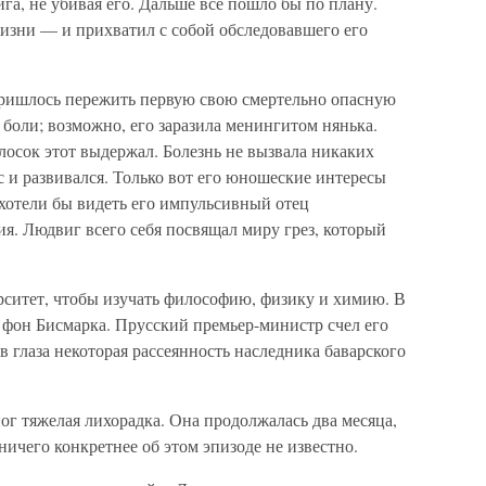
га, не убивая его. Дальше все пошло бы по плану.
жизни — и прихватил с собой обследовавшего его
пришлось пережить первую свою смертельно опасную
 боли; возможно, его заразила менингитом нянька.
олосок этот выдержал. Болезнь не вызвала никаких
 и развивался. Только вот его юношеские интересы
х хотели бы видеть его импульсивный отец
я. Людвиг всего себя посвящал миру грез, который
рситет, чтобы изучать философию, физику и химию. В
 фон Бисмарка. Прусский премьер-министр счел его
в глаза некоторая рассеянность наследника баварского
ог тяжелая лихорадка. Она продолжалась два месяца,
 ничего конкретнее об этом эпизоде не известно.