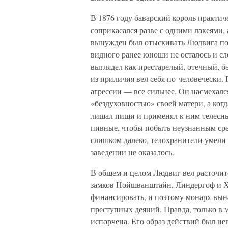
В 1876 году баварский король практич
соприкасался разве с одними лакеями,
вынужден был отыскивать Людвига по 
видного ранее юноши не осталось и сл
выглядел как престарелый, отечный, 
из приличия вел себя по-человечески.
агрессии — все сильнее. Он насмехалс
«бездуховностью» своей матери, а когд
лишал пищи и применял к ним телесны
пивные, чтобы побыть неузнанным сред
слишком далеко, телохранители умели 
заведении не оказалось.
В общем и целом Людвиг вел расточи
замков Нойшванштайн, Линдергоф и Х
финансировать, и поэтому монарх вын
преступных деяний. Правда, только в 
испорчена. Его образ действий был не