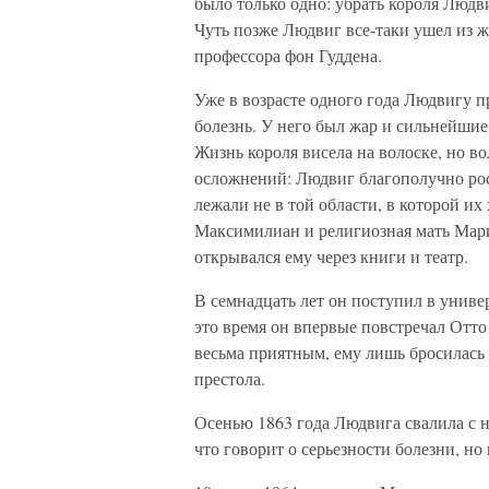
было только одно: убрать короля Людви
Чуть позже Людвиг все-таки ушел из 
профессора фон Гуддена.
Уже в возрасте одного года Людвигу 
болезнь. У него был жар и сильнейшие
Жизнь короля висела на волоске, но в
осложнений: Людвиг благополучно рос
лежали не в той области, в которой и
Максимилиан и религиозная мать Мари
открывался ему через книги и театр.
В семнадцать лет он поступил в униве
это время он впервые повстречал Отто
весьма приятным, ему лишь бросилась 
престола.
Осенью 1863 года Людвига свалила с н
что говорит о серьезности болезни, но