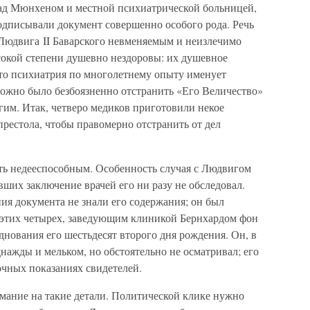
над Мюнхеном и местной психиатрической больницей,
подписывали документ совершенно особого рода. Речь
 Людвига II Баварского невменяемым и неизлечимо
сокой степени душевно нездоровы: их душевное
 что психиатрия по многолетнему опыту именует
можно было безбоязненно отстранить «Его Величество»
угим. Итак, четверо медиков приготовили некое
престола, чтобы правомерно отстранить от дел
ать недееспособным. Особенность случая с Людвигом
явших заключение врачей его ни разу не обследовал.
ния документа не знали его содержания; он был
з этих четырех, заведующим клиникой Бернхардом фон
днования его шестьдесят второго дня рождения. Он, в
нажды и мельком, но обстоятельно не осматривал; его
чных показаниях свидетелей.
имание на такие детали. Политической клике нужно