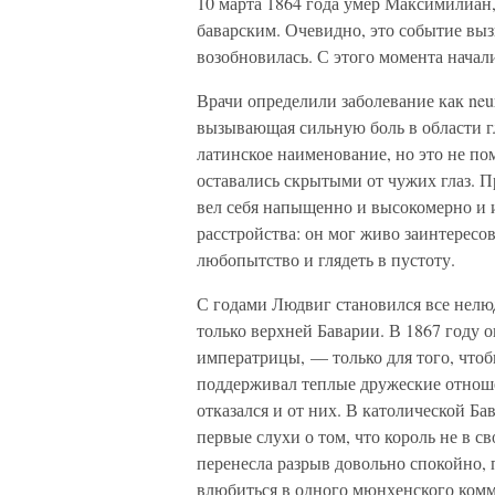
10 марта 1864 года умер Максимилиан
баварским. Очевидно, это событие выз
возобновилась. С этого момента начал
Врачи определили заболевание как neura
вызывающая сильную боль в области гл
латинское наименование, но это не по
оставались скрытыми от чужих глаз. П
вел себя напыщенно и высокомерно и 
расстройства: он мог живо заинтересов
любопытство и глядеть в пустоту.
С годами Людвиг становился все нелюд
только верхней Баварии. В 1867 году 
императрицы, — только для того, чтобы
поддерживал теплые дружеские отнош
отказался и от них. В католической Ба
первые слухи о том, что король не в с
перенесла разрыв довольно спокойно, 
влюбиться в одного мюнхенского ком