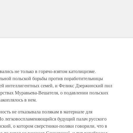
ались не только в горячо-взятом католицизме.
льной польской борьбы против поработительницы
ей интеллигентных семей, и Феликс Дзержинский пил
рствах Муравьева-Вешателя, о подавлении польских
акоплялось в нем.
ость не отказывала полякам в материале для
 Но легковоспламеняющийся будущий палач русского
ский, о котором сверстники-поляки говорили, что в
о-то героя из романов Сенкевича", и тут перебросил