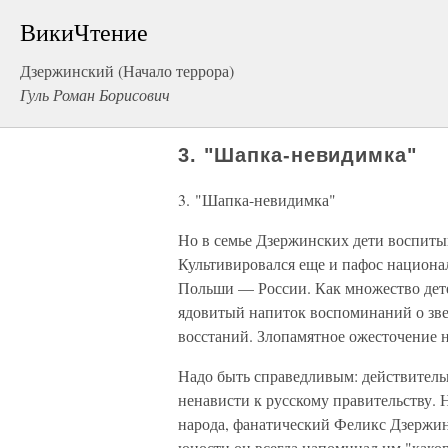
ВикиЧтение
Дзержинский (Начало террора)
Гуль Роман Борисович
3. "Шапка-невидимка"
3. "Шапка-невидимка"
Но в семье Дзержинских дети воспитыв
Культивировался еще и пафос национа
Польши — России. Как множество дет
ядовитый напиток воспоминаний о зве
восстаний. Злопамятное ожесточение н
Надо быть справедливым: действительн
ненависти к русскому правительству.
народа, фанатический Феликс Дзержин
юности он всегда напоминал им "каког