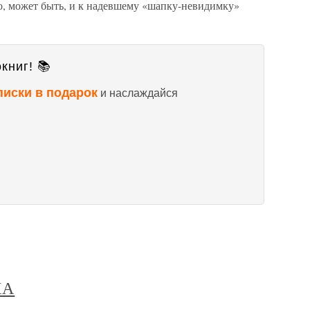
но, может быть, и к надевшему «шапку-невидимку»
книг! 📚
писки в подарок
и наслаждайся
КА