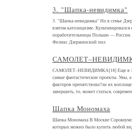
3. "Шапка-невидимка"
3. "Шапка-невидимка" Но в семье Дзер
взятом католицизме. Культивировался
поработительницы Польши — России. 
Феликс Дзержинский пил
САМОЛЕТ–НЕВИДИМК
САМОЛЕТ–НЕВИДИМКА[18] Еще в 1930
самые фантастические проекты. Увы, а
факторов препятствова?ли их воплоще
завершить, то, может статься, совреме
Шапка Мономаха
Шапка Мономаха В Москве Сорокоумов
которых можно было купить любой вид 