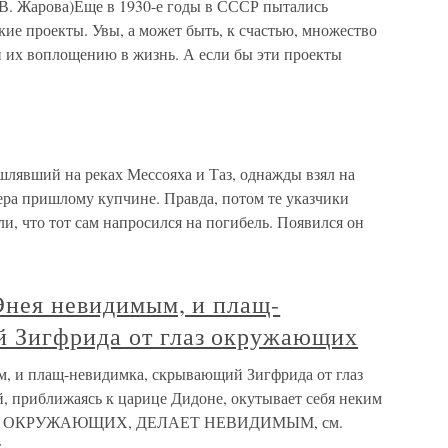
арова)Еще в 1930-е годы в СССР пытались
кие проекты. Увы, а может быть, к счастью, множество
 их воплощению в жизнь. А если бы эти проекты
шлявший на реках Мессояха и Таз, однажды взял на
зера пришлому купчине. Правда, потом те указчики
ли, что тот сам напросился на погибель. Появился он
Энея невидимым, и плащ-
 Зигфрида от глаз окружающих
м, и плащ-невидимка, скрывающий Зигфрида от глаз
 приближаясь к царице Дидоне, окутывает себя неким
 ОТ ОКРУЖАЮЩИХ, ДЕЛАЕТ НЕВИДИМЫМ, см.
т