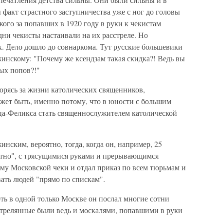
 факт страстного заступничества уже с ног до головы
ого за попавших в 1920 году в руки к чекистам
ни чекисты настаивали на их расстреле. Но
. Дело дошло до совнаркома. Тут русские большевики
инскому: "Почему же ксендзам такая скидка?! Ведь вы
ных попов?!"
орясь за жизни католических священников,
ожет быть, именно потому, что в юности с большим
ца-Феликса стать священнослужителем католической
нским, вероятно, тогда, когда он, например, 25
лотно", с трясущимися руками и прерывающимся
му Московской чеки и отдал приказ по всем тюрьмам и
ать людей "прямо по спискам".
ть в одной только Москве он послал многие сотни
стрелянные были ведь и москалями, попавшими в руки