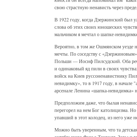
свою страстную ненависть через предел
В 1922 году, когда Дзержинский был у
слова об этих своих юношеских чувст
мальчиком я мечтал о шапке-невидимк
Вероятно, в том же Ошмянском уезде н
мечты. По соседству с «Дзержиновым»
Польши — Иосиф Пилсудский. Оба ребе
и одинаковый яд пили в своих чувства
войск на Киев руссоненавистнику Пил
невидимку», то в 1917 году, в начале
арсенале Ленина «шапка-невидимка» н
Предположим даже, что былая ненавис
перегорел на нем Бог католицизма. Но 
упавший в этот колодец, из него уже н
Можно быть уверенным, что та детска
октябрьского Фукье-Тенвиля. Зовы и в