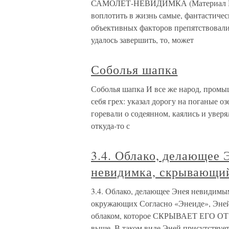
САМОЛЕТ-НЕВИДИМКА (Материал В. Ж
воплотить в жизнь самые, фантастичес
объективных факторов препятствовали
удалось завершить, то, может
Соболья шапка
Соболья шапка И все же народ, промы
себя грех: указал дорогу на поганые о
горевали о содеянном, каялись и уверя
откуда-то с
3.4. Облако, делающее 
невидимка, скрывающий
3.4. Облако, делающее Энея невидимы
окружающих Согласно «Энеиде», Эней,
облаком, которое СКРЫВАЕТ ЕГО
выше. В таком виде Эней присутствуе