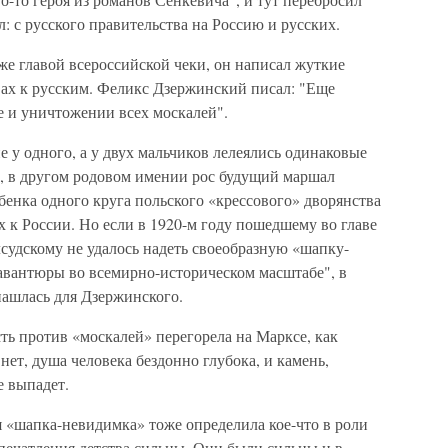
: с русского правительства на Россию и русских.
же главой всероссийской чеки, он написал жуткие
вах к русским. Феликс Дзержинский писал: "Еще
е и уничтожении всех москалей".
е у одного, а у двух мальчиков лелеялись одинаковые
, в другом родовом имении рос будущий маршал
нка одного круга польского «крессового» дворянства
х к России. Но если в 1920-м году пошедшему во главе
судскому не удалось надеть своеобразную «шапку-
 "авантюры во всемирно-историческом масштабе", в
ашлась для Дзержинского.
ть против «москалей» перегорела на Марксе, как
нет, душа человека бездонно глубока, и камень,
е выпадет.
я «шапка-невидимка» тоже определила кое-что в роли
печатления детства сильны. Они были сильны и в