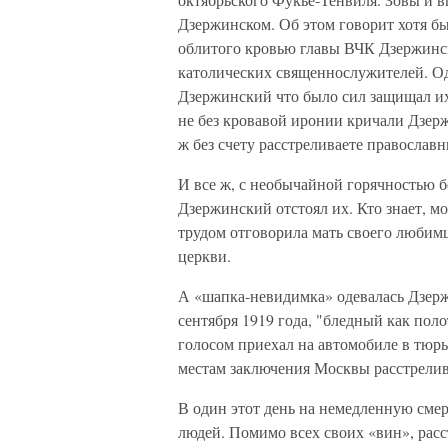
Дзержинском. Об этом говорит хотя бы
облитого кровью главы ВЧК Дзержинск
католических священнослужителей. Од
Дзержинский что было сил защищал их
не без кровавой иронии кричали Дзерж
ж без счету расстреливаете православ
И все ж, с необычайной горячностью б
Дзержинский отстоял их. Кто знает, м
трудом отговорила мать своего любим
церкви.
А «шапка-невидимка» одевалась Дзержи
сентября 1919 года, "бледный как по
голосом приехал на автомобиле в тюрь
местам заключения Москвы расстрелив
В один этот день на немедленную смер
людей. Помимо всех своих «вин», рас