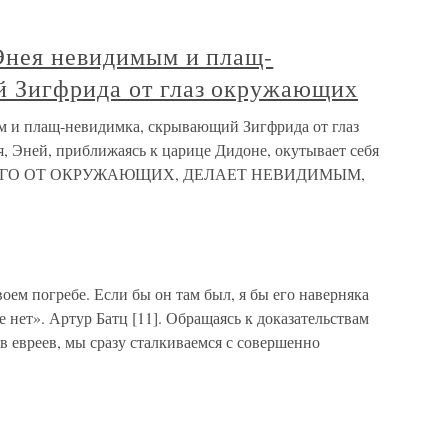
 Энея невидимым и плащ-
 Зигфрида от глаз окружающих
м и плащ-невидимка, скрывающий Зигфрида от глаз
 Эней, приближаясь к царице Дидоне, окутывает себя
АЕТ ЕГО ОТ ОКРУЖАЮЩИХ, ДЕЛАЕТ НЕВИДИМЫМ,
оем погребе. Если бы он там был, я бы его наверняка
е нет». Артур Батц [11]. Обращаясь к доказательствам
 евреев, мы сразу сталкиваемся с совершенно