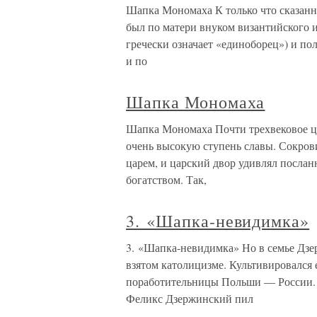
Шапка Мономаха К только что сказан
был по матери внуком византийского
гречески означает «единоборец») и пол
и по
Шапка Мономаха
Шапка Мономаха Почти трехвековое ц
очень высокую ступень славы. Сокро
царем, и царский двор удивлял посла
богатством. Так,
3. «Шапка-невидимка»
3. «Шапка-невидимка» Но в семье Дзер
взятом католицизме. Культивировался
поработительницы Польши — России. 
Феликс Дзержинский пил