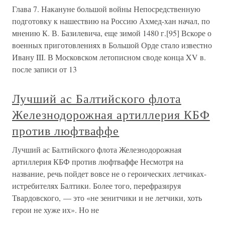
Глава 7. Накануне большой войны Непосредственную
подготовку к нашествию на Россию Ахмед-хан начал, по
мнению К. В. Базилевича, еще зимой 1480 г.[95] Вскоре о
военных приготовлениях в Большой Орде стало известно
Ивану III. В Московском летописном своде конца XV в.
после записи от 13
Лучший ас Балтийского флота
Железнодорожная артиллерия КБФ
против люфтваффе
Лучший ас Балтийского флота Железнодорожная
артиллерия КБФ против люфтваффе Несмотря на
название, речь пойдет вовсе не о героических летчиках-
истребителях Балтики. Более того, перефразируя
Твардовского, — это «не зенитчики и не летчики, хоть
герои не хуже их». Но не