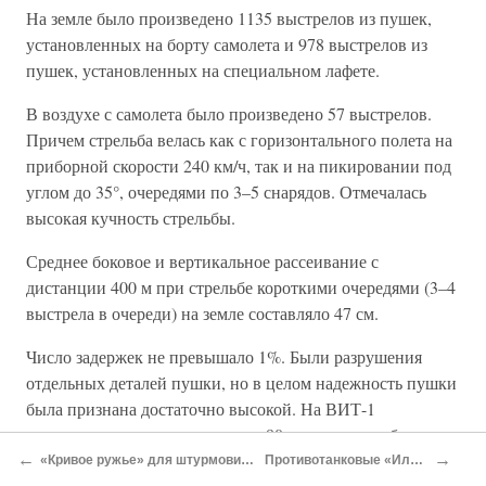
На земле было произведено 1135 выстрелов из пушек,
установленных на борту самолета и 978 выстрелов из
пушек, установленных на специальном лафете.
В воздухе с самолета было произведено 57 выстрелов.
Причем стрельба велась как с горизонтального полета на
приборной скорости 240 км/ч, так и на пикировании под
углом до 35°, очередями по 3–5 снарядов. Отмечалась
высокая кучность стрельбы.
Среднее боковое и вертикальное рассеивание с
дистанции 400 м при стрельбе короткими очередями (3–4
выстрела в очереди) на земле составляло 47 см.
Число задержек не превышало 1%. Были разрушения
отдельных деталей пушки, но в целом надежность пушки
была признана достаточно высокой. На ВИТ-1
предусматривалось иметь запас 80 снарядов на обе
пушки.
←
→
«Кривое ружье» для штурмовика
Противотанковые «Илы»