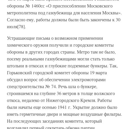
обороны № 1460сс «О приспособлении Московского
метрополитена под газоубежища для населения Москвы».
Согласно ему, работы должны были быть закончены к 30
июля[78].
Устрашающие письма о возможном применении
химического оружия получили и городские комитеты
обороны в других городах страны. Метро там не было,
посему реальными газоубежищами могли стать только
штольни в откосах и глубокие подземные бункеры. Так,
Горьковский городской комитет обороны 19 марта
обсудил вопрос об обеспечении электромоторами
спецстроительства № 74. Речь шла о бункере,
строившемся на глубине 36 метров в толще волжского
откоса, недалеко от Нижегородского Кремля. Работы
были начаты еще осенью 1941 г. Укрытие должно было
иметь герметичные двери и мощные воздушные фильтры.
На последующих заседаниях комитета, который
возглавлял первый секретарь обкома партии