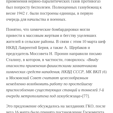
применения нервно-паралитических газов противогаз
был попросту бесполезен. Полноценных газоубежищ к
весне 1942 г. были построены единицы, в первую
очередь для начальства и военных.
Понятно, что химические бомбардировки могли
привести к массовым жертвам и бегству уцелевших
жителей в сельские районы. В связи с этим 10 марта шеф
НКВД Лаврентий Берия, а также А. Щербаков и
председатель Моссовета Н. Пронин направили письмо
Сталину, в котором, в частности, говорилось:
«Ввиду
опасности применения фашистскими захватчиками
химических средств нападения, НКВД СССР, МК ВКП (б)
и Московский Совет считают целесообразным
немедленно возобновить работу по простейшему
приспособлению существующих станций и тоннелей 3-й
очереди метрополитена под газоубежища»
[77].
Это предложение обсуждалось на заседаниях ГКО, после
чего 16 марта было принято постановление Госкомитета