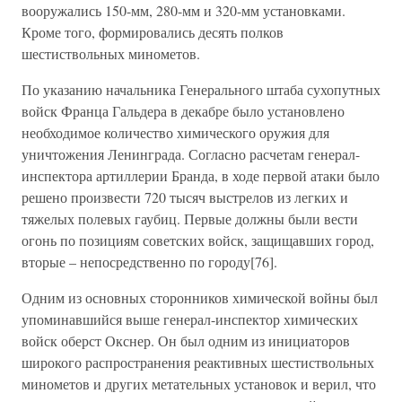
вооружались 150-мм, 280-мм и 320-мм установками.
Кроме того, формировались десять полков
шестиствольных минометов.
По указанию начальника Генерального штаба сухопутных
войск Франца Гальдера в декабре было установлено
необходимое количество химического оружия для
уничтожения Ленинграда. Согласно расчетам генерал-
инспектора артиллерии Бранда, в ходе первой атаки было
решено произвести 720 тысяч выстрелов из легких и
тяжелых полевых гаубиц. Первые должны были вести
огонь по позициям советских войск, защищавших город,
вторые – непосредственно по городу[76].
Одним из основных сторонников химической войны был
упоминавшийся выше генерал-инспектор химических
войск оберст Окснер. Он был одним из инициаторов
широкого распространения реактивных шестиствольных
минометов и других метательных установок и верил, что