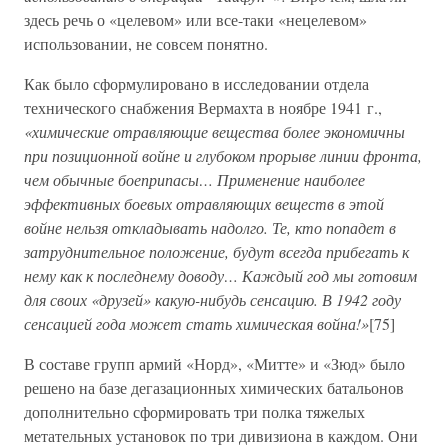
здесь речь о «целевом» или все-таки «нецелевом»
использовании, не совсем понятно.
Как было сформулировано в исследовании отдела
технического снабжения Вермахта в ноябре 1941 г.,
«химические отравляющие вещества более экономичны
при позиционной войне и глубоком прорыве линии фронта,
чем обычные боеприпасы… Применение наиболее
эффективных боевых отравляющих веществ в этой
войне нельзя откладывать надолго. Те, кто попадет в
затруднительное положение, будут всегда прибегать к
нему как к последнему доводу… Каждый год мы готовим
для своих «друзей» какую-нибудь сенсацию. В 1942 году
сенсацией года может стать химическая война!»
[75]
В составе групп армий «Норд», «Митте» и «Зюд» было
решено на базе дегазационных химических батальонов
дополнительно сформировать три полка тяжелых
метательных установок по три дивизиона в каждом. Они