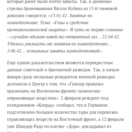
которые ранее были почти забыты. Так, в дневнике
стрелка бронемашины Вилли Кубека из 13-й танковой
дивизии говорится:
«15.01.42. Занятие по
химподготовке. Тема: «Газы и средства
противохимической защиты». Я чуть не теряю сознание
– случайно вдыхаю какой-то отвратный газ… 21.04.42.
Удалось увильнуть от занятия по химподготовке…
3.06.42… остальные заняты химподготовкой».
Еще одним доказательством являются перекрестные
данные советской и британской разведок. Так, в начале
января сразу несколько резидентов военной разведки
доложили в Центр о том, что
«Гитлер приказал
применить на Восточном фронте химические
отравляющие вещества»
. 2 февраля резидент под
псевдонимом «Конрад» сообщил, что в Германии
подготовлено большое количество тары для перевозки
отравляющих веществ на Восточный фронт, а 12 февраля
уже Шандор Радо по кличке «Дора» докладывал из