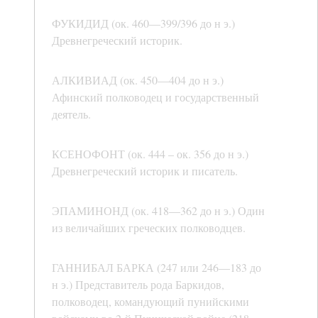
ФУКИДИД (ок. 460—399/396 до н э.)
Древнегреческий историк.
АЛКИВИАД (ок. 450—404 до н э.)
Афинский полководец и государственный
деятель.
КСЕНОФОНТ (ок. 444 – ок. 356 до н э.)
Древнегреческий историк и писатель.
ЭПАМИНОНД (ок. 418—362 до н э.) Один
из величайших греческих полководцев.
ГАННИБАЛ БАРКА (247 или 246—183 до
н э.) Представитель рода Баркидов,
полководец, командующий пунийскими