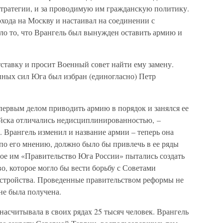
стратегии, и за проводимую им гражданскую политику.
хода на Москву и настаивал на соединении с
ало то, что Врангель был вынужден оставить армию и
тставку и просит Военный совет найти ему замену.
ых сил Юга был избран (единогласно) Петр
первым делом приводить армию в порядок и занялся ее
йска отличались недисциплинированностью, –
 Врангель изменил и название армии – теперь она
, по его мнению, должно было бы привлечь в ее ряды
ное им «Правительство Юга России» пытались создать
о, которое могло бы вести борьбу с Советами
стройства. Проведенные правительством реформы не
не была получена.
 насчитывала в своих рядах 25 тысяч человек. Врангель