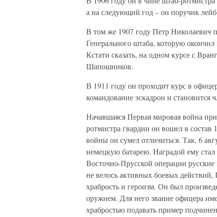
В 1906 году он в чине штаб-ротмистра
а на следующий год – он поручик лейб
В том же 1907 году Петр Николаевич 
Генерального штаба, которую окончил 
Кстати сказать, на одном курсе с Вра
Шапошников.
В 1911 году он проходит курс в офице
командование эскадрон и становится ч
Начавшаяся Первая мировая война прив
ротмистра гвардии он вошел в состав 
войны он сумел отличиться. Так, 6 авг
немецкую батарею. Наградой ему стал 
Восточно-Прусской операции русские в
не велось активных боевых действий,
храбрость и героизм. Он был произве
оружием. Для него звание офицера име
храбростью подавать пример подчине