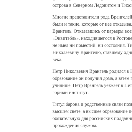
острова в Северном Ледовитом и Тихом
Многие представители рода Врангелей
были и такие, которые от нее отказыв
Врангель. Отказавшись от карьеры вое
«Эквитэбль», находившегося в Ростове
не имел ни поместий, ни состояния. Т
Николаевичу Врангелю, ставшему одн
века.
Петр Николаевич Врангель родился в Н
образование он получил дома, а затем
училище, Петр Врангель уезжает в Пете
горный институт.
Титул барона и родственные связи по
высшем свете, а высшее образование 
обязательную для российских подданны
прохождения службы.