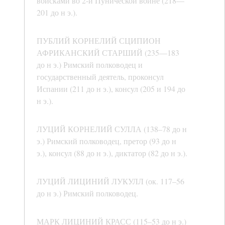
войсками во 2-й Пунической войне (218—
201 до н э.).
ПУБЛИЙ КОРНЕЛИЙ СЦИПИОН
АФРИКАНСКИЙ СТАРШИЙ (235—183
до н э.) Римский полководец и
государственный деятель, проконсул
Испании (211 до н э.), консул (205 и 194 до
н э.).
ЛУЦИЙ КОРНЕЛИЙ СУЛЛА (138–78 до н
э.) Римский полководец, претор (93 до н
э.), консул (88 до н э.), диктатор (82 до н э.).
ЛУЦИЙ ЛИЦИНИЙ ЛУКУЛЛ (ок. 117–56
до н э.) Римский полководец.
МАРК ЛИЦИНИЙ КРАСС (115–53 до н э.)