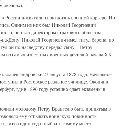
 океанах).
 в России посвятили свою жизнь военной карьере. Но
ались. Одним из них был Николай Георгиевич
нного, он стал директором страхового общества
-на-Дону. Николай Георгиевич имел титул барона, но
итул он по наследству передал сыну – Петру
им из самых известных военных деятелей начала XX
овоалександровске 27 августа 1878 года. Начальное
 поступил в Ростовское реальное училище. Окончив
рбург, где в 1896 году успешно сдает экзамены в
зволили молодому Петру Врангелю быть принятым в
позволяло ему отбывать воинскую повинность,
х, всего один год и выбрать самому место