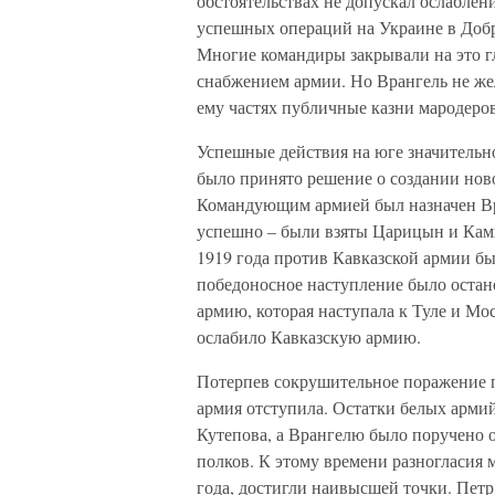
обстоятельствах не допускал ослабле
успешных операций на Украине в Добр
Многие командиры закрывали на это г
снабжением армии. Но Врангель не же
ему частях публичные казни мародеров
Успешные действия на юге значительно
было принято решение о создании нов
Командующим армией был назначен Вр
успешно – были взяты Царицын и Камы
1919 года против Кавказской армии б
победоносное наступление было остан
армию, которая наступала к Туле и Мо
ослабило Кавказскую армию.
Потерпев сокрушительное поражение 
армия отступила. Остатки белых арми
Кутепова, а Врангелю было поручено 
полков. К этому времени разногласия
года, достигли наивысшей точки. Пет