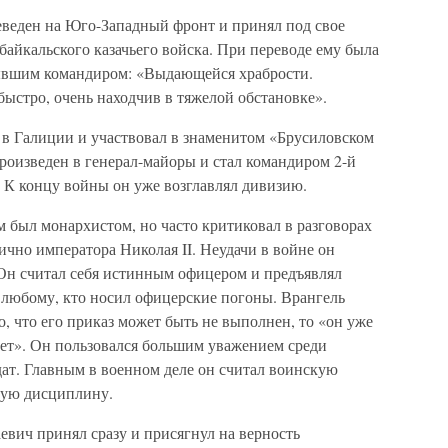
еведен на Юго-Западный фронт и принял под свое
айкальского казачьего войска. При переводе ему была
бывшим командиром: «Выдающейся храбрости.
быстро, очень находчив в тяжелой обстановке».
 в Галиции и участвовал в знаменитом «Брусиловском
роизведен в генерал-майоры и стал командиром 2-й
 К концу войны он уже возглавлял дивизию.
 был монархистом, но часто критиковал в разговорах
ично императора Николая II. Неудачи в войне он
 Он считал себя истинным офицером и предъявлял
 к любому, кто носил офицерские погоны. Врангель
о, что его приказ может быть не выполнен, то «он уже
нет». Он пользовался большим уважением среди
ат. Главным в военном деле он считал воинскую
огую дисциплину.
ич принял сразу и присягнул на верность