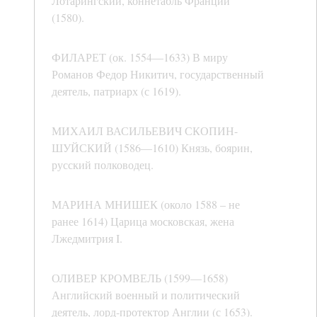
Лотарингский, коннетабль Франции
(1580).
ФИЛАРЕТ (ок. 1554—1633) В миру
Романов Федор Никитич, государственный
деятель, патриарх (с 1619).
МИХАИЛ ВАСИЛЬЕВИЧ СКОПИН-
ШУЙСКИЙ (1586—1610) Князь, боярин,
русский полководец.
МАРИНА МНИШЕК (около 1588 – не
ранее 1614) Царица московская, жена
Лжедмитрия I.
ОЛИВЕР КРОМВЕЛЬ (1599—1658)
Английский военный и политический
деятель, лорд-протектор Англии (с 1653).