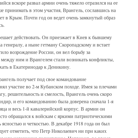
йся вскоре развал армии очень тяжело отразился на ее
е принимать в этом участия, Врангель, сославшись на
ает в Крым. Почти год он ведет очень замкнутый образ
сь.
решает действовать. Он приезжает в Киев к бывшему
 генералу, а ныне гетману Скоропадскому и встает
тило возрождение России, он вел борьбу за
о между ним и Врангелем стали возникать конфликты,
хать в Екатеринодар к Деникину.
ангель получает под свое командование
нял участие во 2-м Кубанском походе. Имея за плечами
гу, решительность и смелость, Врангель очень скоро
ндир, и его командованию была доверена сначала 1-я
сяца и весь 1-й кавалерийский корпус. В армии он
асто обращался к войскам с яркими патриотическими
 ясностью и четкостью. В декабре 1918 года он был
дует отметить, что Петр Николаевич ни при каких