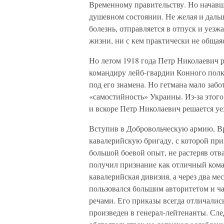
Временному правительству. Но начавши
душевном состоянии. Не желая и дальш
болезнь, отправляется в отпуск и уезж
жизни, ни с кем практически не общая
Но летом 1918 года Петр Николаевич 
командиру лейб-гвардии Конного полка
под его знамена. Но гетмана мало забо
«самостийность» Украины. Из-за этог
и вскоре Петр Николаевич решается уе
Вступив в Добровольческую армию, Вр
кавалерийскую бригаду, с которой при
большой боевой опыт, не растеряв отва
получил признание как отличный кома
кавалерийская дивизия, а через два ме
пользовался большим авторитетом и ч
речами. Его приказы всегда отличались
произведен в генерал-лейтенанты. Сле