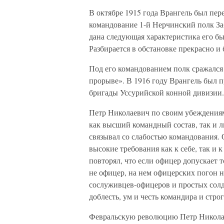
В октябре 1915 года Врангель был пер
командование 1-й Нерчинский полк Заб
дана следующая характеристика его 
Разбирается в обстановке прекрасно и 
Под его командованием полк сражался
прорыве». В 1916 году Врангель был п
бригады Уссурийской конной дивизии.
Петр Николаевич по своим убеждениям
как высший командный состав, так и л
связывал со слабостью командования.
высокие требования как к себе, так и
повторял, что если офицер допускает т
не офицер, на нем офицерских погон 
сослуживцев-офицеров и простых солд
доблесть, ум и честь командира и стр
Февральскую революцию Петр Николаев