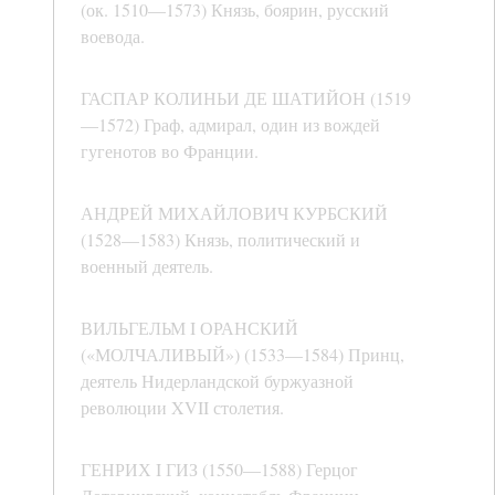
(ок. 1510—1573) Князь, боярин, русский
воевода.
ГАСПАР КОЛИНЬИ ДЕ ШАТИЙОН (1519
—1572) Граф, адмирал, один из вождей
гугенотов во Франции.
АНДРЕЙ МИХАЙЛОВИЧ КУРБСКИЙ
(1528—1583) Князь, политический и
военный деятель.
ВИЛЬГЕЛЬМ I ОРАНСКИЙ
(«МОЛЧАЛИВЫЙ») (1533—1584) Принц,
деятель Нидерландской буржуазной
революции XVII столетия.
ГЕНРИХ I ГИЗ (1550—1588) Герцог