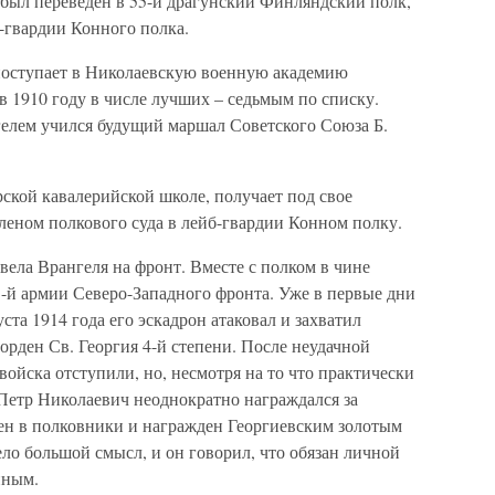
 был переведен в 55-й драгунский Финляндский полк,
-гвардии Конного полка.
поступает в Николаевскую военную академию
в 1910 году в числе лучших – седьмым по списку.
нгелем учился будущий маршал Советского Союза Б.
рской кавалерийской школе, получает под свое
леном полкового суда в лейб-гвардии Конном полку.
ела Врангеля на фронт. Вместе с полком в чине
1-й армии Северо-Западного фронта. Уже в первые дни
уста 1914 года его эскадрон атаковал и захватил
орден Св. Георгия 4-й степени. После неудачной
ойска отступили, но, несмотря на то что практически
 Петр Николаевич неоднократно награждался за
ден в полковники и награжден Георгиевским золотым
ло большой смысл, и он говорил, что обязан личной
нным.