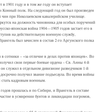
 в 1901 году и в том же году он вступает
и Конный полк. На следующий год он был произведен
ий чин при Николаевском кавалерийском училище.
 Иркутск на должность чиновника для особых поручений
русско-японская война 1904—1905 годов застает его в
ступив на действительную военную службу,
Врангель был зачислен в состав 2-го Аргунского полка
 в сотники – «за отличие в делах против японцев». Во
 получил свои первые боевые ордена – Св. Анны 4-й
у он служил в отдельном дивизионе разведчиков 1-й
досрочно получил звание подъесаула. Во время войны
 стать кадровым военным.
годов прошлась и по Сибири, и Врангель в составе
участие в усмирении бунтов и ликвидации погромов,