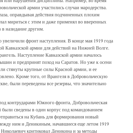
ния или нарушения дисциплины. Например, во время
овольческой армии участились случаи мародерства.
лаза, оправдывая действия подчиненных плохим
лал мириться с этим и даже применял во вверенных
 в назидание другим.
 увеличили фронт наступления. В конце мая 1919 года
ой Кавказской армии для действий на Нижней Волге.
ангель. Наступление Кавказской армии началось
шин и предпринят поход на Саратов. Но уже к осени
ыли стянуты крупные силы Красной армии, и ее
овлено. Кроме того, от Врангеля в Добровольческую
скве, были переведены все резервы, что значительно
под контрударами Южного фронта, Добровольческая
й были сведены в один корпус под командованием
отправиться на Кубань для формирования новый
 между ним и Деникиным, начавшиеся еще летом 1919
р Николаевич критиковал Деникина и за методы