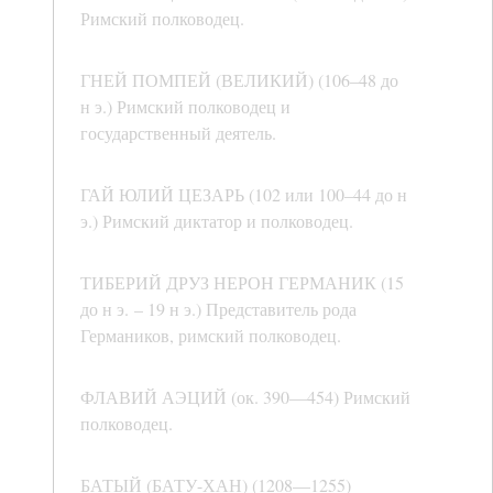
Римский полководец.
ГНЕЙ ПОМПЕЙ (ВЕЛИКИЙ) (106–48 до
н э.) Римский полководец и
государственный деятель.
ГАЙ ЮЛИЙ ЦЕЗАРЬ (102 или 100–44 до н
э.) Римский диктатор и полководец.
ТИБЕРИЙ ДРУЗ НЕРОН ГЕРМАНИК (15
до н э. – 19 н э.) Представитель рода
Германиков, римский полководец.
ФЛАВИЙ АЭЦИЙ (ок. 390—454) Римский
полководец.
БАТЫЙ (БАТУ-ХАН) (1208—1255)