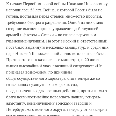
К началу Первой мировой войны Николаю Николаевичу
исполнилось 58 лет. Война, к которой Россия была не
готова, поставила перед страной множество проблем,
требующих быстрого разрешения. Одной из них стало
создание высшего органа управления действующей
армией и флотом – Ставки – во главе с верховным
главнокомандующим. На этот высокий и ответственный
пост было выдвинуто несколько кандидатур, и среди них
царь Николай II, пожелавший лично возглавить войска.
Против этого высказались все министры, и 20 июля
вышел высочайший указ, гласивший следующее: «Не
признавая возможным, по причинам
общегосударственного характера, стать теперь же во
главе наших сухопутных и морских сил,
предназначенных для военных действий, признали мы за
благо всемилостивейше повелевать нашему генерал-
адъютанту, командующему войсками гвардии и
Петербургского военного округа, генералу от кавалерии
его императорскому высочеству великому князю