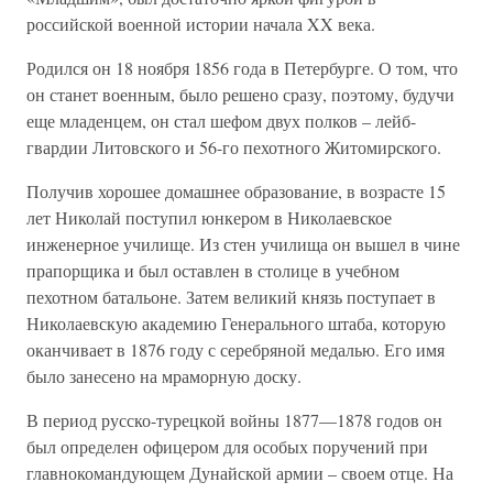
российской военной истории начала XX века.
Родился он 18 ноября 1856 года в Петербурге. О том, что
он станет военным, было решено сразу, поэтому, будучи
еще младенцем, он стал шефом двух полков – лейб-
гвардии Литовского и 56-го пехотного Житомирского.
Получив хорошее домашнее образование, в возрасте 15
лет Николай поступил юнкером в Николаевское
инженерное училище. Из стен училища он вышел в чине
прапорщика и был оставлен в столице в учебном
пехотном батальоне. Затем великий князь поступает в
Николаевскую академию Генерального штаба, которую
оканчивает в 1876 году с серебряной медалью. Его имя
было занесено на мраморную доску.
В период русско-турецкой войны 1877—1878 годов он
был определен офицером для особых поручений при
главнокомандующем Дунайской армии – своем отце. На