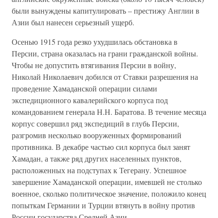
были вынуждены капитулировать – престижу Англии в
Азии был нанесен серьезный ущерб.
Осенью 1915 года резко ухудшилась обстановка в
Персии, страна оказалась на грани гражданской войны.
Чтобы не допустить втягивания Персии в войну,
Николай Николаевич добился от Ставки разрешения на
проведение Хамаданской операции силами
экспедиционного кавалерийского корпуса под
командованием генерала Н.Н. Баратова. В течение месяца
корпус совершил ряд экспедиций в глубь Персии,
разгромив несколько вооруженных формирований
противника. В декабре частью сил корпуса был занят
Хамадан, а также ряд других населенных пунктов,
расположенных на подступах к Тегерану. Успешное
завершение Хамаданской операции, имевшей не столько
военное, сколько политическое значение, положило конец
попыткам Германии и Турции втянуть в войну против
России государства Средней Азии.