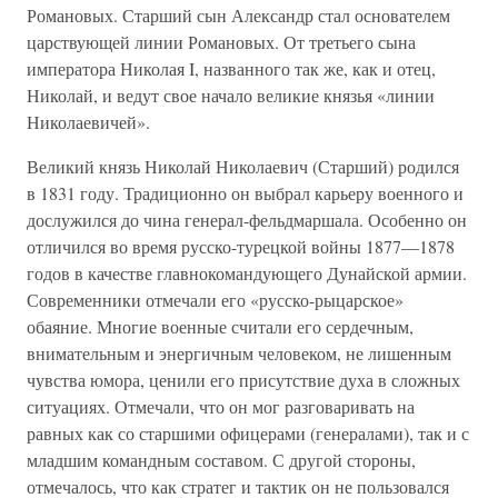
Романовых. Старший сын Александр стал основателем
царствующей линии Романовых. От третьего сына
императора Николая I, названного так же, как и отец,
Николай, и ведут свое начало великие князья «линии
Николаевичей».
Великий князь Николай Николаевич (Старший) родился
в 1831 году. Традиционно он выбрал карьеру военного и
дослужился до чина генерал-фельдмаршала. Особенно он
отличился во время русско-турецкой войны 1877—1878
годов в качестве главнокомандующего Дунайской армии.
Современники отмечали его «русско-рыцарское»
обаяние. Многие военные считали его сердечным,
внимательным и энергичным человеком, не лишенным
чувства юмора, ценили его присутствие духа в сложных
ситуациях. Отмечали, что он мог разговаривать на
равных как со старшими офицерами (генералами), так и с
младшим командным составом. С другой стороны,
отмечалось, что как стратег и тактик он не пользовался