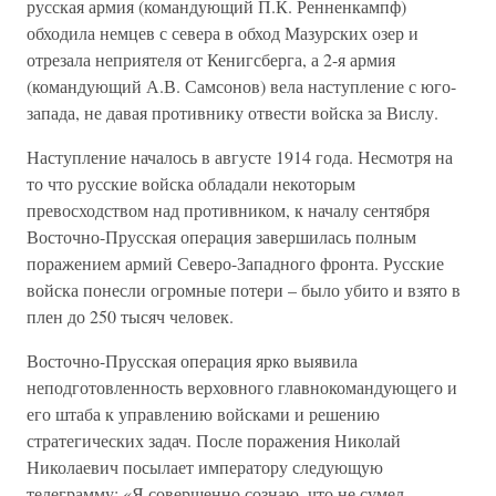
русская армия (командующий П.К. Ренненкампф)
обходила немцев с севера в обход Мазурских озер и
отрезала неприятеля от Кенигсберга, а 2-я армия
(командующий А.В. Самсонов) вела наступление с юго-
запада, не давая противнику отвести войска за Вислу.
Наступление началось в августе 1914 года. Несмотря на
то что русские войска обладали некоторым
превосходством над противником, к началу сентября
Восточно-Прусская операция завершилась полным
поражением армий Северо-Западного фронта. Русские
войска понесли огромные потери – было убито и взято в
плен до 250 тысяч человек.
Восточно-Прусская операция ярко выявила
неподготовленность верховного главнокомандующего и
его штаба к управлению войсками и решению
стратегических задач. После поражения Николай
Николаевич посылает императору следующую
телеграмму: «Я совершенно сознаю, что не сумел