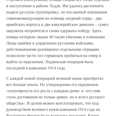
в наступление в районе Лодзи. Им удалось расчленить
надвое русскую группировку, но посланный верховным
главнокомандующим на помощь сводный отряд – два
армейских корпуса и две кавалерийские дивизии – сумел
окружить неприятеля и снова одержать победу. Здесь
немцы потеряли свыше 40 тысяч убитыми и пленными.
Лишь ошибки в управлении русскими войсками,
действовавшими разобщенно отдельными отрядами,
позволили части сил германцев пробиться на север и
выйти из окружения. Лодзинская операция была
последней в кампании 1914 года.
С каждой новой операцией великий князь приобретал
все больше опыта. По утверждению его окружения,
«популярность его росла с каждым днем» и «его имя
стало достоянием не только армии, но и всего русского
общества». В целом можно констатировать, что под
руководством великого князя кампания 1914 года на
Восточном фронте была выиграна русскими. Кроме