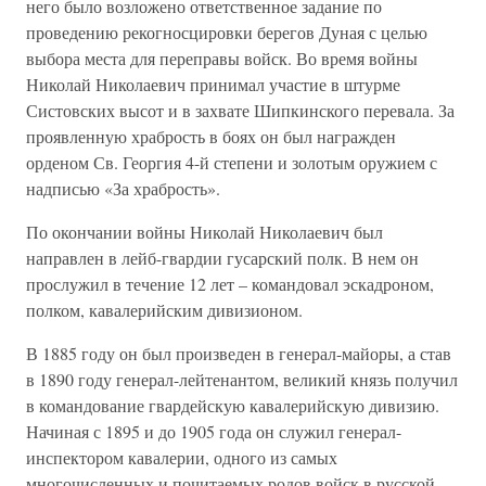
него было возложено ответственное задание по
проведению рекогносцировки берегов Дуная с целью
выбора места для переправы войск. Во время войны
Николай Николаевич принимал участие в штурме
Систовских высот и в захвате Шипкинского перевала. За
проявленную храбрость в боях он был награжден
орденом Св. Георгия 4-й степени и золотым оружием с
надписью «За храбрость».
По окончании войны Николай Николаевич был
направлен в лейб-гвардии гусарский полк. В нем он
прослужил в течение 12 лет – командовал эскадроном,
полком, кавалерийским дивизионом.
В 1885 году он был произведен в генерал-майоры, а став
в 1890 году генерал-лейтенантом, великий князь получил
в командование гвардейскую кавалерийскую дивизию.
Начиная с 1895 и до 1905 года он служил генерал-
инспектором кавалерии, одного из самых
многочисленных и почитаемых родов войск в русской