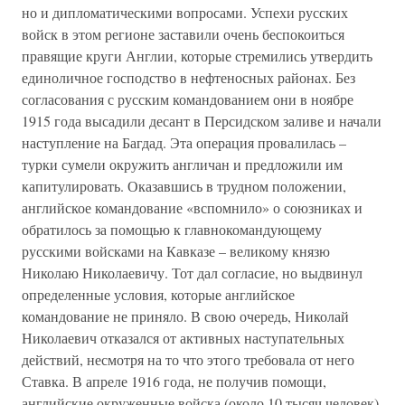
но и дипломатическими вопросами. Успехи русских
войск в этом регионе заставили очень беспокоиться
правящие круги Англии, которые стремились утвердить
единоличное господство в нефтеносных районах. Без
согласования с русским командованием они в ноябре
1915 года высадили десант в Персидском заливе и начали
наступление на Багдад. Эта операция провалилась –
турки сумели окружить англичан и предложили им
капитулировать. Оказавшись в трудном положении,
английское командование «вспомнило» о союзниках и
обратилось за помощью к главнокомандующему
русскими войсками на Кавказе – великому князю
Николаю Николаевичу. Тот дал согласие, но выдвинул
определенные условия, которые английское
командование не приняло. В свою очередь, Николай
Николаевич отказался от активных наступательных
действий, несмотря на то что этого требовала от него
Ставка. В апреле 1916 года, не получив помощи,
английские окруженные войска (около 10 тысяч человек)