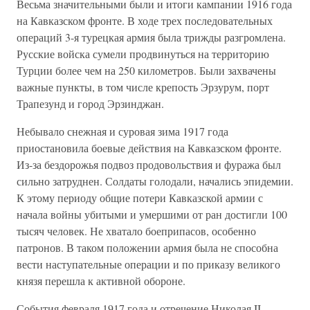
Весьма значительными были и итоги кампании 1916 года
на Кавказском фронте. В ходе трех последовательных
операций 3-я турецкая армия была трижды разгромлена.
Русские войска сумели продвинуться на территорию
Турции более чем на 250 километров. Были захвачены
важные пункты, в том числе крепость Эрзурум, порт
Трапезунд и город Эрзинджан.
Небывало снежная и суровая зима 1917 года
приостановила боевые действия на Кавказском фронте.
Из-за бездорожья подвоз продовольствия и фуража был
сильно затруднен. Солдаты голодали, начались эпидемии.
К этому периоду общие потери Кавказской армии с
начала войны убитыми и умершими от ран достигли 100
тысяч человек. Не хватало боеприпасов, особенно
патронов. В таком положении армия была не способна
вести наступательные операции и по приказу великого
князя перешла к активной обороне.
События февраля 1917 года и отречение Николая II