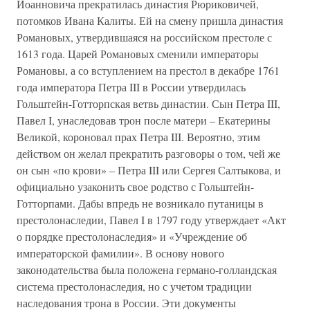
Иоанновича прекратилась династия Рюриковичей,
потомков Ивана Калиты. Ей на смену пришла династия
Романовых, утвердившаяся на российском престоле с
1613 года. Царей Романовых сменили императоры
Романовы, а со вступлением на престол в декабре 1761
года императора Петра III в России утвердилась
Гольштейн-Готторпская ветвь династии. Сын Петра III,
Павел I, унаследовав трон после матери – Екатерины
Великой, короновал прах Петра III. Вероятно, этим
действом он желал прекратить разговоры о том, чей же
он сын «по крови» – Петра III или Сергея Салтыкова, и
официально узаконить свое родство с Гольштейн-
Готторпами. Дабы впредь не возникало путаницы в
престолонаследии, Павел I в 1797 году утверждает «Акт
о порядке престолонаследия» и «Учреждение об
императорской фамилии». В основу нового
законодательства была положена германо-голландская
система престолонаследия, но с учетом традиции
наследования трона в России. Эти документы