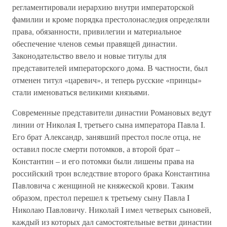
регламентировали иерархию внутри императорской
фамилии и кроме порядка престолонаследия определяли
права, обязанности, привилегии и материальное
обеспечение членов семьи правящей династии.
Законодательство ввело и новые титулы для
представителей императорского дома. В частности, был
отменен титул «царевич», и теперь русские «принцы»
стали именоваться великими князьями.
Современные представители династии Романовых ведут
линии от Николая I, третьего сына императора Павла I.
Его брат Александр, занявший престол после отца, не
оставил после смерти потомков, а второй брат –
Константин – и его потомки были лишены права на
российский трон вследствие второго брака Константина
Павловича с женщиной не княжеской крови. Таким
образом, престол перешел к третьему сыну Павла I
Николаю Павловичу. Николай I имел четверых сыновей,
каждый из которых дал самостоятельные ветви династии