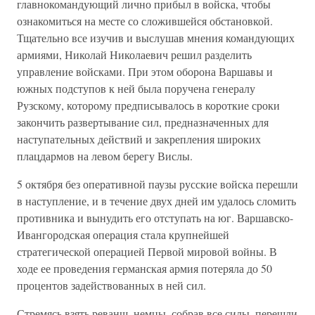
главнокомандующий лично прибыл в войска, чтобы
ознакомиться на месте со сложившейся обстановкой.
Тщательно все изучив и выслушав мнения командующих
армиями, Николай Николаевич решил разделить
управление войсками. При этом оборона Варшавы и
южных подступов к ней была поручена генералу
Рузскому, которому предписывалось в короткие сроки
закончить развертывание сил, предназначенных для
наступательных действий и закрепления широких
плацдармов на левом берегу Вислы.
5 октября без оперативной паузы русские войска перешли
в наступление, и в течение двух дней им удалось сломить
противника и вынудить его отступать на юг. Варшавско-
Ивангородская операция стала крупнейшей
стратегической операцией Первой мировой войны. В
ходе ее проведения германская армия потеряла до 50
процентов задействованных в ней сил.
Стремясь взять реванш, немцы, собрав все силы, перешли