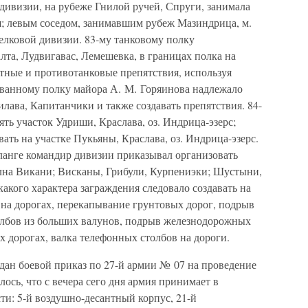
 дивизии, на рубеже Гнилой ручей, Спруги, занимала
я; левым соседом, занимавшим рубеж Мазиндрица, м.
елковой дивизии. 83-му танковому полку
лта, Лудвигавас, Лемешевка, в границах полка на
тные и противотанковые препятствия, используя
ванному полку майора А. М. Горяинова надлежало
илава, Капитанчики и также создавать препятствия. 84-
ть участок Удриши, Краслава, оз. Индрица-эзерс;
вать на участке Пукьяны, Краслава, оз. Индрица-эзерс.
ланге командир дивизии приказывал организовать
ална Викани; Висканы, Грибули, Курпениэки; Шустыни,
какого характера заграждения следовало создавать на
 на дорогах, перекапывание грунтовых дорог, подрыв
олбов из больших валунов, подрыв железнодорожных
х дорогах, валка телефонных столбов на дороги.
дан боевой приказ по 27-й армии № 07 на проведение
ось, что с вечера сего дня армия принимает в
и: 5-й воздушно-десантный корпус, 21-й