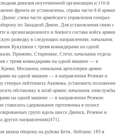
 сводная дивизия неуточненной организации и 110-й
жение фронта не установлены, справа части 8-й армии
 Двине; слева части армейского управления генерал-
оборону по Западной Двине. Для установления связи с
те и организационного и боевого состава войск армии
скую разведку в следующих направлениях: начальник
овник Кукушкин с тремя командирами на одной
кали, Прижево, Стирнивке, Стети; начальник отдела
ев с тремя командирами на одной машине — в
 Креви, Москвина; начальник артиллерии армии
рами на одной машине — в направлении Резекне и
пу генерал-лейтенанта Акимова, установить положение
оносить обстановку в штаб армии; начальник химслужбы
рами на одной машине — в направлении Резекне,
ии ставилось сдерживание противника в полосе
зированных групп вдоль шоссе Двинск, Резекне и
 других направлениях[471].
ия заняла оборону на рубеже Бети, Лейтани; 185-я