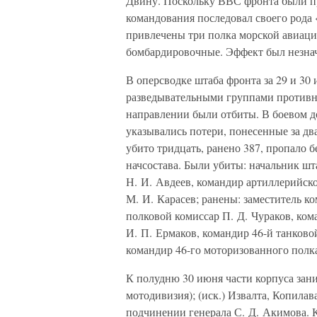
Двину. Поскольку ВВС фронта были пр
командования последовал своего рода
привлечены три полка морской авиации
бомбардировочные. Эффект был незначи
В оперсводке штаба фронта за 29 и 30 
разведывательными группами противни
направлении были отбиты. В боевом д
указывались потери, понесенные за два
убито тридцать, ранено 387, пропало б
начсостава. Были убиты: начальник ш
Н. И. Авдеев, командир артиллерийск
М. И. Карасев; ранены: заместитель к
полковой комиссар П. Д. Чураков, ком
И. П. Ермаков, командир 46-й танково
командир 46-го моторизованного полк
К полудню 30 июня части корпуса зани
мотодивизия); (иск.) Извалта, Копилава
подчинении генерала С. Д. Акимова. 