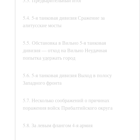
5.3. Предварительный итог
5.4. 5-я танковая дивизия Сражение за
алитусские мосты
5.5. Обстановка в Вильно 5-я танковая
дивизия — отход на Вильно Неудачная
попытка удержать город
5.6. 5-я танковая дивизия Выход в полосу
Западного фронта
5.7. Несколько соображений о причинах
поражения войск Прибалтийского округа
5.8. За левым флангом 4-я армия