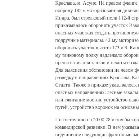
Краслава, м. Асуне. На правом фланге
оборону 185-я моторизованная дивизи
Индра, был стрелковый полк 112-й стр
приказывалось оборонять участок Изва
опасных участках создать противопехо
подручные материалы. 42-му моторизо
оборонять участок высота 173 и 9, Кап
му танковому полку надлежало обороня
препятствия для танков и пехоты созда
Для выяснения обстановки на левом ф
разведку в направлениях Краслава, К
Сталти. Также в приказе указывалось, 
опасных направлениях: лесные завалы
или сжигание мостов, устройство над
путей, устройство воронок на основны
По состоянию на 20:00 28 июня был из
командирской разведки. В нем указывал
подчинение следующие фронтовые част