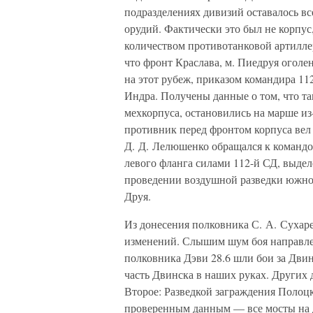
подразделениях дивизий оставалось все
орудий. Фактически это был не корпус
количеством противотанковой артилле
что фронт Краслава, м. Пиедруя оголен
на этот рубеж, приказом командира 112
Индра. Получены данные о том, что т
мехкорпуса, остановились на марше из-
противник перед фронтом корпуса вел
Д. Д. Лелюшенко обращался к командо
левого фланга силами 112-й СД, выдел
проведении воздушной разведки южног
Друя.
Из донесения полковника С. А. Сухарев
изменений. Слышим шум боя направл
полковника Дэви 28.6 шли бои за Двин
часть Двинска в наших руках. Других
Второе: Разведкой заграждения Полоц
проверенным данным — все мосты на д