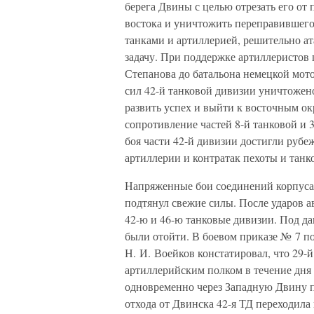
берега Двины с целью отрезать его от
востока и уничтожить переправившего
танками и артиллерией, решительно а
задачу. При поддержке артиллеристов 
Степанова до батальона немецкой мото
сил 42-й танковой дивизии уничтожен
развить успех и выйти к восточным о
сопротивление частей 8-й танковой и 
боя части 42-й дивизии достигли руб
артиллерии и контратак пехоты и танк
Напряженные бои соединений корпуса 
подтянул свежие силы. После ударов 
42-ю и 46-ю танковые дивизии. Под д
были отойти. В боевом приказе № 7 по
Н. И. Воейков констатировал, что 29-
артиллерийским полком в течение дня
одновременно через Западную Двину п
отхода от Двинска 42-я ТД переходила 