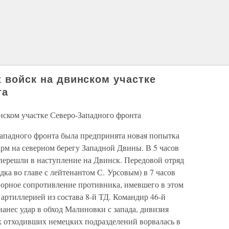
х войск на двинском участке
та
инском участке Северо-Западного фронта
Западного фронта была предпринята новая попытка
рм на северном берегу Западной Двины. В 5 часов
перешли в наступление на Двинск. Передовой отряд
дка во главе с лейтенантом С. Урсовым) в 7 часов
порное сопротивление противника, имевшего в этом
 артиллерией из состава 8-й ТД. Командир 46-й
нес удар в обход Малиновки с запада, дивизия
ах отходивших немецких подразделений ворвалась в