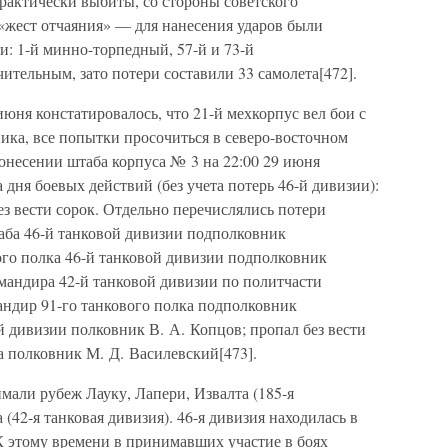
актически выбиты, со стороны советского
 «жест отчаяния» — для нанесения ударов были
: 1-й минно-торпедный, 57-й и 73-й
тельным, зато потери составили 33 самолета[472].
июня констатировалось, что 21-й мехкорпус вел бои с
ка, все попытки просочиться в северо-восточном
онесении штаба корпуса № 3 на 22:00 29 июня
 дня боевых действий (без учета потерь 46-й дивизии):
ез вести сорок. Отдельно перечислялись потери
таба 46-й танковой дивизии подполковник
ого полка 46-й танковой дивизии подполковник
омандира 42-й танковой дивизии по политчасти
андир 91-го танкового полка подполковник
й дивизии полковник В. А. Копцов; пропал без вести
а полковник М. Д. Василевский[473].
мали рубеж Лауку, Лапери, Извалта (185-я
 (42-я танковая дивизия). 46-я дивизия находилась в
К этому времени в принимавших участие в боях