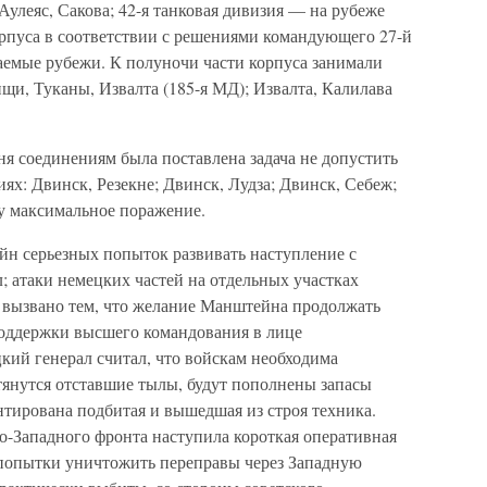
улеяс, Сакова; 42-я танковая дивизия — на рубеже
рпуса в соответствии с решениями командующего 27-й
емые рубежи. К полуночи части корпуса занимали
щи, Туканы, Извалта (185-я МД); Извалта, Калилава
я соединениям была поставлена задача не допустить
х: Двинск, Резекне; Двинск, Лудза; Двинск, Себеж;
у максимальное поражение.
йн серьезных попыток развивать наступление с
 атаки немецких частей на отдельных участках
 вызвано тем, что желание Манштейна продолжать
поддержки высшего командования в лице
кий генерал считал, что войскам необходима
тянутся отставшие тылы, будут пополнены запасы
нтирована подбитая и вышедшая из строя техника.
о-Западного фронта наступила короткая оперативная
ь попытки уничтожить переправы через Западную