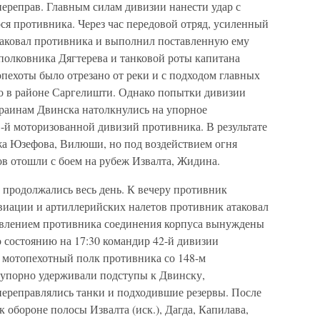
 переправ. Главным силам дивизии нанести удар с
ся противника. Через час передовой отряд, усиленный
таковал противника и выполнил поставленную ему
полковника Дягтерева и танковой роты капитана
пехоты было отрезано от реки и с подходом главных
о в районе Саргелишти. Однако попытки дивизии
краинам Двинска натолкнулись на упорное
3-й моторизованной дивизий противника. В результате
ежа Юзефова, Вилюши, но под воздействием огня
ов отошли с боем на рубеж Извалта, Жидина.
продолжались весь день. К вечеру противник
авиации и артиллерийских налетов противник атаковал
авлением противника соединения корпуса вынуждены
 состоянию на 17:30 командир 42-й дивизии
й мотопехотный полк противника со 148-м
 упорно удерживали подступы к Двинску,
ереправлялись танки и подходившие резервы. После
к обороне полосы Извалта (иск.), Дагда, Капилава,