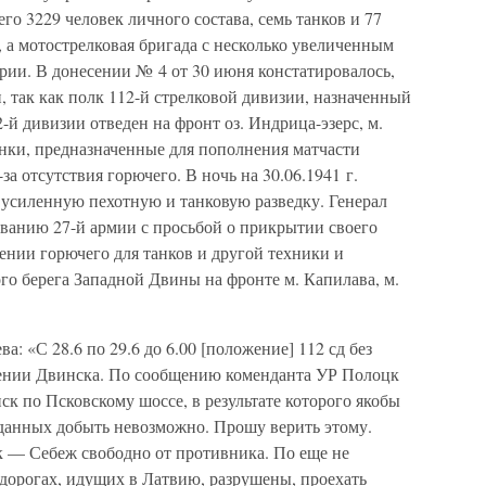
го 3229 человек личного состава, семь танков и 77
, а мотострелковая бригада с несколько увеличенным
рии. В донесении № 4 от 30 июня констатировалось,
, так как полк 112-й стрелковой дивизии, назначенный
-й дивизии отведен на фронт оз. Индрица-эзерс, м.
анки, предназначенные для пополнения матчасти
за отсутствия горючего. В ночь на 30.06.1941 г.
 усиленную пехотную и танковую разведку. Генерал
ванию 27-й армии с просьбой о прикрытии своего
ении горючего для танков и другой техники и
о берега Западной Двины на фронте м. Капилава, м.
а: «С 28.6 по 29.6 до 6.00 [положение] 112 сд без
ении Двинска. По сообщению коменданта УР Полоцк
ск по Псковскому шоссе, в результате которого якобы
 данных добыть невозможно. Прошу верить этому.
к — Себеж свободно от противника. По еще не
орогах, идущих в Латвию, разрушены, проехать