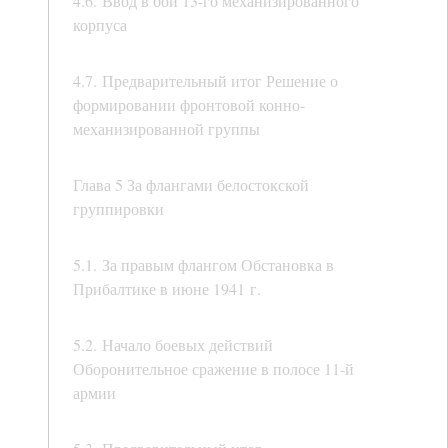
4.6. Ввод в бой 13-го механизированного
корпуса
4.7. Предварительный итог Решение о
формировании фронтовой конно-
механизированной группы
Глава 5 За флангами белостокской
группировки
5.1. За правым флангом Обстановка в
Прибалтике в июне 1941 г.
5.2. Начало боевых действий
Оборонительное сражение в полосе 11-й
армии