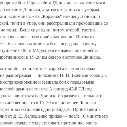
упорные бои. Однако 46-я ТД не смогла закрепиться в
ную окраину Двинска, а затем отступила к Сумбрам.
кий, вспоминал: «На „Коржике“ немцы установили
кой, почти в упор, они расстреливали проходившие со
кие танки. Вспыхнул один, потом второй, третий…
истов валялись возле подбитых машин. Потом их
е 46-я танковая дивизия была передана в группу
ступление 185-й МД успеха не имело, она понесла
противником в 15–20 км северо-восточнее Двинска.
ративной группой штаба корпуса выехал генерал-
на радиограмма — полковник Н. И. Воейков сообщал,
в соприкосновение и завязала бой с передовыми
полевой армии вермахта. Авангард 42-й ТД под
должал двигаться на Двинск. Из разведывательного
но сообщение, что в 15–20 км восточнее Двинска
берег и захватил еще один плацдарм. Прибывший в
чил от Д. Д. Лелюшенко приказ — после 10-минутного
довому отряду с ходу атаковать противника вдоль