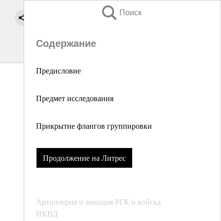
Поиск
Содержание
Предисловие
Предмет исследования
Прикрытие флангов группировки
Продолжение на Литрес
Артиллерия и авиация РГК и войска
НКВД