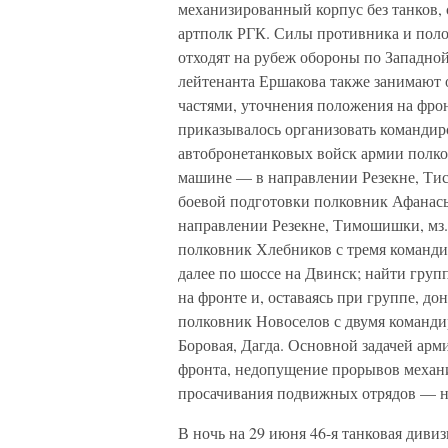
механизированный корпус без танков,
артполк РГК. Силы противника и поло
отходят на рубеж обороны по Западной
лейтенанта Ершакова также занимают 
частями, уточнения положения на фрон
приказывалось организовать командир
автобронетанковых войск армии полк
машине — в направлении Резекне, Тис
боевой подготовки полковник Афанась
направлении Резекне, Тимошишки, мз.
полковник Хлебников с тремя команди
далее по шоссе на Двинск; найти груп
на фронте и, оставаясь при группе, д
полковник Новоселов с двумя команди
Боровая, Дагда. Основной задачей арм
фронта, недопущение прорывов механи
просачивания подвижных отрядов — на
В ночь на 29 июня 46-я танковая дивиз