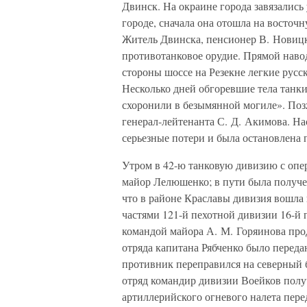
Двинск. На окраине города завязались 
городе, сначала она отошла на восточ
Житель Двинска, пенсионер В. Новиц
противотанковое орудие. Прямой навод
стороны шоссе на Резекне легкие русс
Несколько дней обгоревшие тела танк
схоронили в безымянной могиле». Позж
генерал-лейтенанта С. Д. Акимова. На
серьезные потери и была остановлена 
Утром в 42-ю танковую дивизию с опе
майор Лелюшенко; в пути была получе
что в районе Краславы дивизия вошла 
частями 121-й пехотной дивизии 16-й 
командой майора А. М. Горяинова про
отряда капитана Рябченко было переда
противник переправился на северный 
отряд командир дивизии Воейков полу
артиллерийского огневого налета пере