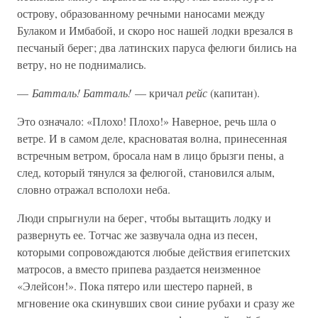
острову, образованному речными наносами между
Булаком и Имбабой, и скоро нос нашей лодки врезался в
песчаный берег; два латинских паруса фелюги бились на
ветру, но не поднимались.
—
Батталь! Батталь!
— кричал
рейс
(капитан).
Это означало: «Плохо! Плохо!» Наверное, речь шла о
ветре. И в самом деле, красноватая волна, принесенная
встречным ветром, бросала нам в лицо брызги пены, а
след, который тянулся за фелюгой, становился алым,
словно отражал всполохи неба.
Люди спрыгнули на берег, чтобы вытащить лодку и
развернуть ее. Тотчас же зазвучала одна из песен,
которыми сопровождаются любые действия египетских
матросов, а вместо припева раздается неизменное
«Элейсон!». Пока пятеро или шестеро парней, в
мгновение ока скинувших свои синие рубахи и сразу же