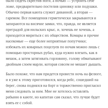
было сидеть скрестив ноги, а ночью — устроить себе
ложе, предварительно постелив циновку или подушки.
Обычно первая каюта служит диванной, а вторая —
гаремом. Все помещения герметически закрываются и
запираются на висячие замки, что, правда, не является
преградой для нильских крыс, и, хочешь не хочешь, а
приходится мириться с их обществом. Комары и прочие
насекомые — еще более неприятные попутчики;
избежать их коварных поцелуев по ночам можно лишь с
помощью просторных рубах, куда нужно влезать, как в
мешок, а затем затягивать горловину, голову обматывают
двойным слоем марли, которая совсем не мешает дышать.
Было похоже, что нам придется провести ночь на фелюге,
и я уже к этому приготовился, когда рейс, сошедший на
берег, снова поднялся на борт и торжественно пригласил
меня следовать за ним. Мне не хотелось оставлять
рабыню в каюте, но капитан сам сказал, что лучше будет
взять ее с собой.