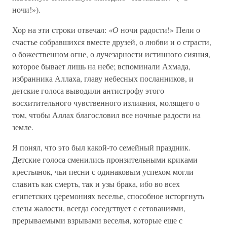
ночи!»).
Хор на эти строки отвечал:
«О
ночи радости!» Пели о
счастье собравшихся вместе друзей, о любви и о страсти,
о божественном огне, о лучезарности истинного сияния,
которое бывает лишь на небе; вспоминали Ахмада,
избранника Аллаха, главу небесных посланников, и
детские голоса выводили антистрофу этого
восхитительного чувственного излияния, молящего о
том, чтобы Аллах благословил все ночные радости на
земле.
Я понял, что это был какой-то семейный праздник.
Детские голоса сменились пронзительными криками
крестьянок, чьи песни с одинаковым успехом могли
славить как смерть, так и узы брака, ибо во всех
египетских церемониях веселье, способное исторгнуть
слезы жалости, всегда соседствует с сетованиями,
прерываемыми взрывами веселья, которые еще с