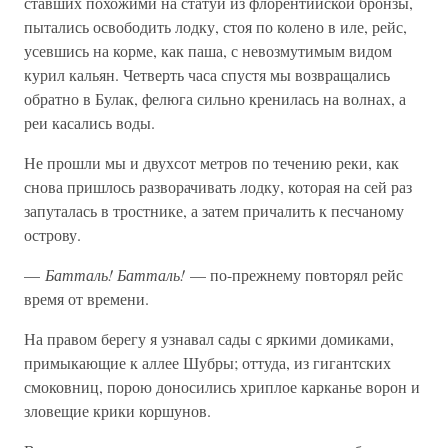
ставших похожими на статуи из флорентийской бронзы,
пытались освободить лодку, стоя по колено в иле, рейс,
усевшись на корме, как паша, с невозмутимым видом
курил кальян. Четверть часа спустя мы возвращались
обратно в Булак, фелюга сильно кренилась на волнах, а
реи касались воды.
Не прошли мы и двухсот метров по течению реки, как
снова пришлось разворачивать лодку, которая на сей раз
запуталась в тростнике, а затем причалить к песчаному
острову.
—
Батталь! Батталь!
— по-прежнему повторял рейс
время от времени.
На правом берегу я узнавал сады с яркими домиками,
примыкающие к аллее Шубры; оттуда, из гигантских
смоковниц, порою доносились хриплое карканье ворон и
зловещие крики коршунов.