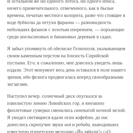
В остальном же ни единого лотоса, ни одного ибиса,
ничего примечательного, отмеченного, как в былые
времена, печатью местного колорита, разве что стоящие в
воде буйволы да петухи фараона — разновидность
небольших фазанов с золотым оперением, — порхающие
среди апельсиновых и банановых деревьев в садах.
Я забыл упомянуть об обелиске Гелиополя, указывающем
своим каменным перстом на близость Сирийской
пустыни. Его, к сожалению, мне довелось увидеть лишь
издали. Этот монумент весь день оставался в поле нашего
зрения, ибо фелюга продвигалась вперед своеобразными
зигзагами.
Наступил вечер, солнечный диск опускался за
извилистую линию Ливийских гор, и внезапно
фиолетовые сумерки сменились синеватой ночной мглой.
Я увидел светящиеся вдали огни кофейни, до нас
донеслись скрипучие звуки
нея
и
ребаба
, выводивших
известную египетскую мелодию «Йа ляйали!» («О