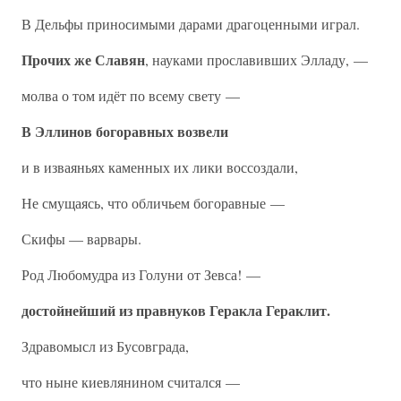
В Дельфы приносимыми дарами драгоценными играл.
Прочих же Славян
, науками прославивших Элладу, —
молва о том идёт по всему свету —
В Эллинов богоравных возвели
и в изваяньях каменных их лики воссоздали,
Не смущаясь, что обличьем богоравные —
Скифы — варвары.
Род Любомудра из Голуни от Зевса! —
достойнейший из правнуков Геракла Гераклит.
Здравомысл из Бусовграда,
что ныне киевлянином считался —