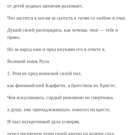
от детей родных щенятам разломает,
Что ластятся к ногам за сытость к татям со злобою в очах.
Душой своей распорядись, как хочешь; твоё — тебе и
право.
Но за народ наш и пред внуками его в ответе я,
Великий князь Руси.
2. Рим не пред воинской силой пал,
как финикийский Карфаген, а братством во Христе,
Чем искусившись, гордый римлянин не смертника,
а душу, ему принадлежавшую, повесил на кресте,
И пыл неукротимый духа усмиряя,
перед распятием души своей кротко на колени стал,