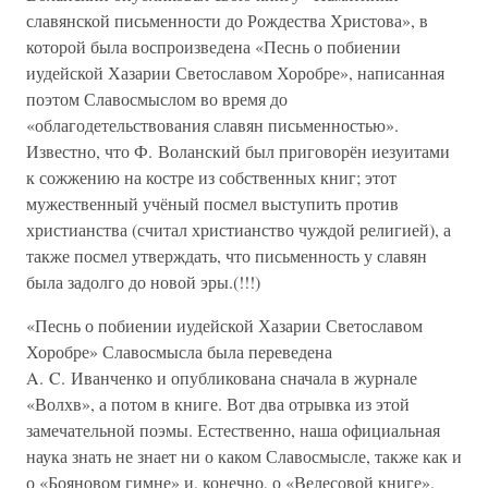
славянской письменности до Рождества Христова», в
которой была воспроизведена «Песнь о побиении
иудейской Хазарии Светославом Хоробре», написанная
поэтом Славосмыслом во время до
«облагодетельствования славян письменностью».
Известно, что Ф. Воланский был приговорён иезуитами
к сожжению на костре из собственных книг; этот
мужественный учёный посмел выступить против
христианства (считал христианство чуждой религией), а
также посмел утверждать, что письменность у славян
была задолго до новой эры.(!!!)
«Песнь о побиении иудейской Хазарии Светославом
Хоробре» Славосмысла была переведена
A. C. Иванченко и опубликована сначала в журнале
«Волхв», а потом в книге. Вот два отрывка из этой
замечательной поэмы. Естественно, наша официальная
наука знать не знает ни о каком Славосмысле, также как и
о «Бояновом гимне» и, конечно, о «Велесовой книге».