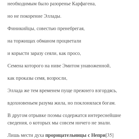
необходимым было разоренье Карфагена,
но не покорение Эллады.
Финикийцы, совестью пренебрегая,
на торжищах обманом процветали
и корысти заразу сеяли, как просо,
Семена которого на ниве Эмитом унавоженной,
как проказы семя, возросли,
Эллада же тем временем пуще прежнего взгордясь,
вдохновеньем разума жила, но поклонялася богам.
В другом отрывке поэмы содержатся интереснейшие
сведения, о которых мы совсем ничего не знали.
прорицательницы с Непри
Лишь мести духа
[35]