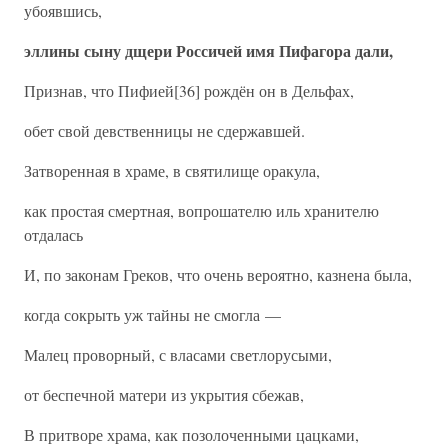
убоявшись,
эллины сыну дщери Россичей имя Пифагора дали,
Признав, что Пифией[36] рождён он в Дельфах,
обет свой девственницы не сдержавшей.
Затворенная в храме, в святилище оракула,
как простая смертная, вопрошателю иль хранителю
отдалась
И, по законам Греков, что очень вероятно, казнена была,
когда сокрыть уж тайны не смогла —
Малец проворный, с власами светлорусыми,
от беспечной матери из укрытия сбежав,
В притворе храма, как позолоченными цацками,