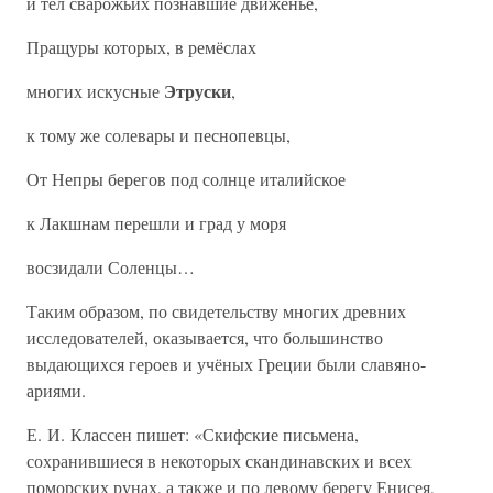
и тел сварожьих познавшие движенье,
Пращуры которых, в ремёслах
Этруски
многих искусные
,
к тому же солевары и песнопевцы,
От Непры берегов под солнце италийское
к Лакшнам перешли и град у моря
восзидали Соленцы…
Таким образом, по свидетельству многих древних
исследователей, оказывается, что большинство
выдающихся героев и учёных Греции были славяно-
ариями.
Е. И. Классен пишет: «Скифские письмена,
сохранившиеся в некоторых скандинавских и всех
поморских рунах, а также и по левому берегу Енисея,