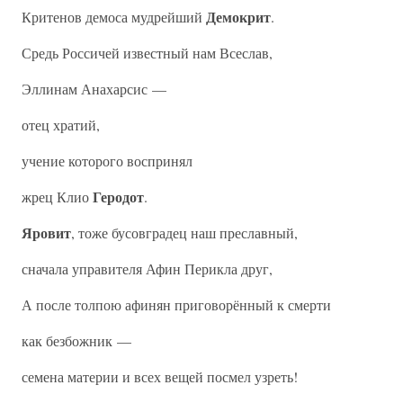
Демокрит
Критенов демоса мудрейший
.
Средь Россичей известный нам Всеслав,
Эллинам Анахарсис —
отец хратий,
учение которого воспринял
Геродот
жрец Клио
.
Яровит
, тоже бусовградец наш преславный,
сначала управителя Афин Перикла друг,
А после толпою афинян приговорённый к смерти
как безбожник —
семена материи и всех вещей посмел узреть!