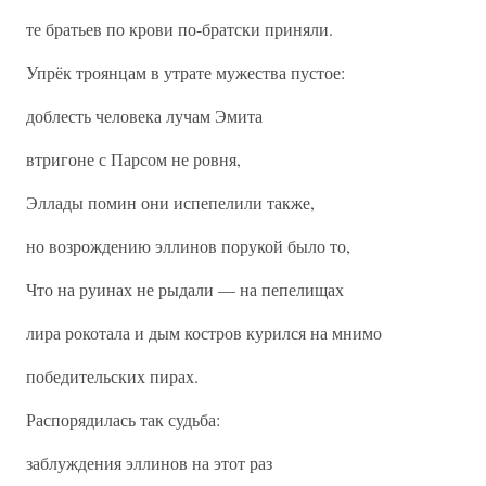
те братьев по крови по-братски приняли.
Упрёк троянцам в утрате мужества пустое:
доблесть человека лучам Эмита
втригоне с Парсом не ровня,
Эллады помин они испепелили также,
но возрождению эллинов порукой было то,
Что на руинах не рыдали — на пепелищах
лира рокотала и дым костров курился на мнимо
победительских пирах.
Распорядилась так судьба:
заблуждения эллинов на этот раз