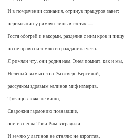
И в помрачении сознания, отринув пращуров завет:
неримлянин у римлян лишь в гостях —
Гостя обогрей и накорми, разделив с ним кров и пищу,
но не право на землю и гражданина честь.
Я римлян чту, они родня нам, Энея помнят, как и мы,
Нелепый вымысел о нём отверг Вергилий,
рассудком здравым эллинов миф измерив.
Троянцев тоже не виню,
Сварожия гармонию познавшие,
они из пепла Трои Рим взградили
И землю у латинов не отняли: не взроптав,