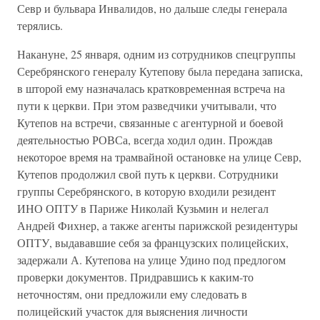
Севр и бульвара Инвалидов, но дальше следы генерала
терялись.
Накануне, 25 января, одним из сотрудников спецгруппы
Серебрянского генералу Кутепову была передана записка,
в шторой ему назначалась кратковременная встреча на
пути к церкви. При этом разведчики учитывали, что
Кутепов на встречи, связанные с агентурной и боевой
деятельностью РОВСа, всегда ходил один. Прождав
некоторое время на трамвайной остановке на улице Севр,
Кутепов продолжил свой путь к церкви. Сотрудники
группы Серебрянского, в которую входили резидент
ИНО ОПТУ в Париже Николай Кузьмин и нелегал
Андрей Фихнер, а также агенты парижской резидентуры
ОПТУ, выдававшие себя за французских полицейских,
задержали А. Кутепова на улице Удино под предлогом
проверки документов. Придравшись к каким-то
неточностям, они предложили ему следовать в
полицейский участок для выяснения личности