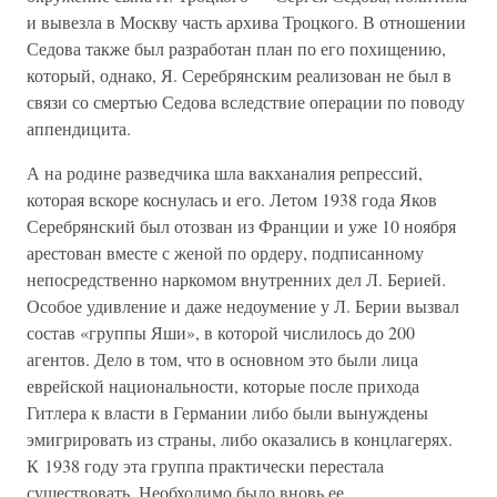
и вывезла в Москву часть архива Троцкого. В отношении
Седова также был разработан план по его похищению,
который, однако, Я. Серебрянским реализован не был в
связи со смертью Седова вследствие операции по поводу
аппендицита.
А на родине разведчика шла вакханалия репрессий,
которая вскоре коснулась и его. Летом 1938 года Яков
Серебрянский был отозван из Франции и уже 10 ноября
арестован вместе с женой по ордеру, подписанному
непосредственно наркомом внутренних дел Л. Берией.
Особое удивление и даже недоумение у Л. Берии вызвал
состав «группы Яши», в которой числилось до 200
агентов. Дело в том, что в основном это были лица
еврейской национальности, которые после прихода
Гитлера к власти в Германии либо были вынуждены
эмигрировать из страны, либо оказались в концлагерях.
К 1938 году эта группа практически перестала
существовать. Необходимо было вновь ее