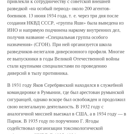
привлекли к сотрудничеству с советской внешней
разведкой «на особый период» около 200 агентов-
боевиков. 13 июня 1934 года, т. е. через три дня после
создания НКВД СССР, «группа Яши» была выведена из
ИНО и напрямую подчинена наркому внутренних дел,
получив название «Специальная группа особого
назначения» (СГОН). При ней организуется школа
разведчиков-нелегалов диверсионного профиля. Многие
ее выпускники в годы Великой Отечественной войны
стали крупными специалистами по проведению
диверсий в тылу противника.
В 1931 году Яков Серебрянский находился в служебной
командировке в Румынии, где был арестован румынской
сигуранцей, однако вскоре был освобожден и продолжил
свою нелегальную деятельность. В 1932 году с
аналогичной миссией выезжал в США, а в 1934 году — в
Париж. В 1935 году по поручению Г. Ягоды
содействовал организации токсикологической