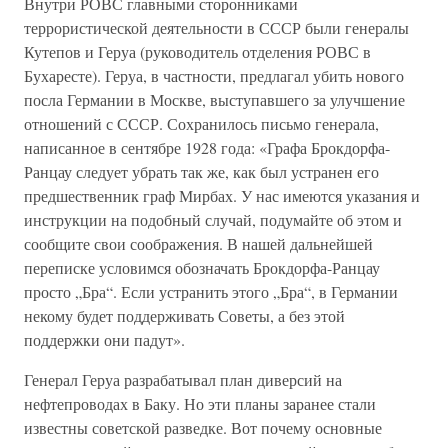
Внутри РОВС главными сторонниками
террористической деятельности в СССР были генералы
Кутепов и Геруа (руководитель отделения РОВС в
Бухаресте). Геруа, в частности, предлагал убить нового
посла Германии в Москве, выступавшего за улучшение
отношений с СССР. Сохранилось письмо генерала,
написанное в сентябре 1928 года: «Графа Брокдорфа-
Ранцау следует убрать так же, как был устранен его
предшественник граф Мирбах. У нас имеются указания и
инструкции на подобный случай, подумайте об этом и
сообщите свои соображения. В нашей дальнейшей
переписке условимся обозначать Брокдорфа-Ранцау
просто „Бра“. Если устранить этого „Бра“, в Германии
некому будет поддерживать Советы, а без этой
поддержки они падут».
Генерал Геруа разрабатывал план диверсий на
нефтепроводах в Баку. Но эти планы заранее стали
известны советской разведке. Вот почему основные