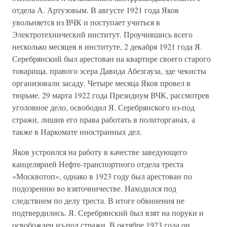
отдела А. Артузовым. В августе 1921 года Яков
увольняется из ВЧК и поступает учиться в
Электротехнический институт. Проучившись всего
несколько месяцев в институте, 2 декабря 1921 года Я.
Серебрянский был арестован на квартире своего старого
товарища, правого эсера Давида Абезгауза, эде чекисты
организовали засаду. Четыре месяца Яков провел в
тюрьме. 29 марта 1922 года Президиум ВЧК, рассмотрев
уголовное дело, освободил Я. Серебрянского из-под
стражи, лишив его права работать в политорганах, а
также в Наркомате иностранных дел.
Яков устроился на работу в качестве заведующего
канцелярией Нефте-транспортного отдела треста
«Москвотоп», однако в 1923 году был арестован по
подозрению во взяточничестве. Находился под
следствием по делу треста. В итоге обвинения не
подтвердились. Я. Серебрянский был взят на поруки и
освобожден из-под стражи. В октябре 1923 года он