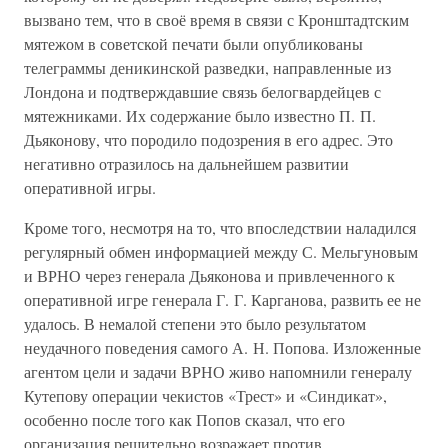
вызвано тем, что в своё время в связи с Кронштадтским
мятежом в советской печати были опубликованы
телеграммы деникинской разведки, направленные из
Лондона и подтверждавшие связь белогвардейцев с
мятежниками. Их содержание было известно П. П.
Дьяконову, что породило подозрения в его адрес. Это
негативно отразилось на дальнейшем развитии
оперативной игры.
Кроме того, несмотря на то, что впоследствии наладился
регулярный обмен информацией между С. Мельгуновым
и ВРНО через генерала Дьяконова и привлеченного к
оперативной игре генерала Г. Г. Карганова, развить ее не
удалось. В немалой степени это было результатом
неудачного поведения самого А. Н. Попова. Изложенные
агентом цели и задачи ВРНО живо напомнили генералу
Кутепову операции чекистов «Трест» и «Синдикат»,
особенно после того как Попов сказал, что его
организация решительно возражает против