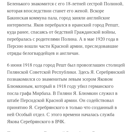
Беленького знакомится с его 18-летней сестрой Полиной,
которая впоследствии станет его женой. Вскоре
Бакинская коммуна пала, город заняли английские
интервенты. Яков перебрался в иранский город Репшт,
куда ранее, спасаясь от бедствий Гражданской войны,
перебралась с родителями Полина. А в мае 1920 года в
Персию вошли части Красной армии, преследовавшие
отряды белогвардейцев и англичан.
6 июня 1918 года город Решт был провозглашен столицей
Гилянской Советской Республики. Здесь Я. Серебрянский
познакомился со знаменитым левым эсером Яковом
Блюмкиным, который в 1918 году убил германского
посла графа Мирбаха. В Гиляни Я. Блюмкин служил в
штабе Персидской Красной армии. Он содействовал
принятию Я. Серебрянского в только что созданный в
ней Особый отдел. С этого времени началась служба
Якова Серебрянского в ВЧК.