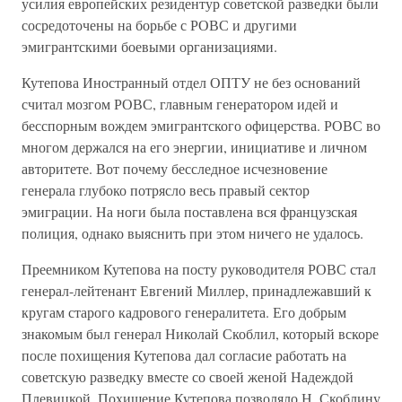
усилия европейских резидентур советской разведки были
сосредоточены на борьбе с РОВС и другими
эмигрантскими боевыми организациями.
Кутепова Иностранный отдел ОПТУ не без оснований
считал мозгом РОВС, главным генератором идей и
бесспорным вождем эмигрантского офицерства. РОВС во
многом держался на его энергии, инициативе и личном
авторитете. Вот почему бесследное исчезновение
генерала глубоко потрясло весь правый сектор
эмиграции. На ноги была поставлена вся французская
полиция, однако выяснить при этом ничего не удалось.
Преемником Кутепова на посту руководителя РОВС стал
генерал-лейтенант Евгений Миллер, принадлежавший к
кругам старого кадрового генералитета. Его добрым
знакомым был генерал Николай Скоблил, который вскоре
после похищения Кутепова дал согласие работать на
советскую разведку вместе со своей женой Надеждой
Плевицкой. Похищение Кутепова позволяло Н. Скоблину