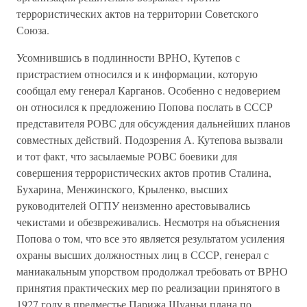
террористических актов на территории Советского
Союза.
Усомнившись в подлинности ВРНО, Кутепов с
пристрастием относился и к информации, которую
сообщал ему генерал Карганов. Особенно с недоверием
он относился к предложению Попова послать в СССР
представителя РОВС для обсуждения дальнейших планов
совместных действий. Подозрения А. Кутепова вызвали
и тот факт, что засылаемые РОВС боевики для
совершения террористических актов против Сталина,
Бухарина, Менжинского, Крыленко, высших
руководителей ОГПУ неизменно арестовывались
чекистами и обезвреживались. Несмотря на объяснения
Попова о том, что все это является результатом усиления
охраны высших должностных лиц в СССР, генерал с
маниакальным упорством продолжал требовать от ВРНО
принятия практических мер по реализации принятого в
1927 году в предместье Парижа Шуаньи плана по