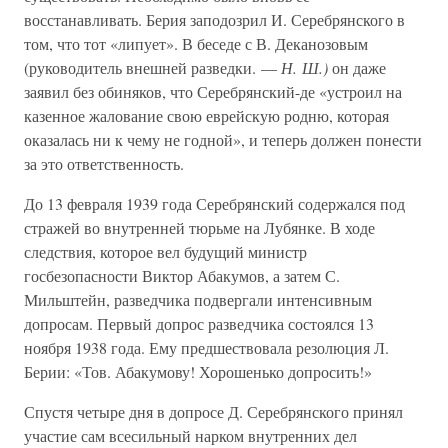
восстанавливать. Берия заподозрил И. Серебрянского в
том, что тот «липует». В беседе с В. Деканозовым
(руководитель внешней разведки. —
Н. Ш.)
он даже
заявил без обиняков, что Серебрянский-де «устроил на
казенное жалование свою еврейскую родню, которая
оказалась ни к чему не годной», и теперь должен понести
за это ответственность.
До 13 февраля 1939 года Серебрянский содержался под
стражей во внутренней тюрьме на Лубянке. В ходе
следствия, которое вел будущий министр
госбезопасности Виктор Абакумов, а затем С.
Мильштейн, разведчика подвергали интенсивным
допросам. Первый допрос разведчика состоялся 13
ноября 1938 года. Ему предшествовала резолюция Л.
Берии: «Тов. Абакумову! Хорошенько допросить!»
Спустя четыре дня в допросе Д. Серебрянского принял
участие сам всесильный нарком внутренних дел