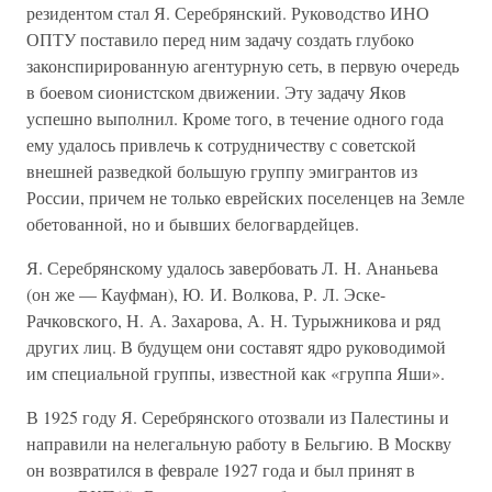
резидентом стал Я. Серебрянский. Руководство ИНО
ОПТУ поставило перед ним задачу создать глубоко
законспирированную агентурную сеть, в первую очередь
в боевом сионистском движении. Эту задачу Яков
успешно выполнил. Кроме того, в течение одного года
ему удалось привлечь к сотрудничеству с советской
внешней разведкой большую группу эмигрантов из
России, причем не только еврейских поселенцев на Земле
обетованной, но и бывших белогвардейцев.
Я. Серебрянскому удалось завербовать Л. Н. Ананьева
(он же — Кауфман), Ю. И. Волкова, Р. Л. Эске-
Рачковского, Н. А. Захарова, А. Н. Турыжникова и ряд
других лиц. В будущем они составят ядро руководимой
им специальной группы, известной как «группа Яши».
В 1925 году Я. Серебрянского отозвали из Палестины и
направили на нелегальную работу в Бельгию. В Москву
он возвратился в феврале 1927 года и был принят в