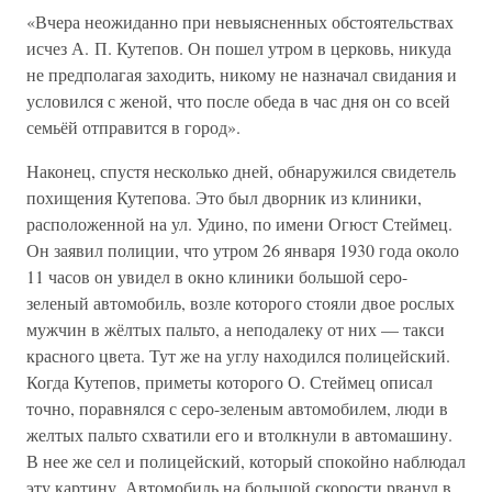
«Вчера неожиданно при невыясненных обстоятельствах
исчез А. П. Кутепов. Он пошел утром в церковь, никуда
не предполагая заходить, никому не назначал свидания и
условился с женой, что после обеда в час дня он со всей
семьёй отправится в город».
Наконец, спустя несколько дней, обнаружился свидетель
похищения Кутепова. Это был дворник из клиники,
расположенной на ул. Удино, по имени Огюст Стеймец.
Он заявил полиции, что утром 26 января 1930 года около
11 часов он увидел в окно клиники большой серо-
зеленый автомобиль, возле которого стояли двое рослых
мужчин в жёлтых пальто, а неподалеку от них — такси
красного цвета. Тут же на углу находился полицейский.
Когда Кутепов, приметы которого О. Стеймец описал
точно, поравнялся с серо-зеленым автомобилем, люди в
желтых пальто схватили его и втолкнули в автомашину.
В нее же сел и полицейский, который спокойно наблюдал
эту картину. Автомобиль на большой скорости рванул в