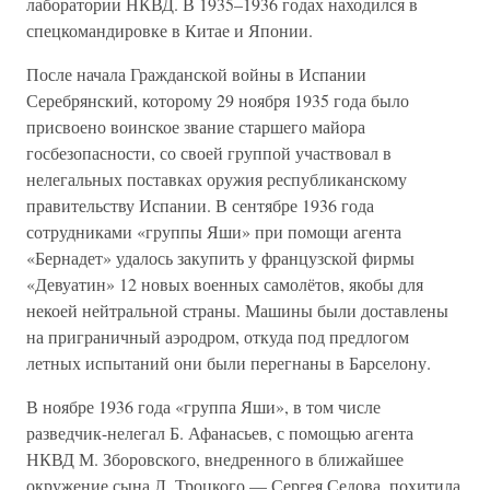
лаборатории НКВД. В 1935–1936 годах находился в
спецкомандировке в Китае и Японии.
После начала Гражданской войны в Испании
Серебрянский, которому 29 ноября 1935 года было
присвоено воинское звание старшего майора
госбезопасности, со своей группой участвовал в
нелегальных поставках оружия республиканскому
правительству Испании. В сентябре 1936 года
сотрудниками «группы Яши» при помощи агента
«Бернадет» удалось закупить у французской фирмы
«Девуатин» 12 новых военных самолётов, якобы для
некоей нейтральной страны. Машины были доставлены
на приграничный аэродром, откуда под предлогом
летных испытаний они были перегнаны в Барселону.
В ноябре 1936 года «группа Яши», в том числе
разведчик-нелегал Б. Афанасьев, с помощью агента
НКВД М. Зборовского, внедренного в ближайшее
окружение сына Л. Троцкого — Сергея Седова, похитила