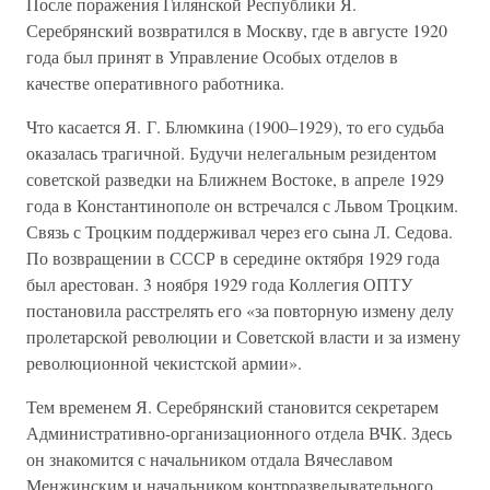
После поражения Гилянской Республики Я.
Серебрянский возвратился в Москву, где в августе 1920
года был принят в Управление Особых отделов в
качестве оперативного работника.
Что касается Я. Г. Блюмкина (1900–1929), то его судьба
оказалась трагичной. Будучи нелегальным резидентом
советской разведки на Ближнем Востоке, в апреле 1929
года в Константинополе он встречался с Львом Троцким.
Связь с Троцким поддерживал через его сына Л. Седова.
По возвращении в СССР в середине октября 1929 года
был арестован. 3 ноября 1929 года Коллегия ОПТУ
постановила расстрелять его «за повторную измену делу
пролетарской революции и Советской власти и за измену
революционной чекистской армии».
Тем временем Я. Серебрянский становится секретарем
Административно-организационного отдела ВЧК. Здесь
он знакомится с начальником отдала Вячеславом
Менжинским и начальником контрразведывательного