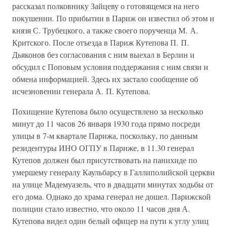
рассказал полковнику Зайцеву о готовящемся на него
покушении. По прибытии в Париж он известил об этом и
князя С. Трубецкого, а также своего порученца М. А.
Критского. После отъезда в Париж Кутепова П. П.
Дьяконов без согласования с ним выехал в Берлин и
обсудил с Поповым условия поддержания с ним связи и
обмена информацией. Здесь их застало сообщение об
исчезновении генерала А. П. Кутепова.
Похищение Кутепова было осуществлено за несколько
минут до 11 часов 26 января 1930 года прямо посреди
улицы в 7-м квартале Парижа, поскольку, по данным
резидентуры ИНО ОГПУ в Париже, в 11.30 генерал
Кутепов должен был присутствовать на панихиде по
умершему генералу Каульбарсу в Галлиполийской церкви
на улице Мадемуазель, что в двадцати минутах ходьбы от
его дома. Однако до храма генерал не дошел. Парижской
полиции стало известно, что около 11 часов дня А.
Кутепова видел один белый офицер на пути к углу улиц