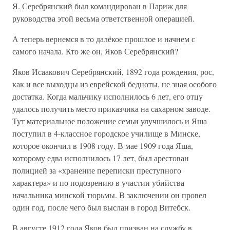
Я. Серебрянский был командирован в Париж для
руководства этой весьма ответственной операцией.
А теперь вернемся в то далёкое прошлое и начнем с
самого начала. Кто же он, Яков Серебрянский?
Яков Исаакович Серебрянский, 1892 года рождения, рос,
как и все выходцы из еврейской бедноты, не зная особого
достатка. Когда мальчику исполнилось 6 лет, его отцу
удалось получить место приказчика на сахарном заводе.
Тут материальное положение семьи улучшилось и Яша
поступил в 4-классное городское училище в Минске,
которое окончил в 1908 году. В мае 1909 года Яша,
которому едва исполнилось 17 лет, был арестован
полицией за «хранение переписки преступного
характера» и по подозрению в участии убийства
начальника минской тюрьмы. В заключении он провел
один год, после чего был выслан в город Витебск.
В августе 1912 года Яков был призван на службу в