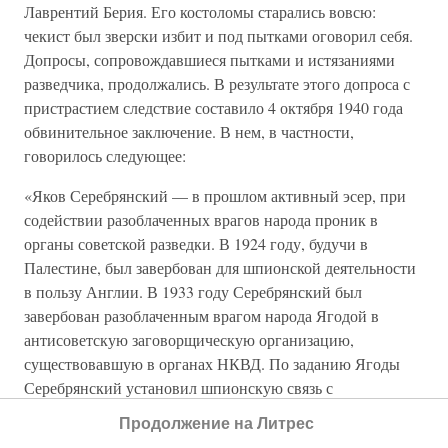
Лаврентий Берия. Его костоломы старались вовсю:
чекист был зверски избит и под пытками оговорил себя.
Допросы, сопровождавшиеся пытками и истязаниями
разведчика, продолжались. В результате этого допроса с
пристрастием следствие составило 4 октября 1940 года
обвинительное заключение. В нем, в частности,
говорилось следующее:
«Яков Серебрянский — в прошлом активный эсер, при
содействии разоблаченных врагов народа проник в
органы советской разведки. В 1924 году, будучи в
Палестине, был завербован для шпионской деятельности
в пользу Англии. В 1933 году Серебрянский был
завербован разоблаченным врагом народа Ягодой в
антисоветскую заговорщическую организацию,
существовавшую в органах НКВД. По заданию Ягоды
Серебрянский установил шпионскую связь с
французской разведкой, которую информировал о
Продолжение на Литрес
деятельности советской разведки за кордоном, добывал