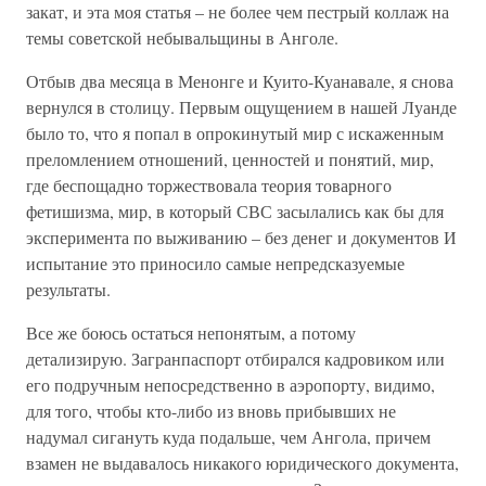
закат, и эта моя статья – не более чем пестрый коллаж на
темы советской небывальщины в Анголе.
Отбыв два месяца в Менонге и Куито-Куанавале, я снова
вернулся в столицу. Первым ощущением в нашей Луанде
было то, что я попал в опрокинутый мир с искаженным
преломлением отношений, ценностей и понятий, мир,
где беспощадно торжествовала теория товарного
фетишизма, мир, в который СВС засылались как бы для
эксперимента по выживанию – без денег и документов И
испытание это приносило самые непредсказуемые
результаты.
Все же боюсь остаться непонятым, а потому
детализирую. Загранпаспорт отбирался кадровиком или
его подручным непосредственно в аэропорту, видимо,
для того, чтобы кто-либо из вновь прибывших не
надумал сигануть куда подальше, чем Ангола, причем
взамен не выдавалось никакого юридического документа,