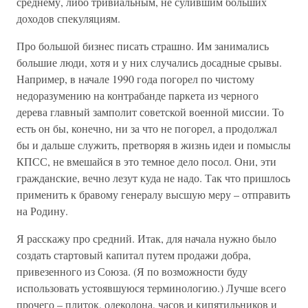
среднему, либо тривиальным, не сулившим больших
доходов спекуляциям.
Про большой бизнес писать страшно. Им занимались
большие люди, хотя и у них случались досадные срывы.
Например, в начале 1990 года погорел по чистому
недоразумению на контрабанде паркета из черного
дерева главный замполит советской военной миссии. То
есть он бы, конечно, ни за что не погорел, а продолжал
бы и дальше служить, претворяя в жизнь идеи и помыслы
КПСС, не вмешайся в это темное дело посол. Они, эти
гражданские, вечно лезут куда не надо. Так что пришлось
применить к бравому генералу высшую меру – отправить
на Родину.
Я расскажу про средний. Итак, для начала нужно было
создать стартовый капитал путем продажи добра,
привезенного из Союза. (Я по возможности буду
использовать устоявшуюся терминологию.) Лучше всего
прочего – плиток, одеколона, часов и кипятильников и