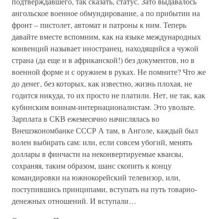
подтверждавшего, так сказать, статус. Зато выдавалось
ангольское военное обмундирование, а по прибытии на
фронт – пистолет, автомат и патроны к ним. Теперь
давайте вместе вспомним, как на языке международных
конвенций называет иностранец, находящийся а чужой
страна (да еще и в африканской!) без документов, но в
военной форме и с оружием в руках. Не помните? Что же
до денег, без которых, как известно, жизнь плохая, не
годится никуда, то их просто не платили. Нет, не так, как
кубинским воинам-интернационалистам. Это увольте.
Зарплата в СКВ ежемесячно начислялась во
Внешэкономбанке СССР А там, в Анголе, каждый был
волен выбирать сам: или, если совсем убогий, менять
доллары в финчасти на неконвертируемые кванзы,
сохраняя, таким образом, шанс скопить к концу
командировки на южнокорейский телевизор, или,
поступившись принципами, вступать на путь товарно-
денежных отношений. И вступали…