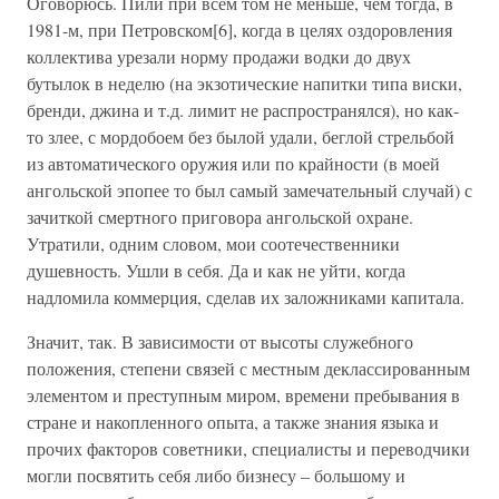
Оговорюсь. Пили при всем том не меньше, чем тогда, в
1981-м, при Петровском[6], когда в целях оздоровления
коллектива урезали норму продажи водки до двух
бутылок в неделю (на экзотические напитки типа виски,
бренди, джина и т.д. лимит не распространялся), но как-
то злее, с мордобоем без былой удали, беглой стрельбой
из автоматического оружия или по крайности (в моей
ангольской эпопее то был самый замечательный случай) с
зачиткой смертного приговора ангольской охране.
Утратили, одним словом, мои соотечественники
душевность. Ушли в себя. Да и как не уйти, когда
надломила коммерция, сделав их заложниками капитала.
Значит, так. В зависимости от высоты служебного
положения, степени связей с местным деклассированным
элементом и преступным миром, времени пребывания в
стране и накопленного опыта, а также знания языка и
прочих факторов советники, специалисты и переводчики
могли посвятить себя либо бизнесу – большому и