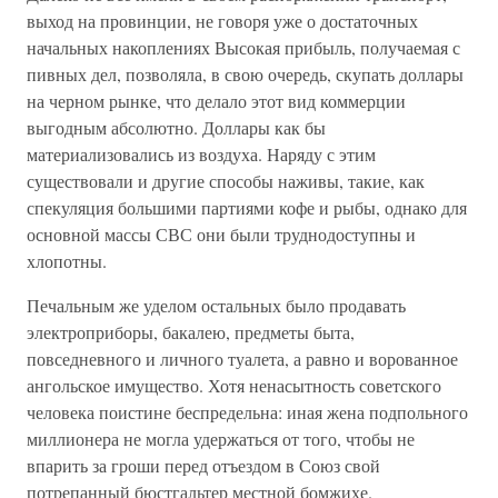
выход на провинции, не говоря уже о достаточных
начальных накоплениях Высокая прибыль, получаемая с
пивных дел, позволяла, в свою очередь, скупать доллары
на черном рынке, что делало этот вид коммерции
выгодным абсолютно. Доллары как бы
материализовались из воздуха. Наряду с этим
существовали и другие способы наживы, такие, как
спекуляция большими партиями кофе и рыбы, однако для
основной массы СВС они были труднодоступны и
хлопотны.
Печальным же уделом остальных было продавать
электроприборы, бакалею, предметы быта,
повседневного и личного туалета, а равно и ворованное
ангольское имущество. Хотя ненасытность советского
человека поистине беспредельна: иная жена подпольного
миллионера не могла удержаться от того, чтобы не
впарить за гроши перед отъездом в Союз свой
потрепанный бюстгальтер местной бомжихе.