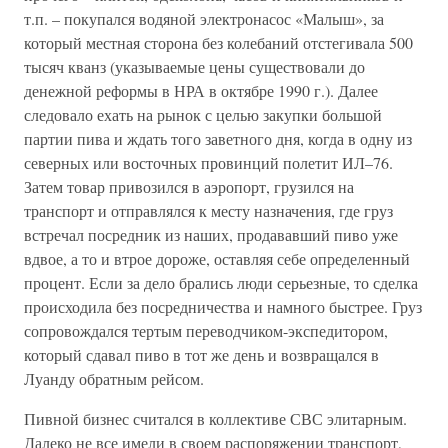
т.п. – покупался водяной электронасос «Малыш», за
который местная сторона без колебаний отстегивала 500
тысяч кванз (указываемые цены существовали до
денежной реформы в НРА в октябре 1990 г.). Далее
следовало ехать на рынок с целью закупки большой
партии пива и ждать того заветного дня, когда в одну из
северных или восточных провинций полетит ИЛ–76.
Затем товар привозился в аэропорт, грузился на
транспорт и отправлялся к месту назначения, где груз
встречал посредник из наших, продававший пиво уже
вдвое, а то и втрое дороже, оставляя себе определенный
процент. Если за дело брались люди серьезные, то сделка
происходила без посредничества и намного быстрее. Груз
сопровождался тертым переводчиком-экспедитором,
который сдавал пиво в тот же день и возвращался в
Луанду обратным рейсом.
Пивной бизнес считался в коллективе СВС элитарным.
Далеко не все имели в своем распоряжении транспорт,