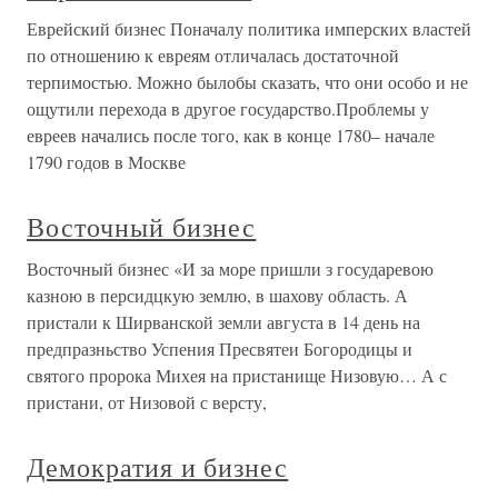
Еврейский бизнес Поначалу политика имперских властей
по отношению к евреям отличалась достаточной
терпимостью. Можно былобы сказать, что они особо и не
ощутили перехода в другое государство.Проблемы у
евреев начались после того, как в конце 1780– начале
1790 годов в Москве
Восточный бизнес
Восточный бизнес «И за море пришли з государевою
казною в персидцкую землю, в шахову область. А
пристали к Ширванской земли августа в 14 день на
предпразньство Успения Пресвятеи Богородицы и
святого пророка Михея на пристанище Низовую… А с
пристани, от Низовой с версту,
Демократия и бизнес