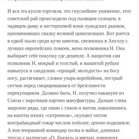
И вся эта купля-торговля, это гнуснейшее унижение, этот
советский рай происходили под палящим солнцем, в
чадящем дыму и нестерпимой вони луандских рынков,
напоминавших свалку великой цивилизации. Вот роется
в едкой пыли среди кучи шмоток, свезенных в Анголу с
лучших европейских помоек, жена полковника Н. Она
выбирает себе покупку где дешевле. А напротив сам
полковник Н, мокрый и толстый, в вышитой рубахе
навыпуск и сандалиях «прощай, молодость» на босу
ногу, растягивает, словно ухарь-коробейник, пестрый
ситчик перед сморщившимся от брезгливости
перекупщиком. Должно быть, Н. получил накануне из
Союза с нарочным партию мануфактуры. Дальше слева
заирские ряды, где наши с гиком и матом, навалившись
на капоты ихних «ситроенов», скупают оптом
контрабандный товар числом поболее, ценою подешевле.
А вон вчерашний командир полка в майке, длинных
трусах с надписью «О, Бразил» и мягких домашних