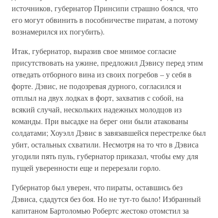
источников, губернатор Принсипи страшно боялся, что
его могут обвинить в пособничестве пиратам, а потому
вознамерился их погубить).
Итак, губернатор, выразив свое мнимое согласие
присутствовать на ужине, предложил Дэвису перед этим
отведать отборного вина из своих погребов – у себя в
форте. Дэвис, не подозревая дурного, согласился и
отплыл на двух лодках в форт, захватив с собой, на
всякий случай, нескольких надежных молодцов из
команды. При высадке на берег они были атакованы
солдатами; Хоуэлл Дэвис в завязавшейся перестрелке был
убит, остальных схватили. Несмотря на то что в Дэвиса
угодили пять пуль, губернатор приказал, чтобы ему для
пущей уверенности еще и перерезали горло.
Губернатор был уверен, что пираты, оставшись без
Дэвиса, сдадутся без боя. Но не тут-то было! Избранный
капитаном Бартоломью Робертс жестоко отомстил за