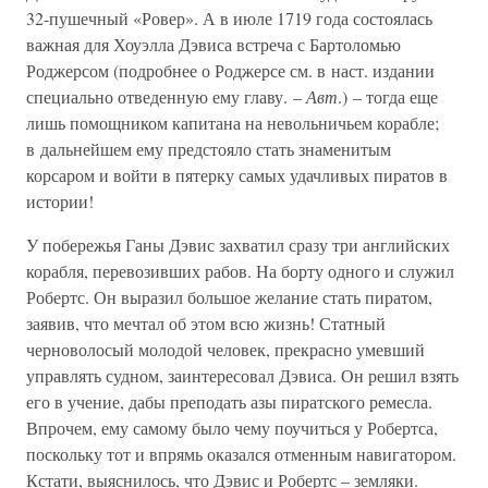
32-пушечный «Ровер». А в июле 1719 года состоялась
важная для Хоуэлла Дэвиса встреча с Бартоломью
Роджерсом (подробнее о Роджерсе см. в наст. издании
специально отведенную ему главу. –
Авт
.) – тогда еще
лишь помощником капитана на невольничьем корабле;
в дальнейшем ему предстояло стать знаменитым
корсаром и войти в пятерку самых удачливых пиратов в
истории!
У побережья Ганы Дэвис захватил сразу три английских
корабля, перевозивших рабов. На борту одного и служил
Робертс. Он выразил большое желание стать пиратом,
заявив, что мечтал об этом всю жизнь! Статный
черноволосый молодой человек, прекрасно умевший
управлять судном, заинтересовал Дэвиса. Он решил взять
его в учение, дабы преподать азы пиратского ремесла.
Впрочем, ему самому было чему поучиться у Робертса,
поскольку тот и впрямь оказался отменным навигатором.
Кстати, выяснилось, что Дэвис и Робертс – земляки.