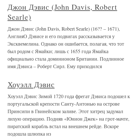
Джон Дэвис (John Davis, Robert
Searle)
Джон Дэвис (John Davis, Robert Searle) (16?? – 1671),
АнглияО Дэвисе и его подвигах рассказывается у
Эксквемелина. Однако он ошибается, полагая, что тот
был родом с Ямайки; лишь с 1655 года Ямайка
официально стала доминионом Британии. Подлинное
имя Дэвиса – Роберт Сирл. Ему приходился
Хоуэлл Дэвис
Хоуэлл Дэвис Зимой 1720 года фрегат Дэвиса подошел к
португальской крепости Санту-Антонью на острове
Принсипи в Гвинейском заливе. Этот хитрец задумал
лихую операцию. Подняв «Юнион Джек» на грот-мачте,
пиратский корабль встал на внешнем рейде. Вскоре
подошла шлюпка из