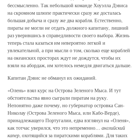
бессмысленно. Так небольшой команде Хоуэлла Дэвиса
на скромном шлюпе практически сразу же досталась
большая добыча и сразу же два корабля. Естественно,
пираты не могли не отдать должного капитану, лишний
раз уверившись в справедливости своего выбора. Жизнь
теперь стала казаться им невероятно легкой и
увлекательной, а при мысли о том, сколько еще кораблей
на океанских просторах ждут не дождутся, чтобы их
взяли на абордаж, им хотелось немедля двигаться дальше.
Капитан Дэвис не обманул их ожиданий.
«Олень» взял курс на Острова Зеленого Мыса. И тут
обстоятельства явно сыграли пиратам на руку.
Непонятно даже почему, но губернатор островка Сан-
Николау (Острова Зеленого Мыса, или Кабо-Верде),
принадлежащего Португалии, едва взглянул на «Оленя»,
как тотчас уверился, что это непременно…
английский
капер
, охотящийся за пиратскими кораблями. Для таких