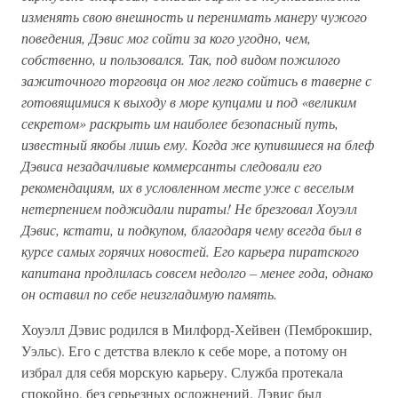
изменять свою внешность и перенимать манеру чужого
поведения, Дэвис мог сойти за кого угодно, чем,
собственно, и пользовался. Так, под видом пожилого
зажиточного торговца он мог легко сойтись в таверне с
готовящимися к выходу в море купцами и под «великим
секретом» раскрыть им наиболее безопасный путь,
известный якобы лишь ему. Когда же купившиеся на блеф
Дэвиса незадачливые коммерсанты следовали его
рекомендациям, их в условленном месте уже с веселым
нетерпением поджидали пираты! Не брезговал Хоуэлл
Дэвис, кстати, и подкупом, благодаря чему всегда был в
курсе самых горячих новостей. Его карьера пиратского
капитана продлилась совсем недолго – менее года, однако
он оставил по себе неизгладимую память.
Хоуэлл Дэвис родился в Милфорд-Хейвен (Пемброкшир,
Уэльс). Его с детства влекло к себе море, а потому он
избрал для себя морскую карьеру. Служба протекала
спокойно, без серьезных осложнений. Дэвис был