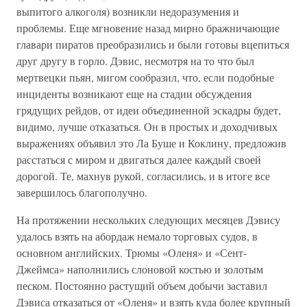
выпитого алкоголя) возникли недоразумения и
проблемы. Еще мгновение назад мирно бражничающие
главари пиратов преобразились и были готовы вцепиться
друг другу в горло. Дэвис, несмотря на то что был
мертвецки пьян, мигом сообразил, что, если подобные
инциденты возникают еще на стадии обсуждения
грядущих рейдов, от идеи объединенной эскадры будет,
видимо, лучше отказаться. Он в простых и доходчивых
выражениях объявил это Ла Буше и Коклину, предложив
расстаться с миром и двигаться далее каждый своей
дорогой. Те, махнув рукой, согласились, и в итоге все
завершилось благополучно.
На протяжении нескольких следующих месяцев Дэвису
удалось взять на абордаж немало торговых судов, в
основном английских. Трюмы «Оленя» и «Сент-
Джеймса» наполнились слоновой костью и золотым
песком. Постоянно растущий объем добычи заставил
Дэвиса отказаться от «Оленя» и взять куда более крупный