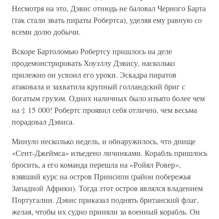
Несмотря на это, Дэвис отнюдь не баловал Черного Барта
(так стали звать пираты Робертса), уделяя ему равную со
всеми долю добычи.
Вскоре Бартоломью Робертсу пришлось на деле
продемонстрировать Хоуэллу Дэвису, насколько
прилежно он усвоил его уроки. Эскадра пиратов
атаковала и захватила крупный голландский бриг с
богатым грузом. Одних наличных было изъято более чем
на ‡ 15 000! Робертс проявил себя отлично, чем весьма
порадовал Дэвиса.
Минуло несколько недель, и обнаружилось, что днище
«Сент-Джеймса» изъедено личинками. Корабль пришлось
бросить, а его команда перешла на «Ройял Ровер»,
взявший курс на остров Принсипи (район побережья
Западной Африки). Тогда этот остров являлся владением
Португалии. Дэвис приказал поднять британский флаг,
желая, чтобы их судно приняли за военный корабль. Он