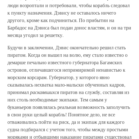
люди возроптали и потребовали, чтобы корабль следовал
к пункту назначения. Дэвису не оставалось ничего
другого, кроме как подчиниться. По прибытии на
Барбадос на Дэвиса был подан донос властям, и он на три
месяца угодил за решетку.
Будучи в заключении, Дэвис окончательно решил стать
пиратом. Когда он вышел на волю, ему стало известно о
демарше печально известного губернатора Багамских
островов, отличавшегося непримиримой ненавистью к
морским корсарам. Губернатор, у которого явно
сказывалась нехватка мало-мальски обученных кадров,
принимал
раскаявшихся
пиратов на службу, составляя из
них столь необходимые экипажи. Тем самым у
буканьеров появлялась реальная возможность заполучить
в свои руки целый корабль! Понятное дело, не все
отваживались пойти на риск, да и экипаж для каждого
судна подбирался с учетом того, чтобы между простыми
моряками и отбывшими наказание пиратами существовал