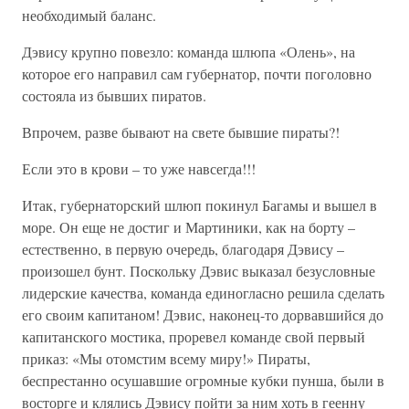
необходимый баланс.
Дэвису крупно повезло: команда шлюпа «Олень», на
которое его направил сам губернатор, почти поголовно
состояла из бывших пиратов.
Впрочем, разве бывают на свете бывшие пираты?!
Если это в крови – то уже навсегда!!!
Итак, губернаторский шлюп покинул Багамы и вышел в
море. Он еще не достиг и Мартиники, как на борту –
естественно, в первую очередь, благодаря Дэвису –
произошел бунт. Поскольку Дэвис выказал безусловные
лидерские качества, команда единогласно решила сделать
его своим капитаном! Дэвис, наконец-то дорвавшийся до
капитанского мостика, проревел команде свой первый
приказ: «Мы отомстим всему миру!» Пираты,
беспрестанно осушавшие огромные кубки пунша, были в
восторге и клялись Дэвису пойти за ним хоть в геенну