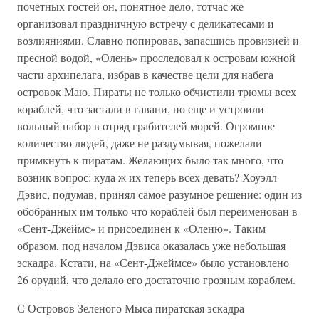
почетных гостей он, понятное дело, тотчас же
организовал праздничную встречу с деликатесами и
возлияниями. Славно попировав, запасшись провизией и
пресной водой, «Олень» проследовал к островам южной
части архипелага, избрав в качестве цели для набега
островок Маю. Пираты не только обчистили трюмы всех
кораблей, что застали в гавани, но еще и устроили
вольный набор в отряд грабителей морей. Огромное
количество людей, даже не раздумывая, пожелали
примкнуть к пиратам. Желающих было так много, что
возник вопрос: куда ж их теперь всех девать? Хоуэлл
Дэвис, подумав, принял самое разумное решение: один из
обобранных им только что кораблей был переименован в
«Сент-Джеймс» и присоединен к «Оленю». Таким
образом, под началом Дэвиса оказалась уже небольшая
эскадра. Кстати, на «Сент-Джеймсе» было установлено
26 орудий, что делало его достаточно грозным кораблем.
С Островов Зеленого Мыса пиратская эскадра