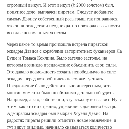
огромный выкуп. И этот выкуп (‡ 2000 золотом) был,
понятное дело, выплачен пиратам. Следует добавить:
самому Дэвису собственный розыгрыш так понравился,
что он впоследствии неоднократно повторял его – почти
всегда с неизменным успехом.
Через какое-то время произошла встреча пиратской
эскадры Дэвиса с кораблями авторитетных буканьеров Ла
Буше и Томаса Коклина. Было затеяно застолье, на
котором возникло предложение объединить свои силы.
Это давало возможность создать непобедимую по силе
эскадру, перед которой никто не сможет устоять.
Предложение было действительно интересным, хотя
многие моменты было необходимо детально обсудить.
Например, а кто, собственно, эту эскадру возглавит. Ну, с
этим, как это ни странно, управились довольно быстро.
Адмиралом эскадры был выбран Хоуэлл Дэвис. На
радостях пираты решили отметить новое назначение, и
тут вдруг (видимо, начинало сказываться количество