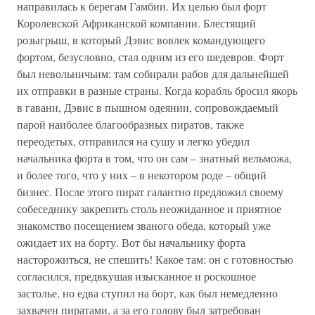
направилась к берегам Гамбии. Их целью был форт
Королевской Африканской компании. Блестящий
розыгрыш, в который Дэвис вовлек командующего
фортом, безусловно, стал одним из его шедевров. Форт
был невольничьим: там собирали рабов для дальнейшей
их отправки в разные страны. Когда корабль бросил якорь
в гавани, Дэвис в пышном одеянии, сопровождаемый
парой наиболее благообразных пиратов, также
переодетых, отправился на сушу и легко убедил
начальника форта в том, что он сам – знатный вельможа,
и более того, что у них – в некотором роде – общий
бизнес. После этого пират галантно предложил своему
собеседнику закрепить столь неожиданное и приятное
знакомство посещением званого обеда, который уже
ожидает их на борту. Вот бы начальнику форта
насторожиться, не спешить! Какое там: он с готовностью
согласился, предвкушая изысканное и роскошное
застолье, но едва ступил на борт, как был немедленно
захвачен пиратами, а за его голову был затребован