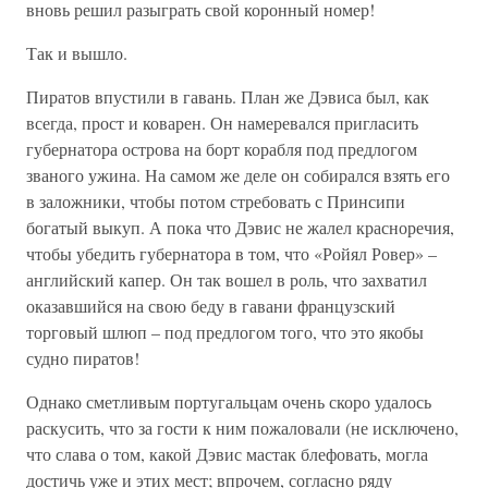
вновь решил разыграть свой коронный номер!
Так и вышло.
Пиратов впустили в гавань. План же Дэвиса был, как
всегда, прост и коварен. Он намеревался пригласить
губернатора острова на борт корабля под предлогом
званого ужина. На самом же деле он собирался взять его
в заложники, чтобы потом стребовать с Принсипи
богатый выкуп. А пока что Дэвис не жалел красноречия,
чтобы убедить губернатора в том, что «Ройял Ровер» –
английский капер. Он так вошел в роль, что захватил
оказавшийся на свою беду в гавани французский
торговый шлюп – под предлогом того, что это якобы
судно пиратов!
Однако сметливым португальцам очень скоро удалось
раскусить, что за гости к ним пожаловали (не исключено,
что слава о том, какой Дэвис мастак блефовать, могла
достичь уже и этих мест; впрочем, согласно ряду