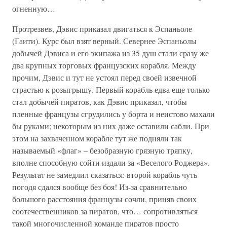
огненную…
Протрезвев, Дэвис приказал двигаться к Эспаньоле
(Гаити). Курс был взят верный. Севернее Эспаньолы
добычей Дэвиса и его экипажа из 35 душ стали сразу же
два крупных торговых французских корабля. Между
прочим, Дэвис и тут не устоял перед своей извечной
страстью к розыгрышу. Первый корабль едва еще только
стал добычей пиратов, как Дэвис приказал, чтобы
пленные французы сгрудились у борта и неистово махали
бы руками; некоторым из них даже оставили сабли. При
этом на захваченном корабле тут же подняли так
называемый «флаг» – безобразную грязную тряпку,
вполне способную сойти издали за «Веселого Роджера».
Результат не замедлил сказаться: второй корабль чуть
погодя сдался вообще без боя! Из-за сравнительно
большого расстояния французы сочли, приняв своих
соотечественников за пиратов, что… сопротивляться
такой многочисленной команде пиратов просто