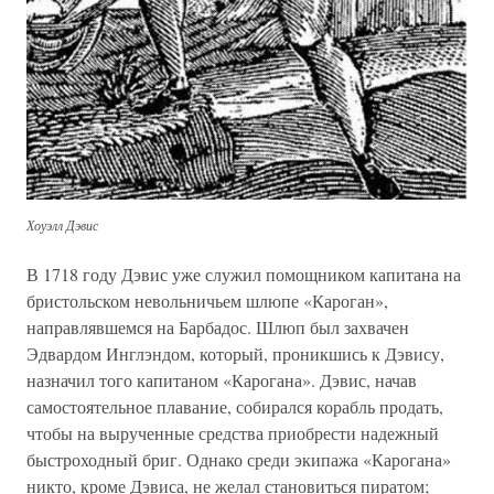
Хоуэлл Дэвис
В 1718 году Дэвис уже служил помощником капитана на
бристольском невольничьем шлюпе «Кароган»,
направлявшемся на Барбадос. Шлюп был захвачен
Эдвардом Инглэндом, который, проникшись к Дэвису,
назначил того капитаном «Карогана». Дэвис, начав
самостоятельное плавание, собирался корабль продать,
чтобы на вырученные средства приобрести надежный
быстроходный бриг. Однако среди экипажа «Карогана»
никто, кроме Дэвиса, не желал становиться пиратом;