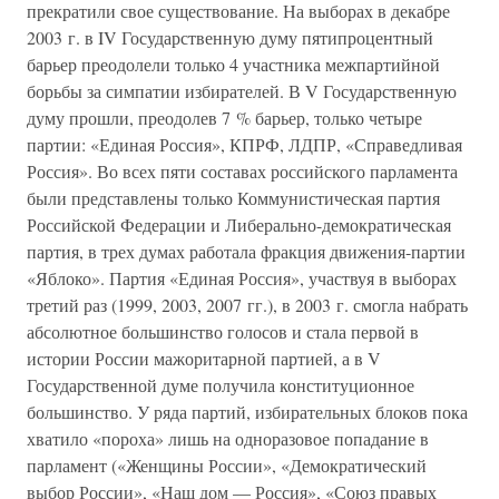
прекратили свое существование. На выборах в декабре
2003 г. в IV Государственную думу пятипроцентный
барьер преодолели только 4 участника межпартийной
борьбы за симпатии избирателей. В V Государственную
думу прошли, преодолев 7 % барьер, только четыре
партии: «Единая Россия», КПРФ, ЛДПР, «Справедливая
Россия». Во всех пяти составах российского парламента
были представлены только Коммунистическая партия
Российской Федерации и Либерально-демократическая
партия, в трех думах работала фракция движения-партии
«Яблоко». Партия «Единая Россия», участвуя в выборах
третий раз (1999, 2003, 2007 гг.), в 2003 г. смогла набрать
абсолютное большинство голосов и стала первой в
истории России мажоритарной партией, а в V
Государственной думе получила конституционное
большинство. У ряда партий, избирательных блоков пока
хватило «пороха» лишь на одноразовое попадание в
парламент («Женщины России», «Демократический
выбор России», «Наш дом — Россия», «Союз правых