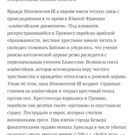
Вражда Иннокентия III к евреям имела тесную связь с
происходившим в то время в Южной Франции
«альбигойским движением». Под влиянием
распространившейся в Провансе еврейско-арабской
образованности, местные христиане начали читать и
свободно толковать Библию и убедились, что учение
римско-католической церкви резко расходится с
первоначальным учением Евангелия. Возникла секта
альбигойцев, которая исповедовала веру чистого
христианства и враждебно относилась к римской церкви.
Узнав об этом, папа Иннокентий III воздвиг страшные
гонения на альбигойцев и открыл крестовый поход
против них. Крестоносцы ворвались в Прованс,
перебили там десятки тысяч «еретиков» и опустошили
страну. Пострадали и евреи, которых считали
виновниками ереси. При взятии города Безьера
фанатическими ордами монаха Арнольда в числе убитых
оказалось около двухсот евреев (1209 г.). «Бейте всех, —