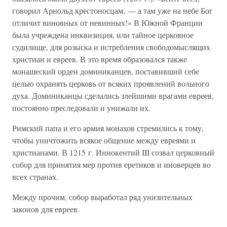
говорил Арнольд крестоносцам, — а там уже на небе Бог
отличит виновных от невинных!» В Южной Франции
была учреждена инквизиция, или тайное церковное
судилище, для розыска и истребления свободомыслящих
христиан и евреев. В это время образовался также
монашеский орден доминиканцев, поставивший себе
целью охранять церковь от всяких проявлений вольного
духа. Доминиканцы сделались злейшими врагами евреев,
постоянно преследовали и унижали их.
Римский папа и его армия монахов стремились к тому,
чтобы уничтожить всякое общение между евреями и
христианами. В 1215 г. Иннокентий III созвал церковный
собор для принятия мер против еретиков и иноверцев во
всех странах.
Между прочим, собор выработал ряд унизительных
законов для евреев.