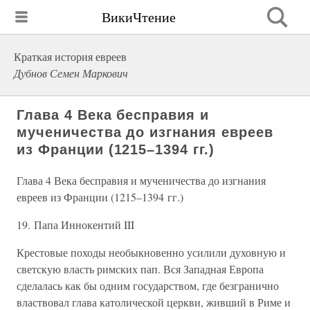
ВикиЧтение
Краткая история евреев
Дубнов Семен Маркович
Глава 4 Века бесправия и
мученичества до изгнания евреев
из Франции (1215–1394 гг.)
Глава 4 Века бесправия и мученичества до изгнания
евреев из Франции (1215–1394 гг.)
19. Папа Иннокентий III
Крестовые походы необыкновенно усилили духовную и
светскую власть римских пап. Вся Западная Европа
сделалась как бы одним государством, где безгранично
властвовал глава католической церкви, живший в Риме и