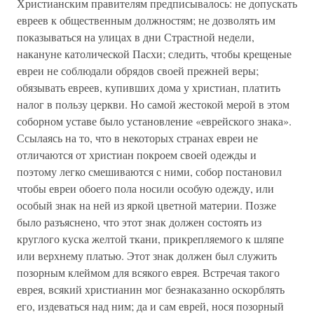
Христианским правителям предписывалось: не допускать
евреев к общественным должностям; не дозволять им
показываться на улицах в дни Страстной недели,
накануне католической Пасхи; следить, чтобы крещеные
евреи не соблюдали обрядов своей прежней веры;
обязывать евреев, купивших дома у христиан, платить
налог в пользу церкви. Но самой жестокой мерой в этом
соборном уставе было установление «еврейского знака».
Ссылаясь на то, что в некоторых странах евреи не
отличаются от христиан покроем своей одежды и
поэтому легко смешиваются с ними, собор постановил
чтобы евреи обоего пола носили особую одежду, или
особый знак на ней из яркой цветной материи. Позже
было разъяснено, что этот знак должен состоять из
круглого куска желтой ткани, прикрепляемого к шляпе
или верхнему платью. Этот знак должен был служить
позорным клеймом для всякого еврея. Встречая такого
еврея, всякий христианин мог безнаказанно оскорблять
его, издеваться над ним; да и сам еврей, нося позорный