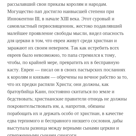
рассылавший свои приказы королям и народам.
Могущество пап достигло наивысшей степени при
Иннокентии III, в начале XIII века. Этот суровый и
самовластный первосвященник, жестоко подавлявший
малейшее проявление свободы мысли, видел опасность
для церкви в том, что евреи живут среди христиан и
заражают их своим неверием. Так как истребить всех
евреев было невозможно, то папа стремился к тому,
чтобы, по крайней мере, превратить их в бесправную
касту. Евреи — писал он в своих пастырских посланиях
к королям и князьям — обречены на вечное рабство за то,
что их предки распяли Христа; они должны, как
братоубийца Каин, постоянно скитаться по земле и
бедствовать; христианские правители отнюдь не должны
покровительствовать им, а, напротив, обязаны
порабощать их и держать особо от христиан, в качестве
едва терпимого и бесправного низшего сословия, дабы
выступала разница между верными сынами церкви и
отверженными сынами синагоги.