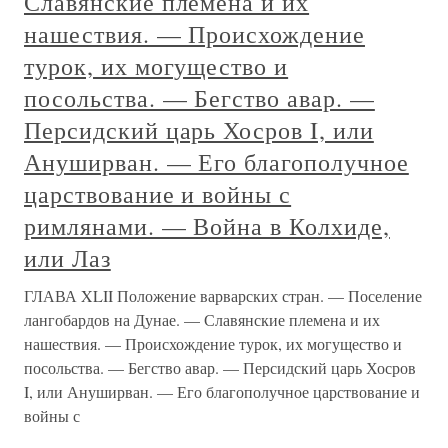
Славянские племена и их
нашествия. — Происхождение
турок, их могущество и
посольства. — Бегство авар. —
Персидский царь Хосров I, или
Ануширван. — Его благополучное
царствование и войны с
римлянами. — Война в Колхиде,
или Лаз
ГЛАВА XLII Положение варварских стран. — Поселение
лангобардов на Дунае. — Славянские племена и их
нашествия. — Происхождение турок, их могущество и
посольства. — Бегство авар. — Персидский царь Хосров
I, или Ануширван. — Его благополучное царствование и
войны с