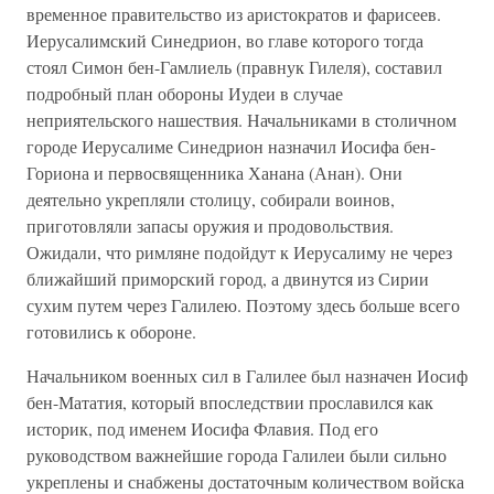
временное правительство из аристократов и фарисеев.
Иерусалимский Синедрион, во главе которого тогда
стоял Симон бен-Гамлиель (правнук Гилеля), составил
подробный план обороны Иудеи в случае
неприятельского нашествия. Начальниками в столичном
городе Иерусалиме Синедрион назначил Иосифа бен-
Гориона и первосвященника Ханана (Анан). Они
деятельно укрепляли столицу, собирали воинов,
приготовляли запасы оружия и продовольствия.
Ожидали, что римляне подойдут к Иерусалиму не через
ближайший приморский город, а двинутся из Сирии
сухим путем через Галилею. Поэтому здесь больше всего
готовились к обороне.
Начальником военных сил в Галилее был назначен Иосиф
бен-Мататия, который впоследствии прославился как
историк, под именем Иосифа Флавия. Под его
руководством важнейшие города Галилеи были сильно
укреплены и снабжены достаточным количеством войска