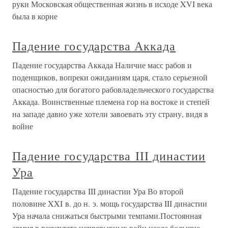
руки Московская общественная жизнь в исходе XVI века
была в корне
Падение государства Аккада
Падение государства Аккада Наличие масс рабов и
поденщиков, вопреки ожиданиям царя, стало серьезной
опасностью для богатого рабовладельческого государства
Аккада. Воинственные племена гор на востоке и степей
на западе давно уже хотели завоевать эту страну, видя в
войне
Падение государства III династии
Ура
Падение государства III династии Ура Во второй
половине XXI в. до н. э. мощь государства III династии
Ура начала снижаться быстрыми темпами.Постоянная
армия в результате непрерывных войн несла большие