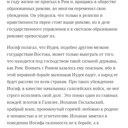
м году жизни он приехал в Рим и, вращаясь в обществе
образованных римлян, во многом переменил свои
убеждения. Он убедился, что только в религии и
нравственности евреи стоят выше римлян, но в деле
государственного управления и в светском образовании
римляне превосходят их.
Иосиф полагал, что Иудея, подобно другим мелким
государствам Востока, может только выиграть от того,
что находится под господством такой сильной державы,
как Рим. Воевать с Римом казалось ему опасным, ибо в
этой неравной борьбе маленькая Иудея падет, а народ ее
будет рассеян по всем странам. При таких убеждениях
Иосиф, в качестве начальника галилейских войск, не мог
строго исполнять свой долг. Это понял один из главных
вождей зелотов в Галилее, Иоханан Гисхальский,
храбрый воин, проникнутый горячей любовью к родине
и ненавистью к ее угнетателям. Иоханан заметил в
поведении Иосифа склонность не к борьбе, а к