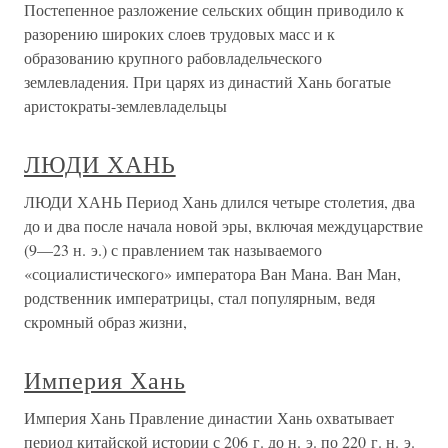
Постепенное разложение сельских общин приводило к
разорению широких слоев трудовых масс и к
образованию крупного рабовладельческого
землевладения. При царях из династий Хань богатые
аристократы-землевладельцы
ЛЮДИ ХАНЬ
ЛЮДИ ХАНЬ Период Хань длился четыре столетия, два
до и два после начала новой эры, включая междуцарствие
(9—23 н. э.) с правлением так называемого
«социалистического» императора Ван Мана. Ван Ман,
родственник императрицы, стал популярным, ведя
скромный образ жизни,
Империя Хань
Империя Хань Правление династии Хань охватывает
период китайской истории с 206 г. до н. э. по 220 г. н. э.