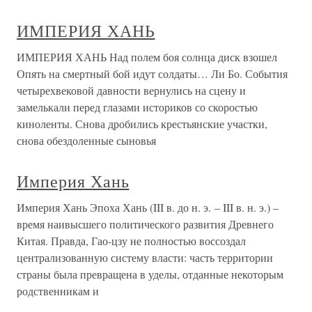
ИМПЕРИЯ ХАНЬ
ИМПЕРИЯ ХАНЬ Над полем боя солнца диск взошел
Опять на смертный бой идут солдаты… Ли Бо. События
четырехвековой давности вернулись на сцену и
замелькали перед глазами историков со скоростью
киноленты. Снова дробились крестьянские участки,
снова обездоленные сыновья
Империя Хань
Империя Хань Эпоха Хань (III в. до н. э. – III в. н. э.) –
время наивысшего политического развития Древнего
Китая. Правда, Гао-цзу не полностью воссоздал
централизованную систему власти: часть территории
страны была превращена в уделы, отданные некоторым
родственникам и