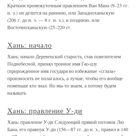
Кратким промежуточным правлением Ван Мана (9–23 гг.
н. э.) он делится на раннюю, или Западноханьскую
(206 г. до н. э. — 8 г. н. э.), и позднюю, или
Восточноханьскую (25–220 гг.
Хань: начало
Хань: начало Деревенский староста, став повелителем
Поднебесной, принял тронное имя Гао-цзу
(прирожденное имя государя во избежание «сглаза»
произносить не полагалось, а лучше, чтобы его вообще
поменьше кто знал. Но мы-то знаем, а потому будем
называть
Хань: правление У-ди
Хань: правление У-ди Следующий прямой потомок Лю
Бана, его правнук У-ди (156—87 гг. до н. э., правил в 140