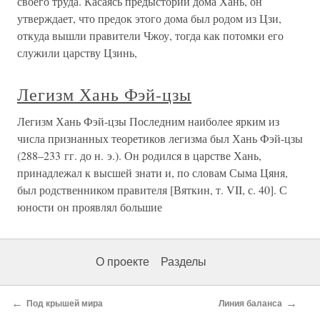
своего труда. Касаясь предыстории дома Хань, он
утверждает, что предок этого дома был родом из Цзи,
откуда вышли правители Чжоу, тогда как потомки его
служили царству Цзинь,
Легизм Хань Фэй-цзы
Легизм Хань Фэй-цзы Последним наиболее ярким из
числа признанных теоретиков легизма был Хань Фэй-цзы
(288–233 гг. до н. э.). Он родился в царстве Хань,
принадлежал к высшей знати и, по словам Сыма Цяня,
был родственником правителя [Вяткин, т. VII, с. 40]. С
юности он проявлял большие
О проекте
Разделы
←
→
Под крышей мира
Линия баланса