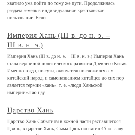
хватило ума пойти по тому же пути. Продолжилась
раздача земель в индивидуальное крестьянское
пользование. Если
Империя Хань (III в. до н. э. –
III в. н. э.)
Империя Хань (III в. до н. э. – III в. н. э.) Империя Хань
стала вершиной политического развития Древнего Китая.
Именно тогда, по сути, окончательно сложился сам
китайский народ, и самоназванием китайцев до сих пор
является термин «хань», т. е. «люди Ханьской
империи».Гао-цзу
Царство Хань
Царство Хань Событиям в южной части распавшегося
Цзинь, в царстве Хань, Сыма Цянь посвятил 45-ю главу