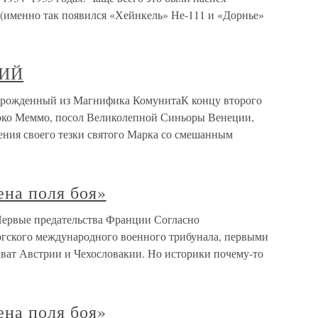
(именно так появился «Хейнкель» Не-111 и «Дорнье»
НИЙ
ожденный из Магнифика КомунитаК концу второго
рко Меммо, посол Великолепной Синьоры Венеции,
ения своего тезки святого Марка со смешанным
ена поля боя»
 Первые предательства Франции Согласно
ского международного военного трибунала, первыми
хват Австрии и Чехословакии. Но историки почему-то
ена поля боя»