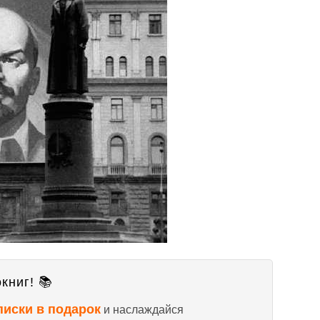
книг! 📚
писки в подарок
и наслаждайся