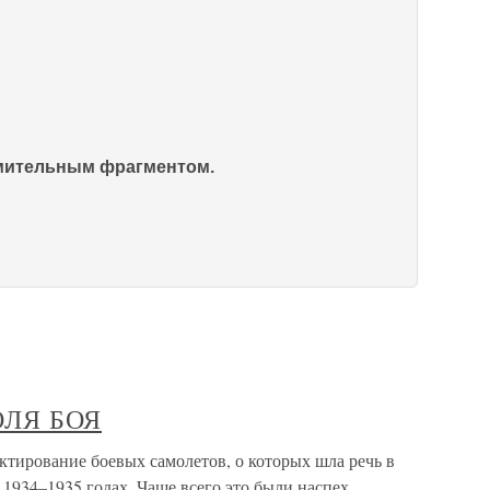
омительным фрагментом.
ОЛЯ БОЯ
рование боевых самолетов, о которых шла речь в
 1934–1935 годах. Чаще всего это были наспех