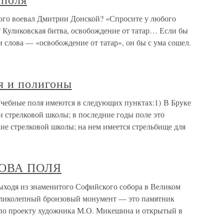
кого воевал Дмитрии Донской? «Спросите у любого
? Куликовская битва, освобождение от татар… Если бы
слова — «освобождение от татар», он бы с ума сошел.
я и полигоны
Учебные поля имеются в следующих пунктах:1) В Бруке
 и стрелковой школы; в последние годы поле это
ие стрелковой школы; на нем имеется стрельбище для
КОВА ПОЛЯ
дя из знаменитого Софийского собора в Великом
еликолепный бронзовый монумент — это памятник
по проекту художника М.О. Микешина и открытый в