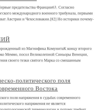
 Первые предательства Франции63. Согласно
ского международного военного трибунала, первыми
ват Австрии и Чехословакии.[82] Но историки почему-
НИЙ
рожденный из Магнифика КомунитаК концу второго
рко Меммо, посол Великолепной Синьоры Венеции,
ения своего тезки святого Марка со смешанным
ческо-политического поля
современного Востока
ского поля напряжения в судьбах современного
политического напряжения не является
политологической терминологии и потому требует