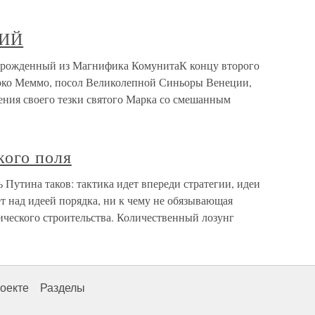
НИЙ
ожденный из Магнифика КомунитаК концу второго
рко Меммо, посол Великолепной Синьоры Венеции,
ения своего тезки святого Марка со смешанным
кого поля
 Путина таков: тактика идет впереди стратегии, идеи
т над идеей порядка, ни к чему не обязывающая
ического строительства. Количественный лозунг
оекте
Разделы