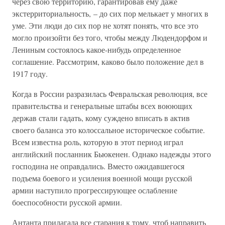
через свою территорию, гарантировав ему даже
экстерриториальность, – до сих пор мелькает у многих в
уме. Эти люди до сих пор не хотят понять, что все это
могло произойти без того, чтобы между Людендорфом и
Лениным состоялось какое-нибудь определенное
соглашение. Рассмотрим, каково было положение дел в
1917 году.
Когда в России разразилась Февральская революция, все
правительства и генеральные штабы всех воюющих
держав стали гадать, кому суждено вписать в актив
своего баланса это колоссальное историческое событие.
Всем известна роль, которую в этот период играл
английский посланник Бьюкенен. Однако надежды этого
господина не оправдались. Вместо ожидавшегося
подъема боевого и усиления военной мощи русской
армии наступило прогрессирующее ослабление
боеспособности русской армии.
Антанта прилагала все старания к тому, чтоб направить