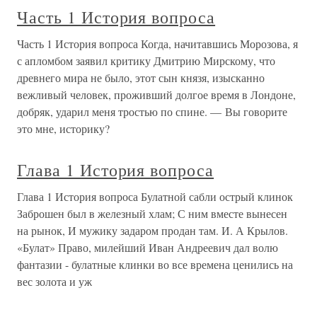
Часть 1 История вопроса
Часть 1 История вопроса Когда, начитавшись Морозова, я
с апломбом заявил критику Дмитрию Мирскому, что
древнего мира не было, этот сын князя, изысканно
вежливый человек, проживший долгое время в Лондоне,
добряк, ударил меня тростью по спине. — Вы говорите
это мне, историку?
Глава 1 История вопроса
Глава 1 История вопроса Булатной сабли острый клинок
Заброшен был в железный хлам; С ним вместе вынесен
на рынок, И мужику задаром продан там. И. А Крылов.
«Булат» Право, милейший Иван Андреевич дал волю
фантазии - булатные клинки во все времена ценились на
вес золота и уж