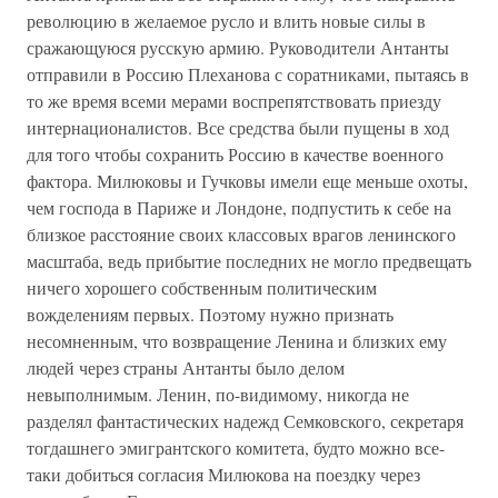
революцию в желаемое русло и влить новые силы в
сражающуюся русскую армию. Руководители Антанты
отправили в Россию Плеханова с соратниками, пытаясь в
то же время всеми мерами воспрепятствовать приезду
интернационалистов. Все средства были пущены в ход
для того чтобы сохранить Россию в качестве военного
фактора. Милюковы и Гучковы имели еще меньше охоты,
чем господа в Париже и Лондоне, подпустить к себе на
близкое расстояние своих классовых врагов ленинского
масштаба, ведь прибытие последних не могло предвещать
ничего хорошего собственным политическим
вожделениям первых. Поэтому нужно признать
несомненным, что возвращение Ленина и близких ему
людей через страны Антанты было делом
невыполнимым. Ленин, по-видимому, никогда не
разделял фантастических надежд Семковского, секретаря
тогдашнего эмигрантского комитета, будто можно все-
таки добиться согласия Милюкова на поездку через