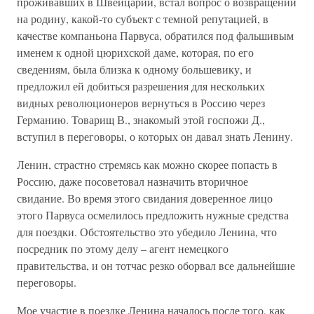
проживавших в Швейцарии, встал вопрос о возвращении
на родину, какой-то субъект с темной репутацией, в
качестве компаньона Парвуса, обратился под фальшивым
именем к одной цюрихской даме, которая, по его
сведениям, была близка к одному большевику, и
предложил ей добиться разрешения для нескольких
видных революционеров вернуться в Россию через
Германию. Товарищ В., знакомый этой госпожи Д.,
вступил в переговоры, о которых он давал знать Ленину.
Ленин, страстно стремясь как можно скорее попасть в
Россию, даже посоветовал назначить вторичное
свидание. Во время этого свидания доверенное лицо
этого Парвуса осмелилось предложить нужные средства
для поездки. Обстоятельство это убедило Ленина, что
посредник по этому делу – агент немецкого
правительства, и он тотчас резко оборвал все дальнейшие
переговоры.
Мое участие в поездке Ленина началось после того, как